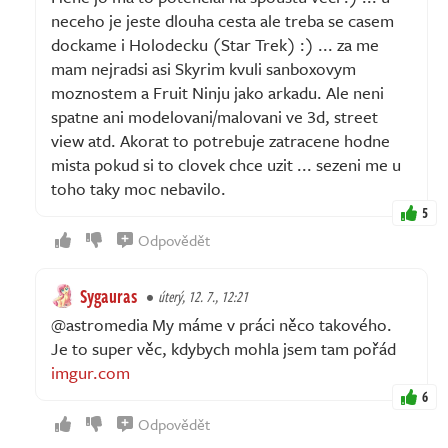
neceho je jeste dlouha cesta ale treba se casem
dockame i Holodecku (Star Trek) :) ... za me
mam nejradsi asi Skyrim kvuli sanboxovym
moznostem a Fruit Ninju jako arkadu. Ale neni
spatne ani modelovani/malovani ve 3d, street
view atd. Akorat to potrebuje zatracene hodne
mista pokud si to clovek chce uzit ... sezeni me u
toho taky moc nebavilo.
5
Odpovědět
Sygauras
úterý, 12. 7., 12:21
@astromedia My máme v práci něco takového.
Je to super věc, kdybych mohla jsem tam pořád
imgur.com
6
Odpovědět