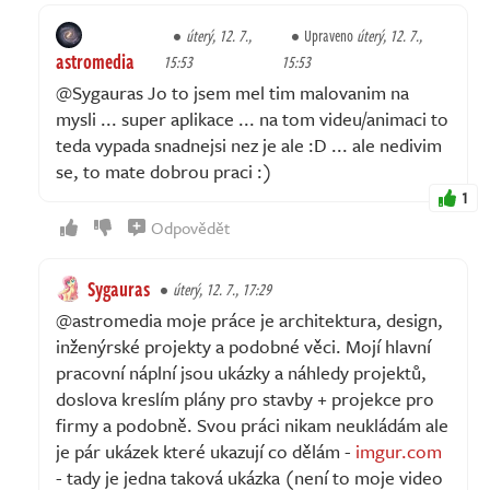
úterý, 12. 7.,
Upraveno
úterý, 12. 7.,
astromedia
15:53
15:53
@Sygauras Jo to jsem mel tim malovanim na
mysli ... super aplikace ... na tom videu/animaci to
teda vypada snadnejsi nez je ale :D ... ale nedivim
se, to mate dobrou praci :)
1
Odpovědět
Sygauras
úterý, 12. 7., 17:29
@astromedia moje práce je architektura, design,
inženýrské projekty a podobné věci. Mojí hlavní
pracovní náplní jsou ukázky a náhledy projektů,
doslova kreslím plány pro stavby + projekce pro
firmy a podobně. Svou práci nikam neukládám ale
je pár ukázek které ukazují co dělám -
imgur.com
- tady je jedna taková ukázka (není to moje video