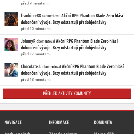
před 9 minutami
frankiiee88
Akční RPG Phantom Blade Zero hlásí
okomentoval
dokončení vývoje. Brzy odstartují předobjednávky
před 10 minutami
JohnnyR
Akční RPG Phantom Blade Zero hlásí
okomentoval
dokončení vývoje. Brzy odstartují předobjednávky
před 17 minutami
ChocolateJJ
Akční RPG Phantom Blade Zero hlásí
okomentoval
dokončení vývoje. Brzy odstartují předobjednávky
před 18 minutami
PŘEHLED AKTIVITY KOMUNITY
NAVIGACE
INFORMACE
KOMUNITA
Archiv pořadu
Zásady ochrany
Nejnovější