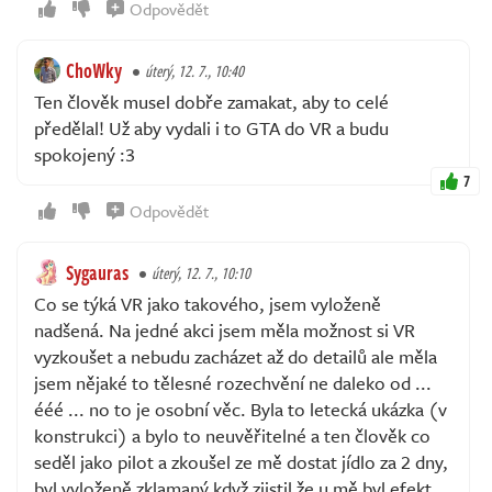
Odpovědět
ChoWky
úterý, 12. 7., 10:40
Ten člověk musel dobře zamakat, aby to celé
předělal! Už aby vydali i to GTA do VR a budu
spokojený :3
7
Odpovědět
Sygauras
úterý, 12. 7., 10:10
Co se týká VR jako takového, jsem vyloženě
nadšená. Na jedné akci jsem měla možnost si VR
vyzkoušet a nebudu zacházet až do detailů ale měla
jsem nějaké to tělesné rozechvění ne daleko od ...
ééé ... no to je osobní věc. Byla to letecká ukázka (v
konstrukci) a bylo to neuvěřitelné a ten člověk co
seděl jako pilot a zkoušel ze mě dostat jídlo za 2 dny,
byl vyloženě zklamaný když zjistil že u mě byl efekt