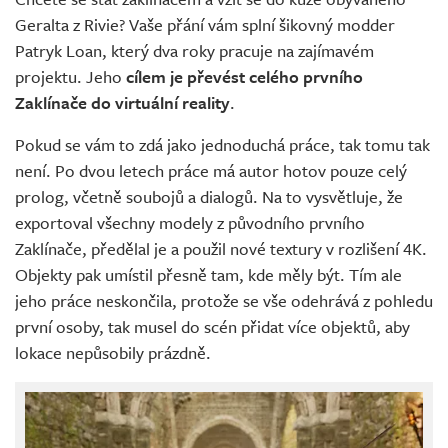
Živě
Geralta z Rivie? Vaše přání vám splní šikovný modder
Patryk Loan, který dva roky pracuje na zajímavém
projektu. Jeho
cílem je převést celého prvního
Zaklínače do virtuální reality
.
Pokud se vám to zdá jako jednoduchá práce, tak tomu tak
není. Po dvou letech práce má autor hotov pouze celý
prolog, včetně soubojů a dialogů. Na to vysvětluje, že
exportoval všechny modely z původního prvního
Zaklínače, předělal je a použil nové textury v rozlišení 4K.
Objekty pak umístil přesně tam, kde měly být. Tím ale
jeho práce neskončila, protože se vše odehrává z pohledu
první osoby, tak musel do scén přidat více objektů, aby
lokace nepůsobily prázdně.