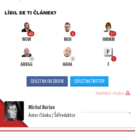
LÍBIL SE TI ČLÁNEK?
40
6
51
WOW
MEH
HMMM
0
0
1
ARRGG
HAHA
F
SDÍLET NA FACEBOOK
SDÍLET NA TWITTER
Nahlásit chybu
Michal Burian
Autor článku / Šéfredaktor