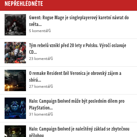
NEPŘEHLÉDNĚTE
Gwent: Rogue Mage je singleplayerový karetní návrat do
světa…
5 komentářů
Tým rebelů vznikl před 20 lety v Polsku. Výročí oslavuje
CD…
23 komentářů
O remake Resident Evil Veronica je obrovský zájem a
sbírá…
27 komentářů
Halo: Campaign Evolved může být posledním dílem pro
PlayStation…
31 komentářů
Halo: Campaign Evolved je naleštěný základ se zbytečnou
přílohou