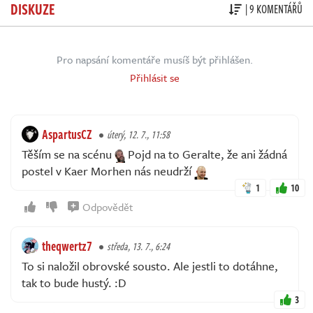
DISKUZE
| 9 KOMENTÁŘŮ
Pro napsání komentáře musíš být přihlášen.
Přihlásit se
AspartusCZ
úterý, 12. 7., 11:58
Těším se na scénu
Pojd na to Geralte, že ani žádná
postel v Kaer Morhen nás neudrží
1
10
Odpovědět
theqwertz7
středa, 13. 7., 6:24
To si naložil obrovské sousto. Ale jestli to dotáhne,
tak to bude hustý. :D
3