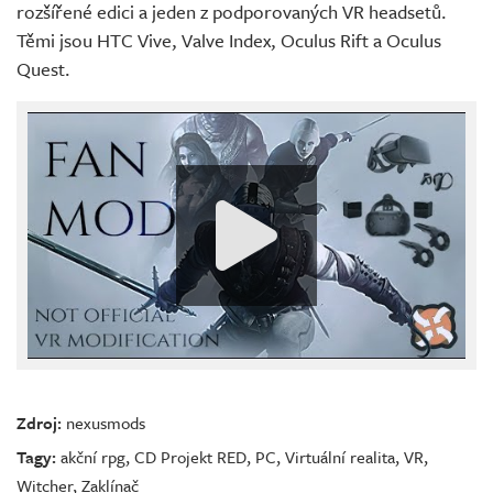
rozšířené edici a jeden z podporovaných VR headsetů.
Těmi jsou HTC Vive, Valve Index, Oculus Rift a Oculus
Quest.
Zdroj:
nexusmods
Tagy:
akční rpg
,
CD Projekt RED
,
PC
,
Virtuální realita
,
VR
,
Witcher
,
Zaklínač