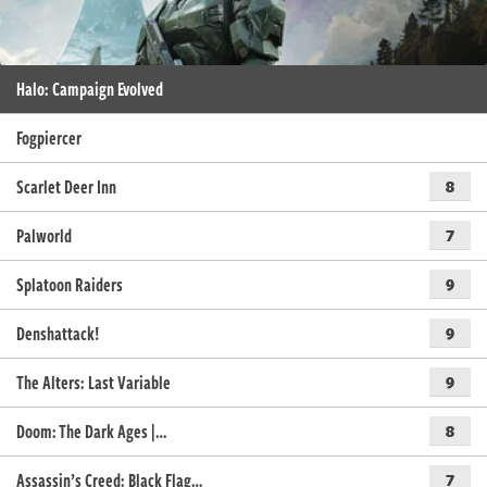
Halo: Campaign Evolved
Fogpiercer
Scarlet Deer Inn
8
Palworld
7
Splatoon Raiders
9
Denshattack!
9
The Alters: Last Variable
9
Doom: The Dark Ages |…
8
Assassin’s Creed: Black Flag…
7