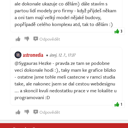
ale dokonale ukazuje co dělám) dále stavím s
partou lidí modely pro firmy - když přijdeš někam
a oni tam mají velký model nějaké budovy,
popřípadě celého komplexu atd, tak to dělám :)
3
Odpovědět
astromedia
úterý, 12. 7., 17:37
@Sygauras Hezke - pravda ze tam se podobne
veci dokonale hodi :), taky mam ke grafice blizko
- ostatne jsme tohle meli castecne v ramci studia
take, ale nakonec jsem se dal cestou webdesignu
... a skoncil kvuli nedostatku prace v me lokalite u
programovani :D
1
Odpovědět