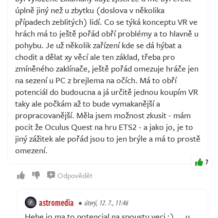
úplně jiný než u zbytku (doslova v několika
případech zeblitých) lidí. Co se týká konceptu VR ve
hrách má to ještě pořád obří problémy a to hlavně u
pohybu. Je už několik zařízení kde se dá hýbat a
chodit a dělat xy věcí ale ten základ, třeba pro
zmíněného zaklínače, ještě pořád omezuje hráče jen
na sezení u PC z brejlema na očích. Má to obří
potenciál do budoucna a já určitě jednou koupím VR
taky ale počkám až to bude vymakanější a
propracovanější. Měla jsem možnost zkusit - mám
pocit že Oculus Quest na hru ETS2 - a jako jo, je to
jiný zážitek ale pořád jsou to jen brýle a má to prostě
omezení.
7
Odpovědět
astromedia
úterý, 12. 7., 11:46
Hehe jo ma to potencial na spoustu veci :) ... u