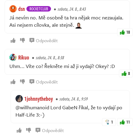
dsn
ROCKETCLUB
sobota, 24. 8., 8:43
Já nevím no. Mě osobně ta hra nějak moc nezaujala.
Asi nejsem cílovka, ale stejně.
18
Odpovědět
Rikuo
sobota, 24. 8., 8:38
Uhm... Víte co? Řekněte mi až ji vydají? Okey? :D
8
Odpovědět
1johnnytheboy
sobota, 24. 8., 9:59
@willhumanoid Lord GabeN říkal, že to vydají po
Half-Life 3:-)
1
11
Odpovědět