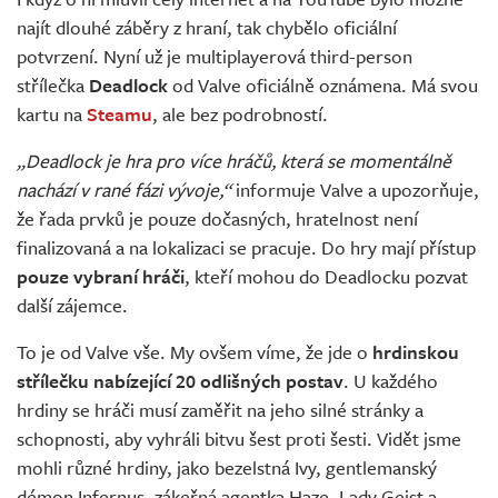
Živě
najít dlouhé záběry z hraní, tak chybělo oficiální
potvrzení. Nyní už je multiplayerová third-person
střílečka
Deadlock
od Valve oficiálně oznámena. Má svou
kartu na
Steamu
, ale bez podrobností.
„Deadlock je hra pro více hráčů, která se momentálně
nachází v rané fázi vývoje,“
informuje Valve a upozorňuje,
že řada prvků je pouze dočasných, hratelnost není
finalizovaná a na lokalizaci se pracuje. Do hry mají přístup
pouze vybraní hráči
, kteří mohou do Deadlocku pozvat
další zájemce.
To je od Valve vše. My ovšem víme, že jde o
hrdinskou
střílečku nabízející 20 odlišných postav
. U každého
hrdiny se hráči musí zaměřit na jeho silné stránky a
schopnosti, aby vyhráli bitvu šest proti šesti. Vidět jsme
mohli různé hrdiny, jako bezelstná Ivy, gentlemanský
démon Infernus, zákeřná agentka Haze, Lady Geist a