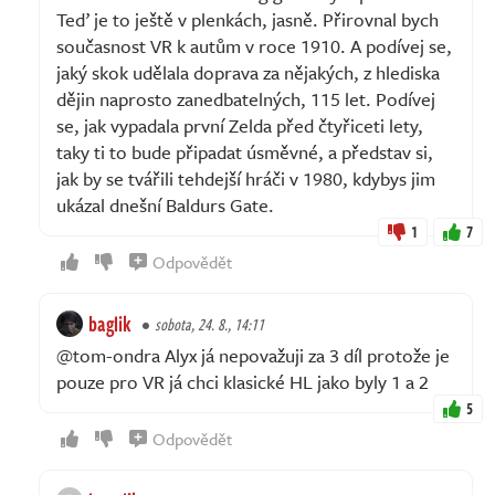
Teď je to ještě v plenkách, jasně. Přirovnal bych
současnost VR k autům v roce 1910. A podívej se,
jaký skok udělala doprava za nějakých, z hlediska
dějin naprosto zanedbatelných, 115 let. Podívej
se, jak vypadala první Zelda před čtyřiceti lety,
taky ti to bude připadat úsměvné, a představ si,
jak by se tvářili tehdejší hráči v 1980, kdybys jim
ukázal dnešní Baldurs Gate.
1
7
Odpovědět
baglik
sobota, 24. 8., 14:11
@tom-ondra Alyx já nepovažuji za 3 díl protože je
pouze pro VR já chci klasické HL jako byly 1 a 2
5
Odpovědět