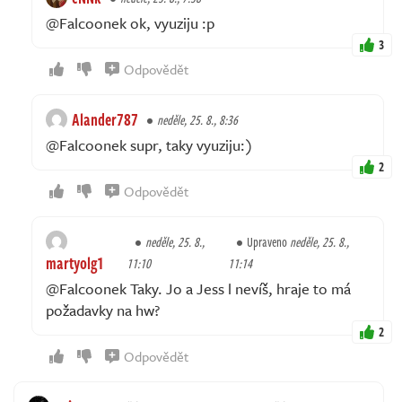
@Falcoonek ok, vyuziju :p
3
Odpovědět
Alander787
neděle, 25. 8., 8:36
@Falcoonek supr, taky vyuziju:)
2
Odpovědět
neděle, 25. 8.,
Upraveno
neděle, 25. 8.,
martyolg1
11:10
11:14
@Falcoonek Taky. Jo a Jess l nevíš, hraje to má
požadavky na hw?
2
Odpovědět