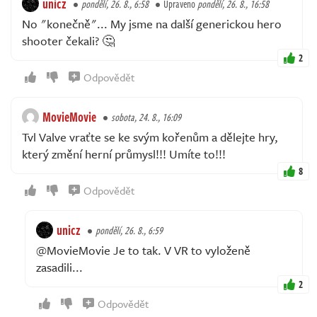
unicz
pondělí, 26. 8., 6:58
Upraveno
pondělí, 26. 8., 16:58
No "konečně"... My jsme na další generickou hero
shooter čekali? 🤔
2
Odpovědět
MovieMovie
sobota, 24. 8., 16:09
Tvl Valve vraťte se ke svým kořenům a dělejte hry,
který změní herní průmysl!!! Umíte to!!!
8
Odpovědět
unicz
pondělí, 26. 8., 6:59
@MovieMovie Je to tak. V VR to vyloženě
zasadili...
2
Odpovědět