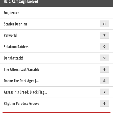
Halo: Campaign Evolved
Fogpiercer
Scarlet Deer Inn
8
Palworld
7
Splatoon Raiders
9
Denshattack!
9
The Alters: Last Variable
9
Doom: The Dark Ages |…
8
Assassin’s Creed: Black Flag…
7
Rhythm Paradise Groove
9