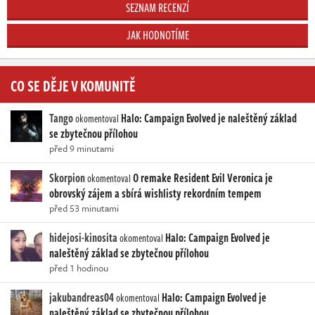
SEZNAM RECENZÍ
JAK HODNOTÍME
CO SE DĚJE V KOMUNITĚ
Tango
Halo: Campaign Evolved je naleštěný základ
okomentoval
se zbytečnou přílohou
před 9 minutami
Skorpion
O remake Resident Evil Veronica je
okomentoval
obrovský zájem a sbírá wishlisty rekordním tempem
před 53 minutami
hidejosi-kinosita
Halo: Campaign Evolved je
okomentoval
naleštěný základ se zbytečnou přílohou
před 1 hodinou
jakubandreas04
Halo: Campaign Evolved je
okomentoval
naleštěný základ se zbytečnou přílohou