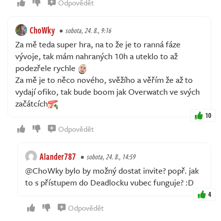
Odpovědět
ChoWky
sobota, 24. 8., 9:16
Za mě teda super hra, na to že je to ranná fáze
vývoje, tak mám nahraných 10h a uteklo to až
podezřele rychle
Za mě je to něco nového, svěžího a věřím že až to
vydají ofiko, tak bude boom jak Overwatch ve svých
začátcích
10
Odpovědět
Alander787
sobota, 24. 8., 14:59
@ChoWky bylo by možný dostat invite? popř. jak
to s přístupem do Deadlocku vubec funguje? :D
4
Odpovědět