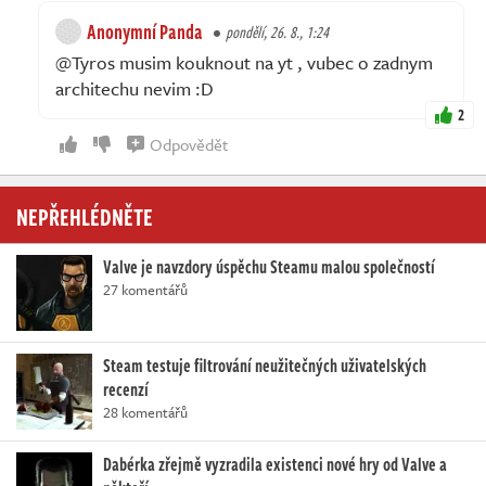
Anonymní Panda
pondělí, 26. 8., 1:24
@Tyros musim kouknout na yt , vubec o zadnym
architechu nevim :D
2
Odpovědět
NEPŘEHLÉDNĚTE
Valve je navzdory úspěchu Steamu malou společností
27 komentářů
Steam testuje filtrování neužitečných uživatelských
recenzí
28 komentářů
Dabérka zřejmě vyzradila existenci nové hry od Valve a