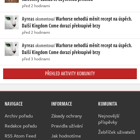
před 2 hodinami
Ayreas
Warhorse nehodlá měnit recept na úspěch.
okomentoval
Další Kingdom Come dorazí překvapivě brzy
před 2 hodinami
Ayreas
Warhorse nehodlá měnit recept na úspěch.
okomentoval
Další Kingdom Come dorazí překvapivě brzy
před 3 hodinami
PŘEHLED AKTIVITY KOMUNITY
NAVIGACE
INFORMACE
KOMUNITA
Archiv pořadu
Zásady ochrany
Nejnovější
příspěvky
Redakce pořadu
Pravidla užívání
Žebříček uživatelů
RSS Atom Feed
Jak hodnotíme