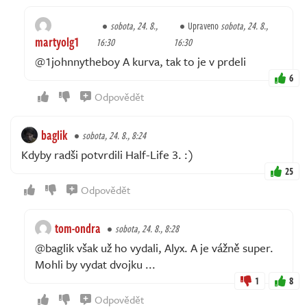
sobota, 24. 8.,
Upraveno
sobota, 24. 8.,
martyolg1
16:30
16:30
@1johnnytheboy A kurva, tak to je v prdeli
6
Odpovědět
baglik
sobota, 24. 8., 8:24
Kdyby radši potvrdili Half-Life 3. :)
25
Odpovědět
tom-ondra
sobota, 24. 8., 8:28
@baglik však už ho vydali, Alyx. A je vážně super.
Mohli by vydat dvojku ...
1
8
Odpovědět