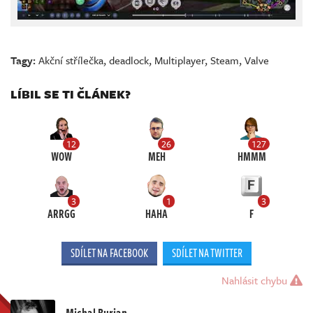
Tagy:
Akční střílečka
,
deadlock
,
Multiplayer
,
Steam
,
Valve
LÍBIL SE TI ČLÁNEK?
12
26
127
WOW
MEH
HMMM
3
1
3
ARRGG
HAHA
F
SDÍLET NA FACEBOOK
SDÍLET NA TWITTER
Nahlásit chybu