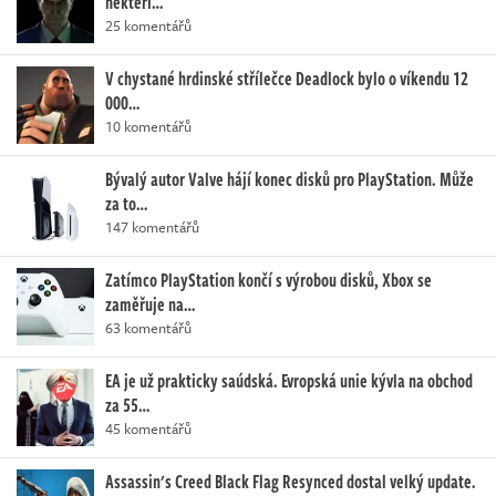
někteří…
25 komentářů
V chystané hrdinské střílečce Deadlock bylo o víkendu 12
000…
10 komentářů
Bývalý autor Valve hájí konec disků pro PlayStation. Může
za to…
147 komentářů
Zatímco PlayStation končí s výrobou disků, Xbox se
zaměřuje na…
63 komentářů
EA je už prakticky saúdská. Evropská unie kývla na obchod
za 55…
45 komentářů
Assassin's Creed Black Flag Resynced dostal velký update.