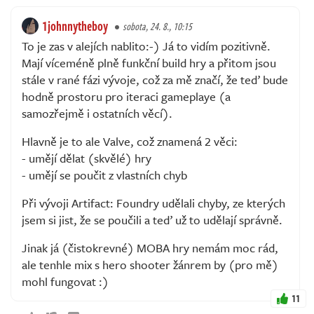
1johnnytheboy
sobota, 24. 8., 10:15
To je zas v alejích nablito:-) Já to vidím pozitivně.
Mají víceméně plně funkční build hry a přitom jsou
stále v rané fázi vývoje, což za mě značí, že teď bude
hodně prostoru pro iteraci gameplaye (a
samozřejmě i ostatních věcí).
Hlavně je to ale Valve, což znamená 2 věci:
- umějí dělat (skvělé) hry
- umějí se poučit z vlastních chyb
Při vývoji Artifact: Foundry udělali chyby, ze kterých
jsem si jist, že se poučili a teď už to udělají správně.
Jinak já (čistokrevné) MOBA hry nemám moc rád,
ale tenhle mix s hero shooter žánrem by (pro mě)
mohl fungovat :)
11