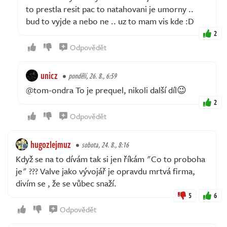
to prestla resit pac to natahovani je umorny ..
bud to vyjde a nebo ne .. uz to mam vis kde :D
2
Odpovědět
unicz
pondělí, 26. 8., 6:59
@tom-ondra To je prequel, nikoli další díl😉
2
Odpovědět
hugozlejmuz
sobota, 24. 8., 8:16
Když se na to dívám tak si jen říkám "Co to proboha
je" ??? Valve jako vývojář je opravdu mrtvá firma,
divím se , že se vůbec snaží.
5
6
Odpovědět