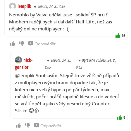
lemplik
sobota, 24. 8., 7:55
Nemohlo by Valve udělat zase i solidní SP hru ?
Mnohem raději bych si dal další Half-Life, než zas
nějaký online multiplayer :-(
16
Odpovědět
nick-
sobota, 24. 8.,
Upraveno
sobota, 24. 8.,
gonsior
8:05
9:52
@lemplik Souhlasím. Stejně to ve většině případů
z multiplayerovými hrami dopadne tak, že je
kolem nich velký hype a po pár týdnech, max
měsících, počet hráčů rapidně klesne a do vedení
se vrátí opět a jako vždy nesmrtelný Counter
Strike 😉👍.
9
Odpovědět