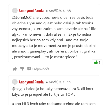
Anonymní Panda
pondělí, 26. 8., 1:21
@JohnMcClane vubec nevis o cem se bavis teda
ohledne alyxu ano quest nebo dalsi je tak trosku
zbytecnost , ktera zatim nikam nevede ale half life
alyx .. kamo nevis .. dohral sem ji 3x je to jedna
nejlepsich her co sem kdy hral . ano ma svoje
mouchy a to je movement za me je proste debilni
ale jinak .. gameplay , atmosfera , pribeh , grafika
, prozkoumavani ... to je masterpiece !
2
Odpovědět
Anonymní Panda
pondělí, 26. 8., 1:23
@baglik haled ja ho taky nepovazuji za 3. dil kort
kdyz to je prequel ale furt je to TOP .
a ano HL3 bych taky rad samozrejme ale tam sem