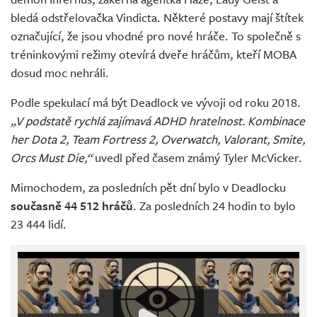
bledá odstřelovačka Vindicta. Některé postavy mají štítek
označující, že jsou vhodné pro nové hráče. To společně s
tréninkovými režimy otevírá dveře hráčům, kteří MOBA
dosud moc nehráli.
Podle spekulací má být Deadlock ve vývoji od roku 2018.
„V podstatě rychlá zajímavá ADHD hratelnost. Kombinace
her Dota 2, Team Fortress 2, Overwatch, Valorant, Smite,
Orcs Must Die,“
uvedl před časem známý Tyler McVicker.
Mimochodem, za posledních pět dní bylo v Deadlocku
současně 44 512 hráčů
. Za posledních 24 hodin to bylo
23 444 lidí.