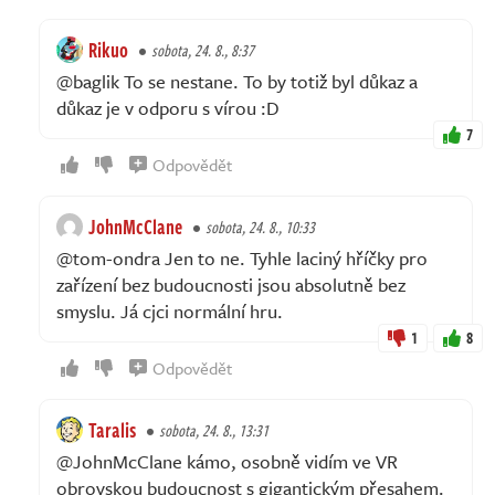
Rikuo
sobota, 24. 8., 8:37
@baglik To se nestane. To by totiž byl důkaz a
důkaz je v odporu s vírou :D
7
Odpovědět
JohnMcClane
sobota, 24. 8., 10:33
@tom-ondra Jen to ne. Tyhle laciný hříčky pro
zařízení bez budoucnosti jsou absolutně bez
smyslu. Já cjci normální hru.
1
8
Odpovědět
Taralis
sobota, 24. 8., 13:31
@JohnMcClane kámo, osobně vidím ve VR
obrovskou budoucnost s gigantickým přesahem.