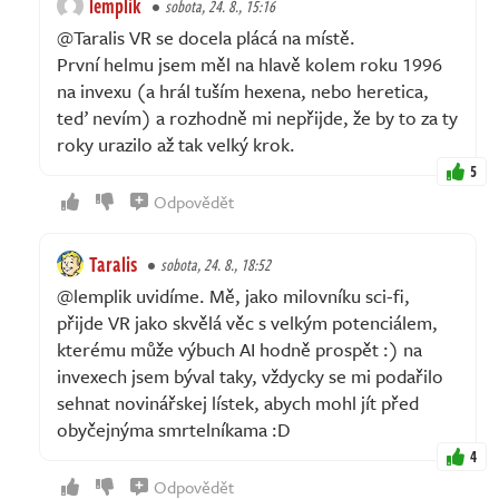
lemplik
sobota, 24. 8., 15:16
@Taralis VR se docela plácá na místě.
První helmu jsem měl na hlavě kolem roku 1996
na invexu (a hrál tuším hexena, nebo heretica,
teď nevím) a rozhodně mi nepřijde, že by to za ty
roky urazilo až tak velký krok.
5
Odpovědět
Taralis
sobota, 24. 8., 18:52
@lemplik uvidíme. Mě, jako milovníku sci-fi,
přijde VR jako skvělá věc s velkým potenciálem,
kterému může výbuch AI hodně prospět :) na
invexech jsem býval taky, vždycky se mi podařilo
sehnat novinářskej lístek, abych mohl jít před
obyčejnýma smrtelníkama :D
4
Odpovědět