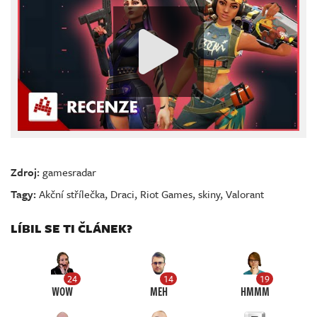
Zdroj:
gamesradar
Tagy:
Akční střílečka
,
Draci
,
Riot Games
,
skiny
,
Valorant
LÍBIL SE TI ČLÁNEK?
24
14
19
WOW
MEH
HMMM