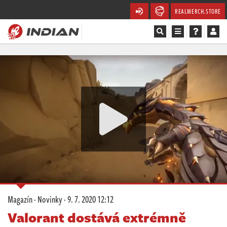
REALMERCH.STORE
Magazín
Recenze
Videa
Soutěže
Databáze
Komunita
Magazín
·
Novinky
·
9. 7. 2020 12:12
Redakce
Valorant dostává extrémně