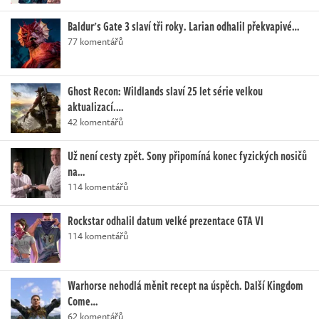
Baldur's Gate 3 slaví tři roky. Larian odhalil překvapivé…
77 komentářů
Ghost Recon: Wildlands slaví 25 let série velkou
aktualizací.…
42 komentářů
Už není cesty zpět. Sony připomíná konec fyzických nosičů
na…
114 komentářů
Rockstar odhalil datum velké prezentace GTA VI
114 komentářů
Warhorse nehodlá měnit recept na úspěch. Další Kingdom
Come…
62 komentářů