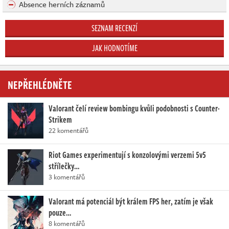
Absence herních záznamů
SEZNAM RECENZÍ
JAK HODNOTÍME
NEPŘEHLÉDNĚTE
Valorant čelí review bombingu kvůli podobnosti s Counter-
Strikem
22 komentářů
Riot Games experimentují s konzolovými verzemi 5v5
střílečky…
3 komentářů
Valorant má potenciál být králem FPS her, zatím je však
pouze…
8 komentářů