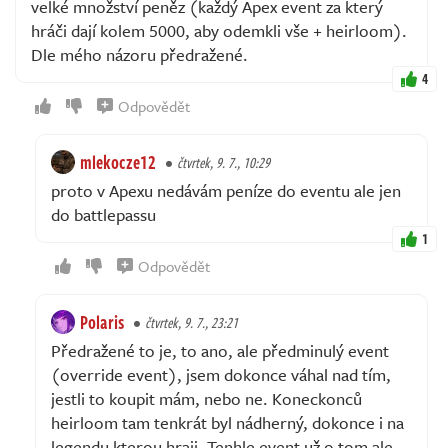
velké množství peněz (každý Apex event za který
hráči dají kolem 5000, aby odemkli vše + heirloom).
Dle mého názoru předražené.
4
Odpovědět
mlekocze12
čtvrtek, 9. 7., 10:29
proto v Apexu nedávám peníze do eventu ale jen
do battlepassu
1
Odpovědět
Polaris
čtvrtek, 9. 7., 23:21
Předražené to je, to ano, ale předminulý event
(override event), jsem dokonce váhal nad tím,
jestli to koupit mám, nebo ne. Koneckonců
heirloom tam tenkrát byl nádherný, dokonce i na
legendu kterou hraji. Tenhle event už o tom ale