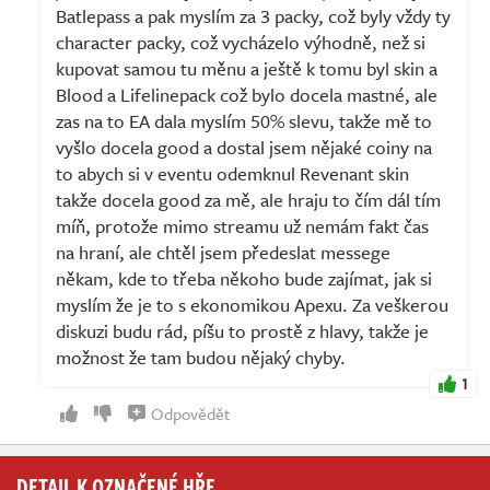
Batlepass a pak myslím za 3 packy, což byly vždy ty
character packy, což vycházelo výhodně, než si
kupovat samou tu měnu a ještě k tomu byl skin a
Blood a Lifelinepack což bylo docela mastné, ale
zas na to EA dala myslím 50% slevu, takže mě to
vyšlo docela good a dostal jsem nějaké coiny na
to abych si v eventu odemknul Revenant skin
takže docela good za mě, ale hraju to čím dál tím
míň, protože mimo streamu už nemám fakt čas
na hraní, ale chtěl jsem předeslat messege
někam, kde to třeba někoho bude zajímat, jak si
myslím že je to s ekonomikou Apexu. Za veškerou
diskuzi budu rád, píšu to prostě z hlavy, takže je
možnost že tam budou nějaký chyby.
1
Odpovědět
DETAIL K OZNAČENÉ HŘE