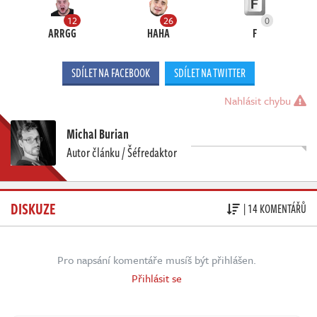
12
26
0
ARRGG
HAHA
F
SDÍLET NA FACEBOOK
SDÍLET NA TWITTER
Nahlásit chybu
Michal Burian
Autor článku / Šéfredaktor
DISKUZE
| 14 KOMENTÁŘŮ
Pro napsání komentáře musíš být přihlášen.
Přihlásit se