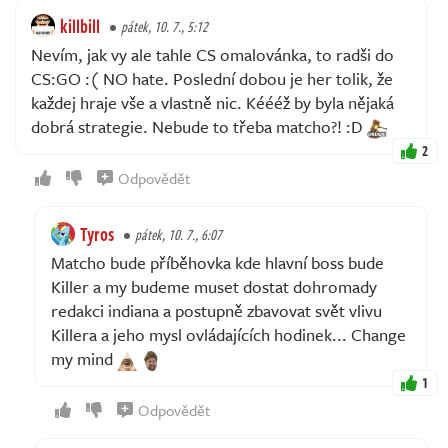
killbill
pátek, 10. 7., 5:12
Nevím, jak vy ale tahle CS omalovánka, to radši do
CS:GO :( NO hate. Poslední dobou je her tolik, že
každej hraje vše a vlastně nic. Kéééž by byla nějaká
dobrá strategie. Nebude to třeba matcho?! :D
2
Odpovědět
Tyros
pátek, 10. 7., 6:07
Matcho bude příběhovka kde hlavní boss bude
Killer a my budeme muset dostat dohromady
redakci indiana a postupně zbavovat svět vlivu
Killera a jeho mysl ovládajících hodinek... Change
my mind
1
Odpovědět