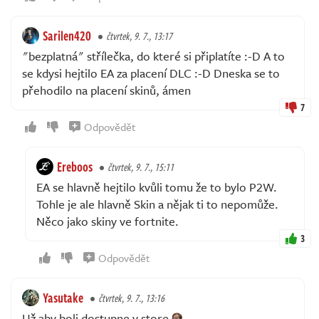
Sarilen420
čtvrtek, 9. 7., 13:17
"bezplatná" střílečka, do které si připlatíte :-D A to
se kdysi hejtilo EA za placení DLC :-D Dneska se to
přehodilo na placení skinů, ámen
7
Odpovědět
Ereboos
čtvrtek, 9. 7., 15:11
EA se hlavně hejtilo kvůli tomu že to bylo P2W.
Tohle je ale hlavně Skin a nějak ti to nepomůže.
Něco jako skiny ve fortnite.
3
Odpovědět
Yasutake
čtvrtek, 9. 7., 13:16
Už aby boli dostupne v store