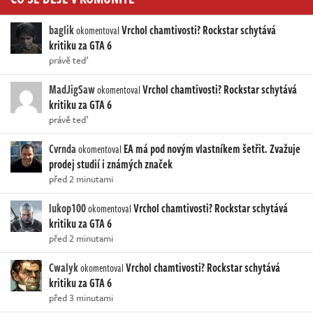
baglik
Vrchol chamtivosti? Rockstar schytává
okomentoval
kritiku za GTA 6
právě teď
MadJigSaw
Vrchol chamtivosti? Rockstar schytává
okomentoval
kritiku za GTA 6
právě teď
Cvrnda
EA má pod novým vlastníkem šetřit. Zvažuje
okomentoval
prodej studií i známých značek
před 2 minutami
lukop100
Vrchol chamtivosti? Rockstar schytává
okomentoval
kritiku za GTA 6
před 2 minutami
Cwalyk
Vrchol chamtivosti? Rockstar schytává
okomentoval
kritiku za GTA 6
před 3 minutami