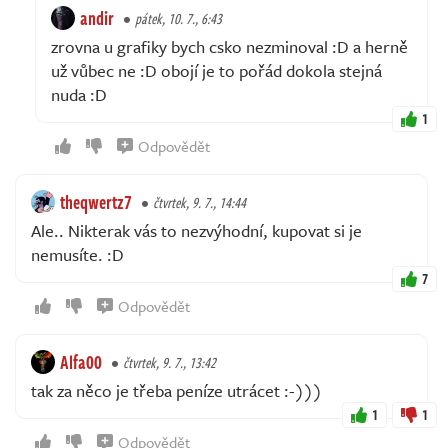
andir
pátek, 10. 7., 6:43
zrovna u grafiky bych csko nezminoval :D a herně
už vůbec ne :D obojí je to pořád dokola stejná
nuda :D
1
Odpovědět
theqwertz7
čtvrtek, 9. 7., 14:44
Ale.. Nikterak vás to nezvýhodní, kupovat si je
nemusíte. :D
7
Odpovědět
Alfa00
čtvrtek, 9. 7., 13:42
tak za něco je třeba peníze utrácet :-)))
1
1
Odpovědět