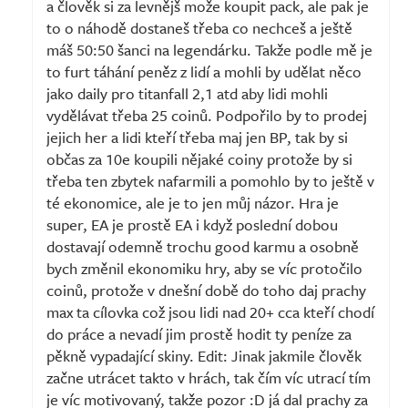
a člověk si za levnějš može koupit pack, ale pak je
to o náhodě dostaneš třeba co nechceš a ještě
máš 50:50 šanci na legendárku. Takže podle mě je
to furt táhání peněz z lidí a mohli by udělat něco
jako daily pro titanfall 2,1 atd aby lidi mohli
vydělávat třeba 25 coinů. Podpořilo by to prodej
jejich her a lidi kteří třeba maj jen BP, tak by si
občas za 10e koupili nějaké coiny protože by si
třeba ten zbytek nafarmili a pomohlo by to ještě v
té ekonomice, ale je to jen můj názor. Hra je
super, EA je prostě EA i když poslední dobou
dostavají odemně trochu good karmu a osobně
bych změnil ekonomiku hry, aby se víc protočilo
coinů, protože v dnešní době do toho daj prachy
max ta cílovka což jsou lidi nad 20+ cca kteří chodí
do práce a nevadí jim prostě hodit ty peníze za
pěkně vypadající skiny. Edit: Jinak jakmile člověk
začne utrácet takto v hrách, tak čím víc utrací tím
je víc motivovaný, takže pozor :D já dal prachy za