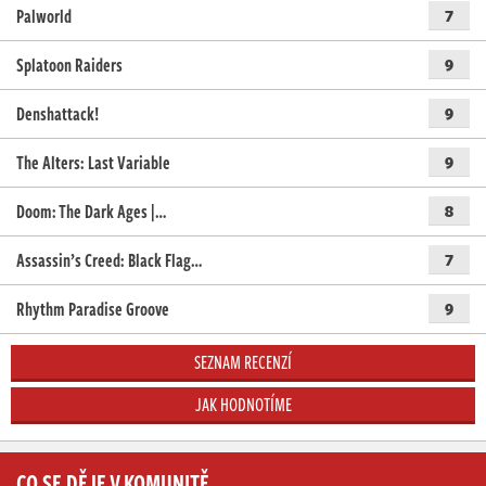
Palworld
7
Splatoon Raiders
9
Denshattack!
9
The Alters: Last Variable
9
Doom: The Dark Ages |…
8
Assassin’s Creed: Black Flag…
7
Rhythm Paradise Groove
9
SEZNAM RECENZÍ
JAK HODNOTÍME
CO SE DĚJE V KOMUNITĚ