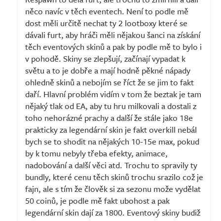
něco navíc v těch eventech. Není to podle mě
dost měli určitě nechat ty 2 lootboxy které se
dávali furt, aby hráči měli nějakou šanci na získání
těch eventových skinů a pak by podle mě to bylo i
v pohodě. Skiny se zlepšují, začínají vypadat k
světu a to je dobře a mají hodně pěkné nápady
ohledně skinů a nebojím se říct že se jim to fakt
daří. Hlavní problém vidím v tom že beztak je tam
nějaký tlak od EA, aby tu hru milkovali a dostali z
toho nehorázné prachy a další že stále jako 18e
prakticky za legendární skin je fakt overkill nebál
bych se to shodit na nějakých 10-15e max, pokud
by k tomu nebyly třeba efekty, animace,
nadobování a další věci atd. Trochu to spravily ty
bundly, které cenu těch skinů trochu srazilo což je
fajn, ale s tím že člověk si za sezonu može vydělat
50 coinů, je podle mě fakt ubohost a pak
legendární skin dají za 1800. Eventový skiny budiž