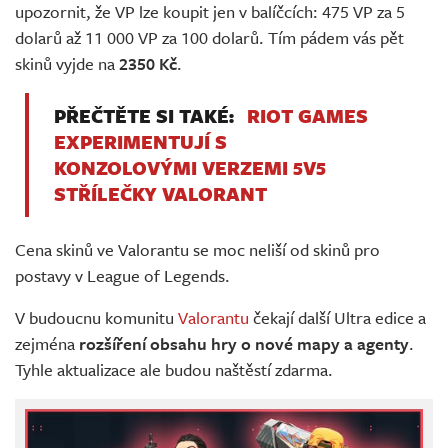
upozornit, že VP lze koupit jen v balíčcích: 475 VP za 5
dolarů až 11 000 VP za 100 dolarů. Tím pádem vás pět
skinů vyjde na
2350 Kč
.
PŘEČTĚTE SI TAKÉ:
RIOT GAMES
EXPERIMENTUJÍ S
KONZOLOVÝMI VERZEMI 5V5
STŘÍLEČKY VALORANT
Cena skinů ve Valorantu se moc neliší od skinů pro
postavy v League of Legends.
V budoucnu komunitu
Valorantu
čekají další Ultra edice a
zejména
rozšíření obsahu hry o nové mapy a agenty
.
Tyhle aktualizace ale budou naštěstí zdarma.