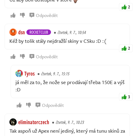
2
Odpovědět
dsn
ROCKETCLUB
čtvrtek, 9. 7., 10:54
Kéž by tolik stály nejdražší skiny v CSku :D :(
2
Odpovědět
Tyros
čtvrtek, 9. 7., 15:15
já měl za to, že nože se prodávají třeba 150E a výš
:D
3
Odpovědět
eliminatorczech
čtvrtek, 9. 7., 10:23
Tak aspoň už Apex není jediný, který má tunu skinů za