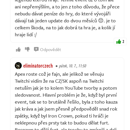
ani nepřemýšlím, a to jen z toho důvodu, že přece
nebudu dávat peníze do hry, do které vývojáři
dávají tak jeden update do dvou měsíců 😔. je to
celkem škoda, na to jak dobrá ta hra je, a kolik jí
hraje lidí :/
2
Odpovědět
eliminatorczech
pátek, 10. 7., 11:50
Apex roste což je fajn, ale jelikož se věnuju
Twitchi vidím že na CZ/SK aspoň na Twitchi
netuším jak je to kolem YouTube tvorby a potom
sledovanost. Hlavní problém je že, když byl první
event, tak se to brutálně řešilo, byla z toho kauza
jak kráva a jak jsem přesně předpověděl snad rok
zpátky, když byl Iron Crown, pokud ti hráči je
neklepnou přes prsty tak to budou dělat furt.
Respawn to dělá furt, ale trochu to zmírnili a dali