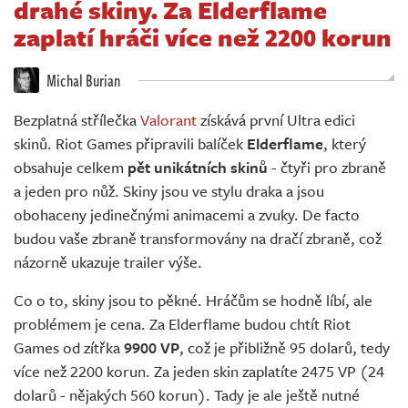
drahé skiny. Za Elderflame
Živě
zaplatí hráči více než 2200 korun
Michal Burian
Bezplatná střílečka
Valorant
získává první Ultra edici
skinů. Riot Games připravili balíček
Elderflame
, který
obsahuje celkem
pět unikátních skinů
- čtyři pro zbraně
a jeden pro nůž. Skiny jsou ve stylu draka a jsou
obohaceny jedinečnými animacemi a zvuky. De facto
budou vaše zbraně transformovány na dračí zbraně, což
názorně ukazuje trailer výše.
Co o to, skiny jsou to pěkné. Hráčům se hodně líbí, ale
problémem je cena. Za Elderflame budou chtít Riot
Games od zítřka
9900 VP
, což je přibližně 95 dolarů, tedy
více než 2200 korun. Za jeden skin zaplatíte 2475 VP (24
dolarů - nějakých 560 korun). Tady je ale ještě nutné