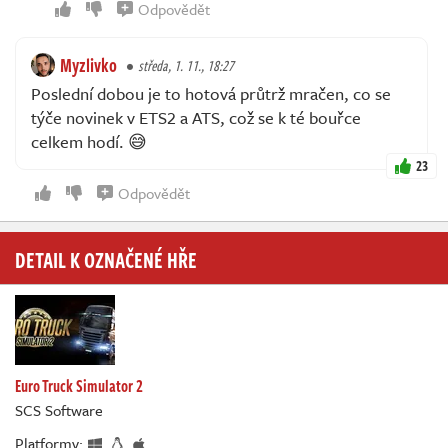
Odpovědět
Myzlivko
středa, 1. 11., 18:27
Poslední dobou je to hotová průtrž mračen, co se
týče novinek v ETS2 a ATS, což se k té bouřce
celkem hodí. 😅
23
Odpovědět
DETAIL K OZNAČENÉ HŘE
Euro Truck Simulator 2
SCS Software
Platformy: