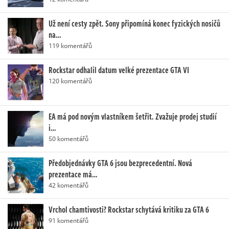
Už není cesty zpět. Sony připomíná konec fyzických nosičů
na…
119 komentářů
Rockstar odhalil datum velké prezentace GTA VI
120 komentářů
EA má pod novým vlastníkem šetřit. Zvažuje prodej studií
i…
50 komentářů
Předobjednávky GTA 6 jsou bezprecedentní. Nová
prezentace má…
42 komentářů
Vrchol chamtivosti? Rockstar schytává kritiku za GTA 6
91 komentářů