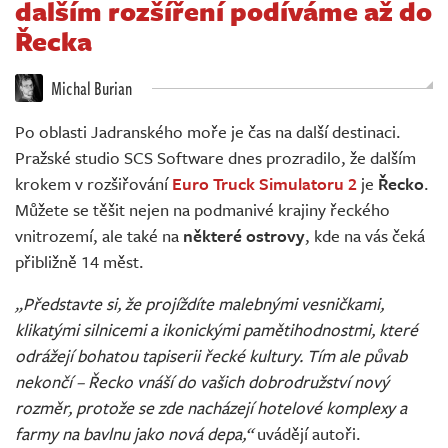
dalším rozšíření podíváme až do
Živě
Řecka
Michal Burian
Po oblasti Jadranského moře je čas na další destinaci.
Pražské studio SCS Software dnes prozradilo, že dalším
krokem v rozšiřování
Euro Truck Simulatoru 2
je
Řecko
.
Můžete se těšit nejen na podmanivé krajiny řeckého
vnitrozemí, ale také na
některé ostrovy
, kde na vás čeká
přibližně 14 měst.
„Představte si, že projíždíte malebnými vesničkami,
klikatými silnicemi a ikonickými pamětihodnostmi, které
odrážejí bohatou tapiserii řecké kultury. Tím ale půvab
nekončí – Řecko vnáší do vašich dobrodružství nový
rozměr, protože se zde nacházejí hotelové komplexy a
farmy na bavlnu jako nová depa,“
uvádějí autoři.