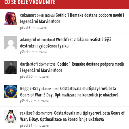
CO SE DĚJE V KOMUNITĚ
cukamart
Gothic 1 Remake dostane podporu modů i
okomentoval
legendární Marvin Mode
před 5 minutami
adamgruf
Wreckfest 2 láká na realističtější
okomentoval
destrukci i vylepšenou fyziku
před 9 minutami
darth-stofi
Gothic 1 Remake dostane podporu modů
okomentoval
i legendární Marvin Mode
před 20 minutami
Reggie-Kray
Odstartovala multiplayerová beta
okomentoval
Gears of War: E-Day. Optimalizace na konzolích je ukázková
před 22 minutami
rexikos9
Odstartovala multiplayerová beta Gears of
okomentoval
War: E-Day. Optimalizace na konzolích je ukázková
před 31 minutami