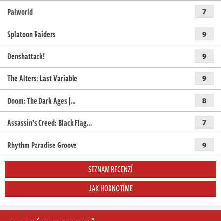
Palworld
7
Splatoon Raiders
9
Denshattack!
9
The Alters: Last Variable
9
Doom: The Dark Ages |…
8
Assassin’s Creed: Black Flag…
7
Rhythm Paradise Groove
9
SEZNAM RECENZÍ
JAK HODNOTÍME