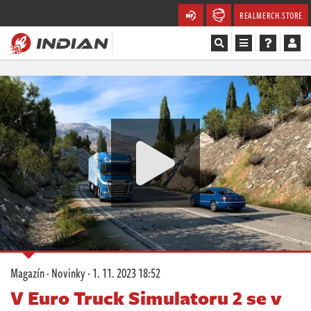
REALMERCH.STORE
Magazín
Recenze
Videa
Soutěže
Databáze
Komunita
Magazín
·
Novinky
·
1. 11. 2023 18:52
Redakce
V Euro Truck Simulatoru 2 se v