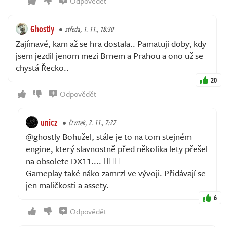
Odpovědět
Ghostly
středa, 1. 11., 18:30
Zajímavé, kam až se hra dostala.. Pamatuji doby, kdy
jsem jezdil jenom mezi Brnem a Prahou a ono už se
chystá Řecko..
20
Odpovědět
unicz
čtvrtek, 2. 11., 7:27
@ghostly Bohužel, stále je to na tom stejném
engine, který slavnostně před několika lety přešel
na obsolete DX11.... 🤦🏼‍♂️
Gameplay také náko zamrzl ve vývoji. Přidávají se
jen maličkosti a assety.
6
Odpovědět