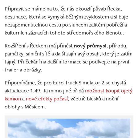
Připravit se máme na to, že nás okouzlí půvab Řecka,
destinace, která se vymyká běžným zvyklostem a slibuje
nezapomenutelnou cestu po sluncem zalitém pobřeží a
kulturních zázracích tohoto středomořského klenotu.
Rozšíření s Řeckem má přinést
nový průmysl
, přírodu,
památky, silniční sítě a další zajímavý obsah, který je zatím
tajný. Při čekání na další informace se podívejte na první
trailer a obrázky.
Připomínáme, že pro Euro Truck Simulator 2 se chystá
aktualizace 1.49. Ta mimo jiné přidá
možnost koupit ojetý
kamion
a
nové efekty počasí
, včetně blesků a noční
oblohy s Měsícem.