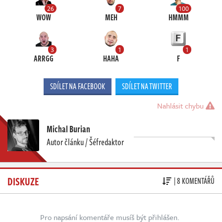
26
7
100
WOW
MEH
HMMM
3
1
1
ARRGG
HAHA
F
SDÍLET NA FACEBOOK
SDÍLET NA TWITTER
Nahlásit chybu
Michal Burian
Autor článku / Šéfredaktor
DISKUZE
| 8 KOMENTÁŘŮ
Pro napsání komentáře musíš být přihlášen.