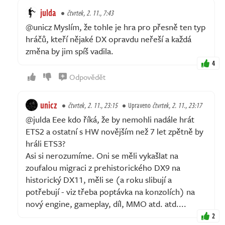
julda
čtvrtek, 2. 11., 7:43
@unicz Myslím, že tohle je hra pro přesně ten typ
hráčů, kteří nějaké DX opravdu neřeší a každá
změna by jim spíš vadila.
4
Odpovědět
unicz
čtvrtek, 2. 11., 23:15
Upraveno
čtvrtek, 2. 11., 23:17
@julda Eee kdo říká, že by nemohli nadále hrát
ETS2 a ostatní s HW novějším než 7 let zpětně by
hráli ETS3?
Asi si nerozumíme. Oni se měli vykašlat na
zoufalou migraci z prehistorického DX9 na
historický DX11, měli se (a roku slibují a
potřebují - viz třeba poptávka na konzolích) na
nový engine, gameplay, díl, MMO atd. atd....
2