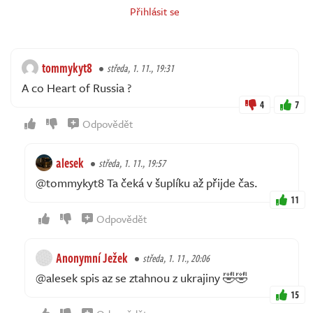
Přihlásit se
tommykyt8
středa, 1. 11., 19:31
A co Heart of Russia ?
4
7
Odpovědět
alesek
středa, 1. 11., 19:57
@tommykyt8 Ta čeká v šuplíku až přijde čas.
11
Odpovědět
Anonymní Ježek
středa, 1. 11., 20:06
@alesek spis az se ztahnou z ukrajiny 🤣🤣
15