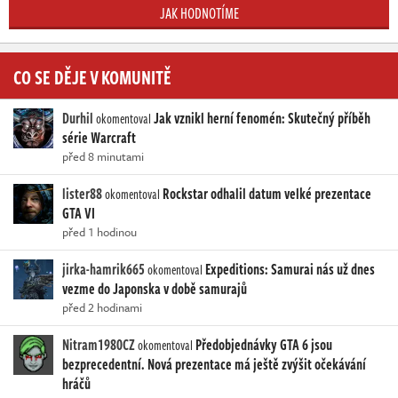
JAK HODNOTÍME
CO SE DĚJE V KOMUNITĚ
Durhil
Jak vznikl herní fenomén: Skutečný příběh
okomentoval
série Warcraft
před 8 minutami
lister88
Rockstar odhalil datum velké prezentace
okomentoval
GTA VI
před 1 hodinou
jirka-hamrik665
Expeditions: Samurai nás už dnes
okomentoval
vezme do Japonska v době samurajů
před 2 hodinami
Nitram1980CZ
Předobjednávky GTA 6 jsou
okomentoval
bezprecedentní. Nová prezentace má ještě zvýšit očekávání
hráčů