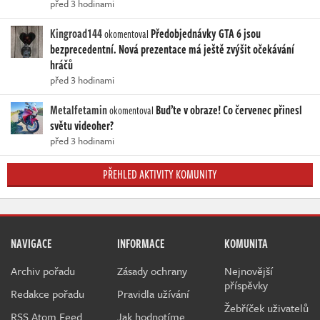
před 3 hodinami
Kingroad144
Předobjednávky GTA 6 jsou
okomentoval
bezprecedentní. Nová prezentace má ještě zvýšit očekávání
hráčů
před 3 hodinami
Metalfetamin
Buďte v obraze! Co červenec přinesl
okomentoval
světu videoher?
před 3 hodinami
PŘEHLED AKTIVITY KOMUNITY
NAVIGACE
INFORMACE
KOMUNITA
Archiv pořadu
Zásady ochrany
Nejnovější
příspěvky
Redakce pořadu
Pravidla užívání
Žebříček uživatelů
RSS Atom Feed
Jak hodnotíme