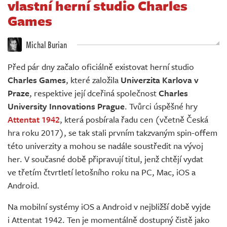
vlastní herní studio Charles
Živě
Games
Michal Burian
Před pár dny začalo oficiálně existovat herní studio
Charles Games
, které založila
Univerzita Karlova v
Praze
, respektive její dceřiná společnost
Charles
University Innovations Prague
. Tvůrci úspěšné hry
Attentat 1942
, která posbírala řadu cen (včetně Česká
hra roku 2017), se tak stali prvním takzvaným spin-offem
této univerzity a mohou se nadále soustředit na vývoj
her. V současné době připravují titul, jenž chtějí vydat
ve třetím čtvrtletí letošního roku na PC, Mac, iOS a
Android.
Na mobilní systémy iOS a Android v nejbližší době vyjde
i Attentat 1942. Ten je momentálně dostupný čistě jako