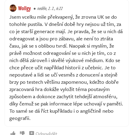
Wollgy
neděle, 2. 2., 6:22
Jsem vcelku mile překvapený, že zrovna UK se do
tohohle pustila. V dnešní době hry nejsou už tím, za
co je starší generace mají. Je pravda, že se u nich dá
odreagovat a jsou pro zábavu, ale není to ztráta
času, jak se s oblibou tvrdí. Naopak si myslím, že
právě možnost odreagování se u nich je tím, co z
nich dělá zároveň i skvělé výukové médium. Kdo se
chce přece učit například historii z učebnic. Je to
nepoutavé a lidi se učí vesměs z donucení a stejně
brzy po testech většinu zapomenou, kdežto dobře
zpracovaná hra dokáže vyložit téma poutavým
způsobem a dokonce zachytit tehdejší atmosféru,
díky čemuž se pak informace lépe uchovají v paměti.
To samé se dá říct kupříkladu i o angličtině nebo
geografii.
Odpovědět