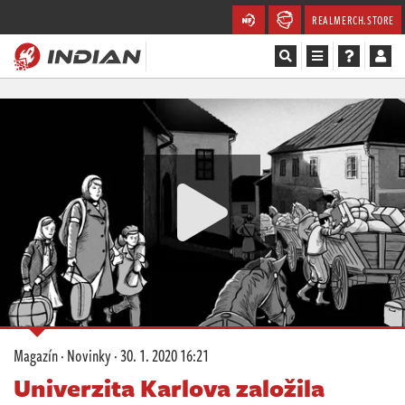
REALMERCH.STORE
Magazín
Recenze
Videa
Soutěže
Databáze
Komunita
Magazín
·
Novinky
·
30. 1. 2020 16:21
Redakce
Univerzita Karlova založila