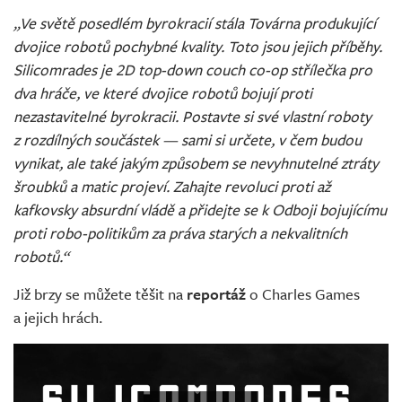
„Ve světě posedlém byrokracií stála Továrna produkující
dvojice robotů pochybné kvality. Toto jsou jejich příběhy.
Silicomrades je 2D top-down couch co-op střílečka pro
dva hráče, ve které dvojice robotů bojují proti
nezastavitelné byrokracii. Postavte si své vlastní roboty
z rozdílných součástek — sami si určete, v čem budou
vynikat, ale také jakým způsobem se nevyhnutelné ztráty
šroubků a matic projeví. Zahajte revoluci proti až
kafkovsky absurdní vládě a přidejte se k Odboji bojujícímu
proti robo-politikům za práva starých a nekvalitních
robotů.“
Již brzy se můžete těšit na
reportáž
o Charles Games
a jejich hrách.