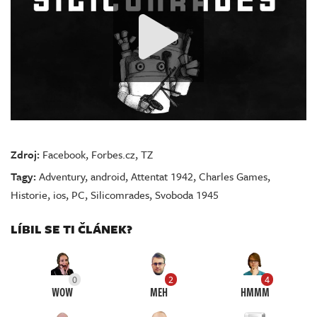
Zdroj:
Facebook
,
Forbes.cz
,
TZ
Tagy:
Adventury
,
android
,
Attentat 1942
,
Charles Games
,
Historie
,
ios
,
PC
,
Silicomrades
,
Svoboda 1945
LÍBIL SE TI ČLÁNEK?
0
2
4
WOW
MEH
HMMM