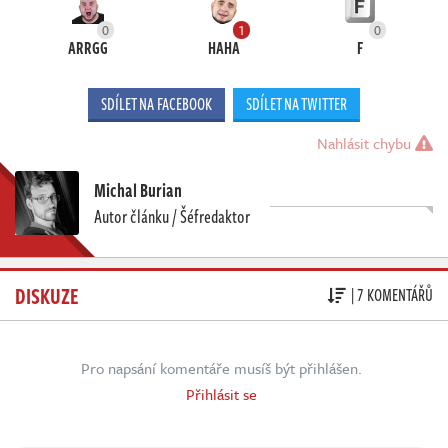
0
1
0
ARRGG
HAHA
F
SDÍLET NA FACEBOOK
SDÍLET NA TWITTER
Nahlásit chybu
Michal Burian
Autor článku / Šéfredaktor
DISKUZE
| 7 KOMENTÁŘŮ
Pro napsání komentáře musíš být přihlášen.
Přihlásit se