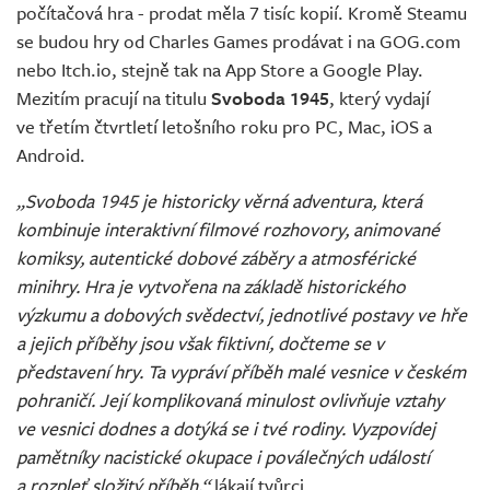
počítačová hra - prodat měla 7 tisíc kopií. Kromě Steamu
se budou hry od Charles Games prodávat i na GOG.com
nebo Itch.io, stejně tak na App Store a Google Play.
Mezitím pracují na titulu
Svoboda 1945
, který vydají
ve třetím čtvrtletí letošního roku pro PC, Mac, iOS a
Android.
„Svoboda 1945 je historicky věrná adventura, která
kombinuje interaktivní filmové rozhovory, animované
komiksy, autentické dobové záběry a atmosférické
minihry. Hra je vytvořena na základě historického
výzkumu a dobových svědectví, jednotlivé postavy ve hře
a jejich příběhy jsou však fiktivní, dočteme se v
představení hry. Ta vypráví příběh malé vesnice v českém
pohraničí. Její komplikovaná minulost ovlivňuje vztahy
ve vesnici dodnes a dotýká se i tvé rodiny. Vyzpovídej
pamětníky nacistické okupace i poválečných událostí
a rozpleť složitý příběh,“
lákají tvůrci.