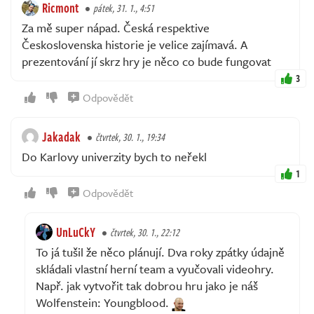
Ricmont
pátek, 31. 1., 4:51
Za mě super nápad. Česká respektive
Československa historie je velice zajímavá. A
prezentování jí skrz hry je něco co bude fungovat
3
Odpovědět
Jakadak
čtvrtek, 30. 1., 19:34
Do Karlovy univerzity bych to neřekl
1
Odpovědět
UnLuCkY
čtvrtek, 30. 1., 22:12
To já tušil že něco plánují. Dva roky zpátky údajně
skládali vlastní herní team a vyučovali videohry.
Např. jak vytvořit tak dobrou hru jako je náš
Wolfenstein: Youngblood.