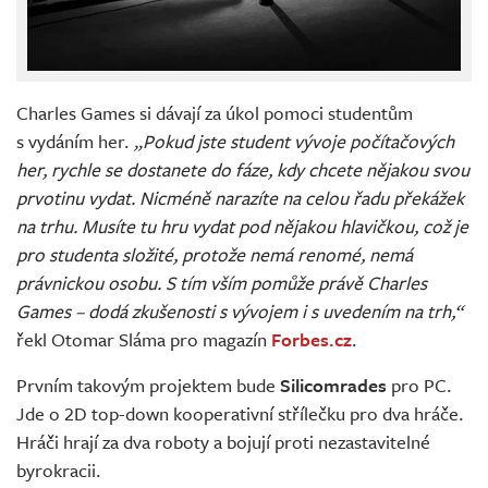
Charles Games si dávají za úkol pomoci studentům
s vydáním her.
„Pokud jste student vývoje počítačových
her, rychle se dostanete do fáze, kdy chcete nějakou svou
prvotinu vydat. Nicméně narazíte na celou řadu překážek
na trhu. Musíte tu hru vydat pod nějakou hlavičkou, což je
pro studenta složité, protože nemá renomé, nemá
právnickou osobu. S tím vším pomůže právě Charles
Games – dodá zkušenosti s vývojem i s uvedením na trh,“
řekl Otomar Sláma pro magazín
Forbes.cz
.
Prvním takovým projektem bude
Silicomrades
pro PC.
Jde o 2D top-down kooperativní střílečku pro dva hráče.
Hráči hrají za dva roboty a bojují proti nezastavitelné
byrokracii.