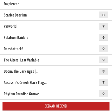
Fogpiercer
Scarlet Deer Inn
8
Palworld
7
Splatoon Raiders
9
Denshattack!
9
The Alters: Last Variable
9
Doom: The Dark Ages |…
8
Assassin’s Creed: Black Flag…
7
Rhythm Paradise Groove
9
SEZNAM RECENZÍ