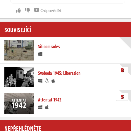
Odpovědět
SOUVISEJÍCÍ
Silicomrades
8
Svoboda 1945: Liberation
5
Attentat 1942
NEPŘEHLÉDNĚTE