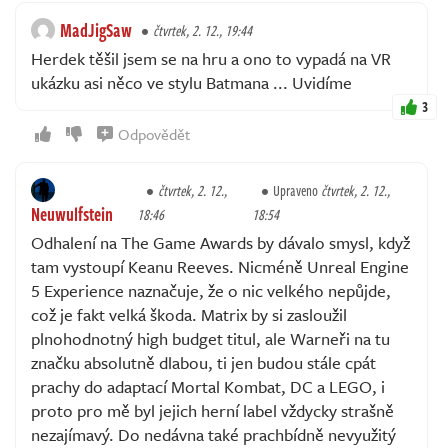
MadJigSaw
čtvrtek, 2. 12., 19:44
Herdek těšil jsem se na hru a ono to vypadá na VR
ukázku asi něco ve stylu Batmana ... Uvidíme
3
Odpovědět
čtvrtek, 2. 12.,
Upraveno
čtvrtek, 2. 12.,
Neuwulfstein
18:46
18:54
Odhalení na The Game Awards by dávalo smysl, když
tam vystoupí Keanu Reeves. Nicméně Unreal Engine
5 Experience naznačuje, že o nic velkého nepůjde,
což je fakt velká škoda. Matrix by si zasloužil
plnohodnotný high budget titul, ale Warneři na tu
značku absolutně dlabou, ti jen budou stále cpát
prachy do adaptací Mortal Kombat, DC a LEGO, i
proto pro mě byl jejich herní label vždycky strašně
nezajímavý. Do nedávna také prachbídně nevyužitý