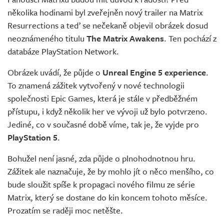
Živě
několika hodinami byl zveřejněn nový trailer na Matrix
Resurrections a teď se nečekaně objevil obrázek dosud
neoznámeného titulu
The Matrix Awakens
. Ten pochází z
databáze PlayStation Network.
Obrázek uvádí, že půjde o
Unreal Engine 5 experience
.
To znamená zážitek vytvořený v nové technologii
společnosti Epic Games, která je stále v předběžném
přístupu, i když několik her ve vývoji už bylo potvrzeno.
Jediné, co v současné době víme, tak je, že vyjde pro
PlayStation 5
.
Bohužel není jasné, zda půjde o plnohodnotnou hru.
Zážitek ale naznačuje, že by mohlo jít o něco menšího, co
bude sloužit spíše k propagaci nového filmu ze série
Matrix, který se dostane do kin koncem tohoto měsíce.
Prozatím se raději moc netěšte.