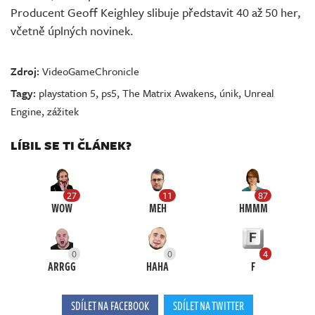
Producent Geoff Keighley slibuje představit 40 až 50 her,
včetně úplných novinek.
Zdroj:
VideoGameChronicle
Tagy:
playstation 5
,
ps5
,
The Matrix Awakens
,
únik
,
Unreal
Engine
,
zážitek
LÍBIL SE TI ČLÁNEK?
27
11
87
WOW
MEH
HMMM
0
0
4
ARRGG
HAHA
F
SDÍLET NA FACEBOOK
SDÍLET NA TWITTER