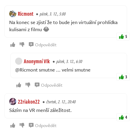
Ricmont
pátek, 3. 12., 5:00
Na konec se zjistí že to bude jen virtuální prohlídka
kulisami z filmu 😂
5
Odpovědět
Anonymní Vlk
pátek, 3. 12., 6:30
@Ricmont smutne ... velmi smutne
3
Odpovědět
22riakon22
čtvrtek, 2. 12., 20:40
Sázím na VR menší záležitost.
4
Odpovědět