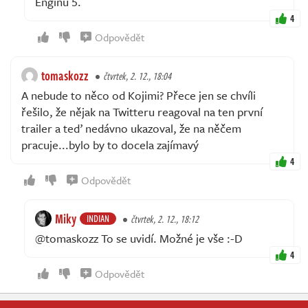
Enginu 5.
4
Odpovědět
tomaskozz
čtvrtek, 2. 12., 18:04
A nebude to něco od Kojimi? Přece jen se chvíli
řešilo, že nějak na Twitteru reagoval na ten první
trailer a teď nedávno ukazoval, že na něčem
pracuje...bylo by to docela zajímavý
4
Odpovědět
Miky
INDIAN
čtvrtek, 2. 12., 18:12
@tomaskozz To se uvidí. Možné je vše :-D
4
Odpovědět