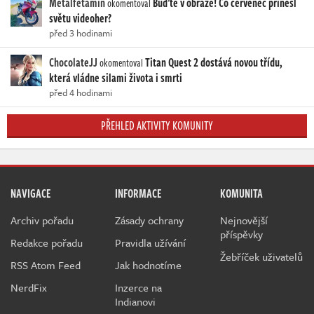
Metalfetamin
Buďte v obraze! Co červenec přinesl
okomentoval
světu videoher?
před 3 hodinami
ChocolateJJ
Titan Quest 2 dostává novou třídu,
okomentoval
která vládne silami života i smrti
před 4 hodinami
PŘEHLED AKTIVITY KOMUNITY
NAVIGACE
INFORMACE
KOMUNITA
Archiv pořadu
Zásady ochrany
Nejnovější
příspěvky
Redakce pořadu
Pravidla užívání
Žebříček uživatelů
RSS Atom Feed
Jak hodnotíme
NerdFix
Inzerce na
Indianovi