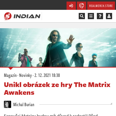
REALMERCH.STORE
Magazín
Recenze
Videa
Soutěže
Magazín
·
Novinky
·
2. 12. 2021 18:38
Databáze
Unikl obrázek ze hry The Matrix
Awakens
Komunita
Michal Burian
Redakce
Fanoušci Matrixu budou mít důvod k radosti? Před