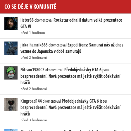
CO SE DĚJE V KOMUNITĚ
lister88
Rockstar odhalil datum velké prezentace
okomentoval
GTA VI
před 1 hodinou
jirka-hamrik665
Expeditions: Samurai nás už dnes
okomentoval
vezme do Japonska v době samurajů
před 2 hodinami
Nitram1980CZ
Předobjednávky GTA 6 jsou
okomentoval
bezprecedentní. Nová prezentace má ještě zvýšit očekávání
hráčů
před 2 hodinami
Kingroad144
Předobjednávky GTA 6 jsou
okomentoval
bezprecedentní. Nová prezentace má ještě zvýšit očekávání
hráčů
před 3 hodinami