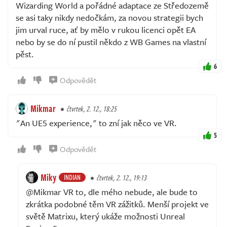
Wizarding World a pořádné adaptace ze Středozemě
se asi taky nikdy nedočkám, za novou strategii bych
jim urval ruce, ať by mělo v rukou licenci opět EA
nebo by se do ní pustil někdo z WB Games na vlastní
pěst.
6
Odpovědět
Mikmar
čtvrtek, 2. 12., 18:25
"An UE5 experience," to zní jak něco ve VR.
5
Odpovědět
Miky
INDIAN
čtvrtek, 2. 12., 19:13
@Mikmar VR to, dle mého nebude, ale bude to
zkrátka podobné těm VR zážitků. Menší projekt ve
světě Matrixu, který ukáže možnosti Unreal