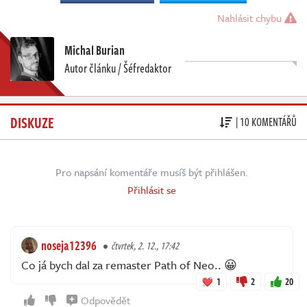
Nahlásit chybu
Michal Burian
Autor článku / Šéfredaktor
DISKUZE
| 10 KOMENTÁŘŮ
Pro napsání komentáře musíš být přihlášen.
Přihlásit se
noseja12396
čtvrtek, 2. 12., 17:42
Co já bych dal za remaster Path of Neo.. 😀
1
2
20
Odpovědět