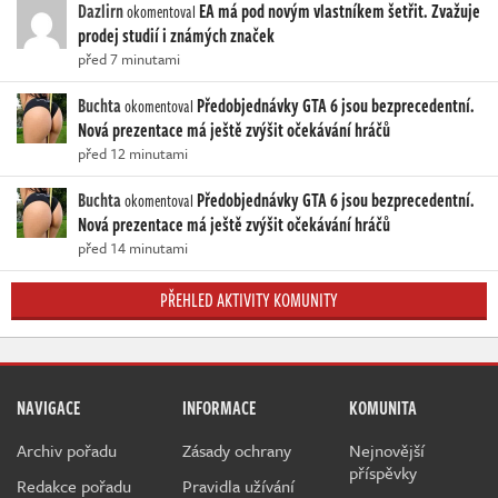
Dazlirn
EA má pod novým vlastníkem šetřit. Zvažuje
okomentoval
prodej studií i známých značek
před 7 minutami
Buchta
Předobjednávky GTA 6 jsou bezprecedentní.
okomentoval
Nová prezentace má ještě zvýšit očekávání hráčů
před 12 minutami
Buchta
Předobjednávky GTA 6 jsou bezprecedentní.
okomentoval
Nová prezentace má ještě zvýšit očekávání hráčů
před 14 minutami
PŘEHLED AKTIVITY KOMUNITY
NAVIGACE
INFORMACE
KOMUNITA
Archiv pořadu
Zásady ochrany
Nejnovější
příspěvky
Redakce pořadu
Pravidla užívání