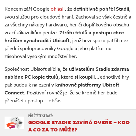
Živě
Koncem září Google
ohlásil
, že
definitivně pohřbí Stadii
,
svou službu pro cloudové hraní. Zachoval se však čestně a
za všechny nákupy hardwaru, her či doplňkového obsahu
vrací zákazníkům peníze.
Ztrátu titulů a postupu chce
hráčům vynahradit i Ubisoft
, jenž bezesporu patřil mezi
přední spolupracovníky Googlu a jeho platformu
zásoboval vysokým množství her.
Společnost Ubisoft slíbila, že
uživatelům Stadie zdarma
nabídne PC kopie titulů, které si koupili.
Jednotlivé hry
pak budou k nalezení
v knihovně platformy Ubisoft
Connect
. Pozitivní rovněž je, že se kromě her bude
přenášet i postup... občas.
GOOGLE STADIE ZAVÍRÁ DVEŘE – KDO
A CO ZA TO MŮŽE?