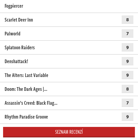
Fogpiercer
Scarlet Deer Inn
8
Palworld
7
Splatoon Raiders
9
Denshattack!
9
The Alters: Last Variable
9
Doom: The Dark Ages |…
8
Assassin’s Creed: Black Flag…
7
Rhythm Paradise Groove
9
SEZNAM RECENZÍ