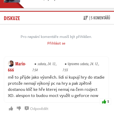
DISKUZE
| 5 KOMENTÁŘŮ
Pro napsání komentáře musíš být přihlášen.
Přihlásit se
Mario-
sobota, 24. 12.,
Upraveno
sobota, 24. 12.,
666
7:54
7:55
mě to přijde jako výsměch. lidi si kupují hry do stadie
protože nemají výkoný pc na hry a pak zpětně
dostanou klíč ke hře kterej nemaj na čem rozject
XD. alespon to budou moct využít u geforce now
5
Odpovědět