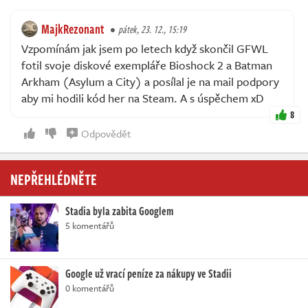
MajkRezonant
pátek, 23. 12., 15:19
Vzpomínám jak jsem po letech když skončil GFWL
fotil svoje diskové exempláře Bioshock 2 a Batman
Arkham (Asylum a City) a posílal je na mail podpory
aby mi hodili kód her na Steam. A s úspěchem xD
8
Odpovědět
NEPŘEHLÉDNĚTE
Stadia byla zabita Googlem
5 komentářů
Google už vrací peníze za nákupy ve Stadii
0 komentářů