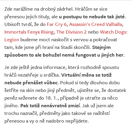
Zde narážíme na drobný zádrhel. Hráčům se sice
přenesou jejich tituly, ale
u postupu to nebude tak jisté
.
Ubisoft tvrdí, že do
Far Cry 6
,
Assassin's Creed Valhalla
,
Immortals Fenyx Rising
,
The Division 2
nebo
Watch Dogs:
Legion
budeme moct naskočit s vervou a pokračovat
tam, kde jsme při hraní na Stadii skončili.
Stejným
způsobem to ale bohužel nemá fungovat u jiných her
.
Je zde ještě jedna informace, která rozhodně spoustu
hráčů nezahřeje u srdíčka.
Virtuální měna se totiž
nebude přenášet vůbec
. Pokud si tedy dlouhou dobu
šetříte na skin nebo jiný předmět, ujistěte se, že dostatek
peněz seženete do 18. 1., případně je utraťte za něco
jiného.
Pak totiž nenávratně zmizí
. Jak už jsem ale
trochu naznačil, předměty jako takové se naštěstí
přenesou a vy o ně nadobro nepřijdete.