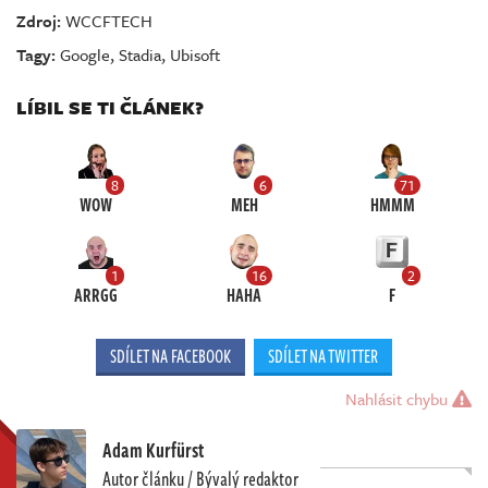
Zdroj:
WCCFTECH
Tagy:
Google
,
Stadia
,
Ubisoft
LÍBIL SE TI ČLÁNEK?
8
6
71
WOW
MEH
HMMM
1
16
2
ARRGG
HAHA
F
SDÍLET NA FACEBOOK
SDÍLET NA TWITTER
Nahlásit chybu
Adam Kurfürst
Autor článku / Bývalý redaktor