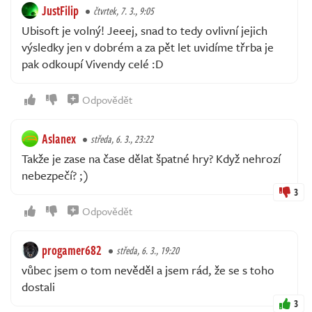
JustFilip
čtvrtek, 7. 3., 9:05
Ubisoft je volný! Jeeej, snad to tedy ovlivní jejich
výsledky jen v dobrém a za pět let uvidíme třrba je
pak odkoupí Vivendy celé :D
Odpovědět
Aslanex
středa, 6. 3., 23:22
Takže je zase na čase dělat špatné hry? Když nehrozí
nebezpečí? ;)
3
Odpovědět
progamer682
středa, 6. 3., 19:20
vůbec jsem o tom nevěděl a jsem rád, že se s toho
dostali
3