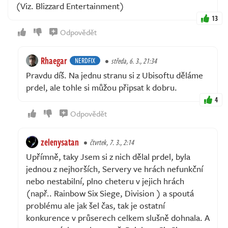
(Viz. Blizzard Entertainment)
13
Odpovědět
Rhaegar
NERDFIX
středa, 6. 3., 21:34
Pravdu díš. Na jednu stranu si z Ubisoftu děláme
prdel, ale tohle si můžou připsat k dobru.
4
Odpovědět
zelenysatan
čtvrtek, 7. 3., 2:14
Upřímně, taky Jsem si z nich dělal prdel, byla
jednou z nejhorších, Servery ve hrách nefunkční
nebo nestabilní, plno cheteru v jejich hrách
(např.. Rainbow Six Siege, Division ) a spoutá
problému ale jak šel čas, tak je ostatní
konkurence v průserech celkem slušně dohnala. A