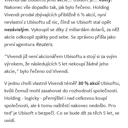
Živě
Nakonec vše dopadlo tak, jak bylo řečeno. Holding
Vivendi prodal zbývajících přibližně 6 % akcií, nyní
nevlastní z Ubisoftu už nic, čímž se Ubisoft stal opět
nezávislým
. Vykoupil se díky 2 miliardám dolarů, za něž
akcie odkoupil zpátky pod sebe. Se zprávou přišla jako
první agentura
Reuters
.
"Vivendi již není akcionářem Ubisoftu a stojí si za svým
výrokem, že následujících 5 let nekoupí žádné jeho
akcie," bylo řečeno od Vivendi.
V jednu chvíli vlastnil Vivendi téměř
30 % akcií
Ubisoftu,
kvůli čemuž mohl zasahovat do rozhodnutí společnosti.
Holding - logicky - přemýšlel i nad celkovou koupí
společnosti, ale k tomu naštěstí nakonec nedošlo. Pro
teď je Ubisoft v bezpečí. Co se bude dít za těch 5 let, se
uvidí.