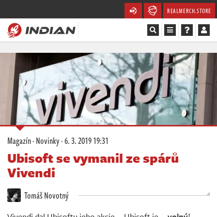
REALMERCH.STORE
Magazín
Recenze
Videa
Soutěže
Magazín
·
Novinky
·
6. 3. 2019 19:31
Databáze
Ubisoft se vymanil ze spárů
Vivendi
Komunita
Tomáš Novotný
Redakce
Vivendi dal Ubisoftu jeho akcie... Ubisoft je...
volný
!