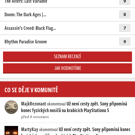
The Alters: Last Variable
9
Doom: The Dark Ages |…
8
Assassin’s Creed: Black Flag…
7
Rhythm Paradise Groove
9
SEZNAM RECENZÍ
JAK HODNOTÍME
CO SE DĚJE V KOMUNITĚ
MajkRezonant
Už není cesty zpět. Sony připomíná
okomentoval
konec fyzických nosičů na krabicích PlayStationu 5
před 4 minutami
MartyKay
Už není cesty zpět. Sony připomíná konec
okomentoval