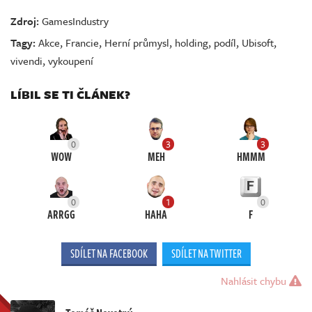
Zdroj:
GamesIndustry
Tagy:
Akce
,
Francie
,
Herní průmysl
,
holding
,
podíl
,
Ubisoft
,
vivendi
,
vykoupení
LÍBIL SE TI ČLÁNEK?
0
3
3
WOW
MEH
HMMM
0
1
0
ARRGG
HAHA
F
SDÍLET NA FACEBOOK
SDÍLET NA TWITTER
Nahlásit chybu