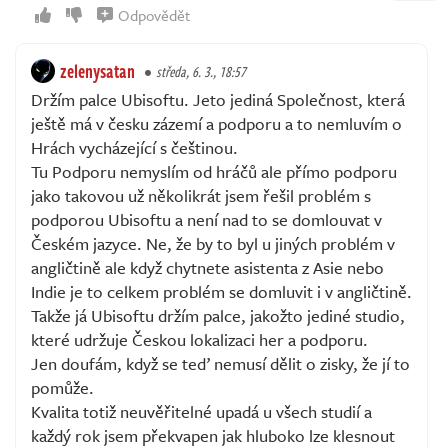
Odpovědět
zelenysatan
středa, 6. 3., 18:57
Držím palce Ubisoftu. Jeto jediná Společnost, která
ještě má v česku zázemí a podporu a to nemluvím o
Hrách vycházející s češtinou.
Tu Podporu nemyslím od hráčů ale přímo podporu
jako takovou už několikrát jsem řešil problém s
podporou Ubisoftu a není nad to se domlouvat v
Českém jazyce. Ne, že by to byl u jiných problém v
angličtině ale když chytnete asistenta z Asie nebo
Indie je to celkem problém se domluvit i v angličtině.
Takže já Ubisoftu držím palce, jakožto jediné studio,
které udržuje Českou lokalizaci her a podporu.
Jen doufám, když se teď nemusí dělit o zisky, že jí to
pomůže.
Kvalita totiž neuvěřitelné upadá u všech studií a
každý rok jsem překvapen jak hluboko lze klesnout