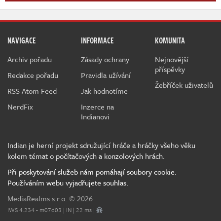
NAVIGACE
INFORMACE
KOMUNITA
Archiv pořadu
Zásady ochrany
Nejnovější
příspěvky
Redakce pořadu
Pravidla užívání
Žebříček uživatelů
RSS Atom Feed
Jak hodnotíme
NerdFix
Inzerce na
Indianovi
Indian je herní projekt sdružující hráče a hráčky všeho věku
kolem témat o počítačových a konzolových hrách.
Při poskytování služeb nám pomáhají soubory cookie.
Používáním webu vyjadřujete souhlas.
MediaRealms s.r.o.
© 2026
IWS 4.234 - m07d03 | IN | 22 ms |