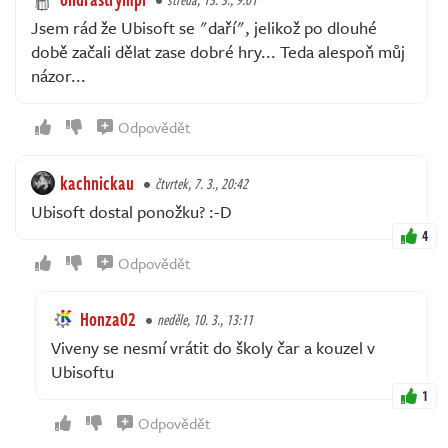
Jsem rád že Ubisoft se "daří", jelikož po dlouhé
době začali dělat zase dobré hry... Teda alespoň můj
názor...
Odpovědět
kachnickau
čtvrtek, 7. 3., 20:42
Ubisoft dostal ponožku? :-D
4
Odpovědět
Honza02
neděle, 10. 3., 13:11
Viveny se nesmí vrátit do školy čar a kouzel v
Ubisoftu
1
Odpovědět