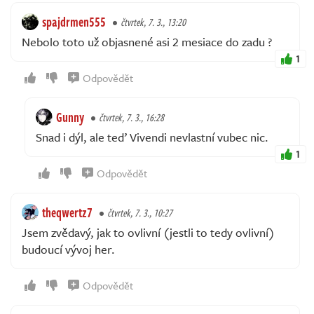
spajdrmen555
čtvrtek, 7. 3., 13:20
Nebolo toto už objasnené asi 2 mesiace do zadu ?
1
Odpovědět
Gunny
čtvrtek, 7. 3., 16:28
Snad i dýl, ale teď Vivendi nevlastní vubec nic.
1
Odpovědět
theqwertz7
čtvrtek, 7. 3., 10:27
Jsem zvědavý, jak to ovlivní (jestli to tedy ovlivní)
budoucí vývoj her.
Odpovědět