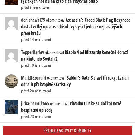
fyzických nosičů na krabicích PlayStationu 5
před 5 minutami
denishawel79
Assassin's Creed Black Flag Resynced
okomentoval
dostal velký update. Ubisoft vyslyšel jedno z nejčastějších
přání hráčů
před 14 minutami
TopperHarley
Diablo 4 od Blizzardu konečně dorazí
okomentoval
na Nintendo Switch 2
před 19 minutami
MajkRezonant
Baldur's Gate 3 slaví tři roky. Larian
okomentoval
odhalil překvapivé statistiky
před 20 minutami
jirka-hamrik665
Původní Quake se dočkal nové
okomentoval
bezplatné epizody
před 23 minutami
PŘEHLED AKTIVITY KOMUNITY