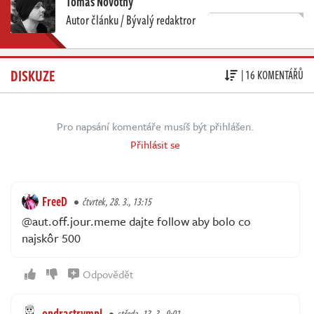
Tomáš Novotný
Autor článku / Bývalý redaktror
DISKUZE
| 16 KOMENTÁŘŮ
Pro napsání komentáře musíš být přihlášen.
Přihlásit se
FreeD
čtvrtek, 28. 3., 13:15
@aut.off.jour.meme dajte follow aby bolo co
najskôr 500
Odpovědět
ondrastrympl
středa, 13. 3., 9:01