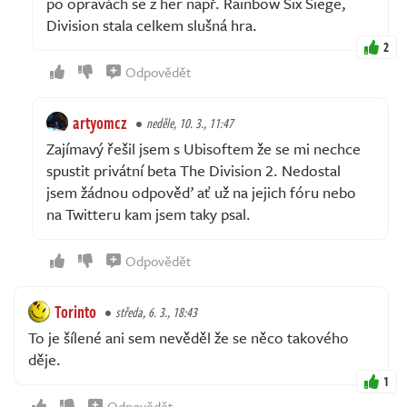
po opravách se z her např. Rainbow Six Siege,
Division stala celkem slušná hra.
2
Odpovědět
artyomcz
neděle, 10. 3., 11:47
Zajímavý řešil jsem s Ubisoftem že se mi nechce
spustit privátní beta The Division 2. Nedostal
jsem žádnou odpověď ať už na jejich fóru nebo
na Twitteru kam jsem taky psal.
Odpovědět
Torinto
středa, 6. 3., 18:43
To je šílené ani sem nevěděl že se něco takového
děje.
1
Odpovědět