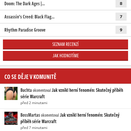
Doom: The Dark Ages |…
8
Assassin’s Creed: Black Flag…
7
Rhythm Paradise Groove
9
SEZNAM RECENZÍ
JAK HODNOTÍME
CO SE DĚJE V KOMUNITĚ
Buchta
Jak vznikl herní fenomén: Skutečný příběh
okomentoval
série Warcraft
před 2 minutami
BossMartas
Jak vznikl herní fenomén: Skutečný
okomentoval
příběh série Warcraft
před 7 minutami