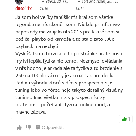
středa, 20. 11.,
Upraveno
středa, 20. 11.,
duso11x
13:10
13:11
Ja som bol veľký fanúšik nfs hral som všetke
legendárne nfs skončil som. Niekde pri nfs mw2
naposledy ma zaujalo nfs 2015 pre ktoré som si
požičal playko od kamoša a to stalo zato.. Ale
payback ma nechytil
Vyskúšal som forzu a je to po stránke hratelnosti
iny lvl lepšia fyzika nie tento. Nezmysel ovládania
v nfs hoc to je arkada ale ta fyzika a to brzdenie s
250 na 100 do zákruty je akruat tak pre decká....
Jedinu výhodu ktorú vidím v prospech nfs je
tuning lebo vo fórze neje takýto detailný vizuálny
tuning.. Inac všetko hra v prospech forzy
hratelnost, počet aut, fyzika, online mod, a
hlavne zábava
1
Odpovědět