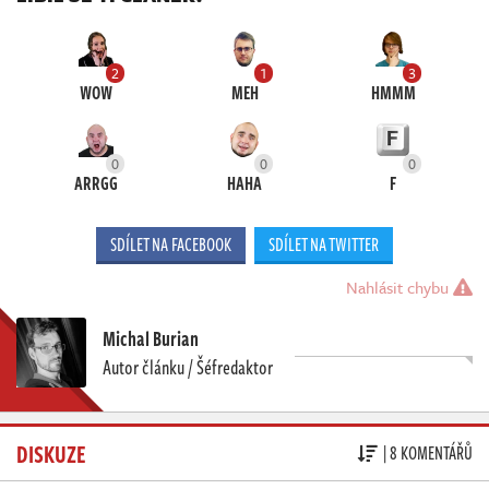
2
1
3
WOW
MEH
HMMM
0
0
0
ARRGG
HAHA
F
SDÍLET NA FACEBOOK
SDÍLET NA TWITTER
Nahlásit chybu
Michal Burian
Autor článku / Šéfredaktor
DISKUZE
| 8 KOMENTÁŘŮ