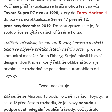
Živě
Počínaje příští aktualizací se hráči mohou těšit na vůz
Toyota Supra RZ z roku 1998
, který do
Forzy Horizon 4
dorazí v rámci aktualizace
Series 17 přesně 12.
prosince/decembra 2019
. Dobrou zprávou ale je, že
spolupráce se týká i dalších dílů série Forza.
„Můžete očekávat, že auta od Toyoty, Lexusu a možná i
Scion se objeví v příštích letech v sérii Forza,“
prozradil
komunitní manažer Brian Ekberg. Stejně mluvil i hlavní
designér Jon Knoles, který řekl, že oblíbená Supra je
prvním, ale rozhodně ne posledním automobilem od
Toyoty.
Tweet neexistuje
Zdá se, že se Microsoftu podařilo změnit názor Toyoty. Ta
se totiž před časem rozhodla, že její vozy
nebudou
podporovat nelegální pouliční závody
, což vyústilo