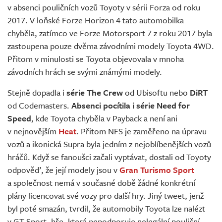
v absenci pouličních vozů Toyoty v sérii Forza od roku
2017. V loňské Forze Horizon 4 tato automobilka
chyběla, zatímco ve Forze Motorsport 7 z roku 2017 byla
zastoupena pouze dvěma závodními modely Toyota 4WD.
Přitom v minulosti se Toyota objevovala v mnoha
závodních hrách se svými známými modely.
Stejně dopadla i
série The Crew
od Ubisoftu nebo
DiRT
od Codemasters.
Absenci pocítila i série Need for
Speed
, kde Toyota chyběla v Payback a není ani
v nejnovějším
Heat
. Přitom NFS je zaměřeno na úpravu
vozů a ikonická Supra byla jedním z nejoblíbenějších vozů
hráčů. Když se fanoušci začali vyptávat, dostali od Toyoty
odpověď, že její modely jsou v
Gran Turismo Sport
a společnost nemá v současné době žádné konkrétní
plány licencovat své vozy pro další hry. Jiný tweet, jenž
byl poté smazán, tvrdil, že automobily Toyota lze nalézt
v GT Sport, hře, která nepodporuje nelegální pouliční