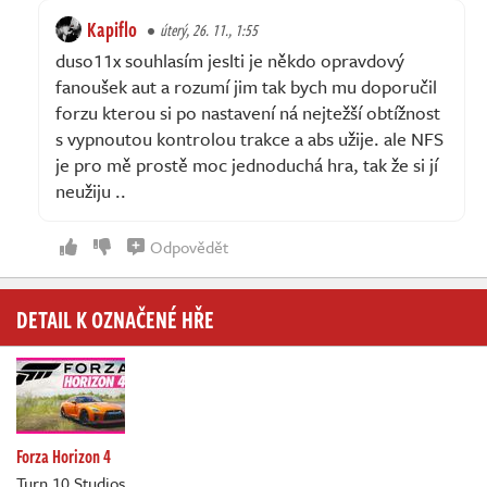
Kapiflo
úterý, 26. 11., 1:55
duso11x souhlasím jeslti je někdo opravdový
fanoušek aut a rozumí jim tak bych mu doporučil
forzu kterou si po nastavení ná nejtežší obtížnost
s vypnoutou kontrolou trakce a abs užije. ale NFS
je pro mě prostě moc jednoduchá hra, tak že si jí
neužiju ..
Odpovědět
DETAIL K OZNAČENÉ HŘE
Forza Horizon 4
Turn 10 Studios