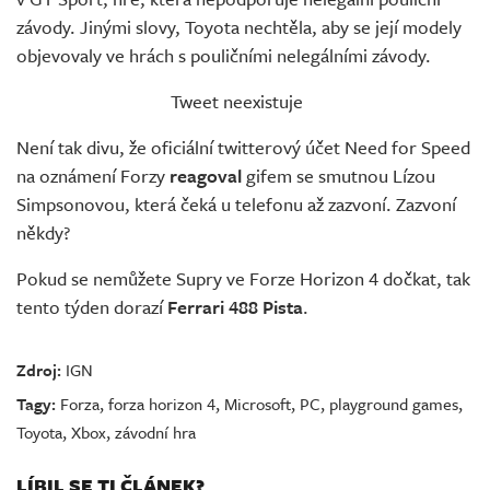
závody. Jinými slovy, Toyota nechtěla, aby se její modely
objevovaly ve hrách s pouličními nelegálními závody.
Tweet neexistuje
Není tak divu, že oficiální twitterový účet Need for Speed
na oznámení Forzy
reagoval
gifem se smutnou Lízou
Simpsonovou, která čeká u telefonu až zazvoní. Zazvoní
někdy?
Pokud se nemůžete Supry ve Forze Horizon 4 dočkat, tak
tento týden dorazí
Ferrari 488 Pista
.
Zdroj:
IGN
Tagy:
Forza
,
forza horizon 4
,
Microsoft
,
PC
,
playground games
,
Toyota
,
Xbox
,
závodní hra
LÍBIL SE TI ČLÁNEK?