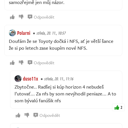
samozřejmě jen můj názor.
Odpovědět
Polarni
středa, 20. 11., 10:57
Doufám že se Toyoty dočká i NFS, ať je větší šance
že si po letech zase koupím nové NFS.
Odpovědět
duso11x
středa, 20. 11., 11:16
Zbytočne.. Radšej si kúp horizon 4 nebudeš
ľutovať... Za nfs by som nevýhodil peniaze... A to
som bývalú fanúšik nfs
2
Odpovědět