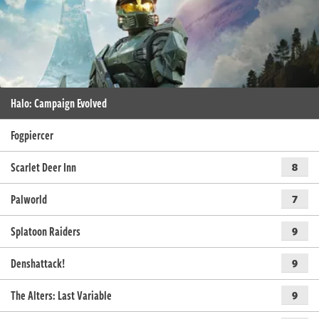
Halo: Campaign Evolved
Fogpiercer
Scarlet Deer Inn
8
Palworld
7
Splatoon Raiders
9
Denshattack!
9
The Alters: Last Variable
9