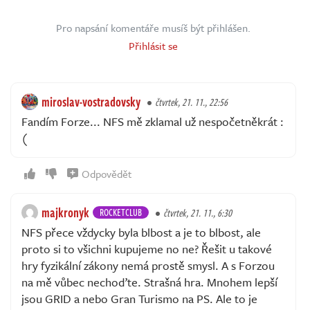
Pro napsání komentáře musíš být přihlášen.
Přihlásit se
miroslav-vostradovsky
čtvrtek, 21. 11., 22:56
Fandím Forze... NFS mě zklamal už nespočetněkrát :
(
Odpovědět
majkronyk
ROCKETCLUB
čtvrtek, 21. 11., 6:30
NFS přece vždycky byla blbost a je to blbost, ale
proto si to všichni kupujeme no ne? Řešit u takové
hry fyzikální zákony nemá prostě smysl. A s Forzou
na mě vůbec nechoďte. Strašná hra. Mnohem lepší
jsou GRID a nebo Gran Turismo na PS. Ale to je