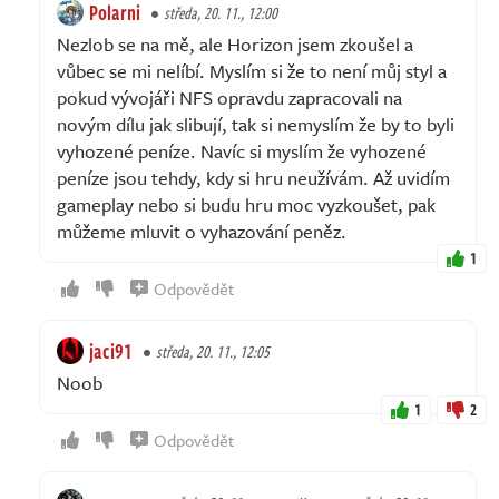
Polarni
středa, 20. 11., 12:00
Nezlob se na mě, ale Horizon jsem zkoušel a
vůbec se mi nelíbí. Myslím si že to není můj styl a
pokud vývojáři NFS opravdu zapracovali na
novým dílu jak slibují, tak si nemyslím že by to byli
vyhozené peníze. Navíc si myslím že vyhozené
peníze jsou tehdy, kdy si hru neužívám. Až uvidím
gameplay nebo si budu hru moc vyzkoušet, pak
můžeme mluvit o vyhazování peněz.
1
Odpovědět
jaci91
středa, 20. 11., 12:05
Noob
1
2
Odpovědět