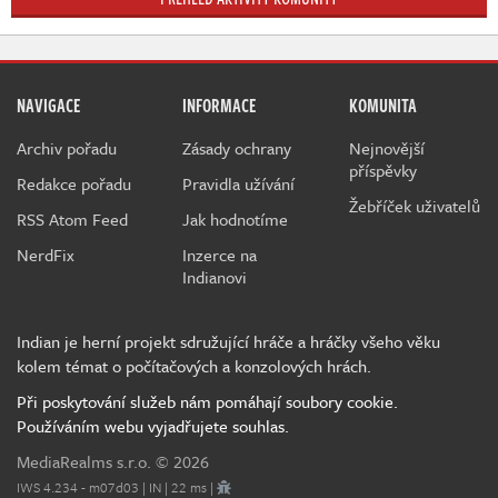
NAVIGACE
INFORMACE
KOMUNITA
Archiv pořadu
Zásady ochrany
Nejnovější
příspěvky
Redakce pořadu
Pravidla užívání
Žebříček uživatelů
RSS Atom Feed
Jak hodnotíme
NerdFix
Inzerce na
Indianovi
Indian je herní projekt sdružující hráče a hráčky všeho věku
kolem témat o počítačových a konzolových hrách.
Při poskytování služeb nám pomáhají soubory cookie.
Používáním webu vyjadřujete souhlas.
MediaRealms s.r.o.
© 2026
IWS 4.234 - m07d03 | IN | 22 ms |