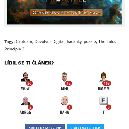
Tagy:
Croteam
,
Devolver Digital
,
hádanky
,
puzzle
,
The Talos
Principle 3
LÍBIL SE TI ČLÁNEK?
20
12
163
WOW
MEH
HMMM
2
1
3
ARRGG
HAHA
F
SDÍLET NA FACEBOOK
SDÍLET NA TWITTER