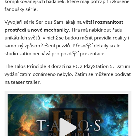
komplikovanějších hádanek, které mají potrápit i zkušené
fanoušky série.
Vývojáři série Serious Sam lákají na
větší rozmanitost
prostředí
a
nové mechaniky
. Hra má nabídnout řadu
unikátních světů, v nichž se budou měnit pravidla reality i
samotný způsob řešení puzzlů. Přesnější detaily si ale
studio zatím nechává pro pozdější prezentace.
The Talos Principle 3 dorazí na PC a PlayStation 5. Datum
vydání zatím oznámeno nebylo. Zatím se můžeme podívat
na teaser trailer.