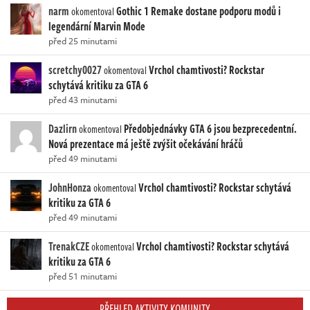
narm
Gothic 1 Remake dostane podporu modů i
okomentoval
legendární Marvin Mode
před 25 minutami
scretchy0027
Vrchol chamtivosti? Rockstar
okomentoval
schytává kritiku za GTA 6
před 43 minutami
Dazlirn
Předobjednávky GTA 6 jsou bezprecedentní.
okomentoval
Nová prezentace má ještě zvýšit očekávání hráčů
před 49 minutami
JohnHonza
Vrchol chamtivosti? Rockstar schytává
okomentoval
kritiku za GTA 6
před 49 minutami
TrenakCZE
Vrchol chamtivosti? Rockstar schytává
okomentoval
kritiku za GTA 6
před 51 minutami
PŘEHLED AKTIVITY KOMUNITY