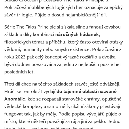
Živě
Pokračování oblíbených logických her označuje za epický
závěr trilogie. Půjde o dosud nejambicióznější díl.
Série The Talos Principle si získala silnou fanouškovskou
základnu díky kombinaci
náročných hádanek
,
filozofických témat a příběhu, který často otevíral otázky
vědomí, humanity nebo smyslu existence. Pokračování z
roku 2023 pak celý koncept výrazně rozšířilo a dvojka
bývá dodnes považována za jednu z nejlepších puzzle her
posledních let.
Třetí díl chce na těchto základech stavět ještě odvážněji.
Hráči se tentokrát vydají
do tajemné oblasti nazvané
Anomálie
, kde se rozpadají starověké chrámy, opuštěné
vědecké komplexy a samotné fyzikální zákony přestávají
fungovat tak, jak by měly. Podle popisu vývojářů půjde o
místo, které někteří považují za ráj a jiní za peklo. Jedno
je ale jisté — na konci celé cesty čeká soud.