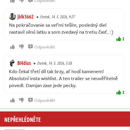
Odpovědět
jblk3662
čtvrtek, 14. 5. 2026, 9:27
Na pokračovanie sa veľmi teším, posledný diel
nastavil silnú latku a som zvedavý na tretiu časť. :)
2
Odpovědět
Bl4dius
čtvrtek, 14. 5. 2026, 5:58
Kdo čekal třetí díl tak brzy, ať hodí kamenem!
Absolutní insta wishlist. A ten trailer se neuvěřitelně
povedl. Damjan zase jede pecky.
2
Odpovědět
NEPŘEHLÉDNĚTE