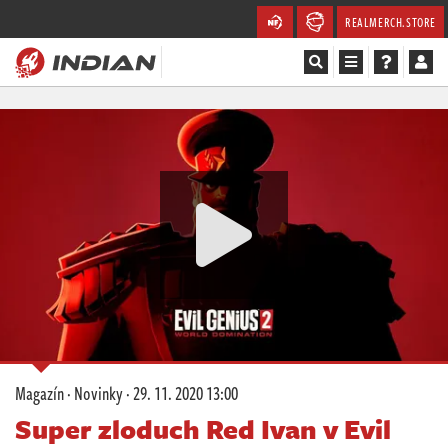
REALMERCH.STORE
Magazín
Recenze
Videa
Soutěže
Databáze
Komunita
Magazín
·
Novinky
·
29. 11. 2020 13:00
Redakce
Super zloduch Red Ivan v Evil