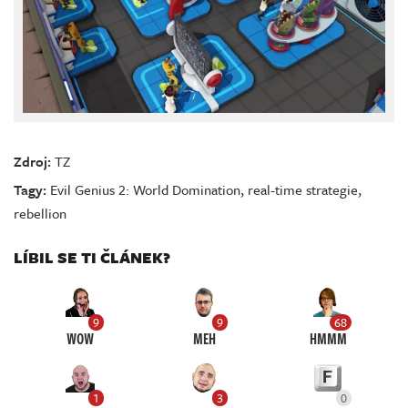
Zdroj:
TZ
Tagy:
Evil Genius 2: World Domination
,
real-time strategie
,
rebellion
LÍBIL SE TI ČLÁNEK?
9
9
68
WOW
MEH
HMMM
1
3
0