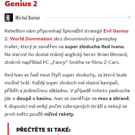
Genius 2
Živě
Michal Burian
Rebellion nám připomínají špionážní strategii
Evil Genius
2: World Domination
skrz dvouminutový gameplay
trailer, který je zaměřen na
super zloducha Red Ivana
.
Na starost ho dostal známý anglický herec Brian Blessed,
ztvárnil například PC „Fancy“ Smitha ve filmu Z-Cars.
Red Ivan se řadí mezi čtyři super zloduchy, za které bude
možné hrát. Každý super zloduch má vlastní kampaň,
příběh a jedinečnou základnu. V případě tohoto padoucha
jde o
doupě v kasinu
. Ivan se zaměřuje na
moc a zbraně
.
K dispozici má velký počet ozbrojených stráží a nebojí se
proti světu použít
ničivé rakety
.
PŘEČTĚTE SI TAKÉ: