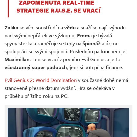
ZAPOMENUTÁ REAL-TIME
STRATEGIE R.U.S.E. SE VRACÍ
Zalika
se více soustředí na
vědu
a snaží se najít výhodu
nad svými nepřáteli ve výzkumu.
Emm
a je bývalá
spymasterka a zaměřuje se tedy na
špionáž
a úzkou
spolupráci se svými spojenci. Posledním padouchem je
Maximillan
. Ten se vrací z prvního Evil Genius a je to
všestranný super padouch
, jenž si potrpí na finance.
Evil Genius 2: World Domination
v současné době nemá
stanovené přesné datum vydání. Hra se očekává v
průběhu příštího roku na PC.