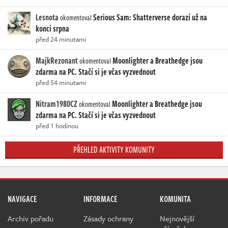
Lesnota
Serious Sam: Shatterverse dorazí už na
okomentoval
konci srpna
před 24 minutami
MajkRezonant
Moonlighter a Breathedge jsou
okomentoval
zdarma na PC. Stačí si je včas vyzvednout
před 54 minutami
Nitram1980CZ
Moonlighter a Breathedge jsou
okomentoval
zdarma na PC. Stačí si je včas vyzvednout
před 1 hodinou
PŘEHLED AKTIVITY KOMUNITY
NAVIGACE
INFORMACE
KOMUNITA
Archiv pořadu
Zásady ochrany
Nejnovější