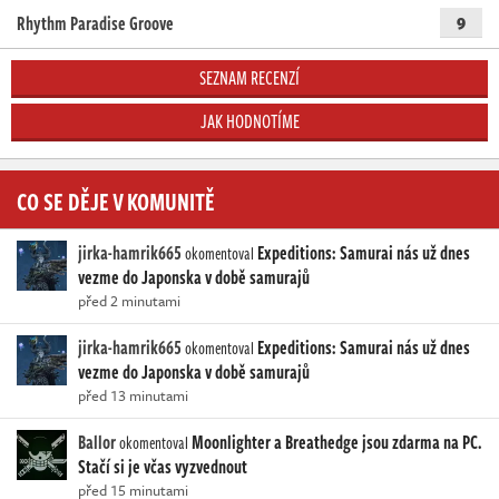
Rhythm Paradise Groove
9
SEZNAM RECENZÍ
JAK HODNOTÍME
CO SE DĚJE V KOMUNITĚ
jirka-hamrik665
Expeditions: Samurai nás už dnes
okomentoval
vezme do Japonska v době samurajů
před 2 minutami
jirka-hamrik665
Expeditions: Samurai nás už dnes
okomentoval
vezme do Japonska v době samurajů
před 13 minutami
Ballor
Moonlighter a Breathedge jsou zdarma na PC.
okomentoval
Stačí si je včas vyzvednout
před 15 minutami