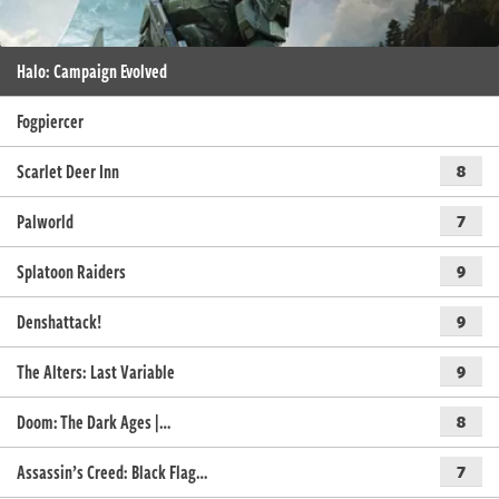
Halo: Campaign Evolved
Fogpiercer
Scarlet Deer Inn
8
Palworld
7
Splatoon Raiders
9
Denshattack!
9
The Alters: Last Variable
9
Doom: The Dark Ages |…
8
Assassin’s Creed: Black Flag…
7