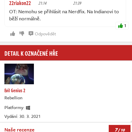
22riakon22
21:14
21:39
OT: Nemohu se přihlásit na Nerdfix. Na Indianovi to
běží normálně.
1
Odpovědět
DETAIL K OZNAČENÉ HŘE
Evil Genius 2
Rebellion
Platformy:
Vydání: 30. 3. 2021
7
Naše recenze
/ 10