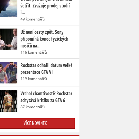
šetřit. Zvažuje prodej studií
i…
49 komentářů
Už není cesty zpět. Sony
připomíná konec fyzických
nosičů na…
116 komentářů
Rockstar odhalil datum velké
prezentace GTA VI
119 komentářů
Vrchol chamtivosti? Rockstar
schytává kritiku za GTA 6
87 komentářů
VÍCE NOVINEK