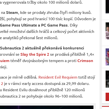
a vygenerovala tržby okolo 100 milionů dolarů.
á na
Steam
, kde se prodaly zhruba čtyři miliony kusů.
ší, pohybují se pod hranicí 100 tisíc kopií. Důvodem je
 Game Pass Ultimate a PC Game Pass
. Díky
velké množství dalších hráčů a celkový počet aktivních
 analytiků překonal šest milionů.
Subnautica 2 aktuálně překonává konkurenci
 srovnání se
Slay the Spire 2
se prodává přibližně 1,4×
quiem
téměř dvojnásobným tempem a proti
Crimson
leji.
tuace je mírně odlišná.
Resident Evil Requiem
totiž stojí
 2
je v rámci early access dostupná za 29,99 dolaru.
 Resident Evilu dosáhnout přibližně 120 milionů
Subnautica 2 se pohybuje okolo 96–100 milionů.