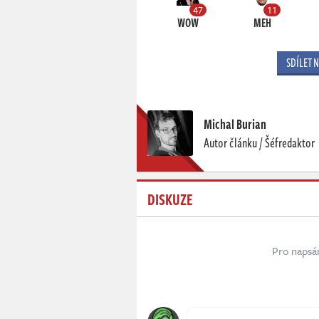
47
11
WOW
MEH
SDÍLET 
Michal Burian
Autor článku / Šéfredaktor
DISKUZE
Pro napsá