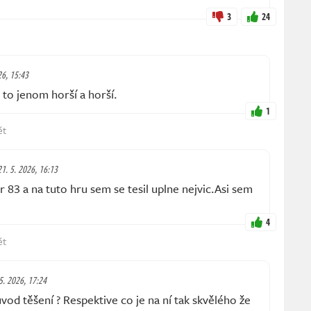
3
24
26, 15:43
o jenom horší a horší.
1
ět
21. 5. 2026, 16:13
83 a na tuto hru sem se tesil uplne nejvic.Asi sem
4
ět
 5. 2026, 17:24
d těšení ? Respektive co je na ní tak skvělého že