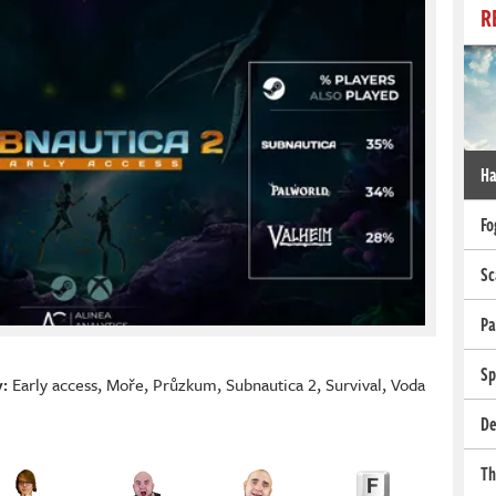
R
Ha
Fo
Sc
Pa
Sp
:
Early access
,
Moře
,
Průzkum
,
Subnautica 2
,
Survival
,
Voda
De
Th