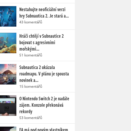
Nestahujte neoficiální verzi
hry Subnautica 2. Je stará a…
43 komentářů
Hráči chtějí v Subnautice 2
bojovat s agresivními
mořskými…
51 komentářů
Subnautica 2 ukázala
roadmapu. V plánu je spousta
novinek a…
15 komentářů
O Nintendo Switch 2 je nadále
zájem. Konzole překonává
rekordy
53 komentářů
EA má pod novým vlastníkem