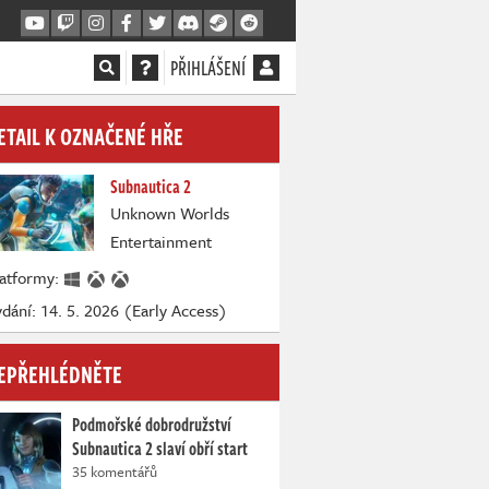
PŘIHLÁŠENÍ
ETAIL K OZNAČENÉ HŘE
Subnautica 2
Unknown Worlds
Entertainment
latformy:
dání: 14. 5. 2026 (Early Access)
EPŘEHLÉDNĚTE
Podmořské dobrodružství
Subnautica 2 slaví obří start
35 komentářů