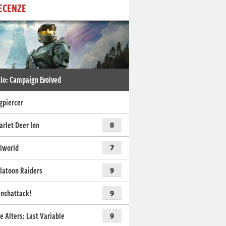
ECENZE
lo: Campaign Evolved
gpiercer
arlet Deer Inn
8
lworld
7
latoon Raiders
9
nshattack!
9
e Alters: Last Variable
9