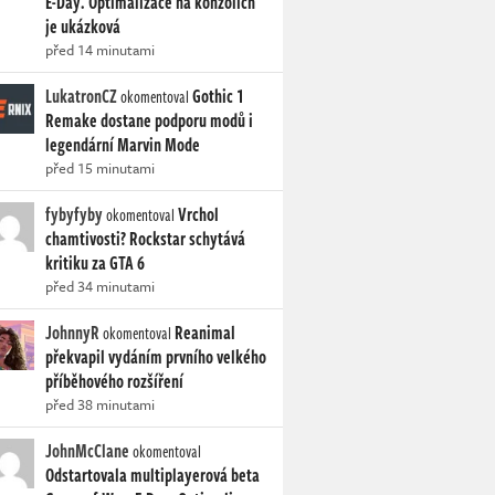
E-Day. Optimalizace na konzolích
je ukázková
před 14 minutami
LukatronCZ
Gothic 1
okomentoval
Remake dostane podporu modů i
legendární Marvin Mode
před 15 minutami
fybyfyby
Vrchol
okomentoval
chamtivosti? Rockstar schytává
kritiku za GTA 6
před 34 minutami
JohnnyR
Reanimal
okomentoval
překvapil vydáním prvního velkého
příběhového rozšíření
před 38 minutami
JohnMcClane
okomentoval
Odstartovala multiplayerová beta