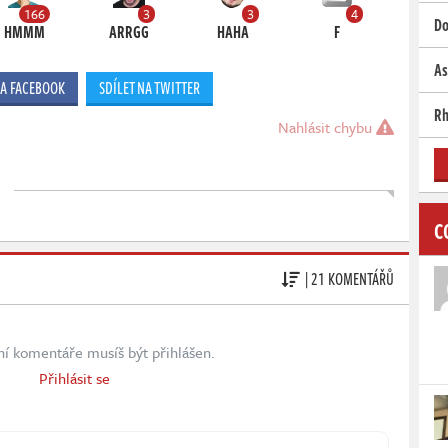
166
3
3
4
Do
HMMM
ARRGG
HAHA
F
As
NA FACEBOOK
SDÍLET NA TWITTER
Rh
Nahlásit chybu
C
| 21 KOMENTÁŘŮ
ní komentáře musíš být přihlášen.
Přihlásit se