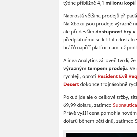
týdne přibližně
4,1 milionu kopií
Naprostá většina prodejů připad
Na Xboxu jsou prodeje výrazně niž
ale především
dostupnost hry v
předplatnému se k titulu dostalo 
hráčů napříč platformami už podle
Alinea Analytics zároveň tvrdí, že
výrazným tempem prodejů
. Ve
rychleji, oproti
Resident Evil Re
Desert
dokonce trojnásobně rych
Pokud jde ale o celkové tržby, si
69,99 dolaru, zatímco
Subnautica
Právě vyšší cena pomohla novému
dolarů během pěti dnů, zatímco 