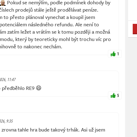
Pokud se nemýlím, podle podmínek dohody by
číslech prodejů stále ještě prodělávat peníze.
m to přesto plánoval vynechat a koupil jsem
potenciálem následného refundu. Ale není to
hám zatím ležet a vrátím se k tomu později a možná
 modu, který by teoreticky mohl být trochu víc pro
 knihovně to nakonec nechám.
1
2026, 11:47
to předběhlo RE9 😄
5
026, 9:35
e zrovna tahle hra bude takový trhák. Asi už jsem