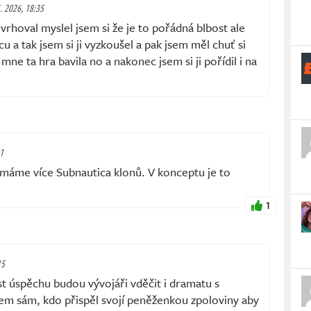
5. 2026, 18:35
rhoval myslel jsem si že je to pořádná blbost ale
u a tak jsem si ji vyzkoušel a pak jsem měl chuť si
ne ta hra bavila no a nakonec jsem si ji pořídil i na
01
máme více Subnautica klonů. V konceptu je to
1
15
st úspěchu budou vývojáři vděčit i dramatu s
em sám, kdo přispěl svojí peněženkou zpoloviny aby