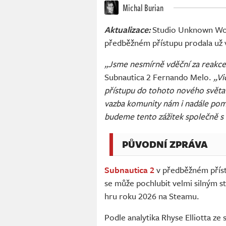
Michal Burian
Aktualizace:
Studio Unknown Worl
předběžném přístupu prodala už v
„Jsme nesmírně vděční za reakce 
Subnautica 2 Fernando Melo.
„Vi
přístupu do tohoto nového svět
vazba komunity nám i nadále pom
budeme tento zážitek společně s n
PŮVODNÍ ZPRÁVA
Subnautica 2
v předběžném příst
se může pochlubit velmi silným s
hru roku 2026 na Steamu.
Podle analytika Rhyse Elliotta ze