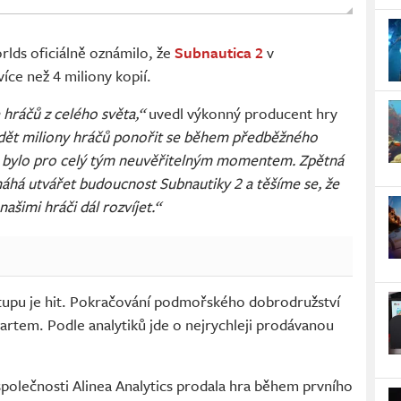
ds oficiálně oznámilo, že
Subnautica 2
v
íce než 4 miliony kopií.
hráčů z celého světa,“
uvedl výkonný producent hry
dět miliony hráčů ponořit se během předběžného
a bylo pro celý tým neuvěřitelným momentem. Zpětná
áhá utvářet budoucnost Subnautiky 2 a těšíme se, že
ašimi hráči dál rozvíjet.“
upu je hit. Pokračování podmořského dobrodružství
tartem. Podle analytiků jde o nejrychleji prodávanou
 společnosti Alinea Analytics prodala hra během prvního