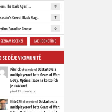
om: The Dark Ages |…
8
sassin’s Creed: Black Flag…
7
ythm Paradise Groove
9
SEZNAM RECENZÍ
JAK HODNOTÍME
O SE DĚJE V KOMUNITĚ
Pilwick
Odstartovala
okomentoval
multiplayerová beta Gears of War:
E-Day. Optimalizace na konzolích
je ukázková
před 11 minutami
EliteCZE
Odstartovala
okomentoval
multiplayerová beta Gears of War: