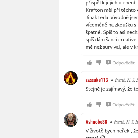
přispěl k jejich utrpení.
Krafton měl při těchto 
Jinak teda původně jse
víceméně na zkoušku s 
špatné. Spíš to asi nec
spíš dám šanci creative
mě než survival, ale v
Odpovědět
sassuke113
čtvrtek, 21. 5. 
Stejně je zajímavý, že 
Odpovědět
Ashnobe88
čtvrtek, 21. 5. 2
V životě bych neřekl, ž
starej 😂