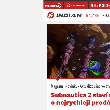
REALMERCH.STO
MAGAZÍN
RECE
Magazín
·
Novinky
· Aktualizováno
ve čt
Subnautica 2 slaví
o nejrychleji prod