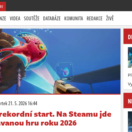
RE
NZE
VIDEA
SOUTĚŽE
DATABÁZE
KOMUNITA
REDAKCE
ŽIVĚ
D
P
Vy
N
vrtek
21. 5. 2026 16:44
 rekordní start. Na Steamu jde
ávanou hru roku 2026