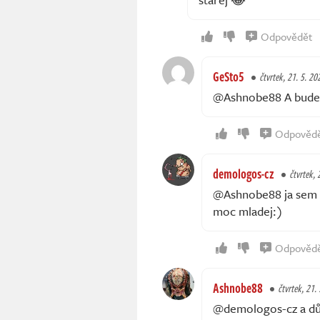
Odpovědět
GeSto5
čtvrtek, 21. 5. 20
@Ashnobe88 A bude t
Odpověd
demologos-cz
čtvrtek, 
@Ashnobe88 ja sem r 
moc mladej:)
Odpověd
Ashnobe88
čtvrtek, 21.
@demologos-cz a důvo