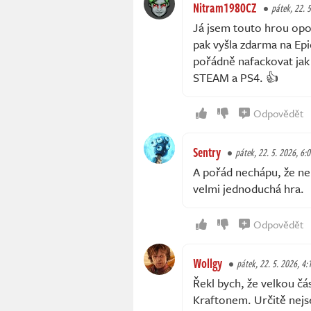
Nitram1980CZ
pátek, 22. 
Já jsem touto hrou opov
pak vyšla zdarma na Epic
pořádně nafackovat jak m
STEAM a PS4. 👍
Odpovědět
Sentry
pátek, 22. 5. 2026, 6:
A pořád nechápu, že ne
velmi jednoduchá hra.
Odpovědět
Wollgy
pátek, 22. 5. 2026, 4:
Řekl bych, že velkou čá
Kraftonem. Určitě nejs