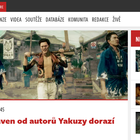
RE
NZE
VIDEA
SOUTĚŽE
DATABÁZE
KOMUNITA
REDAKCE
ŽIVĚ
N
:45
ven od autorů Yakuzy dorazí