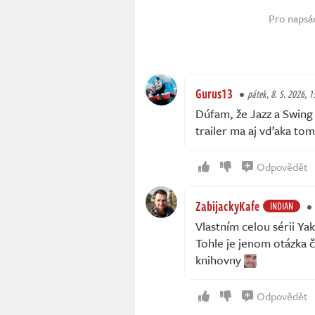
Pro napsá
Gurus13
pátek, 8. 5. 2026, 1
Dúfam, že Jazz a Swing
trailer ma aj vďaka tom
Odpovědět
ZabijackyKafe
INDIAN
Vlastním celou sérii Y
Tohle je jenom otázka 
knihovny
Odpovědět