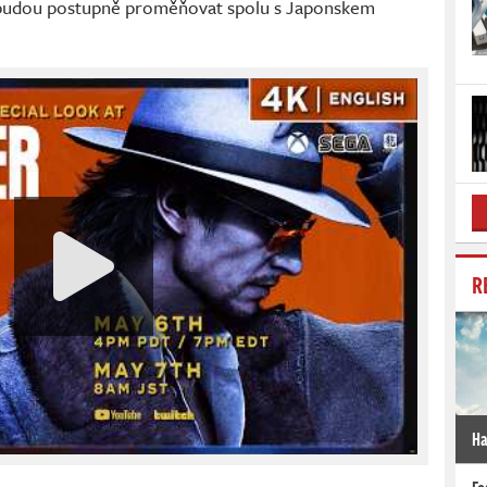
se budou postupně proměňovat spolu s Japonskem
R
Ha