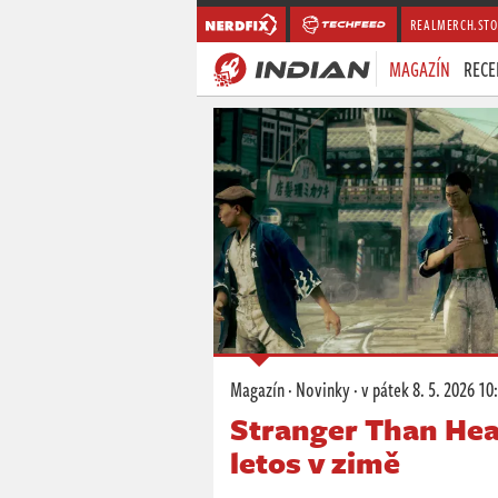
REALMERCH.STO
MAGAZÍN
RECE
Magazín
·
Novinky
·
v pátek
8. 5. 2026 10
Stranger Than Hea
letos v zimě