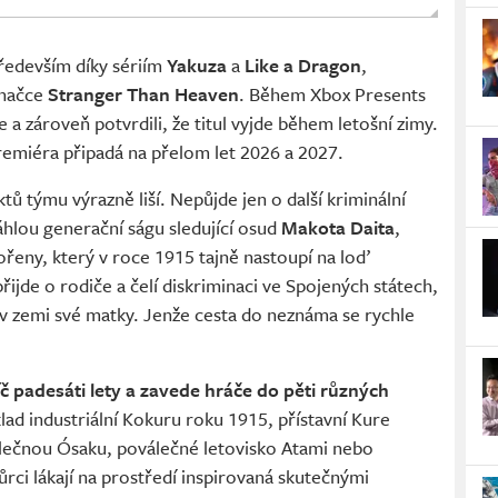
ředevším díky sériím
Yakuza
a
Like a Dragon
,
značce
Stranger Than Heaven
. Během Xbox Presents
ře a zároveň potvrdili, že titul vyjde během letošní zimy.
remiéra připadá na přelom let 2026 a 2027.
ů týmu výrazně liší. Nepůjde jen o další kriminální
áhlou generační ságu sledující osud
Makota Daita
,
řeny, který v roce 1915 tajně nastoupí na loď
řijde o rodiče a čelí diskriminaci ve Spojených státech,
v zemi své matky. Jenže cesta do neznáma se rychle
č padesáti lety a zavede hráče do pěti různých
lad industriální Kokuru roku 1915, přístavní Kure
álečnou Ósaku, poválečné letovisko Atami nebo
ůrci lákají na prostředí inspirovaná skutečnými