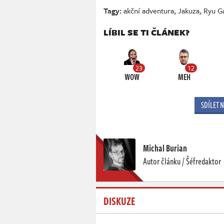
Tagy:
akční adventura
,
Jakuza
,
Ryu G
LÍBIL SE TI ČLÁNEK?
23
12
WOW
MEH
SDÍLET 
Michal Burian
Autor článku / Šéfredaktor
DISKUZE