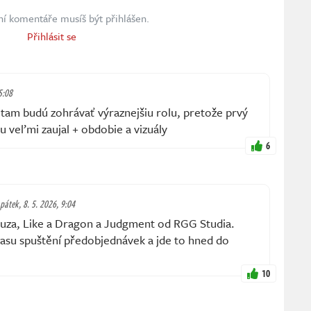
ní komentáře musíš být přihlášen.
Přihlásit se
5:08
 tam budú zohrávať výraznejšiu rolu, pretože prvý
u veľmi zaujal + obdobie a vizuály
6
pátek, 8. 5. 2026, 9:04
akuza, Like a Dragon a Judgment od RGG Studia.
času spuštění předobjednávek a jde to hned do
10