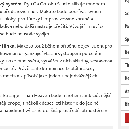
Fo
vý systém
. Ryu Ga Gotoku Studio slibuje mnohem
ež u předchozích her. Makoto bude používat levou i
Sc
t bloky, protiútoky i improvizované zbraně a
ladiva nebo další nástroje přežití. Vývojáři mluví o
Pa
e bude neustále vyvíjet.
Sp
 linka.
Makoto totiž během příběhu objeví talent pro
De
showman organizující vlastní vystoupení po celém
y z okolního světa, vytvářet z nich skladby, sestavovat
Th
oncertů. Právě tahle kombinace brutální akce,
 mechanik působí jako jeden z nejodvážnějších
Do
As
 že Stranger Than Heaven bude mnohem ambicióznější
tějí propojit několik desetiletí historie do jediné
Rh
 a nabídnout výrazně odlišná prostředí i atmosféru v