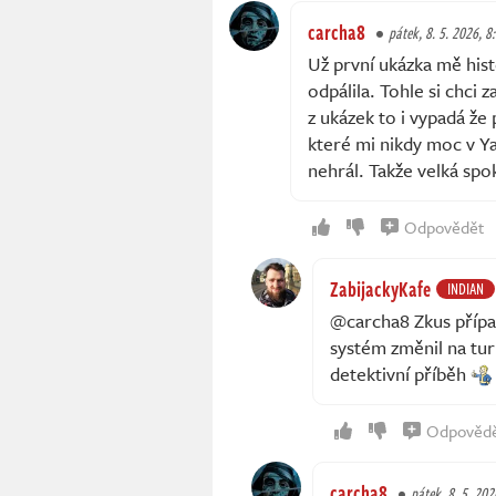
carcha8
pátek, 8. 5. 2026, 8
Už první ukázka mě hist
odpálila. Tohle si chci
z ukázek to i vypadá že
které mi nikdy moc v Ya
nehrál. Takže velká sp
Odpovědět
ZabijackyKafe
INDIAN
@carcha8 Zkus přípa
systém změnil na tur
detektivní příběh
Odpověd
carcha8
pátek, 8. 5. 202