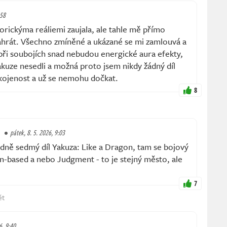
:58
orickýma reáliemi zaujala, ale tahle mě přímo
 zahrát. Všechno zmíněné a ukázané se mi zamlouvá a
 při soubojích snad nebudou energické aura efekty,
kuze nesedli a možná proto jsem nikdy žádný díl
okojenost a už se nemohu dočkat.
8
pátek, 8. 5. 2026, 9:03
dně sedmý díl Yakuza: Like a Dragon, tam se bojový
n-based a nebo Judgment - to je stejný město, ale
7
ět
6, 9:40