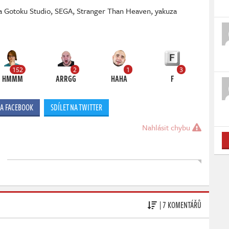
a Gotoku Studio
,
SEGA
,
Stranger Than Heaven
,
yakuza
152
2
1
3
HMMM
ARRGG
HAHA
F
NA FACEBOOK
SDÍLET NA TWITTER
Nahlásit chybu
| 7 KOMENTÁŘŮ