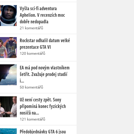
Vyšla sci-fi adventura
Aphelion. V recenzích moc
dobře nedopadla
21 komentářů
Rockstar odhalil datum velké
prezentace GTA VI
120 komentářů
EA má pod novým vlastníkem
šetřit. Zvažuje prodej studií
i…
50 komentářů
Už není cesty zpět. Sony
připomíná konec fyzických
nosičů na…
121 komentářů
Předobjednávky GTA 6 jsou