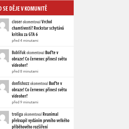
O SE DĚJE V KOMUNITĚ
closer
Vrchol
okomentoval
chamtivosti? Rockstar schytává
kritiku za GTA 6
před 4 minutami
Bublifuk
Buďte v
okomentoval
obraze! Co červenec přinesl světu
videoher?
před 8 minutami
donfishozz
Buďte v
okomentoval
obraze! Co červenec přinesl světu
videoher?
před 9 minutami
troliga
Reanimal
okomentoval
překvapil vydáním prvního velkého
příběhového rozšíření