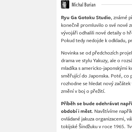
Michal Burian
Ryu Ga Gotoku Studio
, známé p
konečně promluvilo o své nové 
vývojáři odhalili nové detaily o h
Pokud tedy nedojde k odkladu, p
Novinka se od předchozích projekt
drama ve stylu Yakuzy, ale o rozs
mladíka s americko-japonskými ko
směřující do Japonska. Poté, co p
rozhodne se hledat nový začátek 
změní v boj o přežití.
Příběh se bude odehrávat napří
období i měst
. Navštívíme napřík
ovládané jakuza organizacemi, v
tokijské Šindžuku v roce 1965. Tv