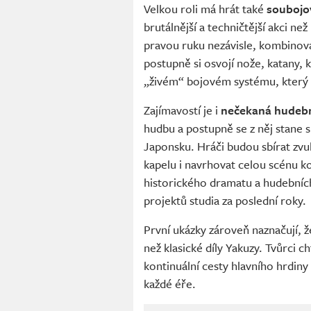
Velkou roli má hrát také
soubojo
brutálnější a techničtější akci n
pravou ruku nezávisle, kombinova
postupně si osvojí nože, katany, k
„živém“ bojovém systému, který s
Zajímavostí je i
nečekaná hudební
hudbu a postupně se z něj stane 
Japonsku. Hráči budou sbírat zvuk
kapelu i navrhovat celou scénu k
historického dramatu a hudebních
projektů studia za poslední roky.
První ukázky zároveň naznačují,
než klasické díly Yakuzy. Tvůrci ch
kontinuální cesty hlavního hrdiny
každé éře.