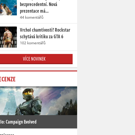
bezprecedentní. Nová
prezentace má…
44 komentářů
Vrchol chamtivosti? Rockstar
schytává kritiku za GTA 6
102 komentářů
VÍCE NOVINEK
ECENZE
lo: Campaign Evolved