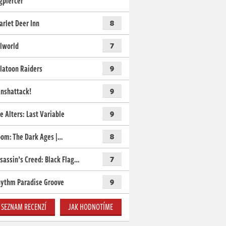
gpiercer
arlet Deer Inn
8
lworld
7
latoon Raiders
9
nshattack!
9
e Alters: Last Variable
9
om: The Dark Ages |…
8
sassin’s Creed: Black Flag…
7
ythm Paradise Groove
9
SEZNAM RECENZÍ
JAK HODNOTÍME