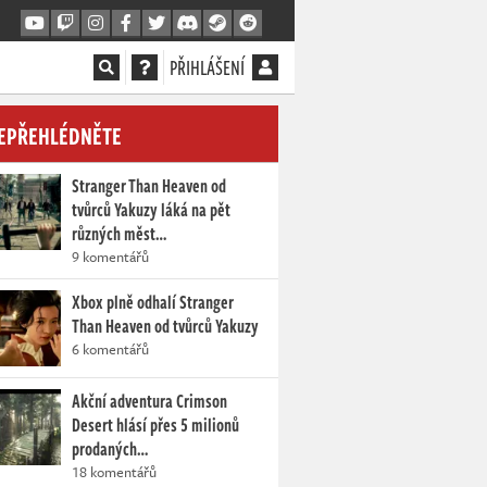
PŘIHLÁŠENÍ
EPŘEHLÉDNĚTE
Stranger Than Heaven od
tvůrců Yakuzy láká na pět
různých měst…
9 komentářů
Xbox plně odhalí Stranger
Than Heaven od tvůrců Yakuzy
6 komentářů
Akční adventura Crimson
Desert hlásí přes 5 milionů
prodaných…
18 komentářů