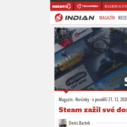
REALMERCH.STO
MAGAZÍN
RECE
Magazín
·
Novinky
·
v pondělí
21. 12. 202
Steam zažil své do
Denis Bartek