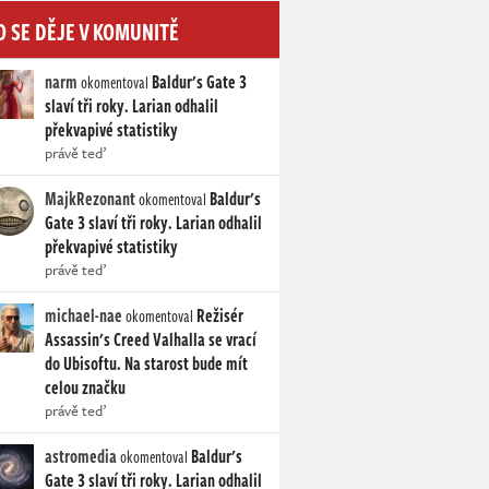
O SE DĚJE V KOMUNITĚ
narm
Baldur's Gate 3
okomentoval
slaví tři roky. Larian odhalil
překvapivé statistiky
právě teď
MajkRezonant
Baldur's
okomentoval
Gate 3 slaví tři roky. Larian odhalil
překvapivé statistiky
právě teď
michael-nae
Režisér
okomentoval
Assassin's Creed Valhalla se vrací
do Ubisoftu. Na starost bude mít
celou značku
právě teď
astromedia
Baldur's
okomentoval
Gate 3 slaví tři roky. Larian odhalil