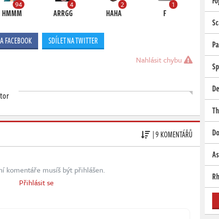
Fo
94
4
2
1
HMMM
ARRGG
HAHA
F
Sc
NA FACEBOOK
SDÍLET NA TWITTER
Pa
Nahlásit chybu
Sp
De
tor
Th
Do
| 9 KOMENTÁŘŮ
As
ní komentáře musíš být přihlášen.
Rh
Přihlásit se