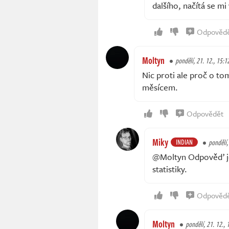
dalšího, načítá se m
Odpověd
Moltyn
pondělí, 21. 12., 15:1
Nic proti ale proč o to
měsícem.
Odpovědět
Miky
INDIAN
pondělí,
@Moltyn Odpověď je 
statistiky.
Odpověd
Moltyn
pondělí, 21. 12., 