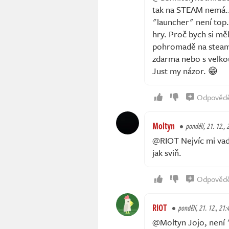
tak na STEAM nemá...
"launcher" není top.
hry. Proč bych si mě
pohromadě na steamu
zdarma nebo s velko
Just my názor. 😁
Odpověd
Moltyn
pondělí, 21. 12., 
@RIOT Nejvíc mi vad
jak sviň.
Odpověd
RIOT
pondělí, 21. 12., 21:
@Moltyn Jojo, není 