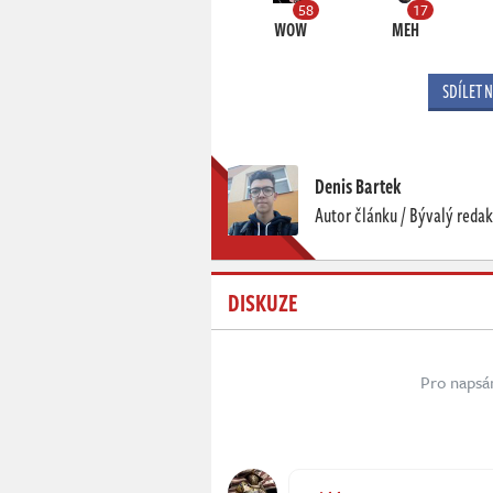
58
17
WOW
MEH
SDÍLET 
Denis Bartek
Autor článku / Bývalý redak
DISKUZE
Pro napsá