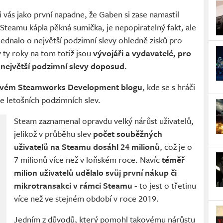
i vás jako první napadne, že Gaben si zase namastil
 Steamu kápla pěkná sumička, je nepopiratelný fakt, ale
jednalo o největší podzimní slevy ohledně zisků pro
 ty roky na tom totiž jsou
vývojáři a vydavatelé, pro
y největší podzimní slevy doposud.
a svém Steamworks Development blogu
, kde se s hráči
 se letošních podzimních slev.
Steam zaznamenal opravdu velký nárůst uživatelů,
jelikož v průběhu slev
počet souběžných
uživatelů na Steamu dosáhl 24 milionů
, což je o
7 milionů více než v loňském roce. Navíc
téměř
milion uživatelů udělalo svůj první nákup či
mikrotransakci v rámci Steamu
- to jest o třetinu
více než ve stejném období v roce 2019.
Jedním z důvodů, který pomohl takovému nárůstu