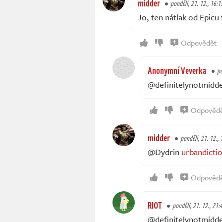
midder
pondělí, 21. 12., 16:1
Jo, ten nátlak od Epicu
Odpovědět
Anonymní Veverka
po
@definitelynotmidde
Odpověd
midder
pondělí, 21. 12., 
@Dydrin
urbandicti
Odpověd
RIOT
pondělí, 21. 12., 21:
@definitelynotmidde