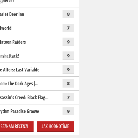
gpiercer
arlet Deer Inn
8
lworld
7
latoon Raiders
9
nshattack!
9
e Alters: Last Variable
9
om: The Dark Ages |…
8
sassin’s Creed: Black Flag…
7
ythm Paradise Groove
9
SEZNAM RECENZÍ
JAK HODNOTÍME