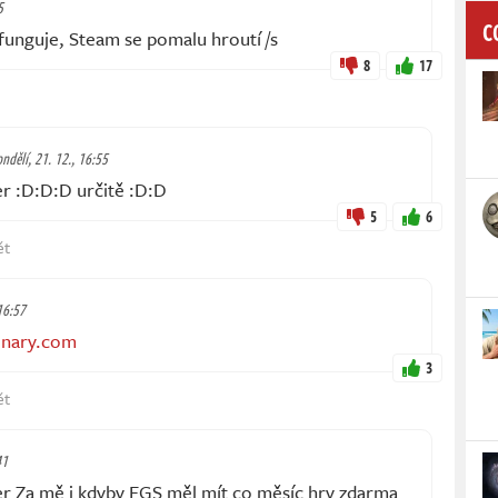
5
C
 funguje, Steam se pomalu hroutí /s
8
17
ndělí, 21. 12., 16:55
r :D:D:D určitě :D:D
5
6
ět
16:57
onary.com
3
ět
41
r Za mě i kdyby EGS měl mít co měsíc hry zdarma