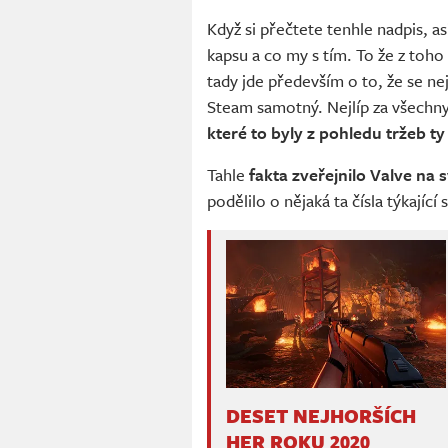
Když si přečtete tenhle nadpis, as
kapsu a co my s tím. To že z toho
tady jde především o to, že se ne
Steam samotný. Nejlíp za všechny
které to byly z pohledu tržeb t
Tahle
fakta zveřejnilo Valve n
podělilo o nějaká ta čísla týkající
DESET NEJHORŠÍCH
HER ROKU 2020