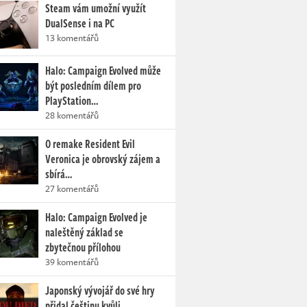
Steam vám umožní využít
DualSense i na PC
13 komentářů
Halo: Campaign Evolved může
být posledním dílem pro
PlayStation…
28 komentářů
O remake Resident Evil
Veronica je obrovský zájem a
sbírá…
27 komentářů
Halo: Campaign Evolved je
naleštěný základ se
zbytečnou přílohou
39 komentářů
Japonský vývojář do své hry
přidal češtinu kvůli