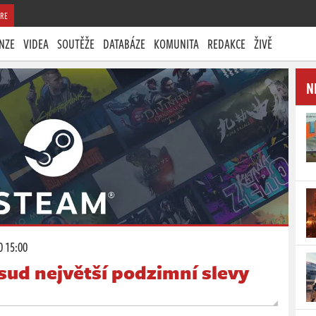
RE
NZE
VIDEA
SOUTĚŽE
DATABÁZE
KOMUNITA
REDAKCE
ŽIVĚ
N
0 15:00
sud největší podzimní slevy