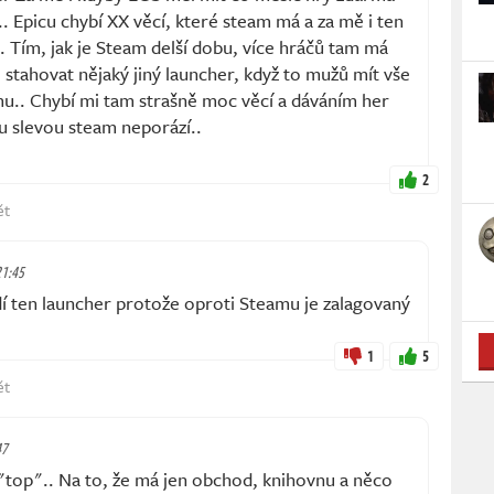
 Epicu chybí XX věcí, které steam má a za mě i ten
. Tím, jak je Steam delší dobu, více hráčů tam má
l stahovat nějaký jiný launcher, když to mužů mít vše
.. Chybí mi tam strašně moc věcí a dáváním her
u slevou steam neporází..
2
ět
21:45
í ten launcher protože oproti Steamu je zalagovaný
1
5
ět
47
"top".. Na to, že má jen obchod, knihovnu a něco