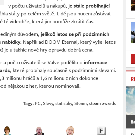
v počtu uživatelů a nákupů,
je stále probíhající
sáhla státy po celém světě. Lidé jsou nuceni zůstávat
 té videohře, která jim pomůže zkrátit čas.
 jediným důvodem,
jelikož letos se při podzimních
é nabídky.
Například DOOM Eternal, který vyšel letos
což je u takhle nové hry opravdu dobrá cena.
r a počtu uživatelů se Valve podělilo o
informace
ards
, které probíhaly současně s podzimními slevami.
R
5,3 milionu hráčů a 1,6 milionu z nich dokonce
pod nějakou z her, kterou nominovali.
Tagy:
PC
,
Slevy
,
statistiky
,
Steam
,
steam awards
Ha