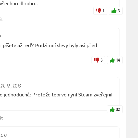
i všechno dlouho..
1
3
ět
2
m píšete až teď? Podzimní slevy byly asi před
3
14
 21. 12., 15:15
jednoduchá: Protože teprve nyní Steam zveřejnil
32
ět
15:17