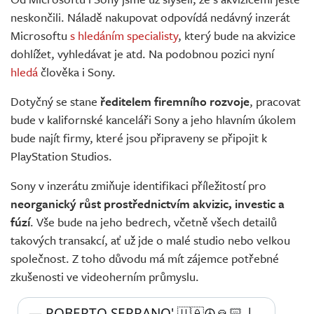
Živě
neskončili. Náladě nakupovat odpovídá nedávný inzerát
Microsoftu
s hledáním specialisty
, který bude na akvizice
dohlížet, vyhledávat je atd. Na podobnou pozici nyní
hledá
člověka i Sony.
Dotyčný se stane
ředitelem firemního rozvoje
, pracovat
bude v kalifornské kanceláři Sony a jeho hlavním úkolem
bude najít firmy, které jsou připraveny se připojit k
PlayStation Studios.
Sony v inzerátu zmiňuje identifikaci příležitostí pro
neorganický růst prostřednictvím akvizic, investic a
fúzí
. Vše bude na jeho bedrech, včetně všech detailů
takových transakcí, ať už jde o malé studio nebo velkou
společnost. Z toho důvodu má mít zájemce potřebné
zkušenosti ve videoherním průmyslu.
— ROBERTO SERRANO' 🇺🇦☮️🙏🏻 | 