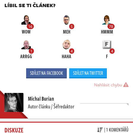
LÍBIL SE TI ČLÁNEK?
16
5
78
WOW
MEH
HMMM
1
4
4
ARRGG
HAHA
F
SDÍLET NA FACEBOOK
SDÍLET NA TWITTER
Nahlásit chybu
Michal Burian
Autor článku / Šéfredaktor
DISKUZE
| 1 KOMENTÁŘŮ