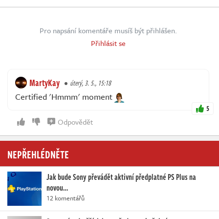
Pro napsání komentáře musíš být přihlášen.
Přihlásit se
MartyKay
úterý, 3. 5., 15:18
Certified 'Hmmm' moment
5
Odpovědět
NEPŘEHLÉDNĚTE
Jak bude Sony převádět aktivní předplatné PS Plus na
novou…
12 komentářů