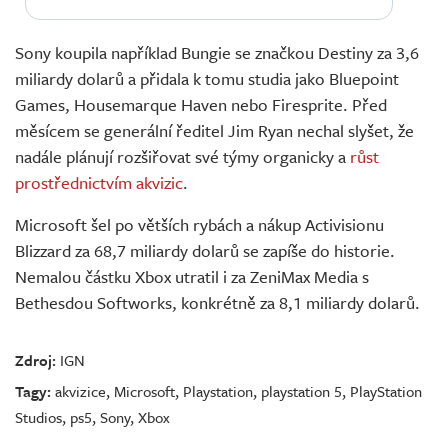
Sony koupila například Bungie se značkou Destiny za 3,6
miliardy dolarů a přidala k tomu studia jako Bluepoint
Games, Housemarque Haven nebo Firesprite. Před
měsícem se generální ředitel Jim Ryan nechal slyšet, že
nadále plánují rozšiřovat své týmy organicky a
růst
prostřednictvím akvizic
.
Microsoft šel po větších rybách a nákup Activisionu
Blizzard za 68,7 miliardy dolarů se zapíše do historie.
Nemalou částku Xbox utratil i za ZeniMax Media s
Bethesdou Softworks, konkrétně za 8,1 miliardy dolarů.
Zdroj:
IGN
Tagy:
akvizice
,
Microsoft
,
Playstation
,
playstation 5
,
PlayStation
Studios
,
ps5
,
Sony
,
Xbox