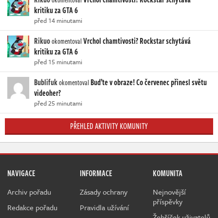
kritiku za GTA 6
před 14 minutami
Rikuo
Vrchol chamtivosti? Rockstar schytává
okomentoval
kritiku za GTA 6
před 15 minutami
Bublifuk
Buďte v obraze! Co červenec přinesl světu
okomentoval
videoher?
před 25 minutami
PŘEHLED AKTIVITY KOMUNITY
NAVIGACE
INFORMACE
KOMUNITA
Archiv pořadu
Zásady ochrany
Nejnovější
příspěvky
Redakce pořadu
Pravidla užívání
Žebříček uživatelů