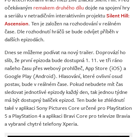
Živě
očekávaným
remakem druhého dílu
dojde na spojení hry
a seriálu v netradičním interaktivním projektu
Silent Hill:
Ascension
. Ten je založen na rozhodování v reálném
čase. Dle rozhodnutí hráčů se bude odvíjet příběh v
dalších epizodách.
Dnes se můžeme podívat na nový trailer. Doprovází ho
slib, že první epizoda bude dostupná 1. 11. ve tři ráno
našeho času přes webový prohlížeč, App Store (iOS) a
Google Play (Android). Hlasování, které ovlivní osud
postav, bude v reálném čase. Pokud nebudete mít čas
sledovat jednotlivé epizody každý den, tak jednou týdne
má být dostupný balíček epizod. Ten bude ke zhlédnutí
také v aplikaci Sony Pictures Core určené pro PlayStation
5 a PlayStation 4 a aplikaci Bravi Core pro televize Bravia
a vybrané chytré telefony Xperia.