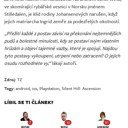
ve skomírající rybářské vesnici v Norsku jménem
Stilledalen, je klid rodiny Johansenových narušen, když
jejich matriarcha Ingrid zemře za podezřelých okolností.
„Přežití každé z postav závisí na překonání nejtemnějších
pudů a bolestné minulosti, kdy se postaví svým vlastním
hrůzám a objeví tajemné vazby, které je spojují. Najdou
tyto postavy vykoupení, utrpení nebo zatracení? O jejich
osudu rozhodnete vy,“
lákají autoři.
Zdroj:
TZ
Tagy:
android
,
ios
,
Playstation
,
Silent Hill: Ascension
LÍBIL SE TI ČLÁNEK?
7
10
91
WOW
MEH
HMMM