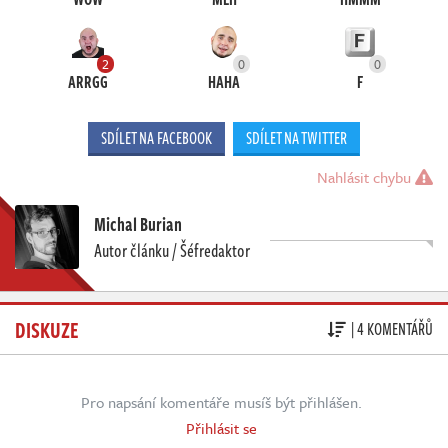
2
0
0
ARRGG
HAHA
F
SDÍLET NA FACEBOOK
SDÍLET NA TWITTER
Nahlásit chybu
Michal Burian
Autor článku / Šéfredaktor
DISKUZE
| 4 KOMENTÁŘŮ
Pro napsání komentáře musíš být přihlášen.
Přihlásit se