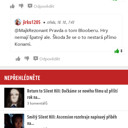
Odpovědět
jirku1205
středa, 18. 10., 7:43
@MajkRezonant Pravda o tom Blooberu. Hry
nemají špatný ale. Škoda že se o to nestará přímo
Konami.
8
Odpovědět
NEPŘEHLÉDNĚTE
Return to Silent Hill: Dočkáme se nového filmu už příští
rok na…
3 komentářů
Smělý Silent Hill: Ascension rozehraje napínavý příběh
na…