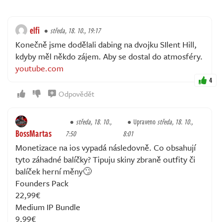
elfi
středa, 18. 10., 19:17
Konečně jsme dodělali dabing na dvojku SIlent Hill,
kdyby měl někdo zájem. Aby se dostal do atmosféry.
youtube.com
4
Odpovědět
středa, 18. 10.,
Upraveno
středa, 18. 10.,
BossMartas
7:50
8:01
Monetizace na ios vypadá následovně. Co obsahují
tyto záhadné balíčky? Tipuju skiny zbraně outfity či
balíček herní měny🙄
Founders Pack
22,99€
Medium IP Bundle
9,99€