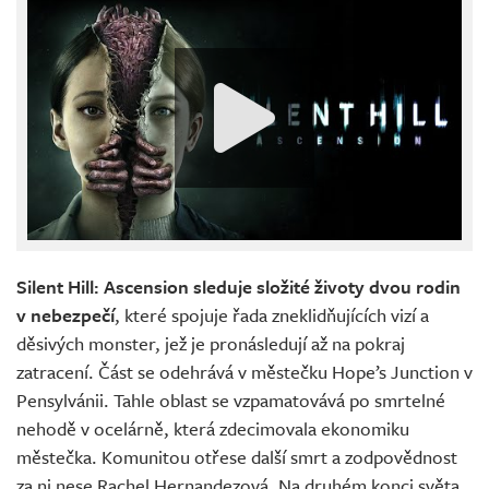
Silent Hill: Ascension sleduje složité životy dvou rodin
v nebezpečí
, které spojuje řada zneklidňujících vizí a
děsivých monster, jež je pronásledují až na pokraj
zatracení. Část se odehrává v městečku Hope’s Junction v
Pensylvánii. Tahle oblast se vzpamatovává po smrtelné
nehodě v ocelárně, která zdecimovala ekonomiku
městečka. Komunitou otřese další smrt a zodpovědnost
za ni nese Rachel Hernandezová. Na druhém konci světa,