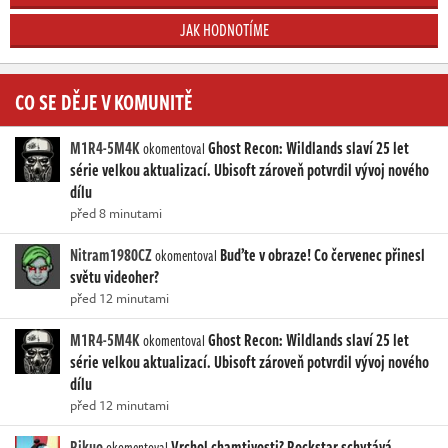
JAK HODNOTÍME
CO SE DĚJE V KOMUNITĚ
M1R4-5M4K
Ghost Recon: Wildlands slaví 25 let
okomentoval
série velkou aktualizací. Ubisoft zároveň potvrdil vývoj nového
dílu
před 8 minutami
Nitram1980CZ
Buďte v obraze! Co červenec přinesl
okomentoval
světu videoher?
před 12 minutami
M1R4-5M4K
Ghost Recon: Wildlands slaví 25 let
okomentoval
série velkou aktualizací. Ubisoft zároveň potvrdil vývoj nového
dílu
před 12 minutami
Rikuo
Vrchol chamtivosti? Rockstar schytává
okomentoval