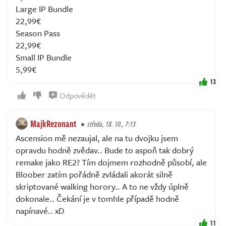
Large IP Bundle
22,99€
Season Pass
22,99€
Small IP Bundle
5,99€
13
Odpovědět
MajkRezonant
středa, 18. 10., 7:13
Ascension mě nezaujal, ale na tu dvojku jsem
opravdu hodně zvědav.. Bude to aspoň tak dobrý
remake jako RE2? Tím dojmem rozhodně působí, ale
Bloober zatím pořádně zvládali akorát silně
skriptované walking horory.. A to ne vždy úplně
dokonale.. Čekání je v tomhle případě hodně
napínavé.. xD
11