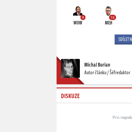
9
15
WOW
MEH
SDÍLET 
Michal Burian
Autor článku / Šéfredaktor
DISKUZE
Pro napsá