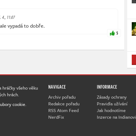
. 4., 11:07
, ale vypadá to dobře.
5
NAVIGACE
INFORMACE
 a hráčky všeho věku
ých hrách.
Archiv pořadu
Zásady ochrany
Redakce pořadu
Pravidla užívání
ubory cookie.
RSS Atom Feed
Jak hodnotíme
NerdFix
Inzerce na Indianovi