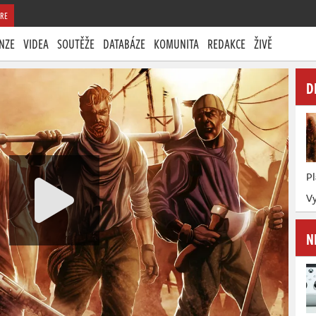
RE
NZE
VIDEA
SOUTĚŽE
DATABÁZE
KOMUNITA
REDAKCE
ŽIVĚ
D
P
Vy
N