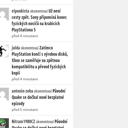
elpunkista
Už není
okomentoval
cesty zpět. Sony připomíná konec
fyzických nosičů na krabicích
PlayStationu 5
před 4 minutami
julda
Zatímco
okomentoval
PlayStation končí s výrobou disků,
Xbox se zaměřuje na zpětnou
kompatibilitu a převod fyzických
kopií
před 4 minutami
antonin-zoha
Původní
okomentoval
Quake se dočkal nové bezplatné
epizody
před 5 minutami
Nitram1980CZ
Původní
okomentoval
Quake se dočkal nové bezplatné