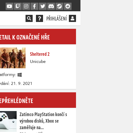
PŘIHLÁŠENÍ
ETAIL K OZNAČENÉ HŘE
Sheltered 2
Unicube
latformy:
dání: 21. 9. 2021
EPŘEHLÉDNĚTE
Zatímco PlayStation končí s
výrobou disků, Xbox se
zaměřuje na…