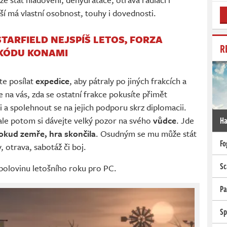
ší má vlastní osobnost, touhy i dovednosti.
STARFIELD NEJSPÍŠ LETOS, FORZA
R
 KÓDU KONAMI
te posílat
expedice
, aby pátraly po jiných frakcích a
e na vás, zda se ostatní frakce pokusíte přimět
 a spolehnout se na jejich podporu skrz diplomacii.
 ale potom si dávejte velký pozor na svého
vůdce
. Jde
Ha
okud zemře, hra skončila
. Osudným se mu může stát
Fo
, otrava, sabotáž či boj.
Sc
 polovinu letošního roku pro PC.
Pa
Sp