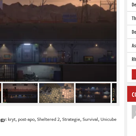
De
Th
Do
As
Rh
C
agy:
kryt
,
post-apo
,
Sheltered 2
,
Strategie
,
Survival
,
Unicube