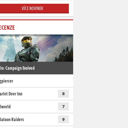
VÍCE NOVINEK
ECENZE
lo: Campaign Evolved
gpiercer
arlet Deer Inn
8
lworld
7
latoon Raiders
9