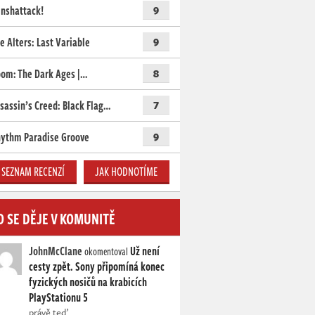
nshattack!
9
e Alters: Last Variable
9
om: The Dark Ages |…
8
sassin’s Creed: Black Flag…
7
ythm Paradise Groove
9
SEZNAM RECENZÍ
JAK HODNOTÍME
O SE DĚJE V KOMUNITĚ
JohnMcClane
Už není
okomentoval
cesty zpět. Sony připomíná konec
fyzických nosičů na krabicích
PlayStationu 5
právě teď