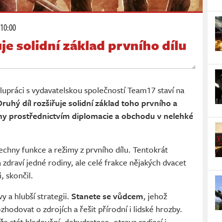
 10:00
je solidní základ prvního dílu
lupráci s vydavatelskou společností Team17 staví na
Druhý díl rozšiřuje solidní základ toho prvního a
hy prostřednictvím diplomacie a obchodu v nelehké
echny funkce a režimy z prvního dílu. Tentokrát
zdraví jedné rodiny, ale celé frakce nějakých dvacet
i, skončil.
 a hlubší strategii.
Stanete se vůdcem
, jehož
hodovat o zdrojích a řešit přírodní i lidské hrozby.
e stát hladovění, dehydratace, otrava radiací i