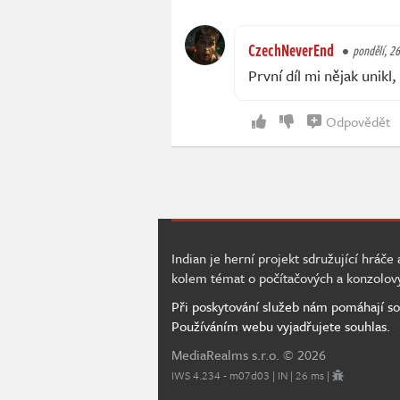
CzechNeverEnd
pondělí, 26
První díl mi nějak unikl
Odpovědět
Indian je herní projekt sdružující hráče
kolem témat o počítačových a konzolov
Při poskytování služeb nám pomáhají so
Používáním webu vyjadřujete souhlas.
MediaRealms s.r.o.
© 2026
IWS 4.234 - m07d03 | IN | 26 ms |