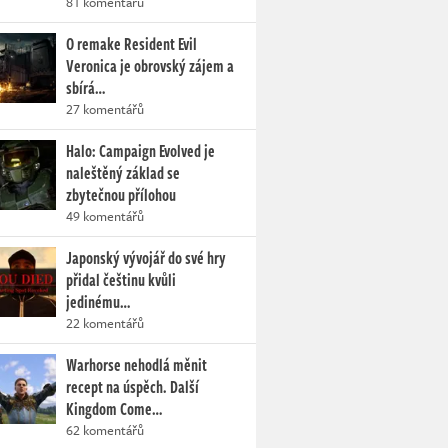
81 komentářů
O remake Resident Evil
Veronica je obrovský zájem a
sbírá…
27 komentářů
Halo: Campaign Evolved je
naleštěný základ se
zbytečnou přílohou
49 komentářů
Japonský vývojář do své hry
přidal češtinu kvůli
jedinému…
22 komentářů
Warhorse nehodlá měnit
recept na úspěch. Další
Kingdom Come…
62 komentářů