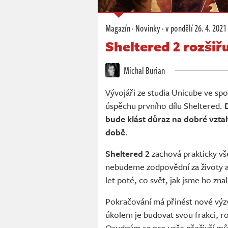
Magazín
·
Novinky
·
v pondělí
26. 4. 2021
Sheltered 2 rozšiřu
Michal Burian
Vývojáři ze studia Unicube ve spo
úspěchu prvního dílu Sheltered.
bude klást důraz na dobré vzta
době
.
Sheltered 2
zachová prakticky vš
nebudeme zodpovědní za životy a 
let poté, co svět, jak jsme ho znal
Pokračování má přinést nové výzvy
úkolem je budovat svou frakci, roz
Osudným se pro vaše přeživší můž