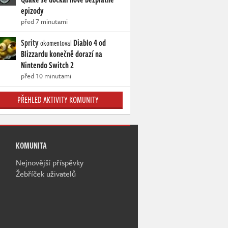
epizody
před 7 minutami
Sprity
Diablo 4 od
okomentoval
Blizzardu konečně dorazí na
Nintendo Switch 2
před 10 minutami
PŘEHLED AKTIVITY KOMUNITY
KOMUNITA
Nejnovější příspěvky
Žebříček uživatelů