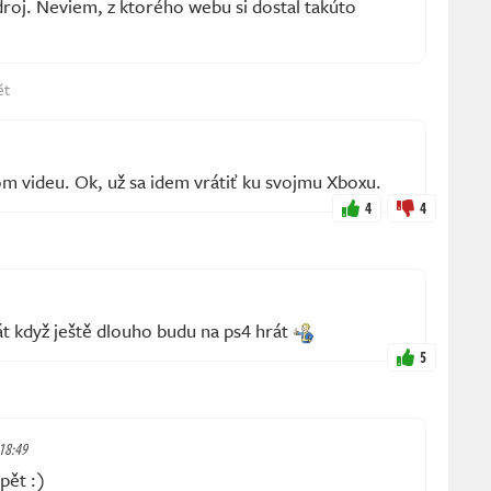
roj. Neviem, z ktorého webu si dostal takúto
ět
om videu. Ok, už sa idem vrátiť ku svojmu Xboxu.
4
4
rát když ještě dlouho budu na ps4 hrát
5
 18:49
pět :)