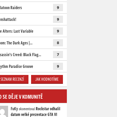
latoon Raiders
9
nshattack!
9
e Alters: Last Variable
9
om: The Dark Ages |…
8
sassin’s Creed: Black Flag…
7
ythm Paradise Groove
9
SEZNAM RECENZÍ
JAK HODNOTÍME
O SE DĚJE V KOMUNITĚ
FuKy
Rockstar odhalil
okomentoval
datum velké prezentace GTA VI