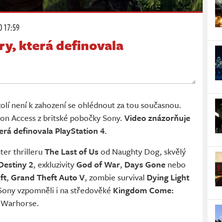
0 17:59
y, která definovala
lí není k zahození se ohlédnout za tou současnou.
ion Access z britské pobočky Sony.
Video znázorňuje
erá definovala PlayStation 4
.
er thrilleru
The Last of Us
od Naughty Dog, skvělý
Destiny 2
, exkluzivity
God of War
,
Days Gone
nebo
ft
,
Grand Theft Auto V
, zombie survival
Dying Light
 Sony vzpomněli i na středověké
Kingdom Come:
 Warhorse.