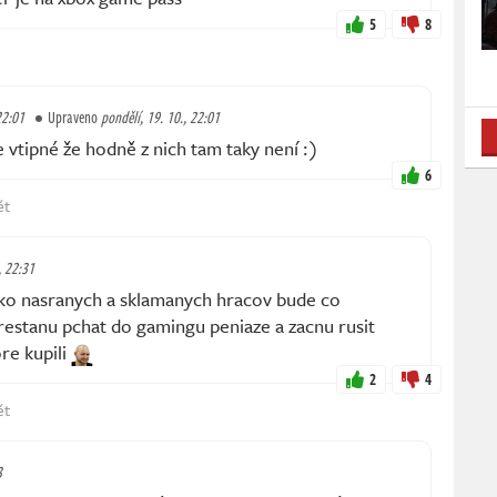
5
8
22:01
Upraveno
pondělí, 19. 10., 22:01
vtipné že hodně z nich tam taky není :)
6
ět
, 22:31
o nasranych a sklamanych hracov bude co
restanu pchat do gamingu peniaze a zacnu rusit
re kupili
2
4
ět
3