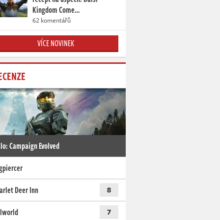
Kingdom Come…
62 komentářů
VÍCE NOVINEK
ECENZE
lo: Campaign Evolved
gpiercer
arlet Deer Inn
8
lworld
7