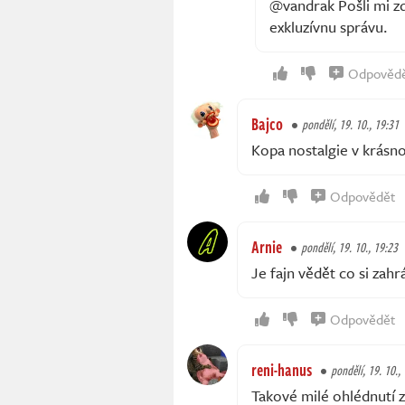
@vandrak Pošli mi zd
exkluzívnu správu.
Odpověd
Bajco
pondělí, 19. 10., 19:31
Kopa nostalgie v krásn
Odpovědět
Arnie
pondělí, 19. 10., 19:23
Je fajn vědět co si zah
Odpovědět
reni-hanus
pondělí, 19. 10.,
Takové milé ohlédnutí z