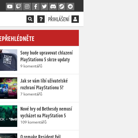
PŘIHLÁŠENÍ
EPŘEHLÉDNĚTE
Sony bude upravovat chlazení
PlayStationu 5 skrze updaty
9 komentářů
Jak se vám líbí uživatelské
rozhraní PlayStationu 5?
7 komentářů
Nové hry od Bethesdy nemusí
vycházet na PlayStation 5
109 komentářů
O remake Resident Evil