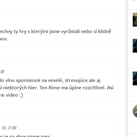
echny ty hry s kterými jsme vyrůstali nebo si klidně
bou.
:38
o vlnu spomienok na veselé, stresujúce ale aj
í niektorých hier. Ten Rime ma úplne rozcitlivel. Asi
ne video :)
. 10., 21:00
her je na xbox game pass