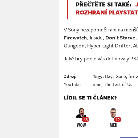
PŘEČTĚTE SI TAKÉ:
ROZHRANÍ PLAYSTAT
V Sony nezapomněli ani na menší t
Firewatch
, Inside,
Don't Starve
,
Gungeon, Hyper Light Drifter, A
Jaké hry podle vás definovaly PS4
Zdroj:
Tagy:
Days Gone
,
fire
YouTube
man
,
The Last of Us
LÍBIL SE TI ČLÁNEK?
68
12
WOW
MEH