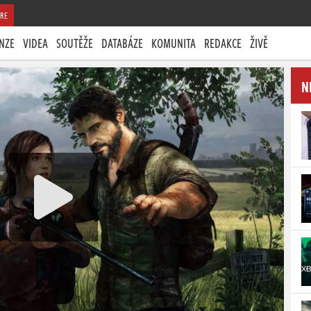
RE
NZE
VIDEA
SOUTĚŽE
DATABÁZE
KOMUNITA
REDAKCE
ŽIVĚ
N