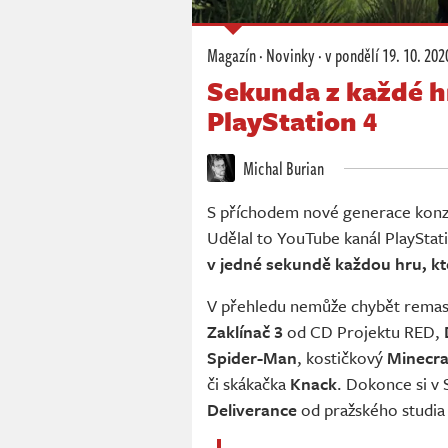
Magazín
·
Novinky
·
v pondělí
19. 10. 202
Sekunda z každé hr
PlayStation 4
Michal Burian
S příchodem nové generace konzo
Udělal to YouTube kanál PlayStat
v jedné sekundě každou hru, kt
V přehledu nemůže chybět remast
Zaklínač 3
od CD Projektu RED,
Spider-Man
, kostičkový
Minecra
či skákačka
Knack
. Dokonce si v
Deliverance
od pražského studia