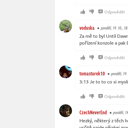
Odpovědět
voduska
pondělí, 19. 10., 18
Za mě to byl Until Daw
pořízení konzole a pa
Odpovědět
tomasturek10
pondělí, 19.
3:13 Je to to co si mys
Odpovědět
CzechNeverEnd
pondělí, 19
Hezký, některý z těch 
určitě najde nějakej ma