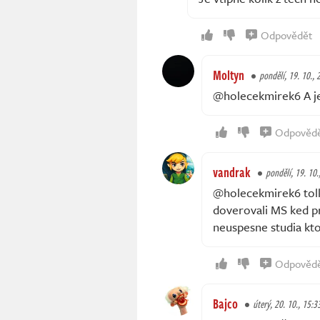
Odpovědět
Moltyn
pondělí, 19. 10., 
@holecekmirek6 A je 
Odpověd
vandrak
pondělí, 19. 10.
@holecekmirek6 tolk
doverovali MS ked p
neuspesne studia kto
Odpověd
Bajco
úterý, 20. 10., 15:3