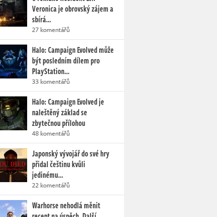
Veronica je obrovský zájem a
sbírá…
27 komentářů
Halo: Campaign Evolved může
být posledním dílem pro
PlayStation…
33 komentářů
Halo: Campaign Evolved je
naleštěný základ se
zbytečnou přílohou
48 komentářů
Japonský vývojář do své hry
přidal češtinu kvůli
jedinému…
22 komentářů
Warhorse nehodlá měnit
recept na úspěch. Další