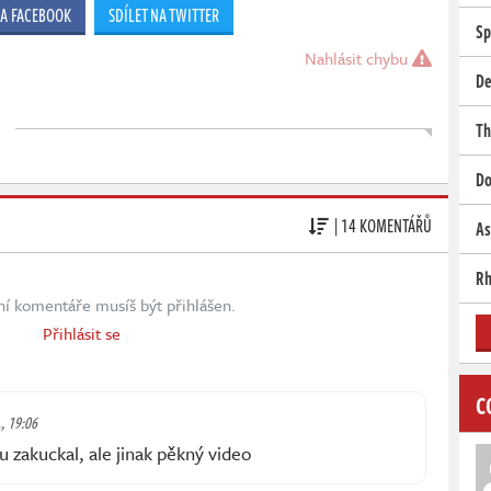
NA FACEBOOK
SDÍLET NA TWITTER
Sp
Nahlásit chybu
De
Th
Do
| 14 KOMENTÁŘŮ
As
Rh
ní komentáře musíš být přihlášen.
Přihlásit se
C
., 19:06
u zakuckal, ale jinak pěkný video