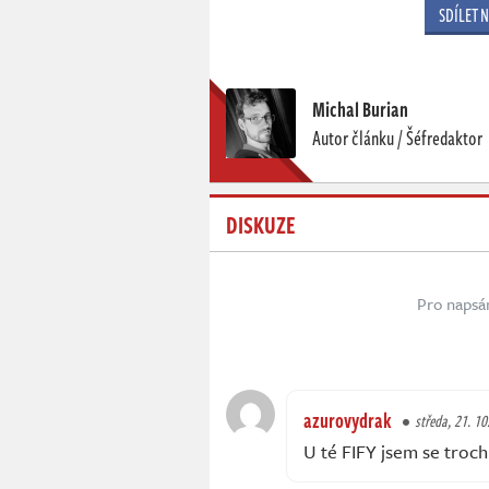
SDÍLET 
Michal Burian
Autor článku / Šéfredaktor
DISKUZE
Pro napsá
azurovydrak
středa, 21. 10
U té FIFY jsem se troch