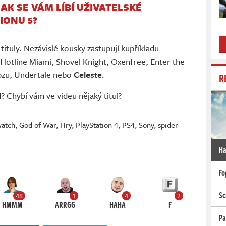
JAK SE VÁM LÍBÍ UŽIVATELSKÉ
IONU 5?
ituly. Nezávislé kousky zastupují kupříkladu
 Hotline Miami, Shovel Knight, Oxenfree, Enter the
bzu, Undertale nebo
Celeste
.
R
? Chybí vám ve videu nějaký titul?
watch
,
God of War
,
Hry
,
PlayStation 4
,
PS4
,
Sony
,
spider-
Ha
Fo
Sc
48
1
4
2
HMMM
ARRGG
HAHA
F
Pa