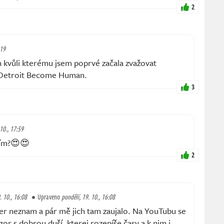
2
:19
n kvůli kterému jsem poprvé začala zvažovat
k Detroit Become Human.
3
 10., 17:59
lím?😍😍
2
. 10., 16:08
Upraveno
pondělí, 19. 10., 16:08
her neznam a pár mě jich tam zaujalo. Na YouTubu se
gor s dobrou duší, kterej rozepíše časy a k nim i