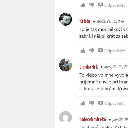
Odpovědět
Krista
středa, 21. 10., 9:16
To je tak moc pěkný! vš
zahráli několikrát za se
Odpovědět
LienkaHrk
úterý, 20. 10., 20
To video vo mne vyvolal
príjemné chvíle pri hran
si ho zase zahrám. Krás
Odpovědět
holecekmirek6
pondělí, 19
Je vtipné kolik z těch 