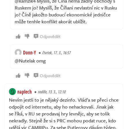
@kamzik4 Myslíš, že Čína nemá žádný obchody s
Ruskem jo? Myslíš, že Číňani nevlastní nic v Rusku
jo? Číně jakožto budoucí ekonomické jedničce
může tenhle konflikt akorát ublížit.
Odpovědět
Donn-Y
čtvrtek, 17. 3., 16:57
@Nutelak omg
Odpovědět
naplech
neděle, 13. 3., 12:10
Nevím jestli to je nějaký dezinfo. Vláďa se přeci chce
odpojit od internetu, aby ho nehackovali. Jinak jak
se říká, v RU se prodavaj hry levnějc, aby se tolik
nekradly. Stejně že si s PRC mohou podat ruce, kdo
udělá vic CAMRIPu. Za sebe Putlerovy dávám týden,