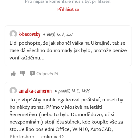
Pro napsání komentáře musíš být přihlášen.
Přihlásit se
k-bacovsky
úterý, 15. 3., 3:57
Lidi pochopte, že jak skončí válka na Ukrajině, tak se
zase dá všechno dohromady jak bylo, protože peníze
voní každému...
Odpovědět
amalka-cameron
pondělí, 14. 3., 14:26
To je vtip? Aby mohli legalizovat pirátství, museli by
ho někdy stíhat. Přímo v Moskvě na letišti
Šeremetěvo (nebo to bylo Domodědovo, už si
nevzpomínám) stojí léta stánek, kde koupíte vše za
sto. Je libo poslední Office, WIN10, AutoCAD,
Photoshop ... cokoliv :D.