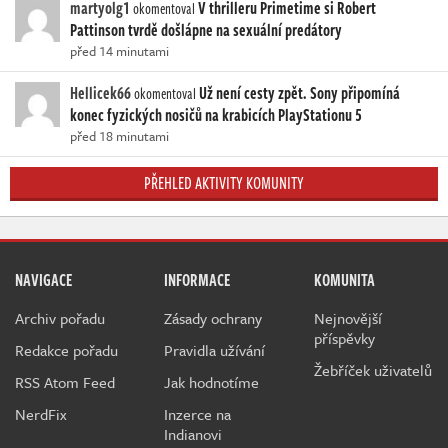
martyolg1
V thrilleru Primetime si Robert
okomentoval
Pattinson tvrdě došlápne na sexuální predátory
před 14 minutami
Hellicek66
Už není cesty zpět. Sony připomíná
okomentoval
konec fyzických nosičů na krabicích PlayStationu 5
před 18 minutami
PŘEHLED AKTIVITY KOMUNITY
NAVIGACE
INFORMACE
KOMUNITA
Archiv pořadu
Zásady ochrany
Nejnovější
příspěvky
Redakce pořadu
Pravidla užívání
Žebříček uživatelů
RSS Atom Feed
Jak hodnotíme
NerdFix
Inzerce na
Indianovi