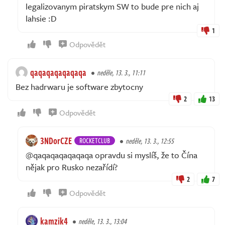
legalizovanym piratskym SW to bude pre nich aj
lahsie :D
1
Odpovědět
qaqaqaqaqaqaqa
neděle, 13. 3., 11:11
Bez hadrwaru je software zbytocny
2
13
Odpovědět
3NDorCZE
ROCKETCLUB
neděle, 13. 3., 12:55
@qaqaqaqaqaqaqa opravdu si myslíš, že to Čína
nějak pro Rusko nezařídí?
2
7
Odpovědět
kamzik4
neděle, 13. 3., 13:04