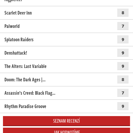
Scarlet Deer Inn
8
Palworld
7
Splatoon Raiders
9
Denshattack!
9
The Alters: Last Variable
9
Doom: The Dark Ages |…
8
Assassin’s Creed: Black Flag…
7
Rhythm Paradise Groove
9
SEZNAM RECENZÍ
JAK HODNOTÍME