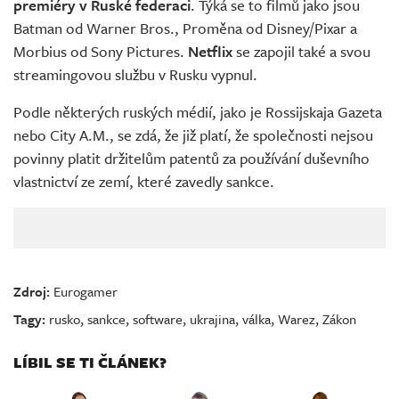
premiéry v Ruské federaci
. Týká se to filmů jako jsou
Batman od Warner Bros., Proměna od Disney/Pixar a
Morbius od Sony Pictures.
Netflix
se zapojil také a svou
streamingovou službu v Rusku vypnul.
Podle některých ruských médií, jako je Rossijskaja Gazeta
nebo City A.M., se zdá, že již platí, že společnosti nejsou
povinny platit držitelům patentů za používání duševního
vlastnictví ze zemí, které zavedly sankce.
Zdroj:
Eurogamer
Tagy:
rusko
,
sankce
,
software
,
ukrajina
,
válka
,
Warez
,
Zákon
LÍBIL SE TI ČLÁNEK?