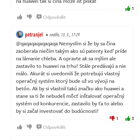
na huawei tak si cina moze ist piskat
1
Odpovědět
petranjel
neděle, 13. 3., 17:29
@qaqaqaqaqaqaqa Nemyslím si že by sa čina
zaoberala niečím takým ako sú patenty keď príde
na lámanie chleba. A opravte ak sa mýlim ale
zastavilo to huawei na trhu? Stále predávajú a nie
málo. Akurát si uvedomili že potrebujú vlastný
operačný systém ktorý bude už vo vývoji na
betón. Ak by si vlastnil takú značku ako huawei a
stane sa ti že nebudeš môcť inštalovať operačný
systém od konkurencie, zastavilo by ťa to alebo
by si začal investovať do budúcnosti?
1
3
Odpovědět