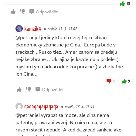
18
Odpovědět
kamzik4
neděle, 13. 3., 13:07
@petranjel jediny kto na celej tejto situacii
ekonomicky zbohatne je Cina.. Europa bude v
srackach , Rusko tiez.. Americanom sa predaju
nejake zbrane .. Ukrajina je kazdemu u prdele (
myslim tym nadnarodne korporacie ) a zbohatne
len Cina...
1
9
Odpovědět
qaqaqaqaqaqaqa
neděle, 13. 3., 15:43
@petranjel vyrabat sa moze, ale cina nema
patenty, prava ani vyvoj. Na nieco ma, ale to
rusom stacit nebude. A ked da zapad sankcie ako