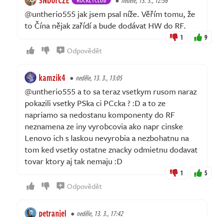
neděle, 13. 3., 12:56
@untherio555 jak jsem psal níže. Věřím tomu, že
to Čína nějak zařídí a bude dodávat HW do RF.
1
9
Odpovědět
kamzik4
neděle, 13. 3., 13:05
@untherio555 a to sa teraz vsetkym rusom naraz
pokazili vsetky PSka ci PCcka ? :D a to ze
napriamo sa nedostanu komponenty do RF
neznamena ze iny vyrobcovia ako napr cinske
Lenovo ich s laskou nevyrobia a nezbohatnu na
tom ked vsetky ostatne znacky odmietnu dodavat
tovar ktory aj tak nemaju :D
1
5
Odpovědět
petranjel
neděle, 13. 3., 17:42