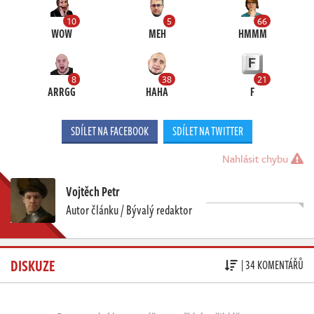
10
5
66
WOW
MEH
HMMM
8
38
21
ARRGG
HAHA
F
SDÍLET NA FACEBOOK
SDÍLET NA TWITTER
Nahlásit chybu
Vojtěch Petr
Autor článku / Bývalý redaktor
DISKUZE
| 34 KOMENTÁŘŮ