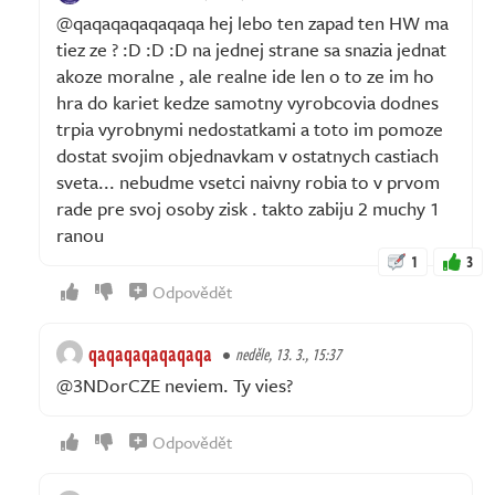
@qaqaqaqaqaqaqa hej lebo ten zapad ten HW ma
tiez ze ? :D :D :D na jednej strane sa snazia jednat
akoze moralne , ale realne ide len o to ze im ho
hra do kariet kedze samotny vyrobcovia dodnes
trpia vyrobnymi nedostatkami a toto im pomoze
dostat svojim objednavkam v ostatnych castiach
sveta... nebudme vsetci naivny robia to v prvom
rade pre svoj osoby zisk . takto zabiju 2 muchy 1
ranou
1
3
Odpovědět
qaqaqaqaqaqaqa
neděle, 13. 3., 15:37
@3NDorCZE neviem. Ty vies?
Odpovědět