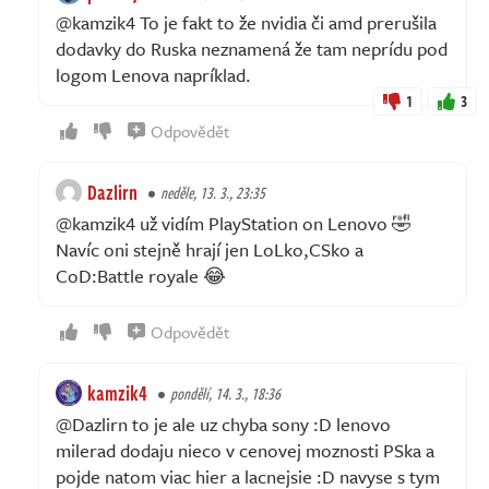
@kamzik4 To je fakt to že nvidia či amd prerušila
dodavky do Ruska neznamená že tam neprídu pod
logom Lenova napríklad.
1
3
Odpovědět
Dazlirn
neděle, 13. 3., 23:35
@kamzik4 už vidím PlayStation on Lenovo 🤣
Navíc oni stejně hrají jen LoLko,CSko a
CoD:Battle royale 😂
Odpovědět
kamzik4
pondělí, 14. 3., 18:36
@Dazlirn to je ale uz chyba sony :D lenovo
milerad dodaju nieco v cenovej moznosti PSka a
pojde natom viac hier a lacnejsie :D navyse s tym