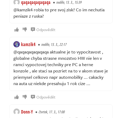
qaqaqaqaqaqaqa
neděle, 13. 3., 15:39
@kamzik4 robia to pre svoj zisk? Co im nechutia
peniaze z ruska?
Odpovědět
kamzik4
neděle, 13. 3., 22:17
@qaqaqaqaqaqaqa aktualne je to vypocitavost ,
globalne chyba strasne mnozstvo HW nie len v
ramci vypoctovej techniky pre PC a herne
konzole , ale staci sa pozriet na to v akom stave je
priemysel celkovo napr automobilky ... cakacky
na auta uz niekde presahuju 1 rok cize ...
Odpovědět
Donn-Y
čtvrtek, 17. 3., 17:00