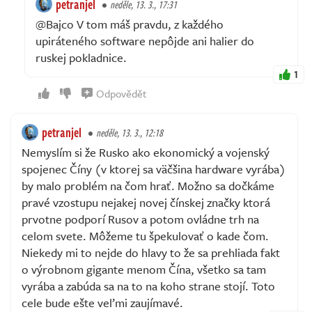
petranjel
neděle, 13. 3., 17:31
@Bajco V tom máš pravdu, z každého
upiráteného software nepôjde ani halier do
ruskej pokladnice.
1
Odpovědět
petranjel
neděle, 13. 3., 12:18
Nemyslím si že Rusko ako ekonomický a vojenský
spojenec Číny (v ktorej sa väčšina hardware vyrába)
by malo problém na čom hrať. Možno sa dočkáme
pravé vzostupu nejakej novej čínskej značky ktorá
prvotne podporí Rusov a potom ovládne trh na
celom svete. Môžeme tu špekulovať o kade čom.
Niekedy mi to nejde do hlavy to že sa prehliada fakt
o výrobnom gigante menom Čína, všetko sa tam
vyrába a zabúda sa na to na koho strane stojí. Toto
cele bude ešte veľmi zaujímavé.