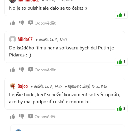
No je to bulshit ale dalo se to čekat :/
1
Odpovědět
MildaCZ
neděle, 13. 3., 17:49
Do každého filmu her a softwaru bych dal Putin je
Pidaras :-)
5
Odpovědět
Bajco
neděle, 13. 3., 14:47
Upraveno
úterý, 15. 3., 9:48
Lepšie bude, keď si bežní konzument softvér upiráti,
ako by mal podporiť ruskú ekonomiku.
8
Odpovědět