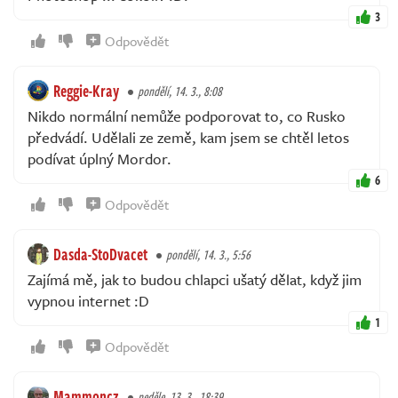
3
Odpovědět
Reggie-Kray
pondělí, 14. 3., 8:08
Nikdo normální nemůže podporovat to, co Rusko
předvádí. Udělali ze země, kam jsem se chtěl letos
podívat úplný Mordor.
6
Odpovědět
Dasda-StoDvacet
pondělí, 14. 3., 5:56
Zajímá mě, jak to budou chlapci ušatý dělat, když jim
vypnou internet :D
1
Odpovědět
Mammoncz
neděle, 13. 3., 18:39