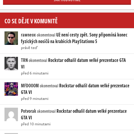
CO SE DĚJE V KOMUNITĚ
rawneox
Už není cesty zpět. Sony připomíná konec
okomentoval
fyzických nosičů na krabicích PlayStationu 5
právě teď
TRN
Rockstar odhalil datum velké prezentace GTA
okomentoval
VI
před 6 minutami
MFDOOOM
Rockstar odhalil datum velké prezentace
okomentoval
GTA VI
před 9 minutami
Potvorak
Rockstar odhalil datum velké prezentace
okomentoval
GTA VI
před 10 minutami