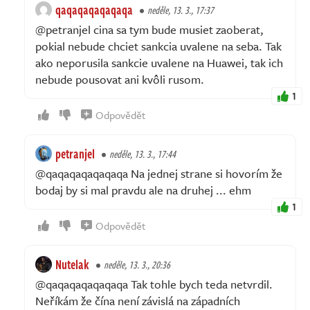
qaqaqaqaqaqaqa
neděle, 13. 3., 17:37
@petranjel cina sa tym bude musiet zaoberat,
pokial nebude chciet sankcia uvalene na seba. Tak
ako neporusila sankcie uvalene na Huawei, tak ich
nebude pousovat ani kvôli rusom.
1
Odpovědět
petranjel
neděle, 13. 3., 17:44
@qaqaqaqaqaqaqa Na jednej strane si hovorím že
bodaj by si mal pravdu ale na druhej ... ehm
1
Odpovědět
Nutelak
neděle, 13. 3., 20:36
@qaqaqaqaqaqaqa Tak tohle bych teda netvrdil.
Neříkám že čína není závislá na západních