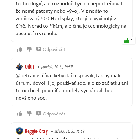
technologií, ale rozhodně bych ji nepodceňoval,
že nemá patenty nebo vývoj. Viz nedávno
zmiňovaný 500 Hz display, který je vyvinutý v
číně. Nerad to říkám, ale čína je technologicky na
absolutím vrcholu.
1
Odpovědět
Odur
pondělí, 14. 3., 19:59
@petranjel čína, keby dačo spravili, tak by mali
útrum. dovolili jej používať soc. ale zo začiatku ani
to nechceli povoliť a modely vychádzali bez
novšieho soc.
Odpovědět
Reggie-Kray
středa, 16. 3., 15:58