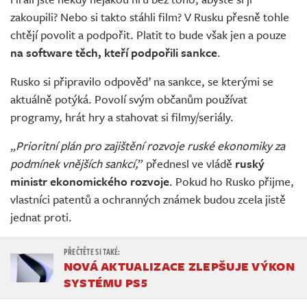
Živě
zakoupili? Nebo si takto stáhli film? V Rusku přesně tohle
chtějí povolit a podpořit. Platit to bude však jen a pouze
na software těch, kteří podpořili sankce
.
Rusko si připravilo odpověď na sankce, se kterými se
aktuálně potýká. Povolí svým občanům používat
programy, hrát hry a stahovat si filmy/seriály.
„
Prioritní plán pro zajištění rozvoje ruské ekonomiky za
podmínek vnějších sankcí,
” přednesl ve vládě
ruský
ministr ekonomického rozvoje
. Pokud ho Rusko přijme,
vlastníci patentů a ochranných známek budou zcela jistě
jednat proti.
NOVÁ AKTUALIZACE ZLEPŠUJE VÝKON
SYSTÉMU PS5