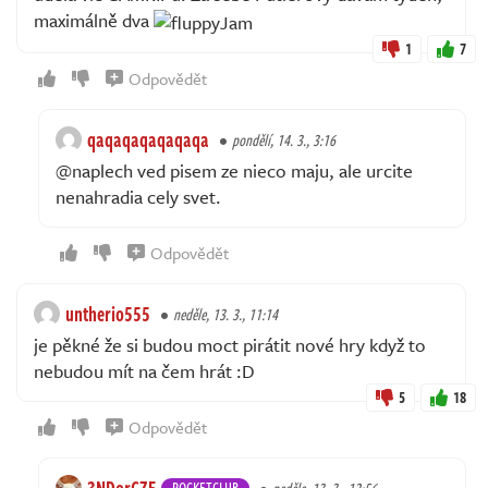
maximálně dva
1
7
Odpovědět
qaqaqaqaqaqaqa
pondělí, 14. 3., 3:16
@naplech ved pisem ze nieco maju, ale urcite
nenahradia cely svet.
Odpovědět
untherio555
neděle, 13. 3., 11:14
je pěkné že si budou moct pirátit nové hry když to
nebudou mít na čem hrát :D
5
18
Odpovědět
3NDorCZE
ROCKETCLUB