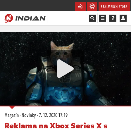
REALMERCH.STORE
Magazín
Recenze
Videa
Soutěže
Databáze
Komunita
Magazín
·
Novinky
·
7. 12. 2020 17:19
Redakce
Reklama na Xbox Series X s