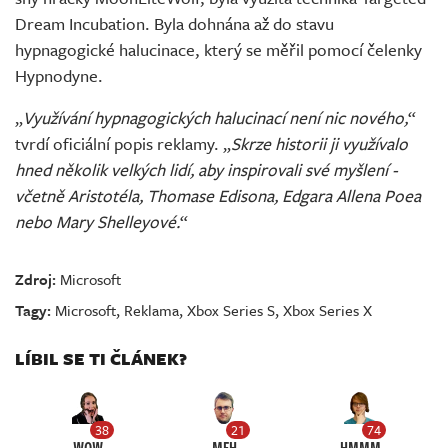
Dream Incubation. Byla dohnána až do stavu
hypnagogické halucinace, který se měřil pomocí čelenky
Hypnodyne.
„
Využívání hypnagogických halucinací není nic nového,
“
tvrdí oficiální popis reklamy. „
Skrze historii ji využívalo
hned několik velkých lidí, aby inspirovali své myšlení -
včetně Aristotéla, Thomase Edisona, Edgara Allena Poea
nebo Mary Shelleyové.
“
Zdroj:
Microsoft
Tagy:
Microsoft
,
Reklama
,
Xbox Series S
,
Xbox Series X
LÍBIL SE TI ČLÁNEK?
38
21
74