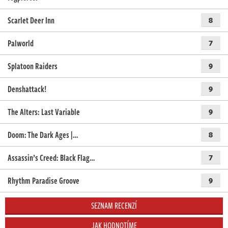
Scarlet Deer Inn
8
Palworld
7
Splatoon Raiders
9
Denshattack!
9
The Alters: Last Variable
9
Doom: The Dark Ages |…
8
Assassin’s Creed: Black Flag…
7
Rhythm Paradise Groove
9
SEZNAM RECENZÍ
JAK HODNOTÍME