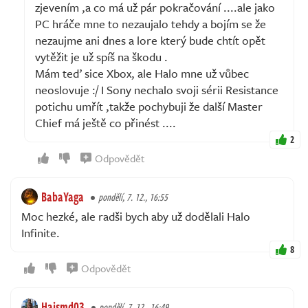
zjevením ,a co má už pár pokračování ....ale jako
PC hráče mne to nezaujalo tehdy a bojím se že
nezaujme ani dnes a lore který bude chtít opět
vytěžit je už spíš na škodu .
Mám teď sice Xbox, ale Halo mne už vůbec
neoslovuje :/ I Sony nechalo svoji sérii Resistance
potichu umřít ,takže pochybuji že další Master
Chief má ještě co přinést ....
2
Odpovědět
BabaYaga
pondělí, 7. 12., 16:55
Moc hezké, ale radši bych aby už dodělali Halo
Infinite.
8
Odpovědět
Haismd03
pondělí, 7. 12., 16:49