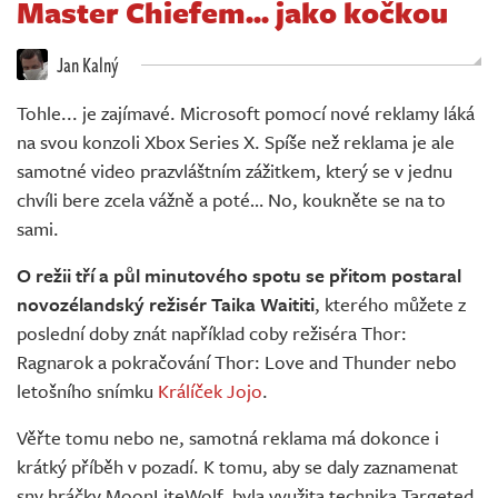
Master Chiefem... jako kočkou
Živě
Jan Kalný
Tohle... je zajímavé. Microsoft pomocí nové reklamy láká
na svou konzoli Xbox Series X. Spíše než reklama je ale
samotné video prazvláštním zážitkem, který se v jednu
chvíli bere zcela vážně a poté… No, koukněte se na to
sami.
O režii tří a půl minutového spotu se přitom postaral
novozélandský režisér Taika Waititi
, kterého můžete z
poslední doby znát například coby režiséra Thor:
Ragnarok a pokračování Thor: Love and Thunder nebo
letošního snímku
Králíček Jojo
.
Věřte tomu nebo ne, samotná reklama má dokonce i
krátký příběh v pozadí. K tomu, aby se daly zaznamenat
sny hráčky MoonLiteWolf, byla využita technika Targeted