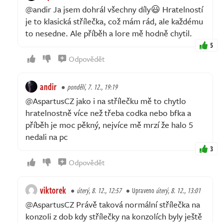
@andir Ja jsem dohrál všechny díly😃 Hratelností
je to klasická střílečka, což mám rád, ale každému
to nesedne. Ale příběh a lore mě hodně chytil.
5
Odpovědět
andir
pondělí, 7. 12., 19:19
@AspartusCZ jako i na střílečku mě to chytlo
hratelnostně více než třeba codka nebo bfka a
příběh je moc pěkný, nejvíce mě mrzí že halo 5
nedali na pc
3
Odpovědět
viktorek
úterý, 8. 12., 12:57
Upraveno
úterý, 8. 12., 13:01
@AspartusCZ Právě taková normální střílečka na
konzoli z dob kdy střílečky na konzolích byly ještě