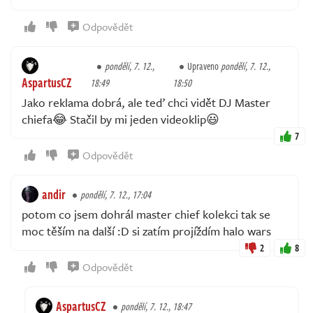
Odpovědět
pondělí, 7. 12.,
Upraveno
pondělí, 7. 12.,
AspartusCZ
18:49
18:50
Jako reklama dobrá, ale teď chci vidět DJ Master
chiefa😂 Stačil by mi jeden videoklip😃
7
Odpovědět
andir
pondělí, 7. 12., 17:04
potom co jsem dohrál master chief kolekci tak se
moc těším na další :D si zatím projíždím halo wars
2
8
Odpovědět
AspartusCZ
pondělí, 7. 12., 18:47