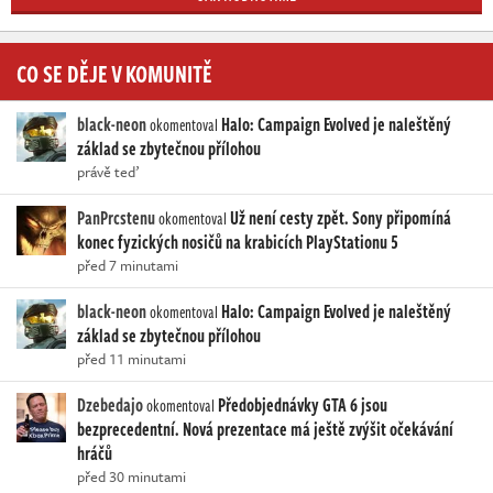
CO SE DĚJE V KOMUNITĚ
black-neon
Halo: Campaign Evolved je naleštěný
okomentoval
základ se zbytečnou přílohou
právě teď
PanPrcstenu
Už není cesty zpět. Sony připomíná
okomentoval
konec fyzických nosičů na krabicích PlayStationu 5
před 7 minutami
black-neon
Halo: Campaign Evolved je naleštěný
okomentoval
základ se zbytečnou přílohou
před 11 minutami
Dzebedajo
Předobjednávky GTA 6 jsou
okomentoval
bezprecedentní. Nová prezentace má ještě zvýšit očekávání
hráčů
před 30 minutami