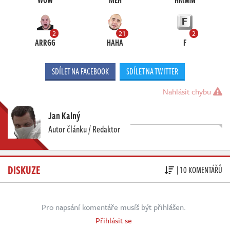
WOW
MEH
HMMM
2
21
2
ARRGG
HAHA
F
SDÍLET NA FACEBOOK
SDÍLET NA TWITTER
Nahlásit chybu
Jan Kalný
Autor článku / Redaktor
DISKUZE
| 10 KOMENTÁŘŮ
Pro napsání komentáře musíš být přihlášen.
Přihlásit se