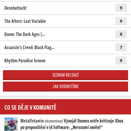
Denshattack!
9
The Alters: Last Variable
9
Doom: The Dark Ages |…
8
Assassin’s Creed: Black Flag…
7
Rhythm Paradise Groove
9
SEZNAM RECENZÍ
JAK HODNOTÍME
CO SE DĚJE V KOMUNITĚ
Metalfetamin
Vývojář Doomu ostře kritizuje Xbox
okomentoval
po propouštění v id Software: „Nerozumí umění“