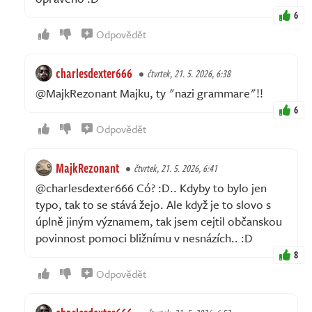
6
Odpovědět
charlesdexter666
čtvrtek, 21. 5. 2026, 6:38
@MajkRezonant Majku, ty "nazi grammare"!!
6
Odpovědět
MajkRezonant
čtvrtek, 21. 5. 2026, 6:41
@charlesdexter666 Có? :D.. Kdyby to bylo jen
typo, tak to se stává žejo. Ale když je to slovo s
úplně jiným významem, tak jsem cejtil občanskou
povinnost pomoci bližnímu v nesnázích.. :D
8
Odpovědět