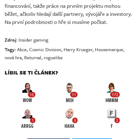
financování, takže práce na prvním projektu mohou
běžet, ačkoliv hledají další partnery, vývojáře a investory.
Na první podrobnosti o hře si musíme počkat.
Zdroj:
Insider gaming
Tagy:
Akce
,
Cosmic Division
,
Harry Krueger
,
Housemarque
,
nová hra
,
Returnal
,
roguelike
LÍBIL SE TI ČLÁNEK?
15
11
172
WOW
MEH
HMMM
1
3
2
ARRGG
HAHA
F