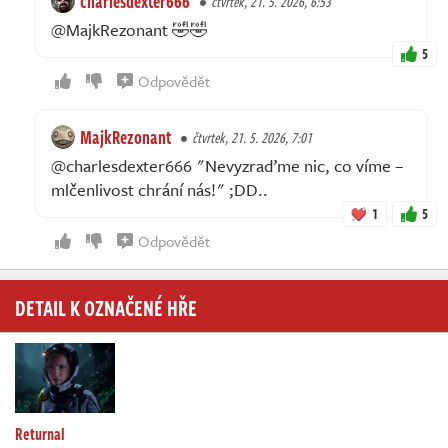
charlesdexter666
čtvrtek, 21. 5. 2026, 6:53
@MajkRezonant 🤣🤣
5
Odpovědět
MajkRezonant
čtvrtek, 21. 5. 2026, 7:01
@charlesdexter666 "Nevyzraďme nic, co víme –
mlčenlivost chrání nás!" ;DD..
1
5
Odpovědět
DETAIL K OZNAČENÉ HŘE
Returnal