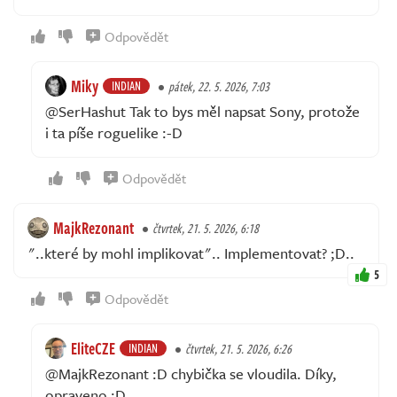
Odpovědět
Miky
INDIAN
pátek, 22. 5. 2026, 7:03
@SerHashut Tak to bys měl napsat Sony, protože
i ta píše roguelike :-D
Odpovědět
MajkRezonant
čtvrtek, 21. 5. 2026, 6:18
"..které by mohl implikovat".. Implementovat? ;D..
5
Odpovědět
EliteCZE
INDIAN
čtvrtek, 21. 5. 2026, 6:26
@MajkRezonant :D chybička se vloudila. Díky,
opraveno :D