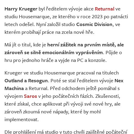
Živě
Harry Krueger
byl ředitelem vývoje akce
Returnal
ve
studiu Housemarque, ze kterého v roce 2023 po patnácti
letech odešel. Nyní založil studio
Cosmic Division
, ve
kterém probíhají práce na zcela nové hře.
Má jít o titul, kde je
herní zážitek na prvním místě, ale
zároveň se silně emocionálním vyprávěním
. Půjde o
hru pro jednoho hráče a vyjde na PC a konzole.
Krueger ve studiu Housemarque pracoval na titulech
Outland a Resogun
. Poté se stal ředitelem vývoje
Nex
Machina
a Returnal. Před odchodem ještě pomáhal s
vývojem
Saros
v jeho počátečních fázích. Zkušenosti,
které získal, chce aplikovat při vývoji své nové hry, ale
zároveň zkoumá nové nápady, které by mohl
implementovat.
Dle prohlášení má studio v tuto chvíli zajištěné počáteční