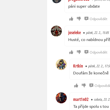
páni super ubdate
Odpovědět
joseleke
pátek, 22. 2., 15:05
Husté, co nabídnou příš
Odpovědět
Krtkin
pátek, 22. 2., 17:5
Doufám že konečně p
Odpověd
mart1n02
sobota, 23. 2.
Ta přijde spolu s tou