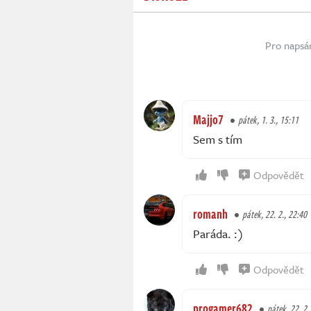
Pro napsá
Majjo7
pátek, 1. 3., 15:11
Sem s tím
Odpovědět
romanh
pátek, 22. 2., 22:40
Paráda. :)
Odpovědět
progamer682
pátek, 22. 2.