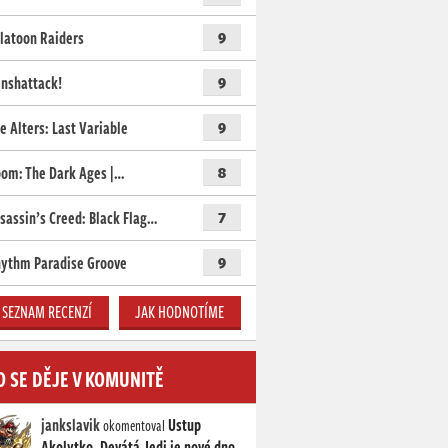
latoon Raiders
9
nshattack!
9
e Alters: Last Variable
9
om: The Dark Ages |…
8
sassin’s Creed: Black Flag…
7
ythm Paradise Groove
9
SEZNAM RECENZÍ
JAK HODNOTÍME
O SE DĚJE V KOMUNITĚ
jankslavik
Ustup
okomentoval
Akolytko, Devátá Jedi je nové dno