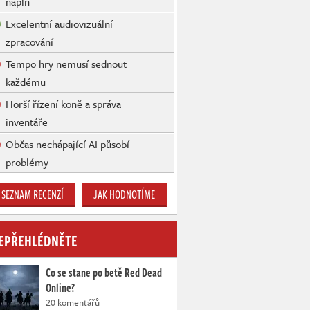
náplň
Excelentní audiovizuální
zpracování
Tempo hry nemusí sednout
každému
Horší řízení koně a správa
inventáře
Občas nechápající AI působí
problémy
SEZNAM RECENZÍ
JAK HODNOTÍME
EPŘEHLÉDNĚTE
Co se stane po betě Red Dead
Online?
20 komentářů