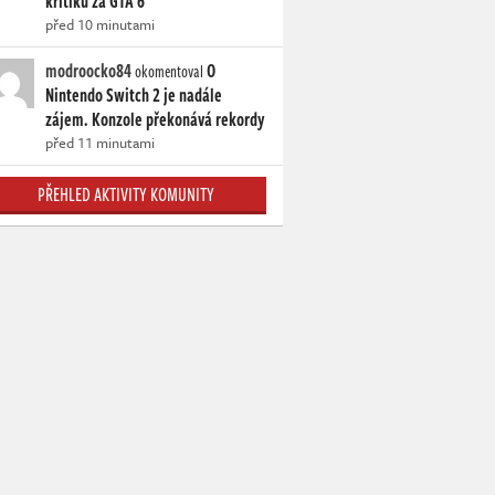
kritiku za GTA 6
před 10 minutami
modroocko84
O
okomentoval
Nintendo Switch 2 je nadále
zájem. Konzole překonává rekordy
před 11 minutami
PŘEHLED AKTIVITY KOMUNITY