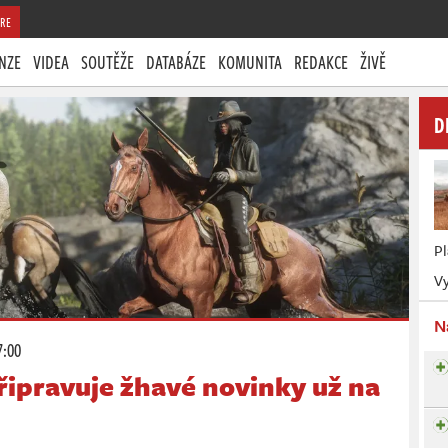
RE
NZE
VIDEA
SOUTĚŽE
DATABÁZE
KOMUNITA
REDAKCE
ŽIVĚ
D
P
Vy
N
7:00
řipravuje žhavé novinky už na