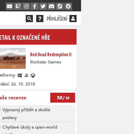
PŘIHLÁŠENÍ
ETAIL K OZNAČENÉ HŘE
Red Dead Redemption II
Rockstar Games
latformy:
dání: 26. 10. 2018
10
aše recenze
/ 10
Výpravný příběh a skvělé
postavy
Chytlavé úkoly a open-world