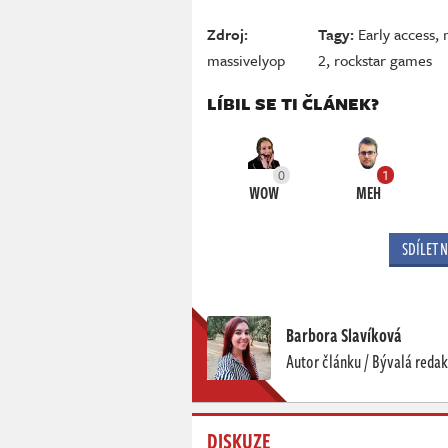
Zdroj:
Tagy:
Early access
,
massivelyop
2
,
rockstar games
LÍBIL SE TI ČLÁNEK?
0
1
WOW
MEH
SDÍLET 
Barbora Slavíková
Autor článku / Bývalá reda
DISKUZE