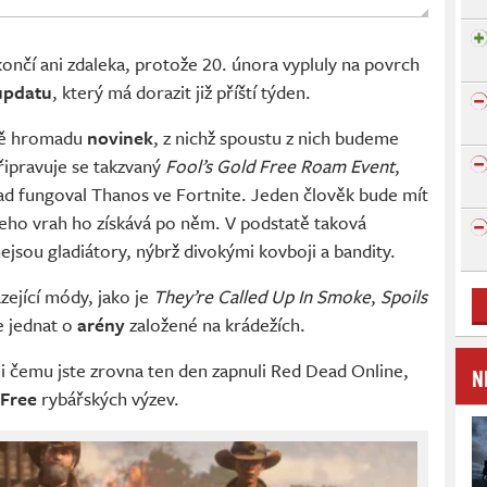
ončí ani zdaleka, protože 20. února vypluly na povrch
updatu
, který má dorazit již příští týden.
stě hromadu
novinek
, z nichž spoustu z nich budeme
Připravuje se takzvaný
Fool’s Gold Free Roam Event
,
lad fungoval Thanos ve Fortnite. Jeden člověk bude mít
 jeho vrah ho získává po něm. V podstatě taková
nejsou gladiátory, nýbrž divokými kovboji a bandity.
zející módy, jako je
They’re Called Up In Smoke
,
Spoils
e jednat o
arény
založené na krádežích.
li čemu jste zrovna ten den zapnuli Red Dead Online,
N
Free
rybářských výzev.