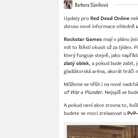
Barbora Slavíková
Updaty pro
Red Dead Online
nek
zbrusu nové informace ohledně
Rockstar Games
mají v plánu ji
mít to štěstí okusit už za týden. 
který funguje stejně, jako napřík
zlatý oblek
, a pokud bude zabit,
gladiátorská aréna, akorát hráči 
Můžeme se těšit i na nové nadchá
of War
a
Plunder
. Nejspíš se bud
A pokud není akce zrovna to, kvů
budete se moci zrelaxovat u
PvP-