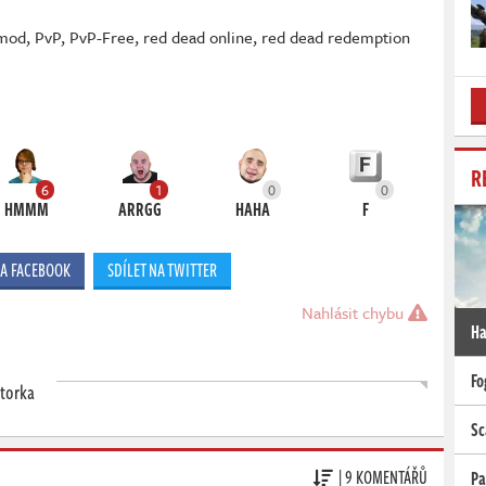
mod
,
PvP
,
PvP-Free
,
red dead online
,
red dead redemption
R
6
1
0
0
HMMM
ARRGG
HAHA
F
NA FACEBOOK
SDÍLET NA TWITTER
Nahlásit chybu
Ha
Fo
ktorka
Sc
| 9 KOMENTÁŘŮ
Pa