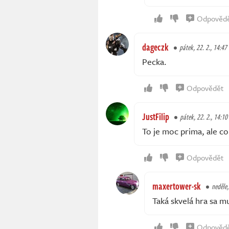
Odpověd
dageczk
pátek, 22. 2., 14:47
Pecka.
Odpovědět
JustFilip
pátek, 22. 2., 14:10
To je moc prima, ale c
Odpovědět
maxertower-sk
neděle,
Taká skvelá hra sa m
Odpověd