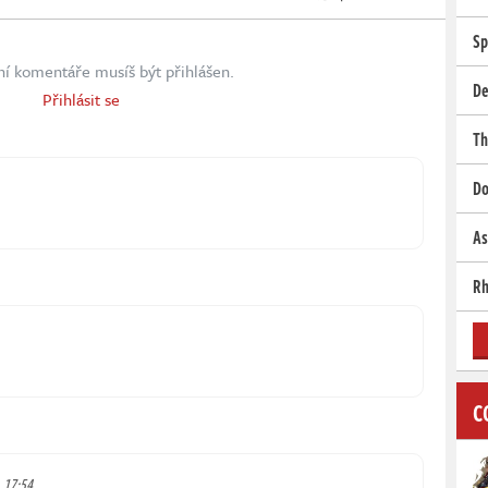
Sp
ní komentáře musíš být přihlášen.
De
Přihlásit se
Th
Do
As
Rh
C
, 17:54