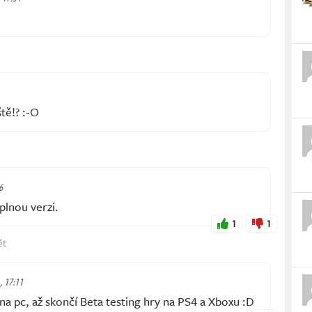
tě!? :-O
6
lnou verzi.
1
1
ět
, 17:11
 na pc, až skončí Beta testing hry na PS4 a Xboxu :D