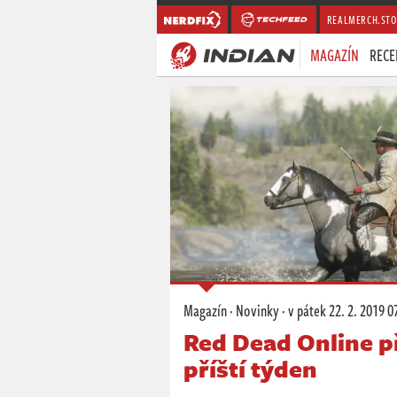
REALMERCH.STO
MAGAZÍN
RECE
Magazín
·
Novinky
·
v pátek
22. 2. 2019 0
Red Dead Online p
příští týden