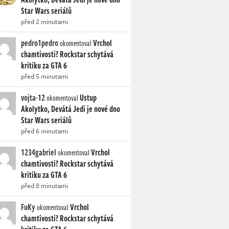
Star Wars seriálů
před 2 minutami
pedro1pedro
Vrchol
okomentoval
chamtivosti? Rockstar schytává
kritiku za GTA 6
před 5 minutami
vojta-12
Ustup
okomentoval
Akolytko, Devátá Jedi je nové dno
Star Wars seriálů
před 6 minutami
1234gabriel
Vrchol
okomentoval
chamtivosti? Rockstar schytává
kritiku za GTA 6
před 8 minutami
FuKy
Vrchol
okomentoval
chamtivosti? Rockstar schytává