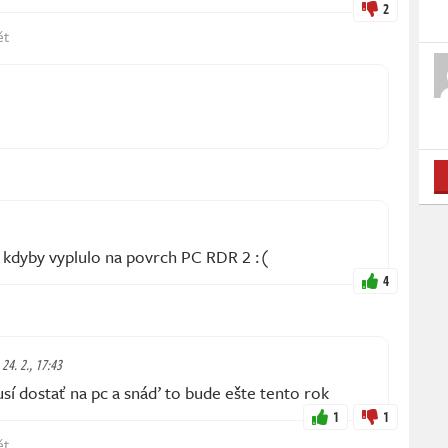
2
ět
o kdyby vyplulo na povrch PC RDR 2 :(
4
 24. 2., 17:43
usí dostať na pc a snáď to bude ešte tento rok
1
1
ět