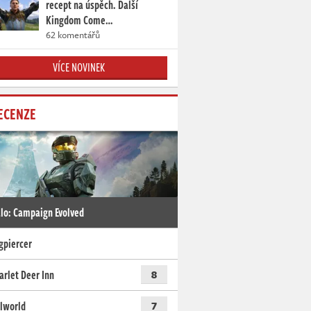
recept na úspěch. Další
Kingdom Come…
62 komentářů
VÍCE NOVINEK
ECENZE
lo: Campaign Evolved
gpiercer
arlet Deer Inn
8
lworld
7