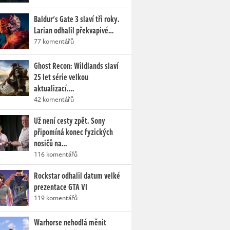
Baldur's Gate 3 slaví tři roky.
Larian odhalil překvapivé…
77 komentářů
Ghost Recon: Wildlands slaví
25 let série velkou
aktualizací.…
42 komentářů
Už není cesty zpět. Sony
připomíná konec fyzických
nosičů na…
116 komentářů
Rockstar odhalil datum velké
prezentace GTA VI
119 komentářů
Warhorse nehodlá měnit