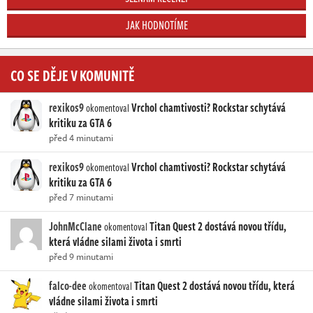
JAK HODNOTÍME
CO SE DĚJE V KOMUNITĚ
rexikos9
Vrchol chamtivosti? Rockstar schytává
okomentoval
kritiku za GTA 6
před 4 minutami
rexikos9
Vrchol chamtivosti? Rockstar schytává
okomentoval
kritiku za GTA 6
před 7 minutami
JohnMcClane
Titan Quest 2 dostává novou třídu,
okomentoval
která vládne silami života i smrti
před 9 minutami
falco-dee
Titan Quest 2 dostává novou třídu, která
okomentoval
vládne silami života i smrti