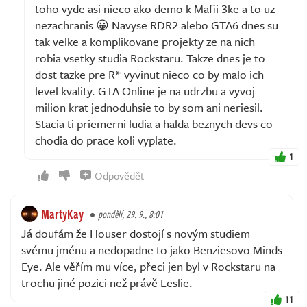
toho vyde asi nieco ako demo k Mafii 3ke a to uz
nezachranis 😀 Navyse RDR2 alebo GTA6 dnes su
tak velke a komplikovane projekty ze na nich
robia vsetky studia Rockstaru. Takze dnes je to
dost tazke pre R* vyvinut nieco co by malo ich
level kvality. GTA Online je na udrzbu a vyvoj
milion krat jednoduhsie to by som ani neriesil.
Stacia ti priemerni ludia a halda beznych devs co
chodia do prace koli vyplate.
1
Odpovědět
MartyKay
pondělí, 29. 9., 8:01
Já doufám že Houser dostojí s novým studiem
svému jménu a nedopadne to jako Benziesovo Minds
Eye. Ale věřím mu více, přeci jen byl v Rockstaru na
trochu jiné pozici než právě Leslie.
11