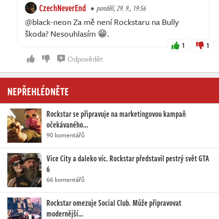
CzechNeverEnd
pondělí, 29. 9., 19:56
@black-neon Za mě není Rockstaru na Bully
škoda? Nesouhlasím 😁.
1
1
Odpovědět
NEPŘEHLÉDNĚTE
Rockstar se připravuje na marketingovou kampaň
očekávaného…
90 komentářů
Vice City a daleko víc. Rockstar představil pestrý svět GTA
6
66 komentářů
Rockstar omezuje Social Club. Může připravovat
modernější…