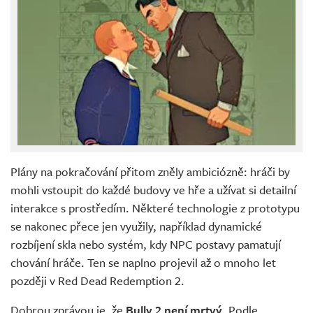
Plány na pokračování přitom zněly ambiciózně: hráči by
mohli vstoupit do každé budovy ve hře a užívat si detailní
interakce s prostředím. Některé technologie z prototypu
se nakonec přece jen využily, například dynamické
rozbíjení skla nebo systém, kdy NPC postavy pamatují
chování hráče. Ten se naplno projevil až o mnoho let
později v Red Dead Redemption 2.
Dobrou zprávou je, že
Bully 2 není mrtvý
. Podle