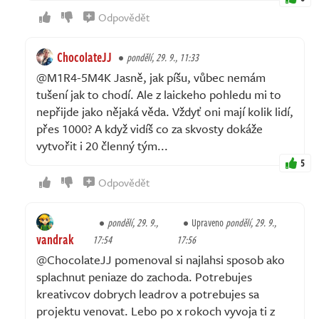
Odpovědět
ChocolateJJ
pondělí, 29. 9., 11:33
@M1R4-5M4K Jasně, jak píšu, vůbec nemám
tušení jak to chodí. Ale z laickeho pohledu mi to
nepřijde jako nějaká věda. Vždyť oni mají kolik lidí,
přes 1000? A když vidíš co za skvosty dokáže
vytvořit i 20 členný tým...
5
Odpovědět
pondělí, 29. 9.,
Upraveno
pondělí, 29. 9.,
vandrak
17:54
17:56
@ChocolateJJ pomenoval si najlahsi sposob ako
splachnut peniaze do zachoda. Potrebujes
kreativcov dobrych leadrov a potrebujes sa
projektu venovat. Lebo po x rokoch vyvoja ti z