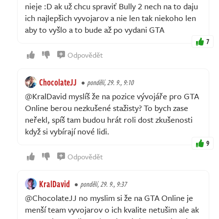
nieje :D ak už chcu spraviť Bully 2 nech na to daju
ich najlepšich vyvojarov a nie len tak niekoho len
aby to vyšlo a to bude až po vydani GTA
7
Odpovědět
ChocolateJJ
pondělí, 29. 9., 9:10
@KralDavid myslíš že na pozice vývojáře pro GTA
Online berou nezkušené stažisty? To bych zase
neřekl, spíš tam budou hrát roli dost zkušenosti
když si vybírají nové lidi.
9
Odpovědět
KralDavid
pondělí, 29. 9., 9:37
@ChocolateJJ no myslim si že na GTA Online je
menší team vyvojarov o ich kvalite netušim ale ak