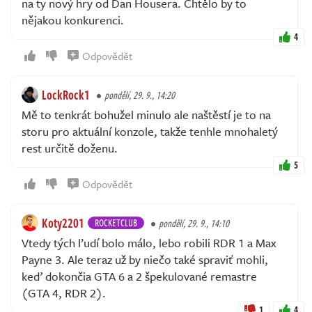
na ty nový hry od Dan Housera. Chtělo by to
nějakou konkurenci.
4
Odpovědět
LockRock1
pondělí, 29. 9., 14:20
Mě to tenkrát bohužel minulo ale naštěstí je to na
storu pro aktuální konzole, takže tenhle mnohaletý
rest určitě doženu.
5
Odpovědět
Koty2201
ROCKETCLUB
pondělí, 29. 9., 14:10
Vtedy tých ľudí bolo málo, lebo robili RDR 1 a Max
Payne 3. Ale teraz už by niečo také spraviť mohli,
keď dokončia GTA 6 a 2 špekulované remastre
(GTA 4, RDR 2).
1
4