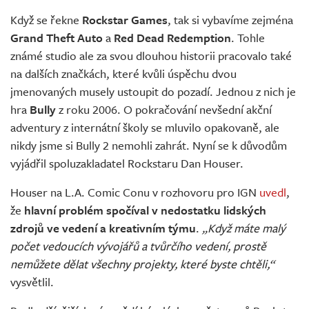
Živě
Když se řekne
Rockstar Games
, tak si vybavíme zejména
Grand Theft Auto
a
Red Dead Redemption
. Tohle
známé studio ale za svou dlouhou historii pracovalo také
na dalších značkách, které kvůli úspěchu dvou
jmenovaných musely ustoupit do pozadí. Jednou z nich je
hra
Bully
z roku 2006. O pokračování nevšední akční
adventury z internátní školy se mluvilo opakovaně, ale
nikdy jsme si Bully 2 nemohli zahrát. Nyní se k důvodům
vyjádřil spoluzakladatel Rockstaru Dan Houser.
Houser na L.A. Comic Conu v rozhovoru pro IGN
uvedl
,
že
hlavní problém spočíval v nedostatku lidských
zdrojů ve vedení a kreativním týmu
.
„Když máte malý
počet vedoucích vývojářů a tvůrčího vedení, prostě
nemůžete dělat všechny projekty, které byste chtěli,“
vysvětlil.