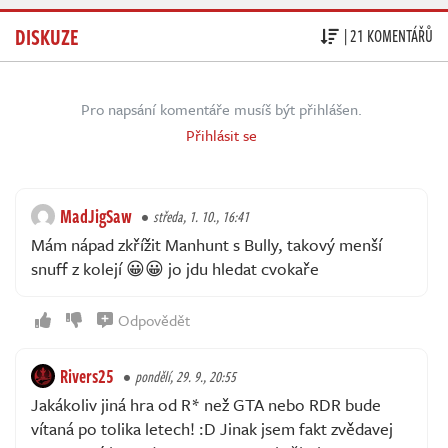
DISKUZE
| 21 KOMENTÁŘŮ
Pro napsání komentáře musíš být přihlášen.
Přihlásit se
MadJigSaw
středa, 1. 10., 16:41
Mám nápad zkřížit Manhunt s Bully, takový menší
snuff z kolejí 😀😀 jo jdu hledat cvokaře
Odpovědět
Rivers25
pondělí, 29. 9., 20:55
Jakákoliv jiná hra od R* než GTA nebo RDR bude
vítaná po tolika letech! :D Jinak jsem fakt zvědavej