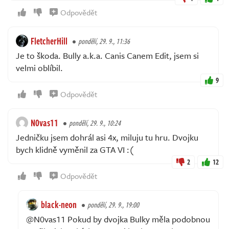
Odpovědět
FletcherHill
pondělí, 29. 9., 11:36
Je to škoda. Bully a.k.a. Canis Canem Edit, jsem si
velmi oblíbil.
9
Odpovědět
N0vas11
pondělí, 29. 9., 10:24
Jedničku jsem dohrál asi 4x, miluju tu hru. Dvojku
bych klidně vyměnil za GTA VI :(
2
12
Odpovědět
black-neon
pondělí, 29. 9., 19:00
@N0vas11 Pokud by dvojka Bulky měla podobnou