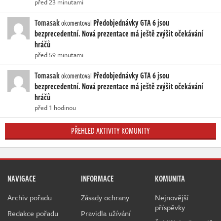
před 23 minutami
Tomasak
Předobjednávky GTA 6 jsou
okomentoval
bezprecedentní. Nová prezentace má ještě zvýšit očekávání
hráčů
před 59 minutami
Tomasak
Předobjednávky GTA 6 jsou
okomentoval
bezprecedentní. Nová prezentace má ještě zvýšit očekávání
hráčů
před 1 hodinou
PŘEHLED AKTIVITY KOMUNITY
NAVIGACE
INFORMACE
KOMUNITA
Archiv pořadu
Zásady ochrany
Nejnovější
příspěvky
Redakce pořadu
Pravidla užívání