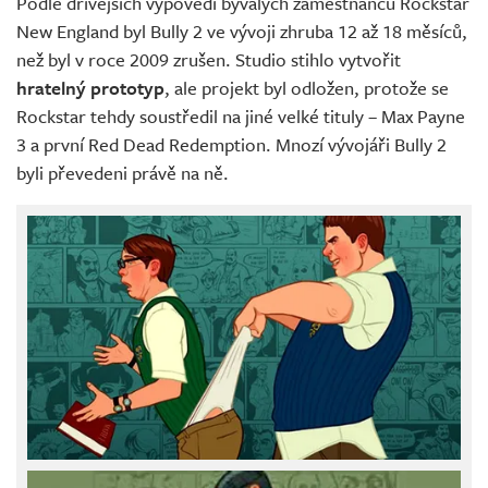
Podle dřívějších výpovědí bývalých zaměstnanců Rockstar
New England byl Bully 2 ve vývoji zhruba 12 až 18 měsíců,
než byl v roce 2009 zrušen. Studio stihlo vytvořit
hratelný prototyp
, ale projekt byl odložen, protože se
Rockstar tehdy soustředil na jiné velké tituly – Max Payne
3 a první Red Dead Redemption. Mnozí vývojáři Bully 2
byli převedeni právě na ně.