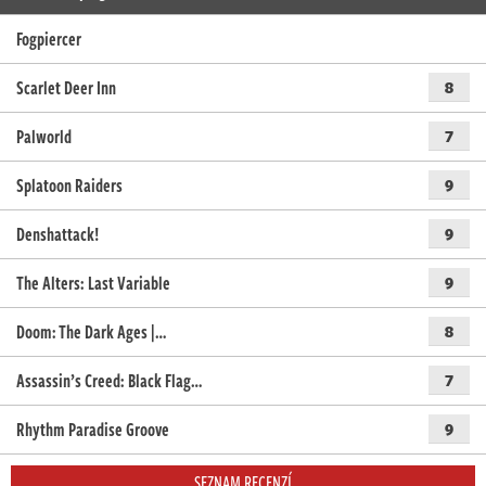
Fogpiercer
Scarlet Deer Inn
8
Palworld
7
Splatoon Raiders
9
Denshattack!
9
The Alters: Last Variable
9
Doom: The Dark Ages |…
8
Assassin’s Creed: Black Flag…
7
Rhythm Paradise Groove
9
SEZNAM RECENZÍ