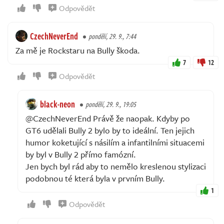
Odpovědět
CzechNeverEnd
pondělí, 29. 9., 7:44
Za mě je Rockstaru na Bully škoda.
7
12
Odpovědět
black-neon
pondělí, 29. 9., 19:05
@CzechNeverEnd Právě že naopak. Kdyby po
GT6 udělali Bully 2 bylo by to ideální. Ten jejich
humor koketující s násilím a infantilními situacemi
by byl v Bully 2 přímo famózní.
Jen bych byl rád aby to nemělo kreslenou stylizaci
podobnou té která byla v prvním Bully.
1
Odpovědět