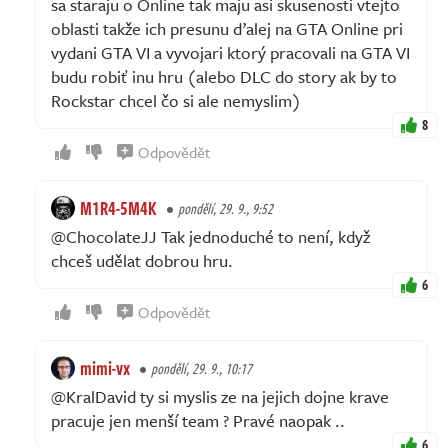
sa staraju o Online tak maju asi skusenosti vtejto
oblasti takže ich presunu ďalej na GTA Online pri
vydani GTA VI a vyvojari ktorý pracovali na GTA VI
budu robiť inu hru (alebo DLC do story ak by to
Rockstar chcel čo si ale nemyslim)
8
Odpovědět
M1R4-5M4K
pondělí, 29. 9., 9:52
@ChocolateJJ Tak jednoduché to není, když
chceš udělat dobrou hru.
6
Odpovědět
mimi-vx
pondělí, 29. 9., 10:17
@KralDavid ty si myslis ze na jejich dojne krave
pracuje jen menší team ? Pravé naopak ..
6