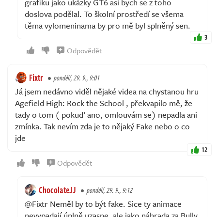
grafiku jako ukázky GT6 asi bych se z toho
doslova podělal. To školní prostředí se všema
těma vylomeninama by pro mě byl splněný sen.
3
Odpovědět
Fixtr
pondělí, 29. 9., 9:01
Já jsem nedávno viděl nějaké videa na chystanou hru
Agefield High: Rock the School , překvapilo mě, že
tady o tom ( pokuď ano, omlouvám se) nepadla ani
zmínka. Tak nevím zda je to nějaký Fake nebo o co
jde
12
Odpovědět
ChocolateJJ
pondělí, 29. 9., 9:12
@Fixtr Neměl by to být fake. Sice ty animace
nevypadají úplně uzasne, ale jako náhrada za Bully