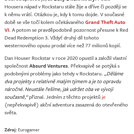
Housera nápad v Rockstaru stále žije a dříve či později se
k němu vrátí. Otázkou je, kdy k tomu dojde. V současné
době se vše točí kolem očekávaného
Grand Theft Auto
VI
. A potom se pravděpodobně pozornost přesune k Red
Dead Redemption 3. Vždyť druhý díl tohoto
westernového opusu prodal více než 77 milionů kopií.
Dan Houser Rockstar v roce 2020 opustil a založil vlastní
společnost
Absurd Ventures
. Překvapivě se potýká s
podobnými problémy jako tehdy v Rockstaru.
„Děláme
dva projekty s relativně malým týmem a je to opravdu
náročné. Neustále řešíme, jak udržet oba ve vývoji
současně,“
přiznal. Jedním z těchto projektů
je
(nepřekvapivě) akční adventura zasazená do otevřeného
světa.
Zdroj:
Eurogamer