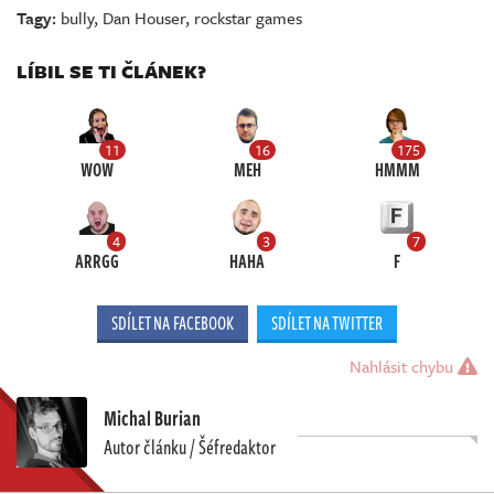
Tagy:
bully
,
Dan Houser
,
rockstar games
LÍBIL SE TI ČLÁNEK?
11
16
175
WOW
MEH
HMMM
4
3
7
ARRGG
HAHA
F
SDÍLET NA FACEBOOK
SDÍLET NA TWITTER
Nahlásit chybu
Michal Burian
Autor článku / Šéfredaktor