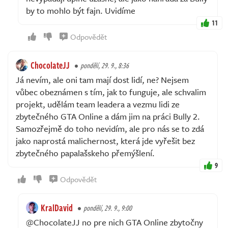
by to mohlo být fajn. Uvidíme
11
Odpovědět
ChocolateJJ
pondělí, 29. 9., 8:36
Já nevím, ale oni tam mají dost lidí, ne? Nejsem
vůbec obeznámen s tím, jak to funguje, ale schvalim
projekt, udělám team leadera a vezmu lidi ze
zbytečného GTA Online a dám jim na práci Bully 2.
Samozřejmě do toho nevidím, ale pro nás se to zdá
jako naprostá malichernost, která jde vyřešit bez
zbytečného papalašskeho přemýšlení.
9
Odpovědět
KralDavid
pondělí, 29. 9., 9:00
@ChocolateJJ no pre nich GTA Online zbytočny