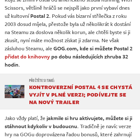
Živě
Scissors, většině hráčů se nejspíš jako první vybaví dnes
už kultovní
Postal 2
. Pokud vás bizarní střílečka z roku
2003 dosud míjela, přestože byla už několikrát k dostání
na Steamu za doslova několik korun, ale chtěli byste si ji
zkusit, nyní máte možnost získat ji zdarma. Ne však
zásluhou Steamu, ale
GOG.com, kde si můžete Postal 2
přidat do knihovny
po dobu následujících zhruba 32
hodin
.
KONTROVERZNÍ POSTAL 4 SE CHYSTÁ
VYJÍT V PLNÉ VERZI; PODÍVEJTE SE
NA NOVÝ TRAILER
Jako vždy platí, že
jakmile si hru aktivujete, můžete si ji
stáhnout kdykoliv v budoucnu
. Tradičně je navíc verze
hry na GOGu doprovázena řadou bonusů, které zahrnují