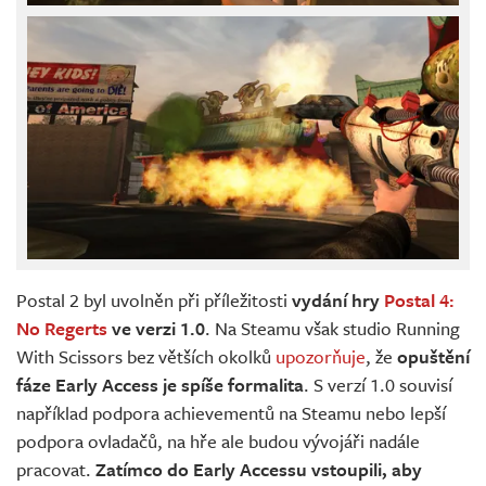
Postal 2 byl uvolněn při příležitosti
vydání hry
Postal 4:
No Regerts
ve verzi 1.0
. Na Steamu však studio Running
With Scissors bez větších okolků
upozorňuje
, že
opuštění
fáze Early Access je spíše formalita
. S verzí 1.0 souvisí
například podpora achievementů na Steamu nebo lepší
podpora ovladačů, na hře ale budou vývojáři nadále
pracovat.
Zatímco do Early Accessu vstoupili, aby