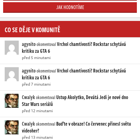
JAK HODNOTÍME
CO SE DĚJE V KOMUNITĚ
agynito
Vrchol chamtivosti? Rockstar schytává
okomentoval
kritiku za GTA 6
před 5 minutami
agynito
Vrchol chamtivosti? Rockstar schytává
okomentoval
kritiku za GTA 6
před 7 minutami
Cwalyk
Ustup Akolytko, Devátá Jedi je nové dno
okomentoval
Star Wars seriálů
před 12 minutami
Cwalyk
Buďte v obraze! Co červenec přinesl světu
okomentoval
videoher?
před 13 minutami