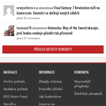
newyorkeru-s-a
Final Fantasy 7 Revelation míří na
okomentoval
Gamescom. Fanoušci se dočkají nových záběrů
před 25 minutami
losmann78
Onimusha: Way of the Sword ukazuje,
okomentoval
proč budou souboje působit tak přirozeně
před 27 minutami
PŘEHLED AKTIVITY KOMUNITY
NAVIGACE
INFORMACE
KOMUNITA
Archiv pořadu
Zásady ochrany
Nejnovější
příspěvky
Redakce pořadu
Pravidla užívání
Žebříček uživatelů
RSS Atom Feed
Jak hodnotíme
NerdFix
Inzerce na