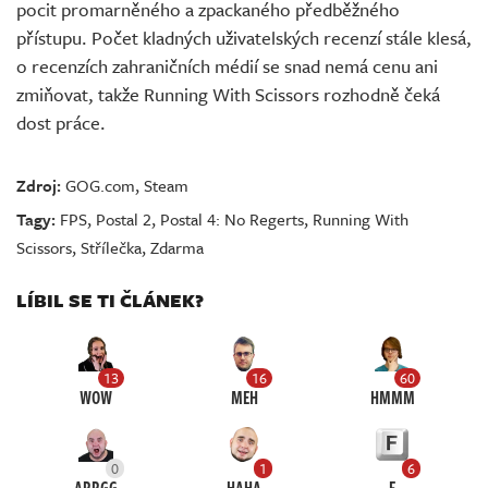
pocit promarněného a zpackaného předběžného
přístupu. Počet kladných uživatelských recenzí stále klesá,
o recenzích zahraničních médií se snad nemá cenu ani
zmiňovat, takže Running With Scissors rozhodně čeká
dost práce.
Zdroj:
GOG.com
,
Steam
Tagy:
FPS
,
Postal 2
,
Postal 4: No Regerts
,
Running With
Scissors
,
Střílečka
,
Zdarma
LÍBIL SE TI ČLÁNEK?
13
16
60
WOW
MEH
HMMM
0
1
6
ARRGG
HAHA
F