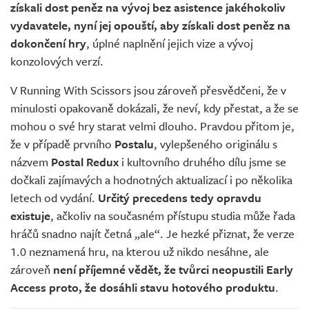
získali dost peněz na vývoj bez asistence jakéhokoliv
vydavatele, nyní jej opouští, aby získali dost peněz na
dokončení hry
, úplné naplnění jejich vize a vývoj
konzolových verzí.
V Running With Scissors jsou zároveň přesvědčeni, že v
minulosti opakovaně dokázali, že neví, kdy přestat, a že se
mohou o své hry starat velmi dlouho. Pravdou přitom je,
že v případě prvního
Postalu
, vylepšeného originálu s
názvem
Postal Redux
i kultovního druhého dílu jsme se
dočkali zajímavých a hodnotných aktualizací i po několika
letech od vydání.
Určitý precedens tedy opravdu
existuje
, ačkoliv na současném přístupu studia může řada
hráčů snadno najít četná „ale“. Je hezké přiznat, že verze
1.0 neznamená hru, na kterou už nikdo nesáhne, ale
zároveň
není příjemné vědět, že tvůrci neopustili Early
Access proto, že dosáhli stavu hotového produktu
.