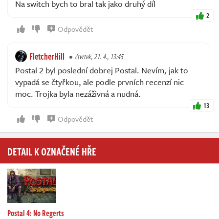
Na switch bych to bral tak jako druhý díl
2
Odpovědět
FletcherHill
čtvrtek, 21. 4., 13:45
Postal 2 byl poslední dobrej Postal. Nevím, jak to
vypadá se čtyřkou, ale podle prvních recenzí nic
moc. Trojka byla nezáživná a nudná.
13
Odpovědět
DETAIL K OZNAČENÉ HŘE
Postal 4: No Regerts