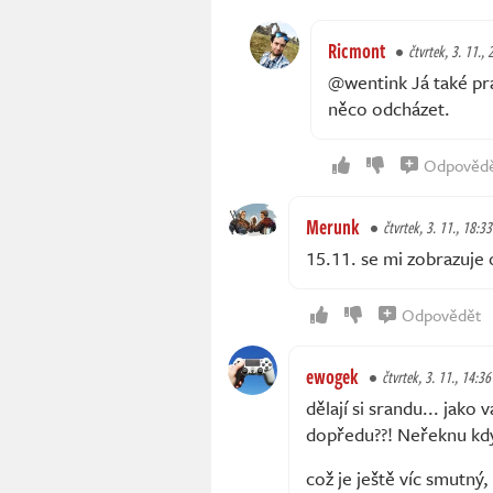
Ricmont
čtvrtek, 3. 11., 
@wentink Já také pr
něco odcházet.
Odpověd
Merunk
čtvrtek, 3. 11., 18:33
15.11. se mi zobrazuje 
Odpovědět
ewogek
čtvrtek, 3. 11., 14:36
dělají si srandu... jako
dopředu??! Neřeknu kdy
což je ještě víc smutný,