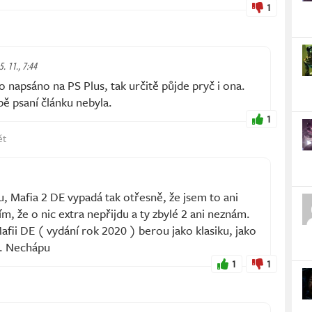
1
5. 11., 7:44
 napsáno na PS Plus, tak určitě půjde pryč i ona.
ě psaní článku nebyla.
1
ět
, Mafia 2 DE vypadá tak otřesně, že jsem to ani
m, že o nic extra nepřijdu a ty zbylé 2 ani neznám.
Mafii DE ( vydání rok 2020 ) berou jako klasiku, jako
3. Nechápu
1
1