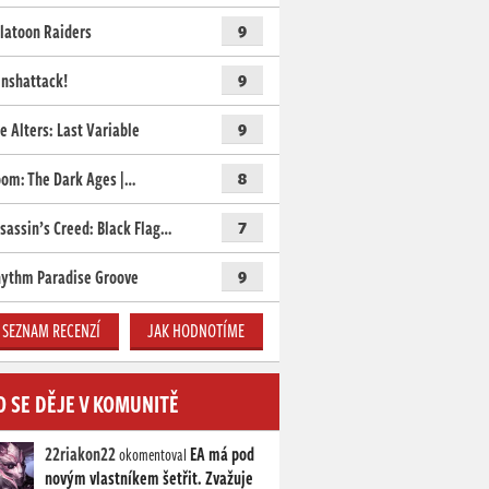
latoon Raiders
9
nshattack!
9
e Alters: Last Variable
9
om: The Dark Ages |…
8
sassin’s Creed: Black Flag…
7
ythm Paradise Groove
9
SEZNAM RECENZÍ
JAK HODNOTÍME
O SE DĚJE V KOMUNITĚ
22riakon22
EA má pod
okomentoval
novým vlastníkem šetřit. Zvažuje