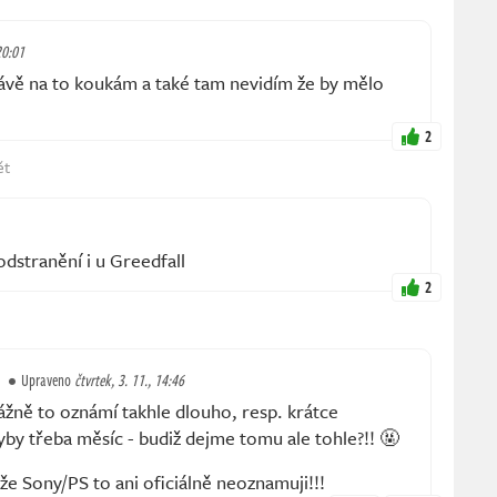
20:01
ávě na to koukám a také tam nevidím že by mělo
2
ět
odstranění i u Greedfall
2
Upraveno
čtvrtek, 3. 11., 14:46
 vážně to oznámí takhle dlouho, resp. krátce
by třeba měsíc - budiž dejme tomu ale tohle?!! 🤬
 že Sony/PS to ani oficiálně neoznamuji!!!