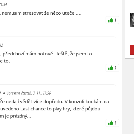
21:34
 a nemusím stresovat že něco uteče ....
1
32
3, předchozí mám hotové. Ještě, že jsem to
e to.
2
0
Upraveno
čtvrtek, 3. 11., 19:56
 Že nedají vědět více dopředu. V konzoli koukám na
 uvedeno Last chance to play hry, které půjdou
m je prázdný...
5