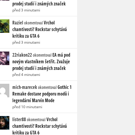
prodej studií i známých značek
před 3 minutami
Raziel
Vrchol
okomentoval
chamtivosti? Rockstar schytává
kritiku za GTA 6
před 3 minutami
22riakon22
EA má pod
okomentoval
novým vlastníkem šetřit. Zvažuje
prodej studií i známých značek
před 4 minutami
mich-marecek
Gothic 1
okomentoval
Remake dostane podporu modů i
legendární Marvin Mode
před 10 minutami
lister88
Vrchol
okomentoval
chamtivosti? Rockstar schytává
kritiku za GTA 6