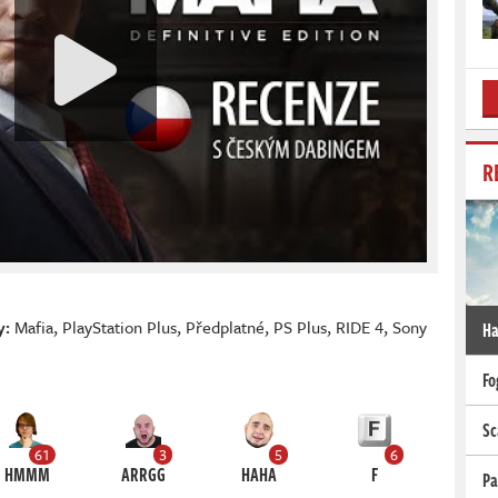
R
y:
Mafia
,
PlayStation Plus
,
Předplatné
,
PS Plus
,
RIDE 4
,
Sony
Ha
Fo
Sc
61
3
5
6
HMMM
ARRGG
HAHA
F
Pa