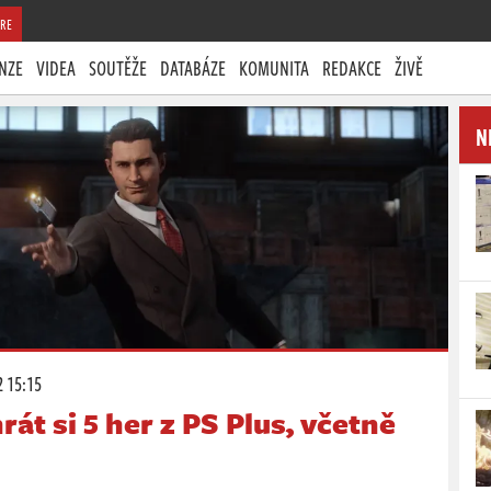
RE
NZE
VIDEA
SOUTĚŽE
DATABÁZE
KOMUNITA
REDAKCE
ŽIVĚ
N
2 15:15
át si 5 her z PS Plus, včetně