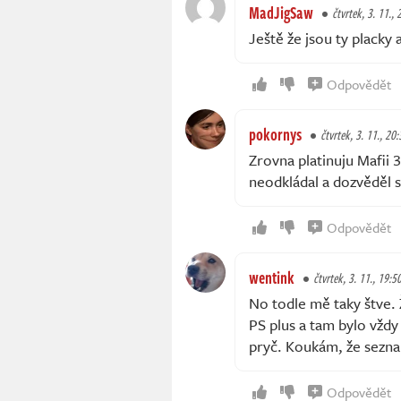
MadJigSaw
čtvrtek, 3. 11., 
Ještě že jsou ty placky
Odpovědět
pokornys
čtvrtek, 3. 11., 20:
Zrovna platinuju Mafii 
neodkládal a dozvěděl s
Odpovědět
wentink
čtvrtek, 3. 11., 19:5
No todle mě taky štve.
PS plus a tam bylo vždy
pryč. Koukám, že sezna
Odpovědět