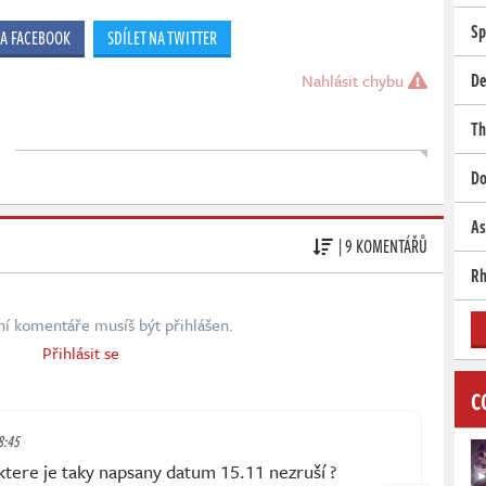
Sp
NA FACEBOOK
SDÍLET NA TWITTER
De
Nahlásit chybu
Th
Do
As
| 9 KOMENTÁŘŮ
Rh
ní komentáře musíš být přihlášen.
Přihlásit se
C
8:45
 ktere je taky napsany datum 15.11 nezruší ?