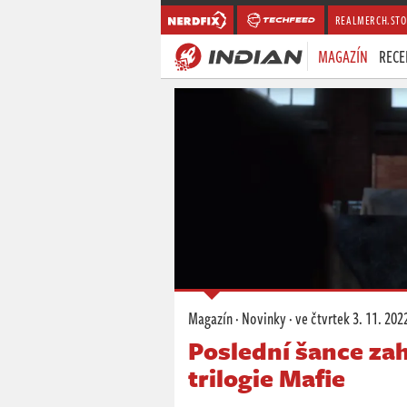
REALMERCH.STO
MAGAZÍN
RECE
Magazín
·
Novinky
·
ve čtvrtek
3. 11. 202
Poslední šance zahr
trilogie Mafie