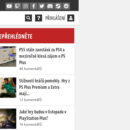
PŘIHLÁŠENÍ
EPŘEHLÉDNĚTE
PS5 stále zaostává za PS4 a
meziročně klesá zájem o PS
Plus
46 komentářů
Stížnosti hráčů pomohly. Hry z
PS Plus Premium a Extra
mají…
12 komentářů
Jaké hry budou v listopadu v
PlayStation Plus?
16 komentářů