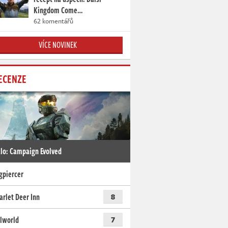
Kingdom Come…
62 komentářů
VÍCE NOVINEK
ECENZE
lo: Campaign Evolved
gpiercer
arlet Deer Inn
8
lworld
7