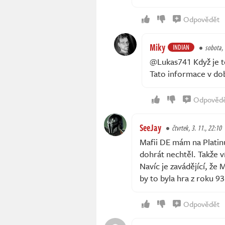
Odpovědět
Miky
INDIAN
sobota, 
@Lukas741 Když je to
Tato informace v dob
Odpověd
SeeJay
čtvrtek, 3. 11., 22:10
Mafii DE mám na Platinu
dohrát nechtěl. Takže ví
Navíc je zavádějící, že 
by to byla hra z roku 9
Odpovědět