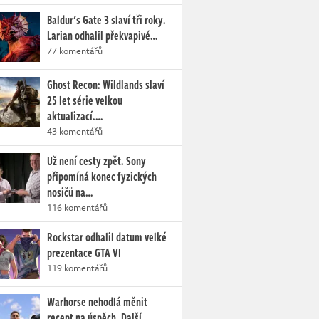
Baldur's Gate 3 slaví tři roky.
Larian odhalil překvapivé…
77 komentářů
Ghost Recon: Wildlands slaví
25 let série velkou
aktualizací.…
43 komentářů
Už není cesty zpět. Sony
připomíná konec fyzických
nosičů na…
116 komentářů
Rockstar odhalil datum velké
prezentace GTA VI
119 komentářů
Warhorse nehodlá měnit
recept na úspěch. Další