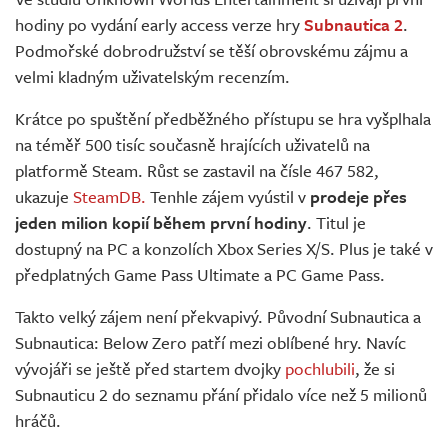
Živě
hodiny po vydání early access verze hry
Subnautica 2
.
Podmořské dobrodružství se těší obrovskému zájmu a
velmi kladným uživatelským recenzím.
Krátce po spuštění předběžného přístupu se hra vyšplhala
na téměř 500 tisíc současně hrajících uživatelů na
platformě Steam. Růst se zastavil na čísle 467 582,
ukazuje
SteamDB.
Tenhle zájem vyústil v
prodeje přes
jeden milion kopií během první hodiny
. Titul je
dostupný na PC a konzolích Xbox Series X/S. Plus je také v
předplatných Game Pass Ultimate a PC Game Pass.
Takto velký zájem není překvapivý. Původní Subnautica a
Subnautica: Below Zero patří mezi oblíbené hry. Navíc
vývojáři se ještě před startem dvojky
pochlubili
, že si
Subnauticu 2 do seznamu přání přidalo více než 5 milionů
hráčů.