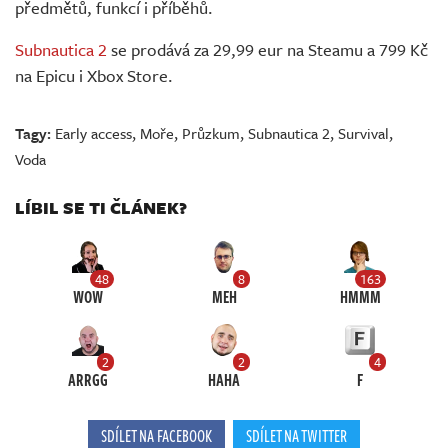
předmětů, funkcí i příběhů.
Subnautica 2
se prodává za 29,99 eur na Steamu a 799 Kč
na Epicu i Xbox Store.
Tagy:
Early access
,
Moře
,
Průzkum
,
Subnautica 2
,
Survival
,
Voda
LÍBIL SE TI ČLÁNEK?
48
8
163
WOW
MEH
HMMM
2
2
4
ARRGG
HAHA
F
SDÍLET NA FACEBOOK
SDÍLET NA TWITTER