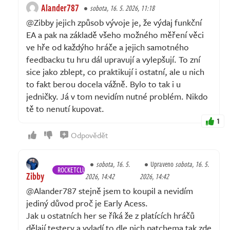
Alander787
sobota, 16. 5. 2026, 11:18
@Zibby jejich způsob vývoje je, že výdaj funkční
EA a pak na základě všeho možného měření věci
ve hře od každýho hráče a jejich samotného
feedbacku tu hru dál upravují a vylepšují. To zní
sice jako zblept, co praktikují i ostatní, ale u nich
to fakt berou docela vážně. Bylo to tak i u
jedničky. Já v tom nevidím nutné problém. Nikdo
tě to nenutí kupovat.
1
Odpovědět
sobota, 16. 5.
Upraveno
sobota, 16. 5.
ROCKETCLUB
Zibby
2026, 14:42
2026, 14:42
@Alander787 stejně jsem to koupil a nevidím
jediný důvod proč je Early Acess.
Jak u ostatních her se říká že z platících hráčů
dělají testery a vyladí to dle nich patchema tak zde