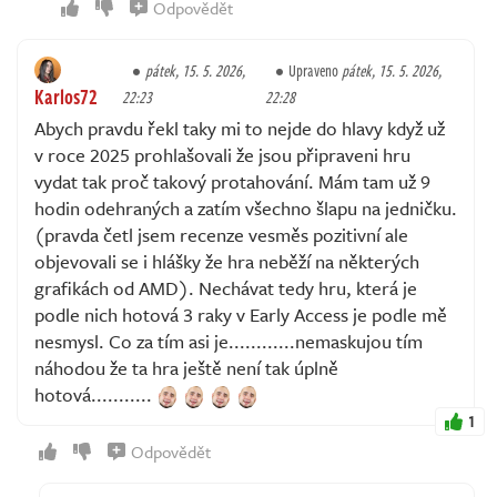
Odpovědět
pátek, 15. 5. 2026,
Upraveno
pátek, 15. 5. 2026,
Karlos72
22:23
22:28
Abych pravdu řekl taky mi to nejde do hlavy když už
v roce 2025 prohlašovali že jsou připraveni hru
vydat tak proč takový protahování. Mám tam už 9
hodin odehraných a zatím všechno šlapu na jedničku.
(pravda četl jsem recenze vesměs pozitivní ale
objevovali se i hlášky že hra neběží na některých
grafikách od AMD). Nechávat tedy hru, která je
podle nich hotová 3 raky v Early Access je podle mě
nesmysl. Co za tím asi je............nemaskujou tím
náhodou že ta hra ještě není tak úplně
hotová...........
1
Odpovědět