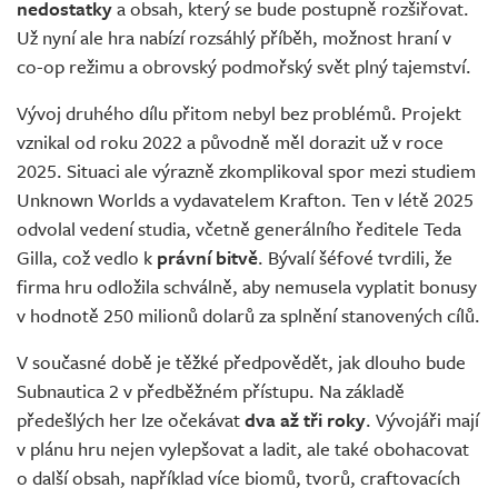
nedostatky
a obsah, který se bude postupně rozšiřovat.
Už nyní ale hra nabízí rozsáhlý příběh, možnost hraní v
co-op režimu a obrovský podmořský svět plný tajemství.
Vývoj druhého dílu přitom nebyl bez problémů. Projekt
vznikal od roku 2022 a původně měl dorazit už v roce
2025. Situaci ale výrazně zkomplikoval spor mezi studiem
Unknown Worlds a vydavatelem Krafton. Ten v létě 2025
odvolal vedení studia, včetně generálního ředitele Teda
Gilla, což vedlo k
právní bitvě
. Bývalí šéfové tvrdili, že
firma hru odložila schválně, aby nemusela vyplatit bonusy
v hodnotě 250 milionů dolarů za splnění stanovených cílů.
V současné době je těžké předpovědět, jak dlouho bude
Subnautica 2 v předběžném přístupu. Na základě
předešlých her lze očekávat
dva až tři roky
. Vývojáři mají
v plánu hru nejen vylepšovat a ladit, ale také obohacovat
o další obsah, například více biomů, tvorů, craftovacích