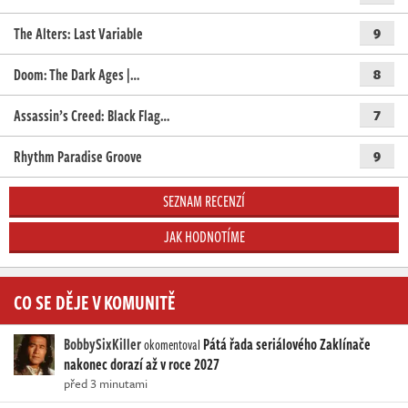
The Alters: Last Variable
9
Doom: The Dark Ages |…
8
Assassin’s Creed: Black Flag…
7
Rhythm Paradise Groove
9
SEZNAM RECENZÍ
JAK HODNOTÍME
CO SE DĚJE V KOMUNITĚ
BobbySixKiller
Pátá řada seriálového Zaklínače
okomentoval
nakonec dorazí až v roce 2027
před 3 minutami