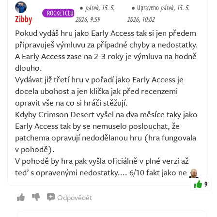
pátek, 15. 5.
Upraveno
pátek, 15. 5.
ROCKETCLUB
Zibby
2026, 9:59
2026, 10:02
Pokud vydáš hru jako Early Access tak si jen předem
připravuješ výmluvu za případné chyby a nedostatky.
A Early Access zase na 2-3 roky je výmluva na hodně
dlouho.
Vydávat již třetí hru v pořadí jako Early Access je
docela ubohost a jen klička jak před recenzemi
opravit vše na co si hráči stěžují.
Kdyby Crimson Desert vyšel na dva měsíce taky jako
Early Access tak by se nemuselo poslouchat, že
patchema opravují nedodělanou hru (hra fungovala
v pohodě).
V pohodě by hra pak vyšla oficiálně v plné verzi až
teď s opravenými nedostatky.... 6/10 fakt jako ne
9
Odpovědět