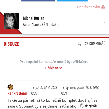
Nahlásit chybu
Michal Burian
Autor článku / Šéfredaktor
DISKUZE
| 23 KOMENTÁŘŮ
Pro napsání komentáře musíš být přihlášen.
Přihlásit se
pátek, 15. 5. 2026,
Upraveno
pátek, 15. 5. 2026,
PanPrcstenu
13:24
13:25
Takže za pár let, až to konečně komplet dodělají, se
zase u Subnauticy 2 sejdeme, zatím ahoj. 🖐️🐠🪸🐡