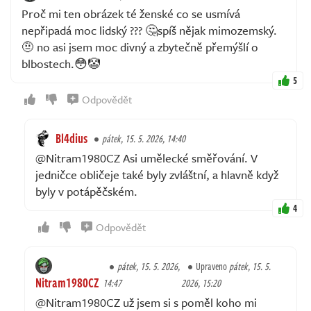
Proč mi ten obrázek té ženské co se usmívá
nepřipadá moc lidský ??? 🤔spíš nějak mimozemský.
🤨 no asi jsem moc divný a zbytečně přemýšlí o
blbostech.😳🤡
5
Odpovědět
Bl4dius
pátek, 15. 5. 2026, 14:40
@Nitram1980CZ Asi umělecké směřování. V
jedničce obličeje také byly zvláštní, a hlavně když
byly v potápěčském.
4
Odpovědět
pátek, 15. 5. 2026,
Upraveno
pátek, 15. 5.
Nitram1980CZ
14:47
2026, 15:20
@Nitram1980CZ už jsem si s poměl koho mi