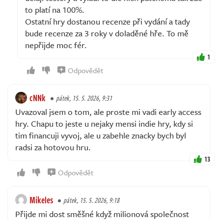
to platí na 100%.
Ostatní hry dostanou recenze při vydání a tady
bude recenze za 3 roky v doladěné hře. To mě
nepřijde moc fér.
1
Odpovědět
cNNk
pátek, 15. 5. 2026, 9:31
Uvazoval jsem o tom, ale proste mi vadi early access
hry. Chapu to jeste u nejaky mensi indie hry, kdy si
tim financuji vyvoj, ale u zabehle znacky bych byl
radsi za hotovou hru.
13
Odpovědět
Mikeles
pátek, 15. 5. 2026, 9:18
Přijde mi dost směšné když milionová společnost