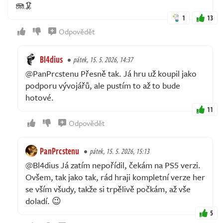
🪼🦑
1
13
Odpovědět
Bl4dius
pátek, 15. 5. 2026, 14:37
@PanPrcstenu Přesně tak. Já hru už koupil jako
podporu vývojářů, ale pustím to až to bude
hotové.
11
Odpovědět
PanPrcstenu
pátek, 15. 5. 2026, 15:13
@Bl4dius Já zatím nepořídil, čekám na PS5 verzi.
Ovšem, tak jako tak, rád hraji kompletní verze her
se vším všudy, takže si trpělivě počkám, až vše
doladí. 😉
5