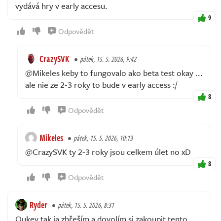
vydává hry v early accesu.
9
Odpovědět
CrazySVK
pátek, 15. 5. 2026, 9:42
@Mikeles keby to fungovalo ako beta test okay ...
ale nie ze 2-3 roky to bude v early access :/
8
Odpovědět
Mikeles
pátek, 15. 5. 2026, 10:13
@CrazySVK ty 2-3 roky jsou celkem úlet no xD
8
Odpovědět
Ryder
pátek, 15. 5. 2026, 8:31
Oukey tak ja zhřeším a dovolím si zakoupit tento