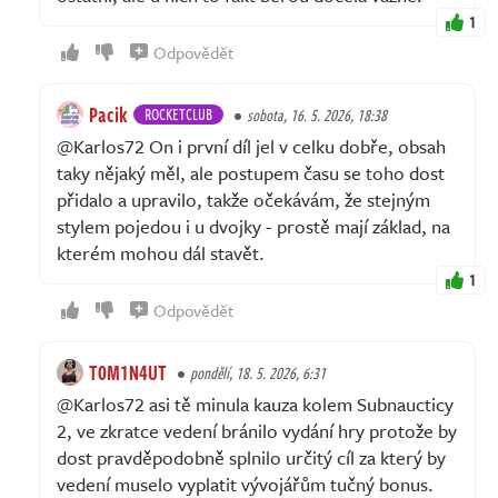
1
Odpovědět
Pacik
ROCKETCLUB
sobota, 16. 5. 2026, 18:38
@Karlos72 On i první díl jel v celku dobře, obsah
taky nějaký měl, ale postupem času se toho dost
přidalo a upravilo, takže očekávám, že stejným
stylem pojedou i u dvojky - prostě mají základ, na
kterém mohou dál stavět.
1
Odpovědět
T0M1N4UT
pondělí, 18. 5. 2026, 6:31
@Karlos72 asi tě minula kauza kolem Subnaucticy
2, ve zkratce vedení bránilo vydání hry protože by
dost pravděpodobně splnilo určitý cíl za který by
vedení muselo vyplatit vývojářům tučný bonus.