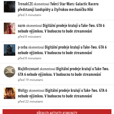
TrenakCZE
Tvůrci Star Wars: Galactic Raceru
okomentoval
představují landspídry a čtyřrukou mechaničku Hibi
před 3 minutami
narm
Digitální prodeje kralují u Take-Two. GTA 6
okomentoval
nebude výjimkou. V budoucnu to bude streamování
před 8 minutami
p-seba
Digitální prodeje kralují u Take-Two. GTA 6
okomentoval
nebude výjimkou. V budoucnu to bude streamování
před 8 minutami
MajkRezonant
Digitální prodeje kralují u Take-Two.
okomentoval
GTA 6 nebude výjimkou. V budoucnu to bude streamování
před 19 minutami
Wollgy
Digitální prodeje kralují u Take-Two. GTA 6
okomentoval
nebude výjimkou. V budoucnu to bude streamování
před 22 minutami
PŘEHLED AKTIVITY KOMUNITY