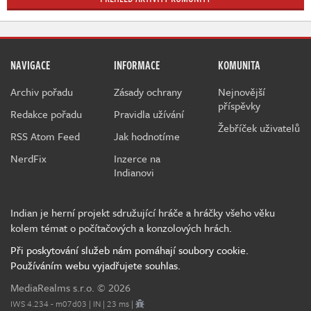
NAVIGACE
INFORMACE
KOMUNITA
Archiv pořadu
Zásady ochrany
Nejnovější
příspěvky
Redakce pořadu
Pravidla užívání
Žebříček uživatelů
RSS Atom Feed
Jak hodnotíme
NerdFix
Inzerce na
Indianovi
Indian je herní projekt sdružující hráče a hráčky všeho věku
kolem témat o počítačových a konzolových hrách.
Při poskytování služeb nám pomáhají soubory cookie.
Používáním webu vyjadřujete souhlas.
MediaRealms s.r.o.
© 2026
IWS 4.234 - m07d03 | IN | 23 ms |