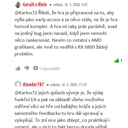
Geralt-z-Rivie
sobota, 16. 5. 2026, 9:35
@Karlos72 Říkali, že hra je připravená na to, aby
vyšla jako early access a za něco stála, ne že je hra
hotová komplet. A hra mi taky jede parádně, snad
na jediný bug jsem narazil, když jsem nemohl
něco naskenovat. Nevím co ostatní s AMD
grafikami, ale mně to nedělá s RX 6800 žádný
problém.
1
Odpovědět
Alander787
sobota, 16. 5. 2026, 11:14
@Karlos72 jejich způsob vývoje je, že výdaj
funkční EA a pak na základě všeho možného
měření věci ve hře od každýho hráče a jejich
samotného feedbacku tu hru dál upravují a
vylepšují. To zní sice jako zblept, co praktikují i
ostatní, ale u nich to fakt berou docela vážně.