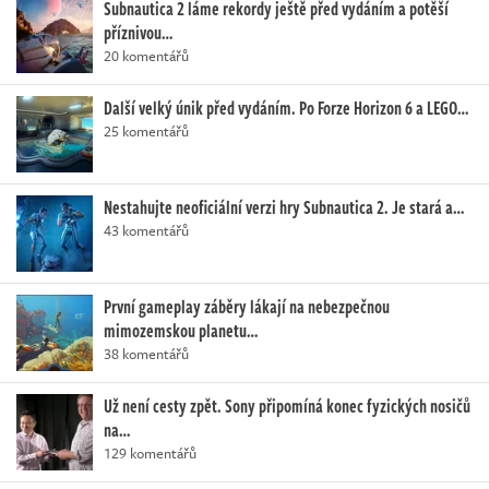
Subnautica 2 láme rekordy ještě před vydáním a potěší
příznivou…
20 komentářů
Další velký únik před vydáním. Po Forze Horizon 6 a LEGO…
25 komentářů
Nestahujte neoficiální verzi hry Subnautica 2. Je stará a…
43 komentářů
První gameplay záběry lákají na nebezpečnou
mimozemskou planetu…
38 komentářů
Už není cesty zpět. Sony připomíná konec fyzických nosičů
na…
129 komentářů