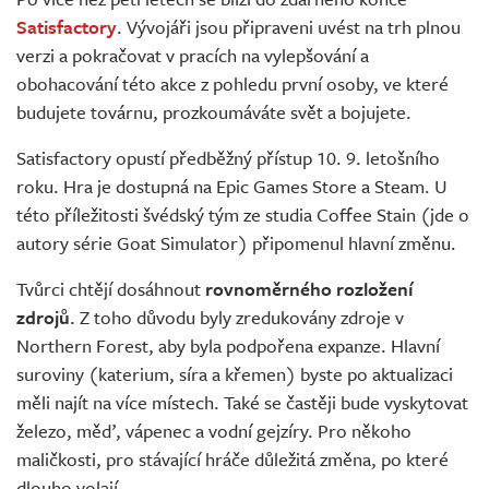
Živě
Satisfactory
. Vývojáři jsou připraveni uvést na trh plnou
verzi a pokračovat v pracích na vylepšování a
obohacování této akce z pohledu první osoby, ve které
budujete továrnu, prozkoumáváte svět a bojujete.
Satisfactory opustí předběžný přístup 10. 9. letošního
roku. Hra je dostupná na Epic Games Store a Steam. U
této příležitosti švédský tým ze studia Coffee Stain (jde o
autory série Goat Simulator) připomenul hlavní změnu.
Tvůrci chtějí dosáhnout
rovnoměrného rozložení
zdrojů
. Z toho důvodu byly zredukovány zdroje v
Northern Forest, aby byla podpořena expanze. Hlavní
suroviny (katerium, síra a křemen) byste po aktualizaci
měli najít na více místech. Také se častěji bude vyskytovat
železo, měď, vápenec a vodní gejzíry. Pro někoho
maličkosti, pro stávající hráče důležitá změna, po které
dlouho volají.