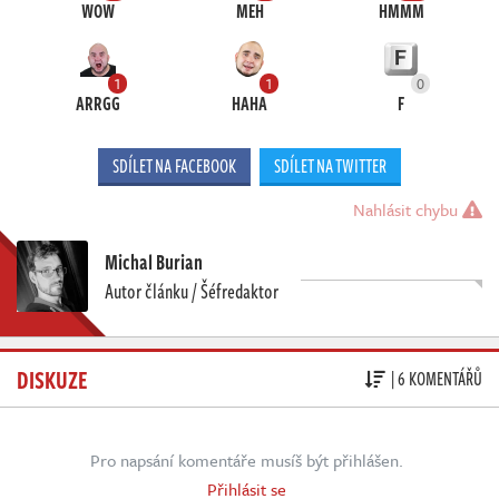
WOW
MEH
HMMM
1
1
0
ARRGG
HAHA
F
SDÍLET NA FACEBOOK
SDÍLET NA TWITTER
Nahlásit chybu
Michal Burian
Autor článku / Šéfredaktor
DISKUZE
| 6 KOMENTÁŘŮ
Pro napsání komentáře musíš být přihlášen.
Přihlásit se