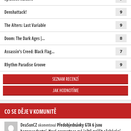
Denshattack!
9
The Alters: Last Variable
9
Doom: The Dark Ages |…
8
Assassin’s Creed: Black Flag…
7
Rhythm Paradise Groove
9
SEZNAM RECENZÍ
JAK HODNOTÍME
CO SE DĚJE V KOMUNITĚ
DeaSunCZ
Předobjednávky GTA 6 jsou
okomentoval