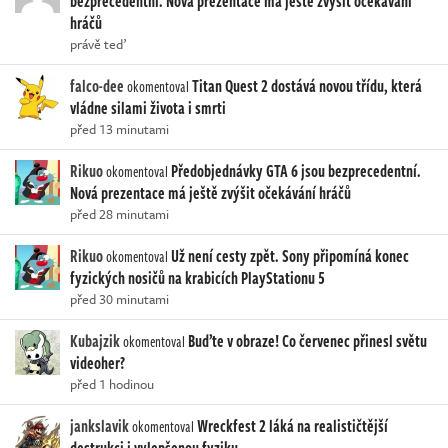
bezprecedentní. Nová prezentace má ještě zvýšit očekávání
hráčů
právě teď
falco-dee
Titan Quest 2 dostává novou třídu, která
okomentoval
vládne silami života i smrti
před 13 minutami
Rikuo
Předobjednávky GTA 6 jsou bezprecedentní.
okomentoval
Nová prezentace má ještě zvýšit očekávání hráčů
před 28 minutami
Rikuo
Už není cesty zpět. Sony připomíná konec
okomentoval
fyzických nosičů na krabicích PlayStationu 5
před 30 minutami
Kubajzik
Buďte v obraze! Co červenec přinesl světu
okomentoval
videoher?
před 1 hodinou
jankslavik
Wreckfest 2 láká na realističtější
okomentoval