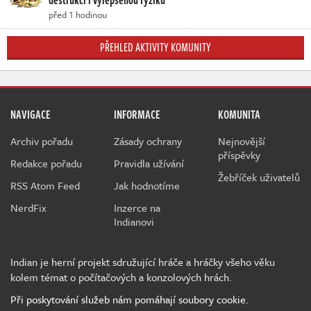
destrukci i vylepšenou fyziku
před 1 hodinou
PŘEHLED AKTIVITY KOMUNITY
NAVIGACE
INFORMACE
KOMUNITA
Archiv pořadu
Zásady ochrany
Nejnovější
příspěvky
Redakce pořadu
Pravidla užívání
Žebříček uživatelů
RSS Atom Feed
Jak hodnotíme
NerdFix
Inzerce na
Indianovi
Indian je herní projekt sdružující hráče a hráčky všeho věku
kolem témat o počítačových a konzolových hrách.
Při poskytování služeb nám pomáhají soubory cookie.