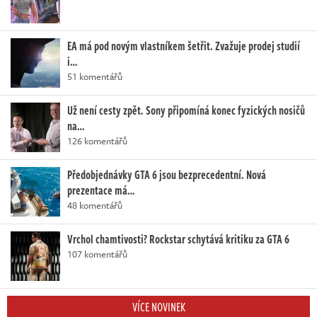
EA má pod novým vlastníkem šetřit. Zvažuje prodej studií
i…
51 komentářů
Už není cesty zpět. Sony připomíná konec fyzických nosičů
na…
126 komentářů
Předobjednávky GTA 6 jsou bezprecedentní. Nová
prezentace má…
48 komentářů
Vrchol chamtivosti? Rockstar schytává kritiku za GTA 6
107 komentářů
VÍCE NOVINEK