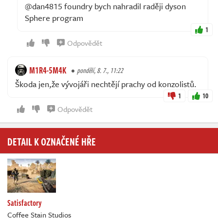
@dan4815 foundry bych nahradil raději dyson
Sphere program
1
Odpovědět
M1R4-5M4K
pondělí, 8. 7., 11:22
Škoda jen,že vývojáři nechtějí prachy od konzolistů.
1
10
Odpovědět
DETAIL K OZNAČENÉ HŘE
Satisfactory
Coffee Stain Studios