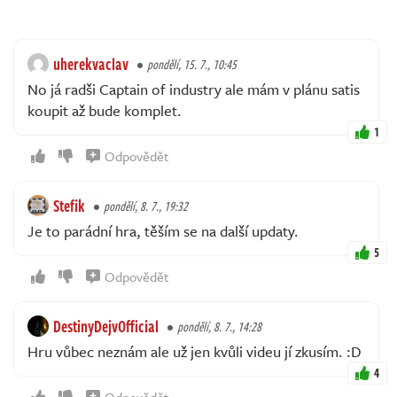
uherekvaclav
pondělí, 15. 7., 10:45
No já radši Captain of industry ale mám v plánu satis
koupit až bude komplet.
1
Odpovědět
Stefik
pondělí, 8. 7., 19:32
Je to parádní hra, těším se na další updaty.
5
Odpovědět
DestinyDejvOfficial
pondělí, 8. 7., 14:28
Hru vůbec neznám ale už jen kvůli videu jí zkusím. :D
4
Odpovědět