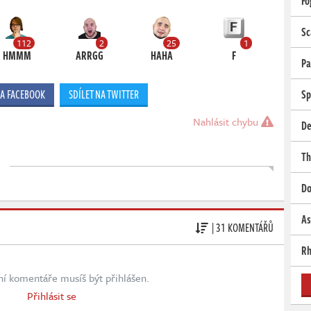
Fo
Sc
112
2
25
1
HMMM
ARRGG
HAHA
F
Pa
Sp
NA FACEBOOK
SDÍLET NA TWITTER
Nahlásit chybu
De
Th
Do
As
| 31 KOMENTÁŘŮ
Rh
ní komentáře musíš být přihlášen.
Přihlásit se