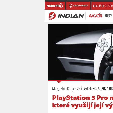
REALMERCH.STO
MAGAZÍN
RECE
Magazín
·
Drby
·
ve čtvrtek
30. 5. 2024 08
PlayStation 5 Pro 
které využijí její v