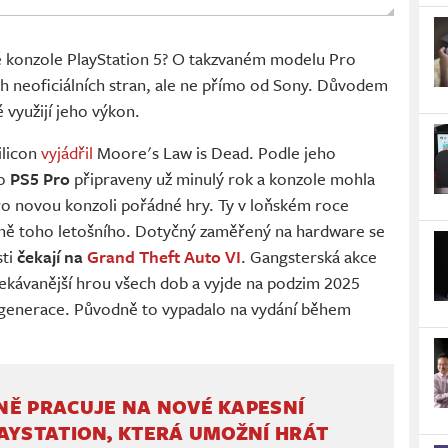
e konzole PlayStation 5? O takzvaném modelu Pro
h neoficiálních stran, ale ne přímo od Sony. Důvodem
 využijí jeho výkon.
ilicon
vyjádřil
Moore's Law is Dead. Podle jeho
ro
PS5 Pro
připraveny už minulý rok a konzole mohla
ro novou konzoli pořádné hry. Ty v loňském roce
vině toho letošního. Dotyčný zaměřený na hardware se
sti
čekají na
Grand Theft Auto VI
. Gangsterská akce
ekávanější hrou všech dob a vyjde na podzim 2025
 generace. Původně to vypadalo na vydání během
NĚ PRACUJE NA NOVÉ KAPESNÍ
AYSTATION, KTERÁ UMOŽNÍ HRÁT