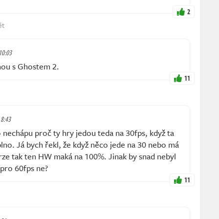
2
ět
 10:03
vnou s Ghostem 2.
11
 8:43
 nechápu proč ty hry jedou teda na 30fps, když ta
lno. Já bych řekl, že když něco jede na 30 nebo má
erze tak ten HW maká na 100%. Jinak by snad nebyl
pro 60fps ne?
11