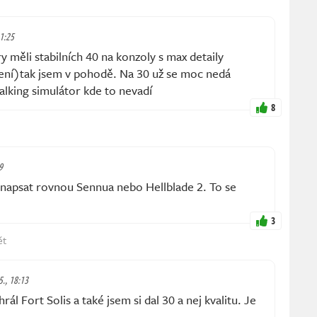
11:25
 měli stabilních 40 na konzoly s max detaily
ení)tak jsem v pohodě. Na 30 už se moc nedá
alking simulátor kde to nevadí
8
9
apsat rovnou Sennua nebo Hellblade 2. To se
3
ět
5., 18:13
ál Fort Solis a také jsem si dal 30 a nej kvalitu. Je