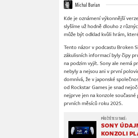
Michal Burian
Kde je oznámení výkonnější verz
slyšíme už hodně dlouho z různýc
může být odklad kvůli hrám, které
Tento názor v podcastu Broken S
zákulisních informací byly čipy p
na podzim vyjít. Sony ale nemá p
nebyly a nejsou ani v první polo
domnívá, že v japonské společno
od Rockstar Games je snad nejoč
nejprve jen na konzole současné
prvních měsíců roku 2025.
SONY ÚDAJ
KONZOLI PL