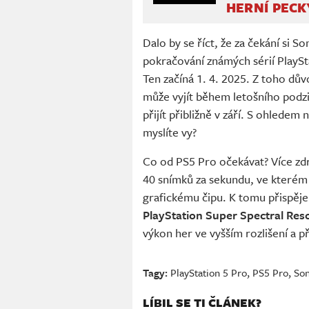
HERNÍ PECK
Dalo by se říct, že za čekání si
pokračování známých sérií PlaySt
Ten začíná 1. 4. 2025. Z toho dů
může vyjít během letošního podz
přijít přibližně v září. S ohledem
myslíte vy?
Co od PS5 Pro očekávat? Více zdro
40 snímků za sekundu, ve kterém
grafickému čipu. K tomu přispěje
PlayStation Super Spectral Res
výkon her ve vyšším rozlišení a p
Tagy:
PlayStation 5 Pro
,
PS5 Pro
,
So
LÍBIL SE TI ČLÁNEK?