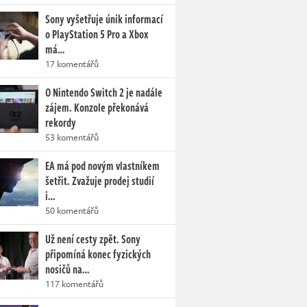
Sony vyšetřuje únik informací
o PlayStation 5 Pro a Xbox
má…
17 komentářů
O Nintendo Switch 2 je nadále
zájem. Konzole překonává
rekordy
53 komentářů
EA má pod novým vlastníkem
šetřit. Zvažuje prodej studií
i…
50 komentářů
Už není cesty zpět. Sony
připomíná konec fyzických
nosičů na…
117 komentářů