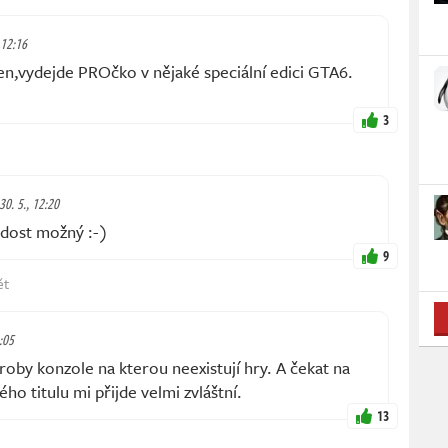
 12:16
,vydejde PROčko v nějaké speciální edici GTA6.
3
 30. 5., 12:20
ost možný :-)
9
ět
2:05
roby konzole na kterou neexistují hry. A čekat na
ho titulu mi přijde velmi zvláštní.
13