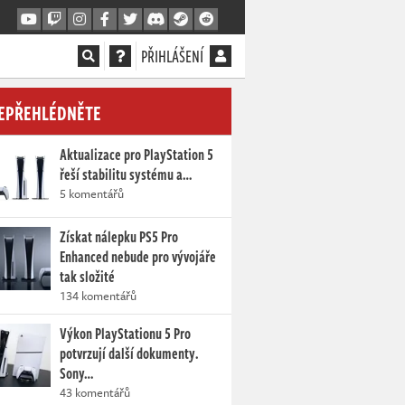
PŘIHLÁŠENÍ
EPŘEHLÉDNĚTE
Aktualizace pro PlayStation 5
řeší stabilitu systému a…
5 komentářů
Získat nálepku PS5 Pro
Enhanced nebude pro vývojáře
tak složité
134 komentářů
Výkon PlayStationu 5 Pro
potvrzují další dokumenty.
Sony…
43 komentářů