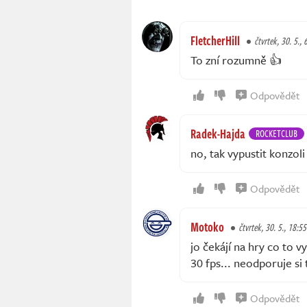
FletcherHill
čtvrtek, 30. 5., 
To zní rozumně 👍
Odpovědět
Radek-Hajda
ROCKETCLUB
no, tak vypustit konzoli
Odpovědět
Motoko
čtvrtek, 30. 5., 18:55
jo čekájí na hry co to v
30 fps... neodporuje si
Odpovědět