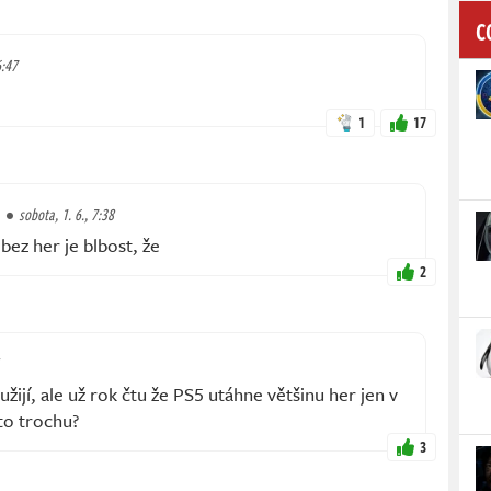
C
6:47
1
17
sobota, 1. 6., 7:38
 bez her je blbost, že
2
yužijí, ale už rok čtu že PS5 utáhne většinu her jen v
 to trochu?
3