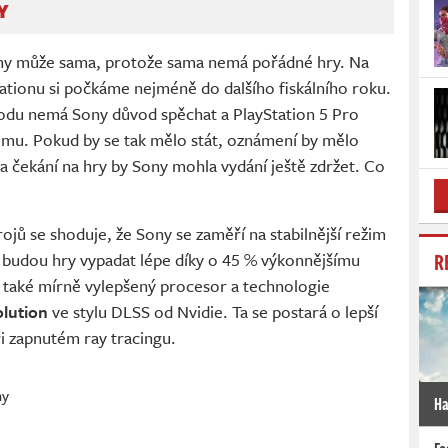
Y
 Sony může sama, protože sama nemá pořádné hry. Na
ationu si počkáme nejméně do dalšího fiskálního roku.
vodu nemá Sony důvod spěchat a PlayStation 5 Pro
imu. Pokud by se tak mělo stát, oznámení by mělo
 na čekání na hry by Sony mohla vydání ještě zdržet. Co
jů se shoduje, že Sony se zaměří na stabilnější režim
R
 budou hry vypadat lépe díky o 45 % výkonnějšímu
 také mírně vylepšený procesor a technologie
olution
ve stylu DLSS od Nvidie. Ta se postará o lepší
ři zapnutém ray tracingu.
ny
Ha