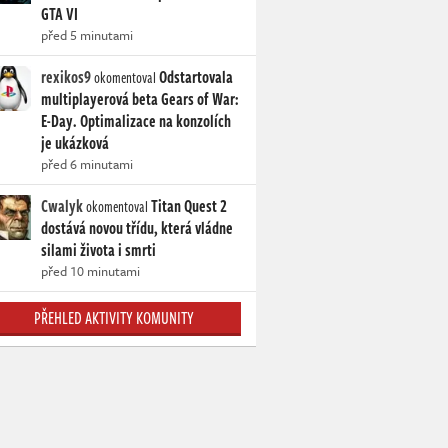
GTA VI
před 5 minutami
rexikos9
Odstartovala
okomentoval
multiplayerová beta Gears of War:
E-Day. Optimalizace na konzolích
je ukázková
před 6 minutami
Cwalyk
Titan Quest 2
okomentoval
dostává novou třídu, která vládne
silami života i smrti
před 10 minutami
PŘEHLED AKTIVITY KOMUNITY