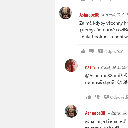
Ashnobe88
čtvrtek, 30. 5., 
Za mě kdyby všechny hry
(nemyslím nutně rozliš
koukat pokud to není w
Odpovědět
narm
čtvrtek, 30. 5., 16:5
@Ashnobe88 můžeš n
nemusíš stydět 😉😄
Odpověd
Ashnobe88
čtvrtek, 30. 
@narm já třeba teď hr
to tam v pohodě