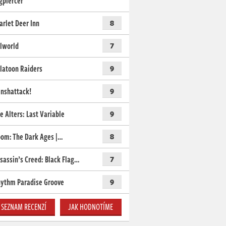
gpiercer
arlet Deer Inn
8
lworld
7
latoon Raiders
9
nshattack!
9
e Alters: Last Variable
9
om: The Dark Ages |…
8
sassin’s Creed: Black Flag…
7
ythm Paradise Groove
9
SEZNAM RECENZÍ
JAK HODNOTÍME