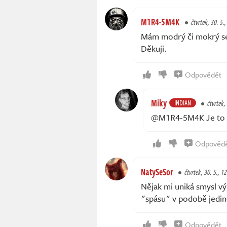
M1R4-5M4K
čtvrtek, 30. 5.,
Mám modrý či mokrý sen
Děkuji.
Odpovědět
Miky
INDIAN
čtvrtek,
@M1R4-5M4K Je to d
Odpověd
NatySeSor
čtvrtek, 30. 5., 1
Nějak mi uniká smysl vý
"spásu" v podobě jediné
Odpovědět