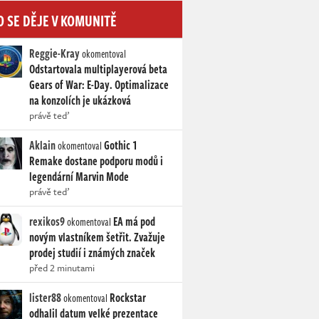
O SE DĚJE V KOMUNITĚ
Reggie-Kray
okomentoval
Odstartovala multiplayerová beta
Gears of War: E-Day. Optimalizace
na konzolích je ukázková
právě teď
Aklain
Gothic 1
okomentoval
Remake dostane podporu modů i
legendární Marvin Mode
právě teď
rexikos9
EA má pod
okomentoval
novým vlastníkem šetřit. Zvažuje
prodej studií i známých značek
před 2 minutami
lister88
Rockstar
okomentoval
odhalil datum velké prezentace