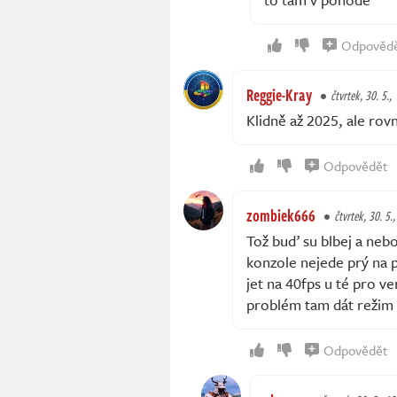
Odpověd
Reggie-Kray
čtvrtek, 30. 5.,
Klidně až 2025, ale ro
Odpovědět
zombiek666
čtvrtek, 30. 5.,
Tož buď su blbej a nebo
konzole nejede prý na p
jet na 40fps u té pro v
problém tam dát režim 
Odpovědět