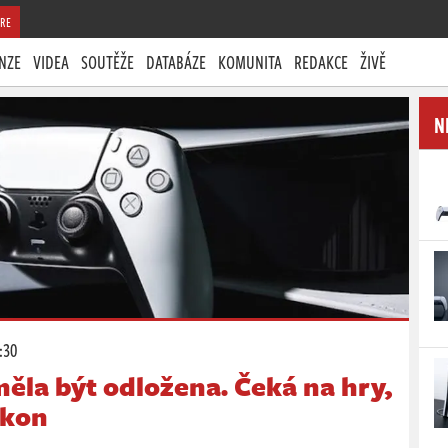
RE
NZE
VIDEA
SOUTĚŽE
DATABÁZE
KOMUNITA
REDAKCE
ŽIVĚ
N
:30
měla být odložena. Čeká na hry,
ýkon