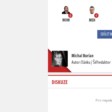
8
9
WOW
MEH
SDÍLET 
Michal Burian
Autor článku / Šéfredaktor
DISKUZE
Pro napsá