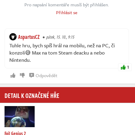
Pro napsání komentáře musíš být přihlášen.
Přihlásit se
AspartusCZ
pátek, 15. 10., 9:15
Tuhle hru, bych spíš hrál na mobilu, než na PC, či
konzoli😅 Max na tom Steam deacku a nebo
Nintendu.
1
Odpovědět
DETAIL K OZNAČENÉ HŘE
Evil Genius 2