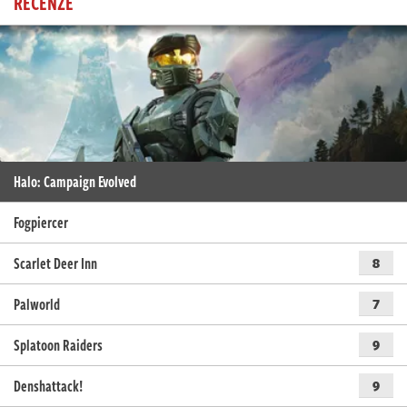
RECENZE
Halo: Campaign Evolved
Fogpiercer
Scarlet Deer Inn
8
Palworld
7
Splatoon Raiders
9
Denshattack!
9