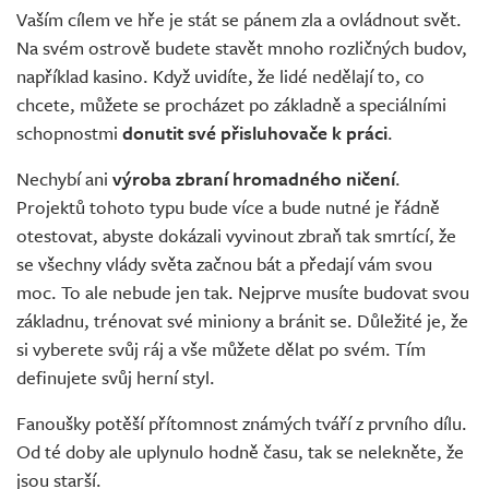
Vaším cílem ve hře je stát se pánem zla a ovládnout svět.
Na svém ostrově budete stavět mnoho rozličných budov,
například kasino. Když uvidíte, že lidé nedělají to, co
chcete, můžete se procházet po základně a speciálními
schopnostmi
donutit své přisluhovače k práci
.
Nechybí ani
výroba zbraní hromadného ničení
.
Projektů tohoto typu bude více a bude nutné je řádně
otestovat, abyste dokázali vyvinout zbraň tak smrtící, že
se všechny vlády světa začnou bát a předají vám svou
moc. To ale nebude jen tak. Nejprve musíte budovat svou
základnu, trénovat své miniony a bránit se. Důležité je, že
si vyberete svůj ráj a vše můžete dělat po svém. Tím
definujete svůj herní styl.
Fanoušky potěší přítomnost známých tváří z prvního dílu.
Od té doby ale uplynulo hodně času, tak se nelekněte, že
jsou starší.