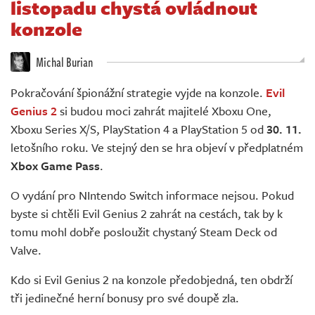
listopadu chystá ovládnout
Živě
konzole
Michal Burian
Pokračování špionážní strategie vyjde na konzole.
Evil
Genius 2
si budou moci zahrát majitelé Xboxu One,
Xboxu Series X/S, PlayStation 4 a PlayStation 5 od
30. 11.
letošního roku. Ve stejný den se hra objeví v předplatném
Xbox Game Pass
.
O vydání pro NIntendo Switch informace nejsou. Pokud
byste si chtěli Evil Genius 2 zahrát na cestách, tak by k
tomu mohl dobře posloužit chystaný Steam Deck od
Valve.
Kdo si Evil Genius 2 na konzole předobjedná, ten obdrží
tři jedinečné herní bonusy pro své doupě zla.