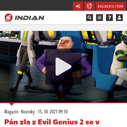
REALMERCH.STORE
Magazín
Recenze
Videa
Soutěže
Databáze
Komunita
Magazín
·
Novinky
·
15. 10. 2021 09:10
Redakce
Pán zla z Evil Genius 2 se v