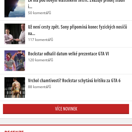
EA má pod novým vlastníkem šetřit. Zvažuje prodej studií
i…
50 komentářů
Už není cesty zpět. Sony připomíná konec fyzických nosičů
na…
117 komentářů
Rockstar odhalil datum velké prezentace GTA VI
120 komentářů
Vrchol chamtivosti? Rockstar schytává kritiku za GTA 6
88 komentářů
VÍCE NOVINEK