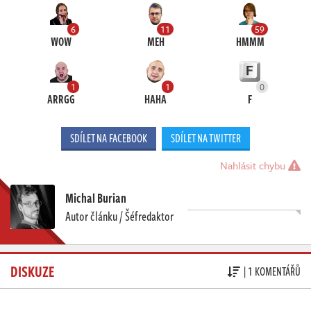
6
11
59
WOW
MEH
HMMM
1
1
0
ARRGG
HAHA
F
SDÍLET NA FACEBOOK
SDÍLET NA TWITTER
Nahlásit chybu
Michal Burian
Autor článku / Šéfredaktor
DISKUZE
| 1 KOMENTÁŘŮ