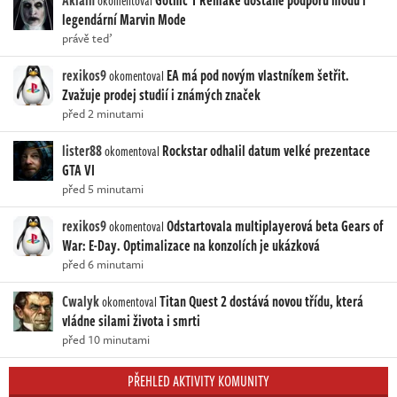
okomentoval
legendární Marvin Mode
právě teď
rexikos9
EA má pod novým vlastníkem šetřit.
okomentoval
Zvažuje prodej studií i známých značek
před 2 minutami
lister88
Rockstar odhalil datum velké prezentace
okomentoval
GTA VI
před 5 minutami
rexikos9
Odstartovala multiplayerová beta Gears of
okomentoval
War: E-Day. Optimalizace na konzolích je ukázková
před 6 minutami
Cwalyk
Titan Quest 2 dostává novou třídu, která
okomentoval
vládne silami života i smrti
před 10 minutami
PŘEHLED AKTIVITY KOMUNITY