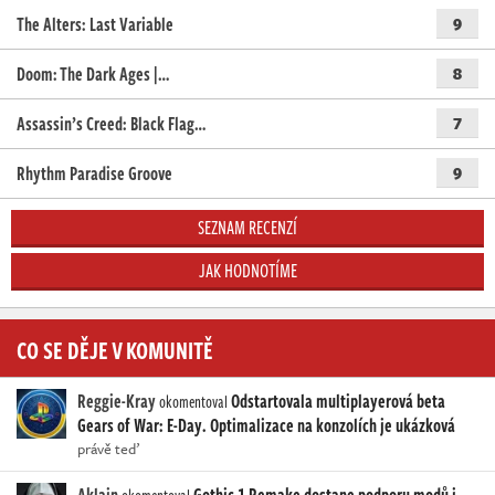
The Alters: Last Variable
9
Doom: The Dark Ages |…
8
Assassin’s Creed: Black Flag…
7
Rhythm Paradise Groove
9
SEZNAM RECENZÍ
JAK HODNOTÍME
CO SE DĚJE V KOMUNITĚ
Reggie-Kray
Odstartovala multiplayerová beta
okomentoval
Gears of War: E-Day. Optimalizace na konzolích je ukázková
právě teď
Aklain
Gothic 1 Remake dostane podporu modů i