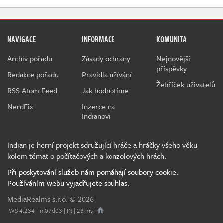
NAVIGACE
INFORMACE
KOMUNITA
Archiv pořadu
Zásady ochrany
Nejnovější
příspěvky
Redakce pořadu
Pravidla užívání
Žebříček uživatelů
RSS Atom Feed
Jak hodnotíme
NerdFix
Inzerce na
Indianovi
Indian je herní projekt sdružující hráče a hráčky všeho věku
kolem témat o počítačových a konzolových hrách.
Při poskytování služeb nám pomáhají soubory cookie.
Používáním webu vyjadřujete souhlas.
MediaRealms s.r.o.
© 2026
IWS 4.234 - m07d03 | IN | 23 ms |