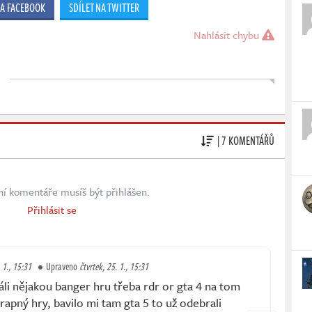
NA FACEBOOK
SDÍLET NA TWITTER
Nahlásit chybu
| 7 KOMENTÁŘŮ
ní komentáře musíš být přihlášen.
Přihlásit se
 1., 15:31
Upraveno
čtvrtek, 25. 1., 15:31
áli nějakou banger hru třeba rdr or gta 4 na tom
rapný hry, bavilo mi tam gta 5 to už odebrali