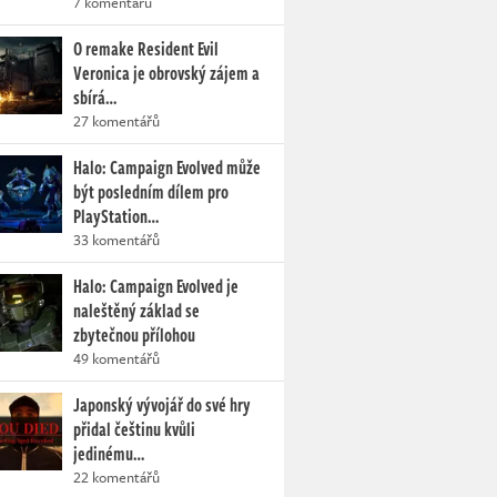
7 komentářů
O remake Resident Evil
Veronica je obrovský zájem a
sbírá…
27 komentářů
Halo: Campaign Evolved může
být posledním dílem pro
PlayStation…
33 komentářů
Halo: Campaign Evolved je
naleštěný základ se
zbytečnou přílohou
49 komentářů
Japonský vývojář do své hry
přidal češtinu kvůli
jedinému…
22 komentářů