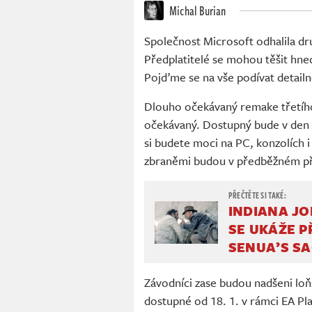
Michal Burian
Společnost Microsoft odhalila d
Předplatitelé se mohou těšit hned
Pojďme se na vše podívat detailně
Dlouho očekávaný remake třetíh
očekávaný. Dostupný bude v den v
si budete moci na PC, konzolích i
zbraněmi budou v předběžném př
INDIANA J
SE UKÁŽE P
SENUA’S SA
Závodníci zase budou nadšeni lo
dostupné od 18. 1. v rámci EA Pl