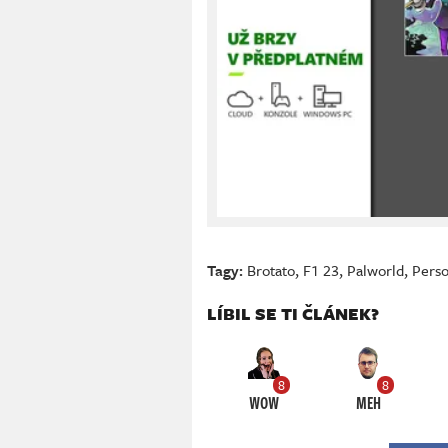
Tagy:
Brotato
,
F1 23
,
Palworld
,
Perso
LÍBIL SE TI ČLÁNEK?
8
8
WOW
MEH