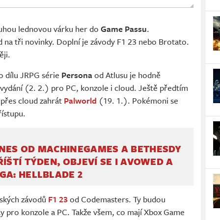
ruhou lednovou várku her do
Game Passu
.
 na tři novinky. Doplní je závody F1 23 nebo Brotato.
ji.
o dílu JRPG série
Persona
od Atlusu je hodně
ydání (2. 2.) pro PC, konzole i cloud. Ještě předtím
 přes cloud zahrát
Palworld
(19. 1.). Pokémoni se
ístupu.
ONES OD MACHINEGAMES A BETHESDY
ŘÍŠTÍ TÝDEN, OBJEVÍ SE I AVOWED A
GA: HELLBLADE 2
ňských závodů
F1 23
od Codemasters. Ty budou
ay pro konzole a PC. Takže všem, co mají Xbox Game