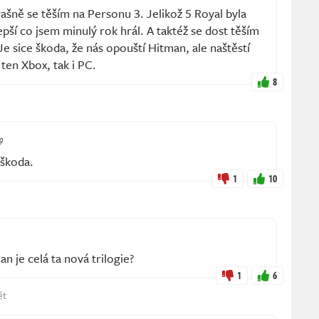
ašně se těším na Personu 3. Jelikož 5 Royal byla
lepší co jsem minulý rok hrál. A taktéž se dost těším
Je sice škoda, že nás opouští Hitman, ale naštěstí
 ten Xbox, tak i PC.
8
9
 škoda.
1
10
n je celá ta nová trilogie?
1
6
ět