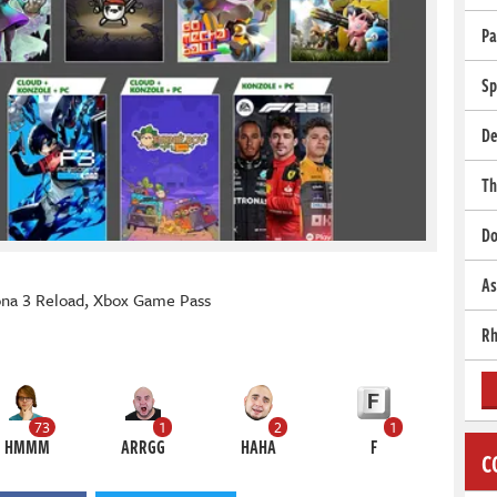
Pa
Sp
De
Th
Do
As
na 3 Reload
,
Xbox Game Pass
Rh
73
1
2
1
HMMM
ARRGG
HAHA
F
C