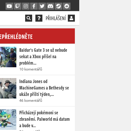
PŘIHLÁŠENÍ
EPŘEHLÉDNĚTE
Baldur's Gate 3 se už nebude
sekat a Xbox přišel na
problém…
10 komentářů
Indiana Jones od
MachineGames a Bethesdy se
ukáže příští týden,…
46 komentářů
Přicházejí pokémoni se
zbraněmi. Palworld má datum
a bude v…