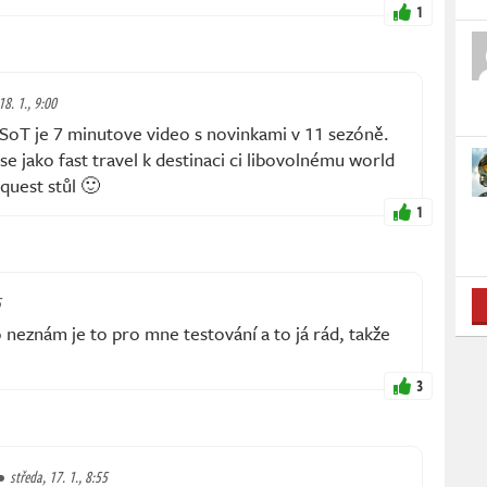
1
18. 1., 9:00
SoT je 7 minutove video s novinkami v 11 sezóně.
e jako fast travel k destinaci ci libovolnému world
quest stůl 🙂
1
5
 neznám je to pro mne testování a to já rád, takže
3
středa, 17. 1., 8:55