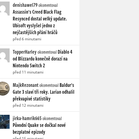
denishawel79
okomentoval
Assassin's Creed Black Flag
Resynced dostal velký update.
Ubisoft vyslyšel jedno z
nejčastějších přání hráčů
před 6 minutami
TopperHarley
Diablo 4
okomentoval
od Blizzardu konečně dorazí na
Nintendo Switch 2
před 11 minutami
MajkRezonant
Baldur's
okomentoval
Gate 3 slaví tři roky. Larian odhalil
překvapivé statistiky
před 12 minutami
jirka-hamrik665
okomentoval
Původní Quake se dočkal nové
bezplatné epizody
před 15 minutami