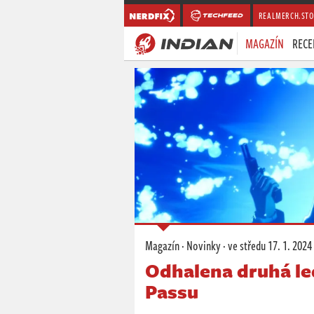
REALMERCH.STO
MAGAZÍN
RECE
Magazín
·
Novinky
·
ve středu
17. 1. 2024
Odhalena druhá le
Passu