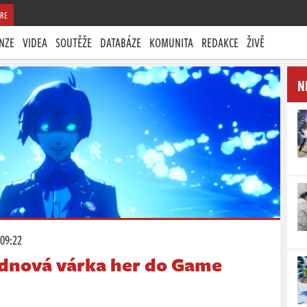
RE
NZE
VIDEA
SOUTĚŽE
DATABÁZE
KOMUNITA
REDAKCE
ŽIVĚ
N
 09:22
dnová várka her do Game