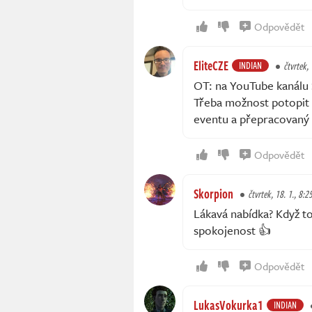
Odpovědět
EliteCZE
INDIAN
čtvrtek, 
OT: na YouTube kanálu 
Třeba možnost potopit s
eventu a přepracovaný 
Odpovědět
Skorpion
čtvrtek, 18. 1., 8:2
Lákavá nabídka? Když to
spokojenost 👍
Odpovědět
LukasVokurka1
INDIAN