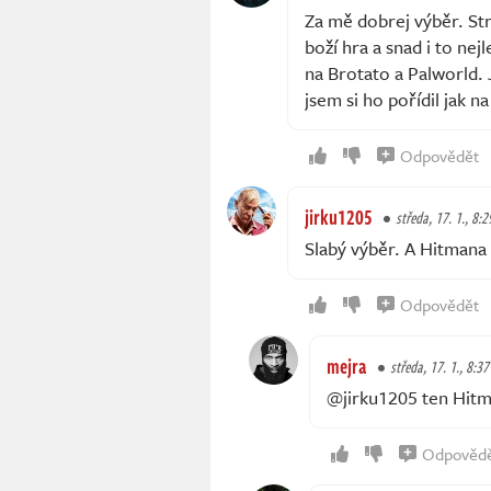
Za mě dobrej výběr. Str
boží hra a snad i to nej
na Brotato a Palworld. 
jsem si ho pořídil jak na
Odpovědět
jirku1205
středa, 17. 1., 8:2
Slabý výběr. A Hitmana
Odpovědět
mejra
středa, 17. 1., 8:37
@jirku1205 ten Hitma
Odpověd