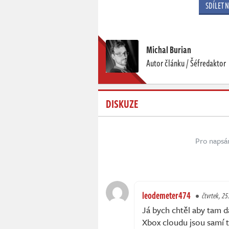
SDÍLET 
Michal Burian
Autor článku / Šéfredaktor
DISKUZE
Pro napsá
leodemeter474
čtvrtek, 25.
Já bych chtěl aby tam d
Xbox cloudu jsou samí t