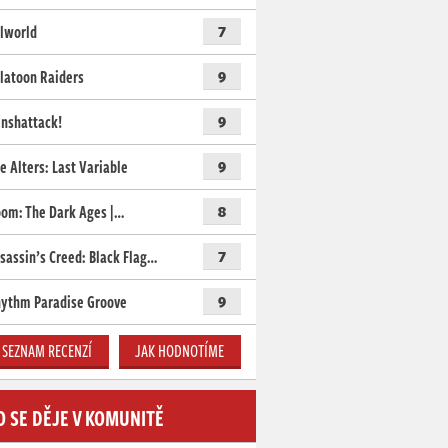
lworld
7
latoon Raiders
9
nshattack!
9
e Alters: Last Variable
9
om: The Dark Ages |…
8
sassin’s Creed: Black Flag…
7
ythm Paradise Groove
9
SEZNAM RECENZÍ
JAK HODNOTÍME
O SE DĚJE V KOMUNITĚ