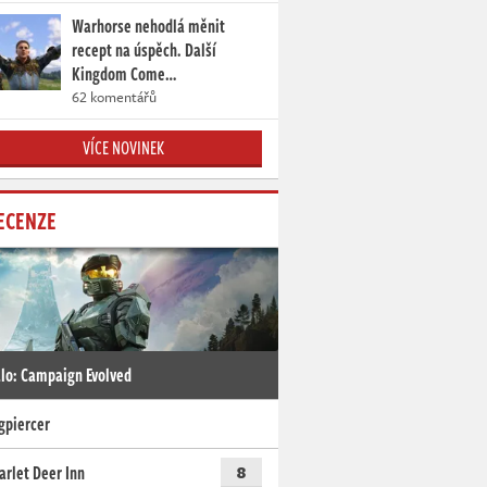
Warhorse nehodlá měnit
recept na úspěch. Další
Kingdom Come…
62 komentářů
VÍCE NOVINEK
ECENZE
lo: Campaign Evolved
gpiercer
arlet Deer Inn
8