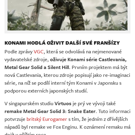
KONAMI HODLÁ OŽIVIT DALŠÍ SVÉ FRANŠÍZY
Podle zprávy
VGC
, která se odvolává na nejmenované
vydavatelské zdroje,
oživuje Konami série Castlevania,
Metal Gear Solid a Silent Hill
. Prvním projektem má být
nová Castlevania, kterou zdroje popisují jako re-imaginaci
série, na níž se podílí interní tým Konami v Japonsku s
podporou externích japonských studií.
V singapurském studiu
Virtuos
je prý ve vývoji také
remake Metal Gear Solid 3: Snake Eater
. Tuto informaci
potvrzuje
britský Eurogamer
s tím, že jedním z dřívějších
nápadů byl remake ve Fox Enginu. K oznámení remaku má
dojít v příštím roce.