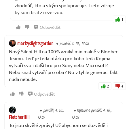
zhodnúť, kto a s kým spolupracuje. Tieto zdroje
by som bral z rezervou.
1
Odpovědět
markyslightsgordon
pondělí, 4. 10., 13:08
Nový Silent Hill na 100% vzniká minimalně v Bloober
Teamu. Teď je teda otázka pro koho teda Kojima
vytvaří svoji další hru pro Sony nebo Microsoft?
Nebo snad vytvaří pro oba ? No v tyhle generaci fakt
nuda nebude.
2
4
Odpovědět
pondělí, 4. 10.,
Upraveno
pondělí, 4. 10.,
FletcherHill
13:07
13:08
To jsou skvělé zprávy! Už abychom se dozvěděli