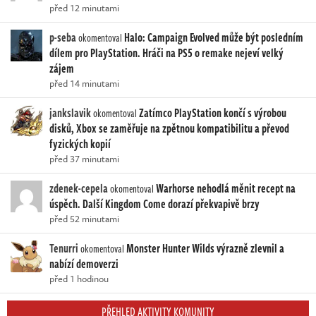
před 12 minutami
p-seba
Halo: Campaign Evolved může být posledním
okomentoval
dílem pro PlayStation. Hráči na PS5 o remake nejeví velký
zájem
před 14 minutami
jankslavik
Zatímco PlayStation končí s výrobou
okomentoval
disků, Xbox se zaměřuje na zpětnou kompatibilitu a převod
fyzických kopií
před 37 minutami
zdenek-cepela
Warhorse nehodlá měnit recept na
okomentoval
úspěch. Další Kingdom Come dorazí překvapivě brzy
před 52 minutami
Tenurri
Monster Hunter Wilds výrazně zlevnil a
okomentoval
nabízí demoverzi
před 1 hodinou
PŘEHLED AKTIVITY KOMUNITY