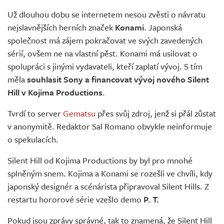
Živě
Už dlouhou dobu se internetem nesou zvěsti o návratu
nejslavnějších herních značek
Konami
. Japonská
společnost má zájem pokračovat ve svých zavedených
sérií, ovšem ne na vlastní pěst. Konami má usilovat o
spolupráci s jinými vydavateli, kteří zaplatí vývoj. S tím
měla
souhlasit Sony a financovat vývoj nového Silent
Hill v Kojima Productions
.
Tvrdí to server
Gematsu
přes svůj zdroj, jenž si přál zůstat
v anonymitě. Redaktor Sal Romano obvykle neinformuje
o spekulacích.
Silent Hill od Kojima Productions by byl pro mnohé
splněným snem. Kojima a Konami se rozešli ve chvíli, kdy
japonský designér a scénárista připravoval Silent Hills. Z
restartu hororové série vzešlo demo
P. T.
Pokud jsou zprávy správné, tak to znamená, že Silent Hill