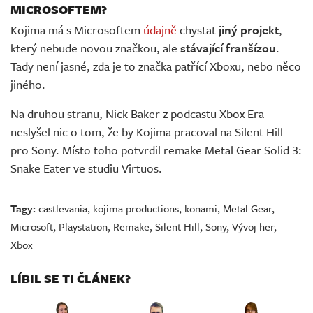
MICROSOFTEM?
Kojima má s Microsoftem
údajně
chystat
jiný projekt
,
který nebude novou značkou, ale
stávající franšízou
.
Tady není jasné, zda je to značka patřící Xboxu, nebo něco
jiného.
Na druhou stranu, Nick Baker z podcastu Xbox Era
neslyšel nic o tom, že by Kojima pracoval na Silent Hill
pro Sony. Místo toho potvrdil remake Metal Gear Solid 3:
Snake Eater ve studiu Virtuos.
Tagy:
castlevania
,
kojima productions
,
konami
,
Metal Gear
,
Microsoft
,
Playstation
,
Remake
,
Silent Hill
,
Sony
,
Vývoj her
,
Xbox
LÍBIL SE TI ČLÁNEK?