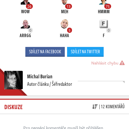
26
13
75
WOW
MEH
HMMM
0
5
0
ARRGG
HAHA
F
SDÍLET NA FACEBOOK
SDÍLET NA TWITTER
Nahlásit chybu
Michal Burian
Autor článku / Šéfredaktor
DISKUZE
| 12 KOMENTÁŘŮ
Pro napsání komentáře musíš být přihlášen.