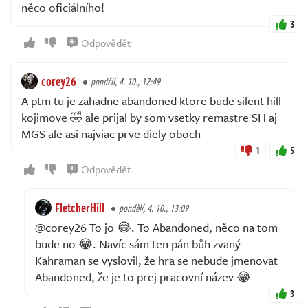
něco oficiálního!
3
Odpovědět
corey26
pondělí, 4. 10., 12:49
A ptm tu je zahadne abandoned ktore bude silent hill
kojimove 🤣 ale prijal by som vsetky remastre SH aj
MGS ale asi najviac prve diely oboch
1
5
Odpovědět
FletcherHill
pondělí, 4. 10., 13:09
@corey26 To jo 😂. To Abandoned, něco na tom
bude no 😂. Navíc sám ten pán bůh zvaný
Kahraman se vyslovil, že hra se nebude jmenovat
Abandoned, že je to prej pracovní název 😂
3