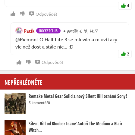
4
Odpovědět
Pacik
ROCKETCLUB
pondělí, 4. 10., 14:17
@Ricmont O Half Life 3 se mluvilo a mluví taky
víc než dost a stále nic… :D
2
Odpovědět
NEPŘEHLÉDNĚTE
Remake Metal Gear Solid a nový Silent Hill oznámí Sony?
5 komentářů
Silent Hill od Bloober Team? Autoři The Medium a Blair
Witch…