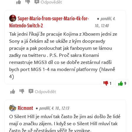
Odpovědět
Super-Mario-from-super-Mario-4k-for-
pondělí, 4.
Nintendo-Switch-2
10., 12:40
Tak jedni říkají že pracuje Kojima z Xboxem jedni ze
Sony a já čekám až se ukáže z kým doopravdy
pracuje a pak poslouchat jak fanboyum se lámou
zadky na twitteru . P.S. Proč sakra Konami
remastruje MGS3 díl co se dobře zestárnul radši
bych port MGS 1-4 na moderní platformy (hlavně
4)
1
9
Odpovědět
Ricmont
pondělí, 4. 10., 12:13
O Silent Hill je mluví tak často že jim asi došlo že lidé
mají o značku zájem. I když se o Silent Hill mluví tak
často že už přestávám věřit že vznikne.