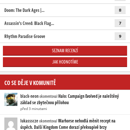
Doom: The Dark Ages |…
8
Assassin’s Creed: Black Flag…
7
Rhythm Paradise Groove
9
SEZNAM RECENZÍ
JAK HODNOTÍME
CO SE DĚJE V KOMUNITĚ
black-neon
Halo: Campaign Evolved je naleštěný
okomentoval
základ se zbytečnou přílohou
před 3 minutami
lukassscze
Warhorse nehodlá měnit recept na
okomentoval
úspěch. Další Kingdom Come dorazí překvapivě brzy