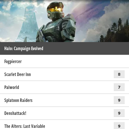
Halo: Campaign Evolved
Fogpiercer
Scarlet Deer Inn
8
Palworld
7
Splatoon Raiders
9
Denshattack!
9
The Alters: Last Variable
9