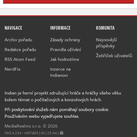
NAVIGACE
INFORMACE
KOMUNITA
Archiv pořadu
Zásady ochrany
Nejnovější
příspěvky
Redakce pořadu
Pravidla užívání
Žebříček uživatelů
RSS Atom Feed
Jak hodnotíme
NerdFix
Inzerce na
Indianovi
Indian je herní projekt sdružující hráče a hráčky všeho věku
kolem témat o počítačových a konzolových hrách.
Při poskytování služeb nám pomáhají soubory cookie.
Používáním webu vyjadřujete souhlas.
MediaRealms s.r.o.
© 2026
IWS 4.234 - m07d03 | IN | 23 ms |