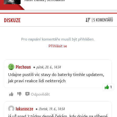
DISKUZE
| 5 KOMENTÁŘŮ
Pro napsání komentáře musíš být přihlášen.
Přihlásit se
Plechoun
pátek, 20. 6., 14:34
Udajne pustili vic stavy do baterky timhle updatem,
jak pravi reakce lidi nekterejch
1
Odpovědět
lukassscze
čtvrtek, 19. 6., 14:54
já už snad 2 týdny denně čekám, kdy dojde na slíbené