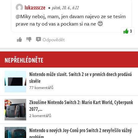
lukassscze
pátek, 20. 6., 6:22
@Miky neboj, mam, jen davam najevo ze se tesim
prave na ty od vas a pockam si na ne 😍
3
Odpovědět
NEPŘEHLÉDNĚTE
Nintendo může slavit. Switch 2 se v prvních dnech prodává
skvěle
77 komentářů
Zkoušíme Nintendo Switch 2: Mario Kart World, Cyberpunk
2077,…
2 komentářů
Nintendo u nových Joy-Conů pro Switch 2 nevyřešilo vážný
problém