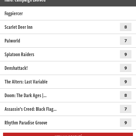
Fogpiercer
Scarlet Deer Inn
8
Palworld
7
Splatoon Raiders
9
Denshattack!
9
The Alters: Last Variable
9
Doom: The Dark Ages |…
8
Assassin’s Creed: Black Flag…
7
Rhythm Paradise Groove
9