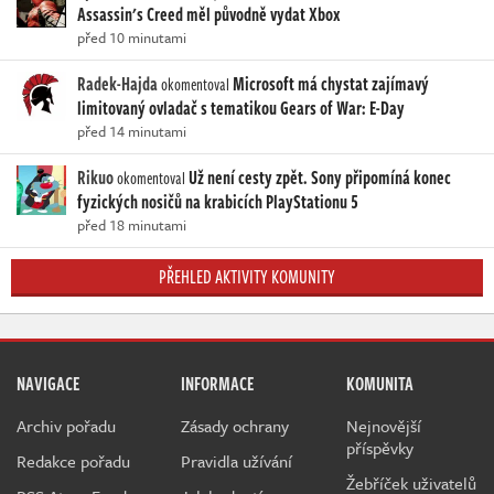
Assassin's Creed měl původně vydat Xbox
před 10 minutami
Radek-Hajda
Microsoft má chystat zajímavý
okomentoval
limitovaný ovladač s tematikou Gears of War: E-Day
před 14 minutami
Rikuo
Už není cesty zpět. Sony připomíná konec
okomentoval
fyzických nosičů na krabicích PlayStationu 5
před 18 minutami
PŘEHLED AKTIVITY KOMUNITY
NAVIGACE
INFORMACE
KOMUNITA
Archiv pořadu
Zásady ochrany
Nejnovější
příspěvky
Redakce pořadu
Pravidla užívání
Žebříček uživatelů