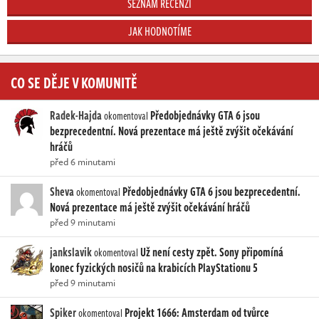
SEZNAM RECENZÍ
JAK HODNOTÍME
CO SE DĚJE V KOMUNITĚ
Radek-Hajda
Předobjednávky GTA 6 jsou
okomentoval
bezprecedentní. Nová prezentace má ještě zvýšit očekávání
hráčů
před 6 minutami
Sheva
Předobjednávky GTA 6 jsou bezprecedentní.
okomentoval
Nová prezentace má ještě zvýšit očekávání hráčů
před 9 minutami
jankslavik
Už není cesty zpět. Sony připomíná
okomentoval
konec fyzických nosičů na krabicích PlayStationu 5
před 9 minutami
Spiker
Projekt 1666: Amsterdam od tvůrce
okomentoval