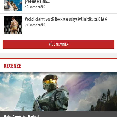
prezentace má…
42 komentářů
Vrchol chamtivosti? Rockstar schytává kritiku za GTA 6
91 komentářů
VÍCE NOVINEK
RECENZE
Halo: Campaign Evolved