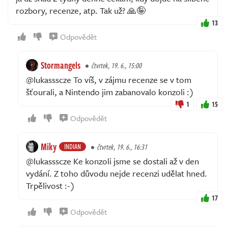
rozbory, recenze, atp. Tak už? 🙏🤪
13
Odpovědět
Stormangels
čtvrtek, 19. 6., 15:00
@lukassscze To víš, v zájmu recenze se v tom
šťourali, a Nintendo jim zabanovalo konzoli :)
1
15
Odpovědět
Miky
INDIAN
čtvrtek, 19. 6., 16:31
@lukassscze Ke konzoli jsme se dostali až v den
vydání. Z toho důvodu nejde recenzi udělat hned.
Trpělivost :-)
17
Odpovědět