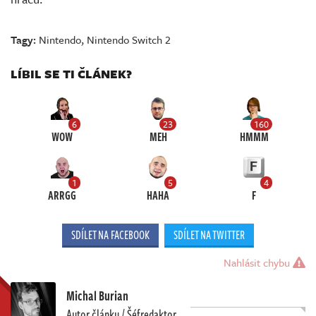
Tagy:
Nintendo
,
Nintendo Switch 2
LÍBIL SE TI ČLÁNEK?
6
23
160
WOW
MEH
HMMM
1
5
4
ARRGG
HAHA
F
SDÍLET NA FACEBOOK
SDÍLET NA TWITTER
Nahlásit chybu
Michal Burian
Autor článku / Šéfredaktor