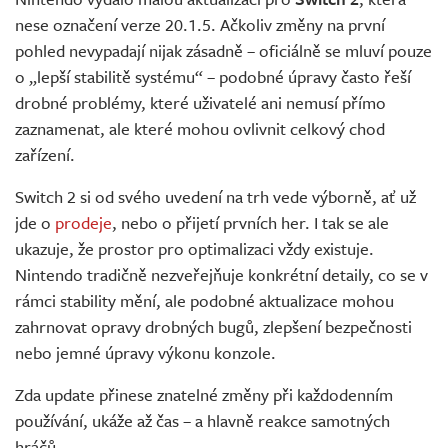
Živě
nese označení verze 20.1.5. Ačkoliv změny na první
pohled nevypadají nijak zásadně – oficiálně se mluví pouze
o „lepší stabilitě systému“ – podobné úpravy často řeší
drobné problémy, které uživatelé ani nemusí přímo
zaznamenat, ale které mohou ovlivnit celkový chod
zařízení.
Switch 2 si od svého uvedení na trh vede výborně, ať už
jde o
prodeje
, nebo o přijetí prvních her. I tak se ale
ukazuje, že prostor pro optimalizaci vždy existuje.
Nintendo tradičně nezveřejňuje konkrétní detaily, co se v
rámci stability mění, ale podobné aktualizace mohou
zahrnovat opravy drobných bugů, zlepšení bezpečnosti
nebo jemné úpravy výkonu konzole.
Zda update přinese znatelné změny při každodenním
používání, ukáže až čas – a hlavně reakce samotných
hráčů.