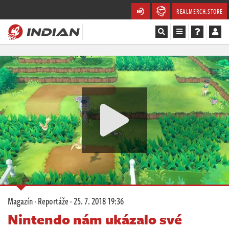
REALMERCH.STORE
Magazín
Recenze
Videa
Soutěže
Databáze
Komunita
Magazín
·
Reportáže
·
25. 7. 2018 19:36
Redakce
Nintendo nám ukázalo své