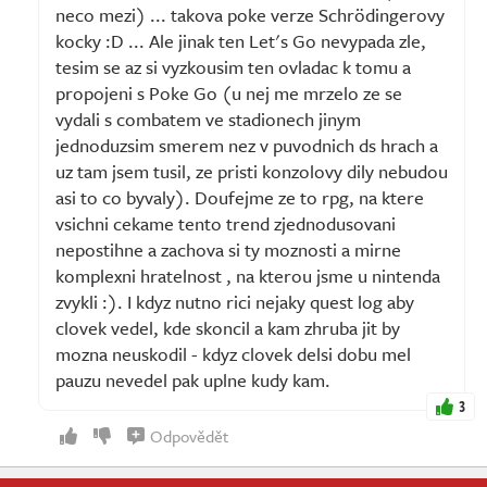
neco mezi) ... takova poke verze Schrödingerovy
kocky :D ... Ale jinak ten Let's Go nevypada zle,
tesim se az si vyzkousim ten ovladac k tomu a
propojeni s Poke Go (u nej me mrzelo ze se
vydali s combatem ve stadionech jinym
jednoduzsim smerem nez v puvodnich ds hrach a
uz tam jsem tusil, ze pristi konzolovy dily nebudou
asi to co byvaly). Doufejme ze to rpg, na ktere
vsichni cekame tento trend zjednodusovani
nepostihne a zachova si ty moznosti a mirne
komplexni hratelnost , na kterou jsme u nintenda
zvykli :). I kdyz nutno rici nejaky quest log aby
clovek vedel, kde skoncil a kam zhruba jit by
mozna neuskodil - kdyz clovek delsi dobu mel
pauzu nevedel pak uplne kudy kam.
3
Odpovědět