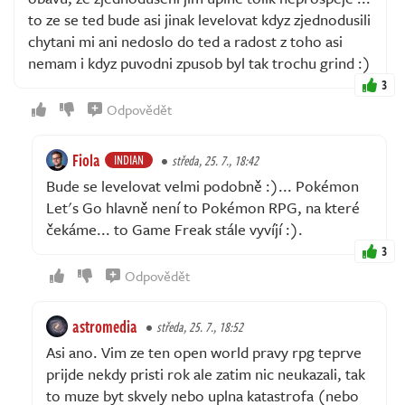
to ze se ted bude asi jinak levelovat kdyz zjednodusili
chytani mi ani nedoslo do ted a radost z toho asi
nemam i kdyz puvodni zpusob byl tak trochu grind :)
3
Odpovědět
Fiola
INDIAN
středa, 25. 7., 18:42
Bude se levelovat velmi podobně :)... Pokémon
Let's Go hlavně není to Pokémon RPG, na které
čekáme... to Game Freak stále vyvíjí :).
3
Odpovědět
astromedia
středa, 25. 7., 18:52
Asi ano. Vim ze ten open world pravy rpg teprve
prijde nekdy pristi rok ale zatim nic neukazali, tak
to muze byt skvely nebo uplna katastrofa (nebo