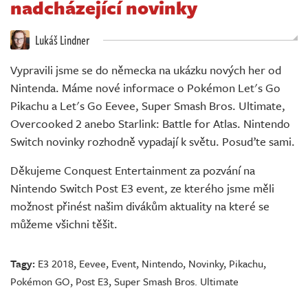
nadcházející novinky
Živě
Lukáš Lindner
Vypravili jsme se do německa na ukázku nových her od
Nintenda. Máme nové informace o Pokémon Let's Go
Pikachu a Let's Go Eevee, Super Smash Bros. Ultimate,
Overcooked 2 anebo Starlink: Battle for Atlas. Nintendo
Switch novinky rozhodně vypadají k světu. Posuďte sami.
Děkujeme Conquest Entertainment za pozvání na
Nintendo Switch Post E3 event, ze kterého jsme měli
možnost přinést našim divákům aktuality na které se
můžeme všichni těšit.
Tagy:
E3 2018
,
Eevee
,
Event
,
Nintendo
,
Novinky
,
Pikachu
,
Pokémon GO
,
Post E3
,
Super Smash Bros. Ultimate