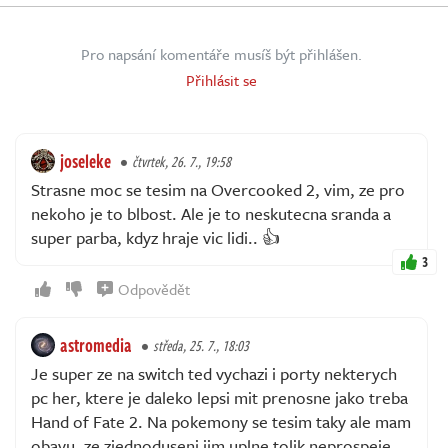
Pro napsání komentáře musíš být přihlášen.
Přihlásit se
joseleke
čtvrtek, 26. 7., 19:58
Strasne moc se tesim na Overcooked 2, vim, ze pro
nekoho je to blbost. Ale je to neskutecna sranda a
super parba, kdyz hraje vic lidi.. 👍
3
Odpovědět
astromedia
středa, 25. 7., 18:03
Je super ze na switch ted vychazi i porty nekterych
pc her, ktere je daleko lepsi mit prenosne jako treba
Hand of Fate 2. Na pokemony se tesim taky ale mam
obavu, ze zjednoduseni jim uplne tolik neprospeje ...