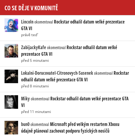
CO SE DĚJE V KOMUNITĚ
Lincoln
Rockstar odhalil datum velké prezentace
okomentoval
GTA VI
právě teď
ZabijackyKafe
Rockstar odhalil datum velké
okomentoval
prezentace GTA VI
před 5 minutami
Lokalni-Dorucovatel-Citronovych-Susenek
Rockstar
okomentoval
odhalil datum velké prezentace GTA VI
před 8 minutami
Miky
Rockstar odhalil datum velké prezentace GTA
okomentoval
VI
před 11 minutami
bun0
Microsoft před velkým restartem Xboxu
okomentoval
údajně plánoval zachovat podporu fyzických nosičů