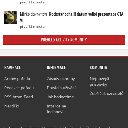
před 11 minutami
Mirko
Rockstar odhalil datum velké prezentace GTA
okomentoval
VI
před 12 minutami
PŘEHLED AKTIVITY KOMUNITY
NAVIGACE
INFORMACE
KOMUNITA
Archiv pořadu
Zásady ochrany
Nejnovější
příspěvky
Redakce pořadu
Pravidla užívání
Žebříček uživatelů
RSS Atom Feed
Jak hodnotíme
NerdFix
Inzerce na
Indianovi
Indian je herní projekt sdružující hráče a hráčky všeho věku