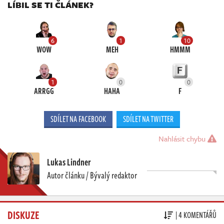
LÍBIL SE TI ČLÁNEK?
6
1
10
WOW
MEH
HMMM
1
0
0
ARRGG
HAHA
F
SDÍLET NA FACEBOOK
SDÍLET NA TWITTER
Nahlásit chybu
Lukas Lindner
Autor článku / Bývalý redaktor
DISKUZE
| 4 KOMENTÁŘŮ