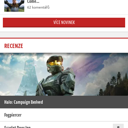
Come…
62 komentářů
VÍCE NOVINEK
RECENZE
Halo: Campaign Evolved
Fogpiercer
Scarlet Deer Inn
8