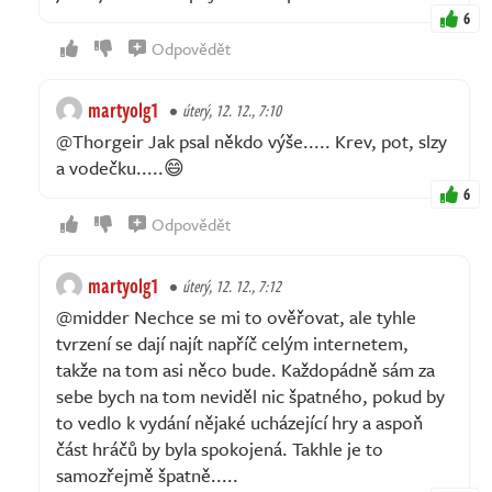
6
Odpovědět
martyolg1
úterý, 12. 12., 7:10
@Thorgeir Jak psal někdo výše..... Krev, pot, slzy
a vodečku.....😄
6
Odpovědět
martyolg1
úterý, 12. 12., 7:12
@midder Nechce se mi to ověřovat, ale tyhle
tvrzení se dají najít napříč celým internetem,
takže na tom asi něco bude. Každopádně sám za
sebe bych na tom neviděl nic špatného, pokud by
to vedlo k vydání nějaké ucházející hry a aspoň
část hráčů by byla spokojená. Takhle je to
samozřejmě špatně.....