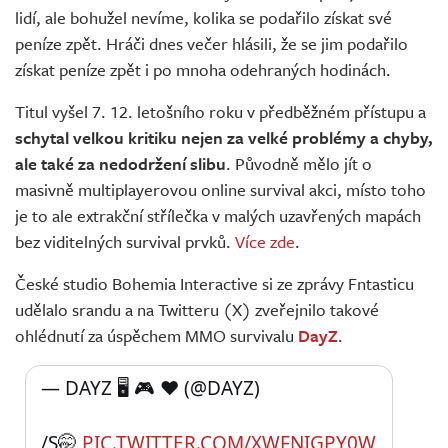
lidí, ale bohužel nevíme, kolika se podařilo získat své
peníze zpět. Hráči dnes večer hlásili, že se jim podařilo
získat peníze zpět i po mnoha odehraných hodinách.
Titul vyšel 7. 12. letošního roku v předběžném přístupu a
schytal velkou kritiku nejen za velké problémy a chyby,
ale také za nedodržení slibu
. Původně mělo jít o
masivně multiplayerovou online survival akci, místo toho
je to ale extrakční střílečka v malých uzavřených mapách
bez viditelných survival prvků.
Více zde
.
České studio Bohemia Interactive si ze zprávy Fntasticu
udělalo srandu a na Twitteru (X) zveřejnilo takové
ohlédnutí za úspěchem MMO survivalu
DayZ
.
— DAYZ 🖥 🎮 ❤️ (@DAYZ) 
/S🤭 
PIC.TWITTER.COM/XWFNIGPY0W