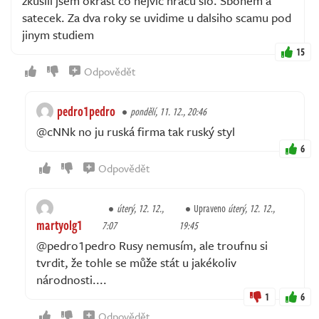
zkusili jsem okrast co nejvic hracu slo. Sbohem a
satecek. Za dva roky se uvidime u dalsiho scamu pod
jinym studiem
15
Odpovědět
pedro1pedro
pondělí, 11. 12., 20:46
@cNNk no ju ruská firma tak ruský styl
6
Odpovědět
úterý, 12. 12.,
Upraveno
úterý, 12. 12.,
martyolg1
7:07
19:45
@pedro1pedro Rusy nemusím, ale troufnu si
tvrdit, že tohle se může stát u jakékoliv
národnosti....
1
6
Odpovědět