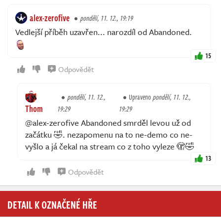
alex-zerofive
pondělí, 11. 12., 19:19
Vedlejší příběh uzavřen... narozdíl od Abandoned.
15
Odpovědět
pondělí, 11. 12.,
Upraveno
pondělí, 11. 12.,
Thom
19:29
19:29
@alex-zerofive Abandoned smrděl levou už od
začátku 🤣. nezapomenu na to ne-demo co ne-
vyšlo a já čekal na stream co z toho vyleze 🫣🤣
13
Odpovědět
DETAIL K OZNAČENÉ HŘE