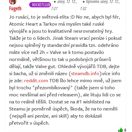
úterý, 12. 12.,
Upraveno
úterý, 12. 12.,
ROCKETCLUB
Fugeth
7:27
7:32
Jo rusáci, to je světová elita :D No ne, abych byl fér,
Atomic Heart a Tarkov má myslim také ruské
vývojáře a jsou to kvalitativně nesrovnatelný hry.
Takže je to o lidech. Jinak Steam vrací peníze i pokud
nejsou splněný ty standardní pravidla tzn. odehráno
máte více než 2h = Valve se k tomu postavilo
normálně, většinou to tak u podobných průserů
dělají, takže Valve gut. Ohledně vývojářů TDB, dejte
si bacha, už si změnili název (
steamdb.info
)více info
je zde:
reddit.com
TDB šlo lehce mimo mně, už jsem
byl trochu "přezombíkovaný" (takže jsem si toho
moc nevšímal ani před releasem), ale lituju lidi co se
na to reálně těšili. Dostat se na #1 wishlisted na
Steamu je poměrně úspěch, škoda, že na to neměli
(nejspíš ani peníze, ani skill) aby to dokázali
přetvořit v úspěch.
6