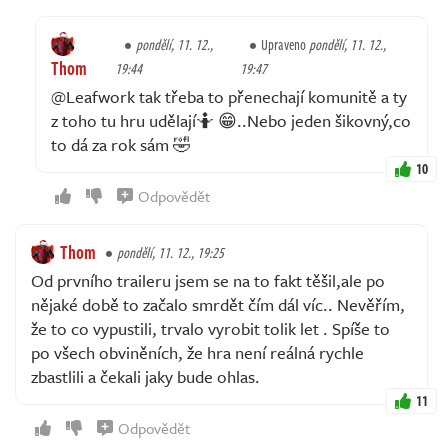
pondělí, 11. 12.,
Upraveno
pondělí, 11. 12.,
Thom
19:44
19:47
@Leafwork tak třeba to přenechají komunitě a ty
z toho tu hru udělají🤷 😁..Nebo jeden šikovný,co
to dá za rok sám 🤣
10
Odpovědět
Thom
pondělí, 11. 12., 19:25
Od prvního traileru jsem se na to fakt těšil,ale po
nějaké době to začalo smrdět čím dál víc.. Nevěřím,
že to co vypustili, trvalo vyrobit tolik let . Spíše to
po všech obviněních, že hra není reálná rychle
zbastlili a čekali jaky bude ohlas.
11
Odpovědět