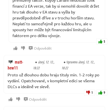
přehlížený faktor. Kdyby Lariani nedostali tolik
financí z EA verze, tak by si nemohli dovolit držet
hru tak dlouho v EA stavu a vyšla by
pravděpodobně dříve a v trochu horším stavu.
Neplatí to samozřejmě pro každou hru, ale u
spousty her může být financování limitujícím
faktorem pro délku vývoje.
5
Odpovědět
matt-
úterý, 12. 12.,
Upraveno
úterý, 12. 12.,
hew11
18:22
18:22
Proto už dlouhou dobu hraju tituly min. 1-2 roky po
vydání. Opatchované, v kompletní edici se všema
DLCs a ideálně ve slevě.
1
9
Odpovědět