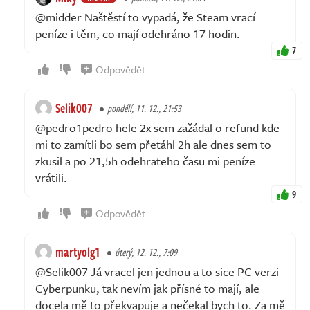
@midder Naštěstí to vypadá, že Steam vrací
peníze i těm, co mají odehráno 17 hodin.
7
Odpovědět
Selik007
pondělí, 11. 12., 21:53
@pedro1pedro hele 2x sem zažádal o refund kde
mi to zamítli bo sem přetáhl 2h ale dnes sem to
zkusil a po 21,5h odehrateho času mi peníze
vrátili.
9
Odpovědět
martyolg1
úterý, 12. 12., 7:09
@Selik007 Já vracel jen jednou a to sice PC verzi
Cyberpunku, tak nevím jak přísné to mají, ale
docela mě to překvapuje a nečekal bych to. Za mě