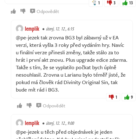
1
3
13
Odpovědět
lemplik
úterý, 12. 12., 6:15
@pe-jezek tak zrovna BG3 byl zábavný už v EA
verzi, která vyšla 3 roky před vydáním hry. Navíc
u finální verze přinesli změny, takže stálo za to
hrát i první akt znovu. Plus upgrade edice zdarma.
Takže s tím, že se vyplatilo počkat bych úplně
nesouhlasil. Zrovna u Larianu bylo téměř jisté, že
pokud má člověk rád Divinity Original Sin, tak
bude mít rád i BG3.
1
9
Odpovědět
lemplik
úterý, 12. 12., 9:00
@pe-jezek u těch před objednávek je jeden