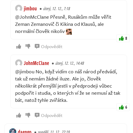
jimbou
úterý, 12. 12., 7:18
@JohnMcClane Přesně, Rusákům může věřit
Zeman Zemanovič či Kikina od Klausů, ale
normální člověk nikoliv
8
Odpovědět
JohnMcClane
úterý, 12. 12., 14:48
@jimbou No, když vidím co náš národ předvádí,
tak už nemám žádné iluze. Ale jo, člověk
několikrát přemýšlí jestli v předprodeji vůbec
podpořit i studia, o kterých ví že se nemusí až tak
bát, natož tyhle zviřátka.
6
Odpovědět
daengo
pondělí, 11. 12., 22:19