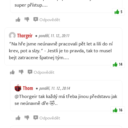
super přístup....
5
Odpovědět
Thorgeir
pondělí, 11. 12., 20:11
"Na hře jsme neúnavně pracovali pět let a lili do ní
krev, pot a slzy." - Jestli je to pravda, tak to musel
bejt zatracene špatnej tým....
14
Odpovědět
Thom
pondělí, 11. 12., 20:14
@Thorgeir tak každý má třeba jinou představu jak
se neúnavně dře 🤣..
16
Odpovědět