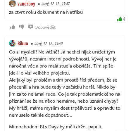
vandrboy
úterý, 12. 12., 15:47
za ctvrt roku dokument na Netflixu
6
Odpovědět
Rikuo
úterý, 12. 12., 14:50
Co si mysleli? Ne vážně? Já nechci nijak urážet tým
vývojářů, neznám interní podrobnosti. Vývoj her je
náročná věc a pro malá studia obzvlášť. Tím spíše
jde-li o vizi velkého projektu.
Ale jaký byl problém s tím prostě říci předem, že se
přecenili a hra bude tedy v začátku horší. Nikdo by
jim za to nelámal ruce. Co je tak problematického na
přiznání se že na něco nemáme, nebo uznání chyby?
My hráči, máme myslím dost trpělivosti a opravdu to
nemuselo takhle dopadnout...
Mimochodem BI s Dayz by měli držet papuli.