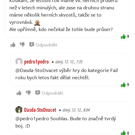
Koukám, že letošní rok máme víc herních průserů
než v letech minulých, ale zase na druhou stranu
máme několik herních skvostů, takže se to
vyrovnává.
Ale upřímně, kdo nečekal že tohle bude průser?
9
Odpovědět
pedro1pedro
úterý, 12. 12., 7:35
@Dasda-StoDvacet výběr hry do kategorie Fail
roku bych letos fakt dělat nechtěl.
9
Odpovědět
Dasda-StoDvacet
úterý, 12. 12., 8:04
@pedro1pedro Souhlas. Bude to značně tvrdý
boj. :D
6