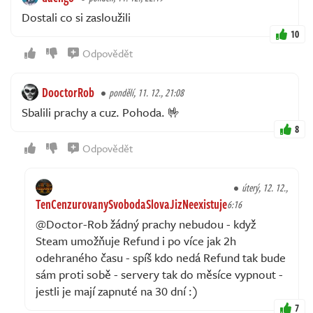
Dostali co si zasloužili
10
Odpovědět
DooctorRob
pondělí, 11. 12., 21:08
Sbalili prachy a cuz. Pohoda. 🤟
8
Odpovědět
úterý, 12. 12.,
TenCenzurovanySvobodaSlovaJizNeexistuje
6:16
@Doctor-Rob žádný prachy nebudou - když
Steam umožňuje Refund i po více jak 2h
odehraného času - spíš kdo nedá Refund tak bude
sám proti sobě - servery tak do měsíce vypnout -
jestli je mají zapnuté na 30 dní :)
7