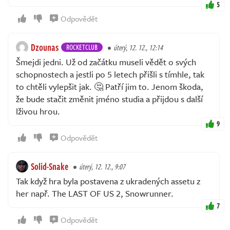
5
Odpovědět
Dzounas
ROCKETCLUB
úterý, 12. 12., 12:14
Šmejdi jedni. Už od začátku museli vědět o svých
schopnostech a jestli po 5 letech přišli s tímhle, tak
to chtěli vylepšit jak. 🤔 Patří jim to. Jenom škoda,
že bude stačit změnit jméno studia a přijdou s další
lživou hrou.
9
Odpovědět
Solid-Snake
úterý, 12. 12., 9:07
Tak když hra byla postavena z ukradených assetu z
her např. The LAST OF US 2, Snowrunner.
7
Odpovědět