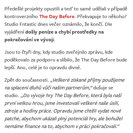
Živě
Předešlé projekty opustili a teď to samé udělali v případě
kontroverzního
The Day Before
. Překvapuje to někoho?
Studio Fntastic dnes večer oznámilo, že končí. Dle
vyjádření
došly peníze a chybí prostředky na
pokračování ve vývoji
.
Jsou to čtyři dny, kdy studio zveřejnilo zprávu, kde
poděkovalo za podporu a slíbilo, že The Day Before bude
lepší. Ano, celé je to opravdu divné.
Zpět do současnosti.
„Veškeré získané příjmy použijeme
na splacení dluhů vůči našim partnerům,“
dušuje se
studio.
„Do vývoje hry The Day Before, která byla naší
první velkou hrou, jsme investovali veškeré naše úsilí,
zdroje a hodiny práce. Opravdu jsme chtěli vydat nové
patche, abychom ukázali plný potenciál hry, ale bohužel
nemáme finance na to, abychom v práci pokračovali.“