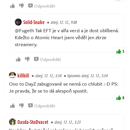
Odpovědět
Solid-Snake
úterý, 12. 12., 9:08
@Fugeth Tak EFT je v alfa verzi a je dost oblíbená.
Kdežto o Atomic Heart jsem věděl jen zkrze
streamery.
5
Odpovědět
killbill
úterý, 12. 12., 5:54
Upraveno
úterý, 12. 12., 5:54
Ono to DayZ zabugované se nemá co chlubit :-D PS:
Je pravda, že se to dá alespoň spustit.
8
Odpovědět
Dasda-StoDvacet
úterý, 12. 12., 5:23