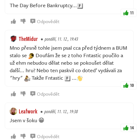
The Day Before Bankruptcy...
11
Odpovědět
TheMidur
pondělí, 11. 12., 19:43
Mno přesně tohle jsem psal cca před týdnem a BUM
stalo se
Doufám že se z toho Fntastic poučilo a
už ehm nebudou dělat nebo se pokoušet dělat
další... hru? Nebo ten paskvil co doteď vydávali za
"hry"
Takže Fntastic
...
10
Odpovědět
Leafwork
pondělí, 11. 12., 19:38
Jsem v šoku 😁
14
Odpovědět