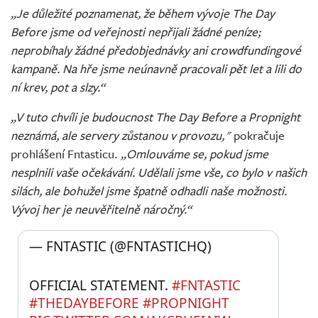
„Je důležité poznamenat, že během vývoje The Day
Before jsme od veřejnosti nepřijali žádné peníze;
neprobíhaly žádné předobjednávky ani crowdfundingové
kampaně. Na hře jsme neúnavně pracovali pět let a lili do
ní krev, pot a slzy.“
„V tuto chvíli je budoucnost The Day Before a Propnight
neznámá, ale servery zůstanou v provozu,"
pokračuje
prohlášení Fntasticu.
„Omlouváme se, pokud jsme
nesplnili vaše očekávání. Udělali jsme vše, co bylo v našich
silách, ale bohužel jsme špatně odhadli naše možnosti.
Vývoj her je neuvěřitelně náročný.“
— FNTASTIC (@FNTASTICHQ) 
OFFICIAL STATEMENT. 
#FNTASTIC
#THEDAYBEFORE
#PROPNIGHT