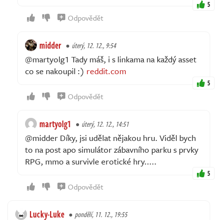
5
Odpovědět
midder
úterý, 12. 12., 9:54
@martyolg1 Tady máš, i s linkama na každý asset
co se nakoupil :)
reddit.com
5
Odpovědět
martyolg1
úterý, 12. 12., 14:51
@midder Díky, jsi udělat nějakou hru. Viděl bych
to na post apo simulátor zábavního parku s prvky
RPG, mmo a survivle erotické hry.....
5
Odpovědět
Lucky-Luke
pondělí, 11. 12., 19:55