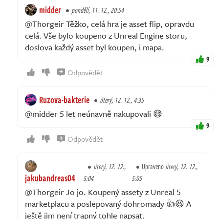
midder
pondělí, 11. 12., 20:54
@Thorgeir Těžko, celá hra je asset flip, opravdu
celá. Vše bylo koupeno z Unreal Engine storu,
doslova každý asset byl koupen, i mapa.
9
Odpovědět
Ruzova-bakterie
úterý, 12. 12., 4:35
@midder 5 let neúnavně nakupovali 😅
9
Odpovědět
úterý, 12. 12.,
Upraveno
úterý, 12. 12.,
jakubandreas04
5:04
5:05
@Thorgeir Jo jo. Koupený assety z Unreal 5
marketplacu a poslepovaný dohromady 👍😆 A
ještě jim není trapný tohle napsat.