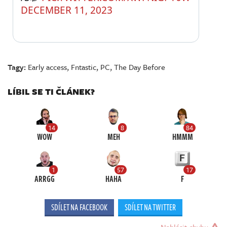
DECEMBER 11, 2023
Tagy:
Early access
,
Fntastic
,
PC
,
The Day Before
LÍBIL SE TI ČLÁNEK?
14
8
84
WOW
MEH
HMMM
1
57
17
ARRGG
HAHA
F
SDÍLET NA FACEBOOK
SDÍLET NA TWITTER
Nahlásit chybu