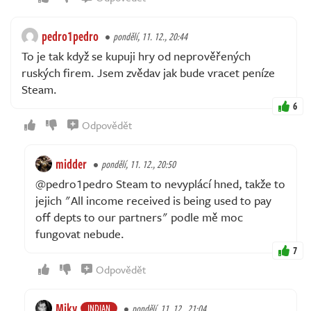
pedro1pedro
pondělí, 11. 12., 20:44
To je tak když se kupuji hry od neprověřených
ruských firem. Jsem zvědav jak bude vracet peníze
Steam.
6
Odpovědět
midder
pondělí, 11. 12., 20:50
@pedro1pedro Steam to nevyplácí hned, takže to
jejich "All income received is being used to pay
off depts to our partners" podle mě moc
fungovat nebude.
7
Odpovědět
Miky
INDIAN
pondělí, 11. 12., 21:04