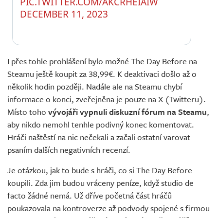
PIC.TWITTER.COM/AKCRHEIAIW
DECEMBER 11, 2023
I přes tohle prohlášení bylo možné The Day Before na
Steamu ještě koupit za 38,99€. K deaktivaci došlo až o
několik hodin později. Nadále ale na Steamu chybí
informace o konci, zveřejněna je pouze na X (Twitteru).
Místo toho
vývojáři vypnuli diskuzní fórum na Steamu
,
aby nikdo nemohl tenhle podivný konec komentovat.
Hráči naštěstí na nic nečekali a začali ostatní varovat
psaním dalších negativních recenzí.
Je otázkou, jak to bude s hráči, co si The Day Before
koupili. Zda jim budou vráceny peníze, když studio de
facto žádné nemá. Už dříve početná část hráčů
poukazovala na kontroverze až podvody spojené s firmou