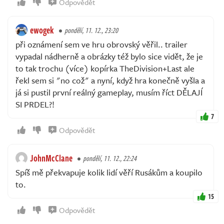
Odpovědět
ewogek
pondělí, 11. 12., 23:20
při oznámení sem ve hru obrovský věřil.. trailer
vypadal nádherně a obrázky též bylo sice vidět, že je
to tak trochu (více) kopírka TheDivision+Last ale
řekl sem si "no což" a nyní, když hra konečně vyšla a
já si pustil první reálný gameplay, musím říct DĚLAJÍ
SI PRDEL?!
7
Odpovědět
JohnMcClane
pondělí, 11. 12., 22:24
Spíš mě překvapuje kolik lidí věří Rusákům a koupilo
to.
15
Odpovědět