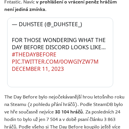
Fntastic. Navíc
v prohlášení o vrácení peněz hráčům
není jediná zmínka
.
— DUHSTEE (@_DUHSTEE_) 
FOR THOSE WONDERING WHAT THE 
DAY BEFORE DISCORD LOOKS LIKE... 
#THEDAYBEFORE
PIC.TWITTER.COM/0OWGIYZW7M
DECEMBER 11, 2023
The Day Before bylo nejočekávanější hrou letošního roku
na Steamu (z pohledu přání hráčů). Podle SteamDB bylo
ve hře současně nejvíce
38 104 hráčů
. Za posledních 24
hodin to bylo už jen 7 504 a v době psaní článku 3 863
hráčů. Podle všeho si The Day Before koupilo ještě více