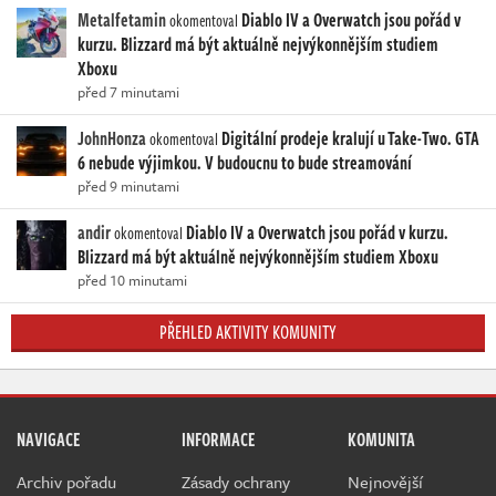
Metalfetamin
Diablo IV a Overwatch jsou pořád v
okomentoval
kurzu. Blizzard má být aktuálně nejvýkonnějším studiem
Xboxu
před 7 minutami
JohnHonza
Digitální prodeje kralují u Take-Two. GTA
okomentoval
6 nebude výjimkou. V budoucnu to bude streamování
před 9 minutami
andir
Diablo IV a Overwatch jsou pořád v kurzu.
okomentoval
Blizzard má být aktuálně nejvýkonnějším studiem Xboxu
před 10 minutami
PŘEHLED AKTIVITY KOMUNITY
NAVIGACE
INFORMACE
KOMUNITA
Archiv pořadu
Zásady ochrany
Nejnovější