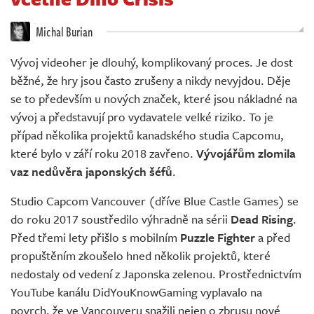
Živě
Michal Burian
Vývoj videoher je dlouhý, komplikovaný proces. Je dost
běžné, že hry jsou často zrušeny a nikdy nevyjdou. Děje
se to především u nových značek, které jsou nákladné na
vývoj a představují pro vydavatele velké riziko. To je
případ několika projektů kanadského studia Capcomu,
které bylo v září roku 2018 zavřeno.
Vývojářům zlomila
vaz nedůvěra japonských šéfů
.
Studio Capcom Vancouver (dříve Blue Castle Games) se
do roku 2017 soustředilo výhradně na sérii
Dead Rising
.
Před třemi lety přišlo s mobilním
Puzzle Fighter
a před
propuštěním zkoušelo hned několik projektů, které
nedostaly od vedení z Japonska zelenou. Prostřednictvím
YouTube kanálu DidYouKnowGaming vyplavalo na
povrch, že ve Vancouveru snažili nejen o zbrusu nové