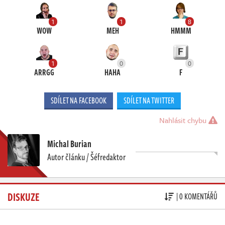
1
1
8
WOW
MEH
HMMM
1
0
0
ARRGG
HAHA
F
SDÍLET NA FACEBOOK
SDÍLET NA TWITTER
Nahlásit chybu
Michal Burian
Autor článku / Šéfredaktor
DISKUZE
| 0 KOMENTÁŘŮ