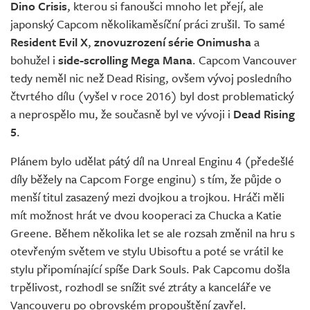
Dino Crisis
, kterou si fanoušci mnoho let přejí, ale
japonský Capcom několikaměsíční práci zrušil. To samé
Resident Evil X
,
znovuzrození série Onimusha
a
bohužel i
side-scrolling Mega Mana
. Capcom Vancouver
tedy neměl nic než Dead Rising, ovšem vývoj posledního
čtvrtého dílu (vyšel v roce 2016) byl dost problematický
a neprospělo mu, že současně byl ve vývoji i
Dead Rising
5
.
Plánem bylo udělat pátý díl na Unreal Enginu 4 (předešlé
díly běžely na Capcom Forge enginu) s tím, že půjde o
menší titul zasazený mezi dvojkou a trojkou. Hráči měli
mít možnost hrát ve dvou kooperaci za Chucka a Katie
Greene. Během několika let se ale rozsah změnil na hru s
otevřeným světem ve stylu Ubisoftu a poté se vrátil ke
stylu připomínající spíše Dark Souls. Pak Capcomu došla
trpělivost, rozhodl se snížit své ztráty a kanceláře ve
Vancouveru po obrovském propouštění zavřel.