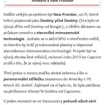
Artwork z New Frontier
Dalším velkým projektem byl
New Frontier
, sci-fi, které
tvůrci popisovali jako
Destiny před Destiny
(hra byla ve
vývoji dříve než Destiny od Bungie), s větším důrazem na
průzkum vesmíru a
starověké mimozemské
technologie
. Jednalo se o akční RPG v otevřeném světě,
ve kterém by hráč prozkoumával planety a objevoval
starodávnou mimozemskou technologii. Projekt byl ve
vývoji zhruba šest měsíců, na konci roku 2013 ho Capcom
zrušil s tím, že je vývoj moc nákladný.
Třetí pokus o novou značku dostal zelenou a šlo o
paranormální střílečku
zasazenou do Ameriky v 70.
letech 20. století. Zajímavé na ní bylo to, že byla založena
na plošinovce Ghosts'N Goblins od Capcomu.
V jeden moment se ve Vancouvery
pokusili oživit sérii