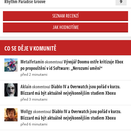
Rhythm Paradise Groove
9
SEZNAM RECENZÍ
JAK HODNOTÍME
CO SE DĚJE V KOMUNITĚ
Metalfetamin
Vývojář Doomu ostře kritizuje Xbox
okomentoval
po propouštění v id Software: „Nerozumí umění“
před 2 minutami
Aklain
Diablo IV a Overwatch jsou pořád v kurzu.
okomentoval
Blizzard má být aktuálně nejvýkonnějším studiem Xboxu
před 3 minutami
Wollgy
Diablo IV a Overwatch jsou pořád v kurzu.
okomentoval
Blizzard má být aktuálně nejvýkonnějším studiem Xboxu
před 6 minutami