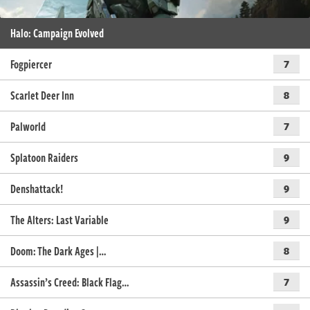
Halo: Campaign Evolved
Fogpiercer
7
Scarlet Deer Inn
8
Palworld
7
Splatoon Raiders
9
Denshattack!
9
The Alters: Last Variable
9
Doom: The Dark Ages |…
8
Assassin’s Creed: Black Flag…
7