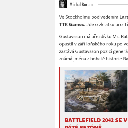
Michal Burian
Ve Stockholmu pod vedením
Lar
TTK Games
. Jde o zkratku pro Ti
Gustavsson má přezdívku Mr. Battl
opustil v září loňského roku po 
zastává Gustavsson pozici generál
známá jména z bohaté historie Bat
BATTLEFIELD 2042 SE V
PÁTÉ SEZÓNĚ