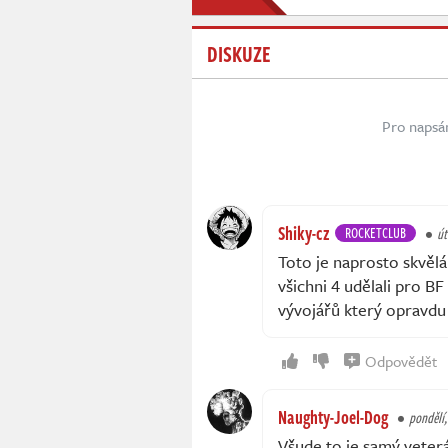
DISKUZE
Pro napsá
Shiky-cz
ROCKETCLUB
út
Toto je naprosto skvěl
všichni 4 udělali pro BF
vývojářů který opravdu
Odpovědět
Naughty-Joel-Dog
pondělí,
Všude to je samý veterán