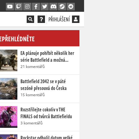
PŘIHLÁŠENÍ
EPŘEHLÉDNĚTE
EA plánuje pohřbít několik her
série Battlefield a možná…
21 komentářů
Battlefield 2042 se v páté
sezóně přesouvá do Česka
15 komentářů
Rozstřílejte cokoliv v THE
FINALS od tvůrců Battlefieldu
3 komentářů
Rockstar odhalil datum velké