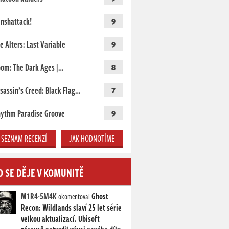
nshattack!
9
e Alters: Last Variable
9
om: The Dark Ages |…
8
sassin’s Creed: Black Flag…
7
ythm Paradise Groove
9
SEZNAM RECENZÍ
JAK HODNOTÍME
O SE DĚJE V KOMUNITĚ
M1R4-5M4K
Ghost
okomentoval
Recon: Wildlands slaví 25 let série
velkou aktualizací. Ubisoft