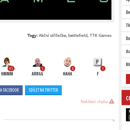
De
Th
Tagy:
Akční střílečka
,
battlefield
,
TTK Games
Do
As
Rh
91
1
3
1
HMMM
ARRGG
HAHA
F
NA FACEBOOK
SDÍLET NA TWITTER
C
Nahlásit chybu