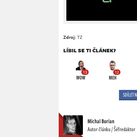
Zdroj:
TZ
LÍBIL SE TI ČLÁNEK?
13
12
WOW
MEH
SDÍLET 
Michal Burian
Autor článku / Šéfredaktor