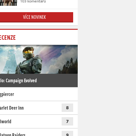
103 komentářů
VÍCE NOVINEK
ECENZE
lo: Campaign Evolved
gpiercer
arlet Deer Inn
8
lworld
7
latoon Raiders
9