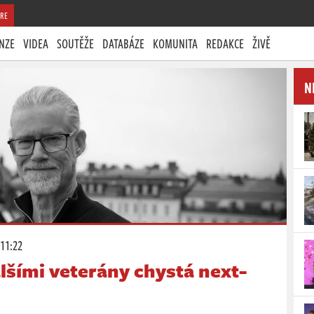
RE
NZE
VIDEA
SOUTĚŽE
DATABÁZE
KOMUNITA
REDAKCE
ŽIVĚ
N
 11:22
alšími veterány chystá next-