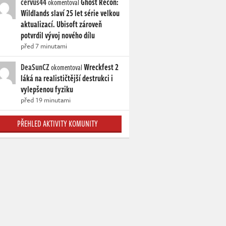
cervus44
Ghost Recon:
okomentoval
Wildlands slaví 25 let série velkou
aktualizací. Ubisoft zároveň
potvrdil vývoj nového dílu
před 7 minutami
DeaSunCZ
Wreckfest 2
okomentoval
láká na realističtější destrukci i
vylepšenou fyziku
před 19 minutami
PŘEHLED AKTIVITY KOMUNITY