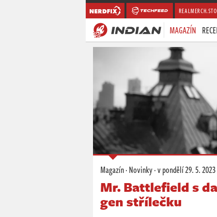
REALMERCH.STO
MAGAZÍN
RECE
Magazín
·
Novinky
·
v pondělí
29. 5. 2023
Mr. Battlefield s d
gen střílečku