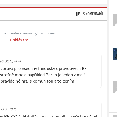
| 5 KOMENTÁŘŮ
ní komentáře musíš být přihlášen.
Přihlásit se
erý, 30. 5., 18:18
á zpráva pro všechny fanoušky opravdových BF,
 strašně moc a například Berlin je jeden z malá
 pravidelně hrál s komunitou a to cením
 29. 5., 20:16
 BF, COD, Halo/Destiny, Titanfall... a všichni dělají