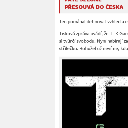
PŘESOUVÁ DO ČESKA
Ten pomáhal definovat vzhled a es
Tisková zpráva uvádí, že TTK Gam
si tvůrčí svobodu. Nyní nabírají 
střílečku. Bohužel už nevíme, kd