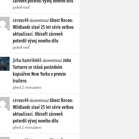
zároveň potvrdil vývoj nového dílu
právě teď
cervus44
Ghost Recon:
okomentoval
Wildlands slaví 25 let série velkou
aktualizací. Ubisoft zároveň
potvrdil vývoj nového dílu
právě teď
jirka-hamrik665
John
okomentoval
Turturro se stává posledním
kapsářem New Yorku v prvním
traileru
před 2 minutami
cervus44
Ghost Recon:
okomentoval
Wildlands slaví 25 let série velkou
aktualizací. Ubisoft zároveň
potvrdil vývoj nového dílu
před 2 minutami