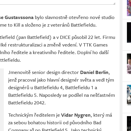
se Gustavssona
bylo slavnostně otevřeno nové studio
me to Kill a složeno je z veteránů Battlefieldu.
efield (pan Battlefield) a v DICE působil 22 let. Firmu
velké restrukturalizaci a změně vedení. V TTK Games
ního ředitele a kreativního ředitele. Doplní ho další
tlefieldu.
Jmenovitě senior design director
Daniel Berlin
,
jenž pracoval jako hlavní designér světa a vedl tým
designérů u Battlefieldu 4, Battlefieldu 1 a
Battlefieldu 5. Naposledy se podílel na nešťastném
Battlefieldu 2042.
Technickým ředitelem je
Vidar Nygren
, který má
za sebou bohatou historii od původního Bad
Company až po Battlefield 5. Jako technický