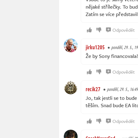
nějaké střílečky. To bu
Zatím se více představi
Odpovědět
jirku1205
pondělí, 29. 5., 1
Že by Sony financoval
Odpovědět
recik27
pondělí, 29. 5., 16:49
Jo, tak jestli se to bud
těším. Snad bude EA lit
Odpovědět