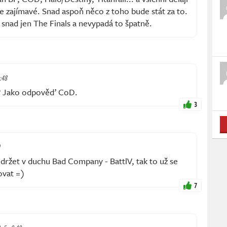
de zajímavé. Snad aspoň něco z toho bude stát za to.
l snad jen The Finals a nevypadá to špatně.
9:48
a? Jako odpověď CoD.
3
e držet v duchu Bad Company - BattlV, tak to už se
ovat =)
7