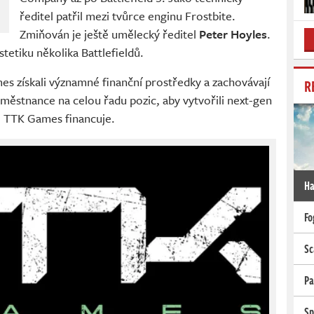
ředitel patřil mezi tvůrce enginu Frostbite.
Zmiňován je ještě umělecký ředitel
Peter Hoyles
.
tetiku několika Battlefieldů.
es získali významné finanční prostředky a zachovávají
R
zaměstnance na celou řadu pozic, aby vytvořili next-gen
o TTK Games financuje.
Ha
Fo
Sc
Pa
Sp