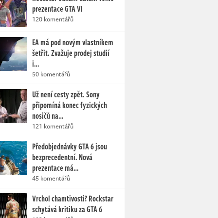
prezentace GTA VI
120 komentářů
EA má pod novým vlastníkem
šetřit. Zvažuje prodej studií
i…
50 komentářů
Už není cesty zpět. Sony
připomíná konec fyzických
nosičů na…
121 komentářů
Předobjednávky GTA 6 jsou
bezprecedentní. Nová
prezentace má…
45 komentářů
Vrchol chamtivosti? Rockstar
schytává kritiku za GTA 6