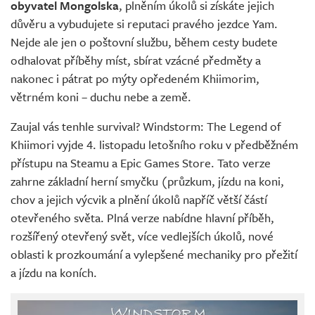
obyvatel Mongolska
, plněním úkolů si získáte jejich
důvěru a vybudujete si reputaci pravého jezdce Yam.
Nejde ale jen o poštovní službu, během cesty budete
odhalovat příběhy míst, sbírat vzácné předměty a
nakonec i pátrat po mýty opředeném Khiimorim,
větrném koni – duchu nebe a země.
Zaujal vás tenhle survival? Windstorm: The Legend of
Khiimori vyjde 4. listopadu letošního roku v předběžném
přístupu na Steamu a Epic Games Store. Tato verze
zahrne základní herní smyčku (průzkum, jízdu na koni,
chov a jejich výcvik a plnění úkolů napříč větší částí
otevřeného světa. Plná verze nabídne hlavní příběh,
rozšířený otevřený svět, více vedlejších úkolů, nové
oblasti k prozkoumání a vylepšené mechaniky pro přežití
a jízdu na koních.