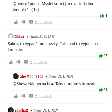
@pedro1pedro Myslel som tým raz, teda iba
jedenkrát (1x).
6
Odpovědět
Sheva
čtvrtek, 21. 8., 18:45
Sakra, to vypadá moc hezky. Tak snad to vyjde i na
konzole.
17
Odpovědět
alexMoon21cz
čtvrtek, 21. 8., 19:51
@Sheva Nádherná hra. Taky doufám v konzole.
10
Odpovědět
carcha8
čtvrtek, 21. 8., 18:27