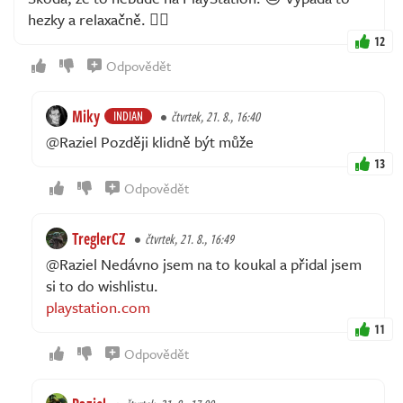
hezky a relaxačně. 👍🏻
12
Odpovědět
Miky
INDIAN
čtvrtek, 21. 8., 16:40
@Raziel Později klidně být může
13
Odpovědět
TreglerCZ
čtvrtek, 21. 8., 16:49
@Raziel Nedávno jsem na to koukal a přidal jsem
si to do wishlistu.
playstation.com
11
Odpovědět