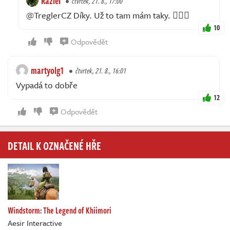
Raziel
čtvrtek, 21. 8., 17:00
@TreglerCZ Díky. Už to tam mám taky. 👍🏻😎
10
Odpovědět
martyolg1
čtvrtek, 21. 8., 16:01
Vypadá to dobře
12
Odpovědět
DETAIL K OZNAČENÉ HŘE
Windstorm: The Legend of Khiimori
Aesir Interactive