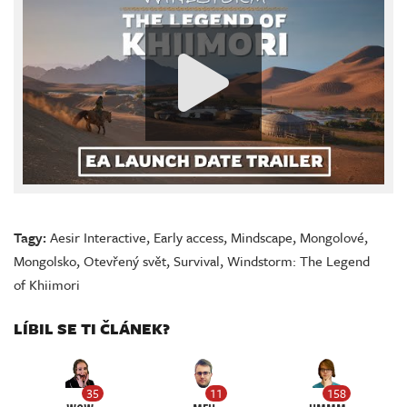
Tagy:
Aesir Interactive
,
Early access
,
Mindscape
,
Mongolové
,
Mongolsko
,
Otevřený svět
,
Survival
,
Windstorm: The Legend
of Khiimori
LÍBIL SE TI ČLÁNEK?
35
11
158