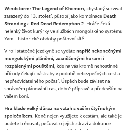
Živě
Windstorm: The Legend of Khiimori
, chystaný survival
zasazený do 13. století, působí jako kombinace
Death
Stranding
a
Red Dead Redemption 2
. Hráče čeká
nelehký život kurýrky ve službách mongolského systému
Yam – historické obdoby poštovní sítě.
V roli statečné jezdkyně se vydáte
napříč nekonečnými
mongolskými pláněmi, zasněženými horami i
rozpálenými pouštěmi
, kde na vás kromě nehostinné
přírody čekají i nástrahy v podobě nebezpečných cest a
nepředvídatelného počasí. Úspěch bude záviset na
správném plánování tras, dobré přípravě a především na
vašem koni.
Hra klade velký důraz na vztah s vaším čtyřnohým
společníkem
. Koně nejen využijete k cestám, ale také je
budete trénovat, pečovat o jejich zdraví a dokonce