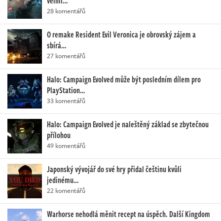
velmi…
28 komentářů
O remake Resident Evil Veronica je obrovský zájem a
sbírá…
27 komentářů
Halo: Campaign Evolved může být posledním dílem pro
PlayStation…
33 komentářů
Halo: Campaign Evolved je naleštěný základ se zbytečnou
přílohou
49 komentářů
Japonský vývojář do své hry přidal češtinu kvůli
jedinému…
22 komentářů
Warhorse nehodlá měnit recept na úspěch. Další Kingdom