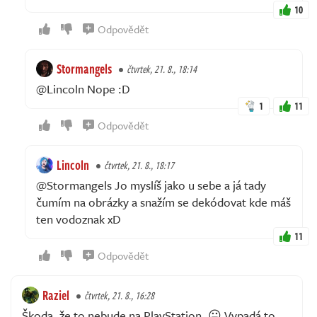
10
Odpovědět
Stormangels
čtvrtek, 21. 8., 18:14
@Lincoln Nope :D
1
11
Odpovědět
Lincoln
čtvrtek, 21. 8., 18:17
@Stormangels Jo myslíš jako u sebe a já tady
čumím na obrázky a snažím se dekódovat kde máš
ten vodoznak xD
11
Odpovědět
Raziel
čtvrtek, 21. 8., 16:28
Škoda, že to nebude na PlayStation. 😐 Vypadá to