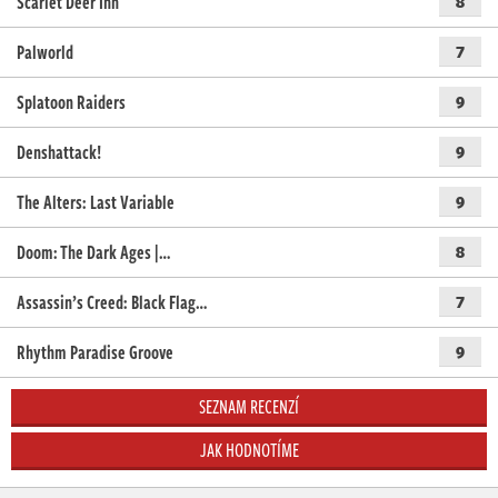
Scarlet Deer Inn
8
Palworld
7
Splatoon Raiders
9
Denshattack!
9
The Alters: Last Variable
9
Doom: The Dark Ages |…
8
Assassin’s Creed: Black Flag…
7
Rhythm Paradise Groove
9
SEZNAM RECENZÍ
JAK HODNOTÍME