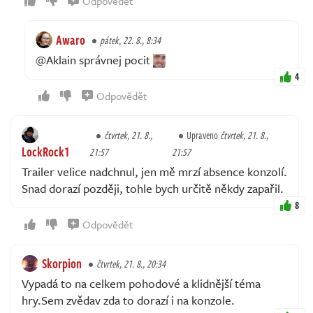
Odpovědět
Awaro
pátek, 22. 8., 8:34
@Aklain správnej pocit
4
Odpovědět
čtvrtek, 21. 8.,
Upraveno
čtvrtek, 21. 8.,
LockRock1
21:57
21:57
Trailer velice nadchnul, jen mě mrzí absence konzolí.
Snad dorazí později, tohle bych určitě někdy zapařil.
8
Odpovědět
Skorpion
čtvrtek, 21. 8., 20:34
Vypadá to na celkem pohodové a klidnější téma
hry.Sem zvědav zda to dorazí i na konzole.