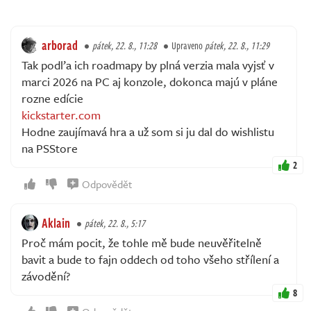
arborad
pátek, 22. 8., 11:28
Upraveno
pátek, 22. 8., 11:29
Tak podľa ich roadmapy by plná verzia mala vyjsť v
marci 2026 na PC aj konzole, dokonca majú v pláne
rozne edície
kickstarter.com
Hodne zaujímavá hra a už som si ju dal do wishlistu
na PSStore
2
Odpovědět
Aklain
pátek, 22. 8., 5:17
Proč mám pocit, že tohle mě bude neuvěřitelně
bavit a bude to fajn oddech od toho všeho střílení a
závodění?
8