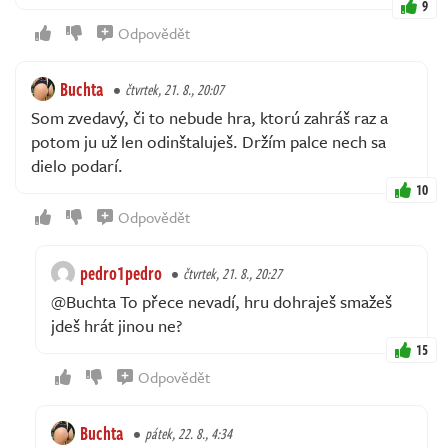
9
Odpovědět
Buchta
čtvrtek, 21. 8., 20:07
Som zvedavý, či to nebude hra, ktorú zahráš raz a
potom ju už len odinštaluješ. Držím palce nech sa
dielo podarí.
10
Odpovědět
pedro1pedro
čtvrtek, 21. 8., 20:27
@Buchta To přece nevadí, hru dohraješ smažeš
jdeš hrát jinou ne?
15
Odpovědět
Buchta
pátek, 22. 8., 4:34