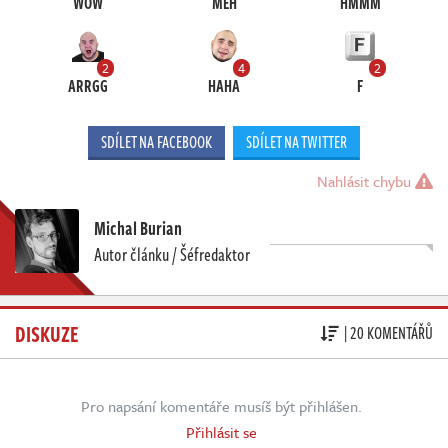
WOW
MEH
HMMM
2
4
2
ARRGG
HAHA
F
SDÍLET NA FACEBOOK
SDÍLET NA TWITTER
Nahlásit chybu
Michal Burian
Autor článku / Šéfredaktor
DISKUZE
| 20 KOMENTÁŘŮ
Pro napsání komentáře musíš být přihlášen.
Přihlásit se