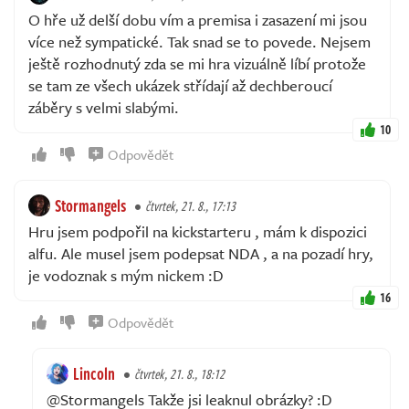
O hře už delší dobu vím a premisa i zasazení mi jsou
více než sympatické. Tak snad se to povede. Nejsem
ještě rozhodnutý zda se mi hra vizuálně líbí protože
se tam ze všech ukázek střídají až dechberoucí
záběry s velmi slabými.
10
Odpovědět
Stormangels
čtvrtek, 21. 8., 17:13
Hru jsem podpořil na kickstarteru , mám k dispozici
alfu. Ale musel jsem podepsat NDA , a na pozadí hry,
je vodoznak s mým nickem :D
16
Odpovědět
Lincoln
čtvrtek, 21. 8., 18:12
@Stormangels Takže jsi leaknul obrázky? :D