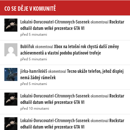
CO SE DĚJE V KOMUNITĚ
Lokalni-Dorucovatel-Citronovych-Susenek
Rockstar
okomentoval
odhalil datum velké prezentace GTA VI
před 5 minutami
Bublifuk
Xbox na letošní rok chystá další změny
okomentoval
achievementů a vlastní podobu platinové trofeje
před 5 minutami
jirka-hamrik665
Tecno ukáže telefon, jehož displej
okomentoval
nemá žádný rámeček
před 5 minutami
Lokalni-Dorucovatel-Citronovych-Susenek
Rockstar
okomentoval
odhalil datum velké prezentace GTA VI
před 10 minutami
Lokalni-Dorucovatel-Citronovych-Susenek
Rockstar
okomentoval
odhalil datum velké prezentace GTA VI