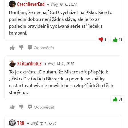
CzechNeverEnd
úterý, 18. 1., 15:24
Doufam, že nechají CoD vycházet na PSku. Sice to
poslední dobou neni žádná sláva, ale je to asi
poslední pravidelně vydávaná série stříleček s
kampaní.
1
11
Odpovědět
XTitanShotCZ
úterý, 18. 1., 15:18
To je extrém...Doufám, že Miscrosoft přispěje k
,,čistce" v řadách Blizzardu a povede se zpátky
nastartovat vývoje nových her a zlepší údržbu těch
starých...
31
Odpovědět
TRN
úterý, 18. 1., 15:16