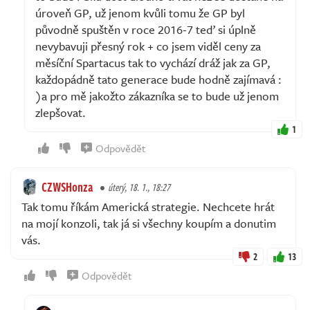
úroveň GP, už jenom kvůli tomu že GP byl
původně spuštěn v roce 2016-7 teď si úplně
nevybavuji přesný rok + co jsem viděl ceny za
měsíční Spartacus tak to vychází dráž jak za GP,
každopádně tato generace bude hodně zajímavá :
)a pro mě jakožto zákazníka se to bude už jenom
zlepšovat.
1
Odpovědět
CZWSHonza
úterý, 18. 1., 18:27
Tak tomu říkám Americká strategie. Nechcete hrát
na mojí konzoli, tak já si všechny koupím a donutim
vás.
2
13
Odpovědět