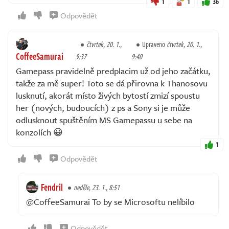
1
1
36
Odpovědět
čtvrtek, 20. 1.,
Upraveno
čtvrtek, 20. 1.,
CoffeeSamurai
9:37
9:40
Gamepass pravidelně predplacim už od jeho začátku,
takže za mě super! Toto se dá přirovna k Thanosovu
lusknutí, akorát místo živých bytostí zmizí spoustu
her (nových, budoucích) z ps a Sony si je může
odlusknout spuštěním MS Gamepassu u sebe na
konzolích 😀
1
Odpovědět
Fendril
neděle, 23. 1., 8:51
@CoffeeSamurai To by se Microsoftu nelíbilo
Odpovědět