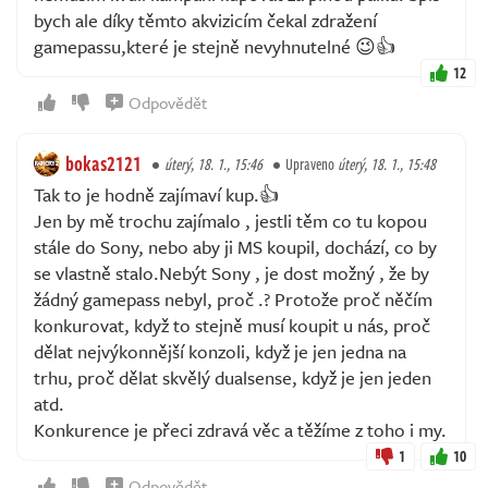
bych ale díky těmto akvizicím čekal zdražení
gamepassu,které je stejně nevyhnutelné 😉👍
12
Odpovědět
bokas2121
úterý, 18. 1., 15:46
Upraveno
úterý, 18. 1., 15:48
Tak to je hodně zajímaví kup.👍
Jen by mě trochu zajímalo , jestli těm co tu kopou
stále do Sony, nebo aby ji MS koupil, dochází, co by
se vlastně stalo.Nebýt Sony , je dost možný , že by
žádný gamepass nebyl, proč .? Protože proč něčím
konkurovat, když to stejně musí koupit u nás, proč
dělat nejvýkonnější konzoli, když je jen jedna na
trhu, proč dělat skvělý dualsense, když je jen jeden
atd.
Konkurence je přeci zdravá věc a těžíme z toho i my.
1
10
Odpovědět