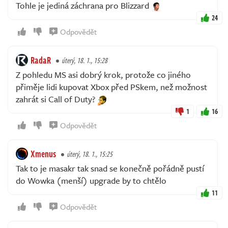
Tohle je jediná záchrana pro Blizzard
24
Odpovědět
RadaR
úterý, 18. 1., 15:28
Z pohledu MS asi dobrý krok, protože co jiného
přiměje lidi kupovat Xbox před PSkem, než možnost
zahrát si Call of Duty?
1
16
Odpovědět
Xmenus
úterý, 18. 1., 15:25
Tak to je masakr tak snad se konečně pořádně pustí
do Wowka (menší) upgrade by to chtělo
11
Odpovědět