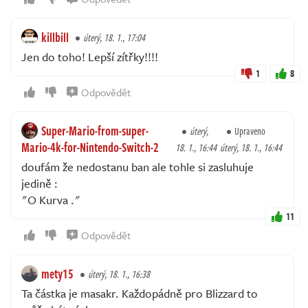
killbill
úterý, 18. 1., 17:04
Jen do toho! Lepší zítřky!!!!
1
8
Odpovědět
Super-Mario-from-super-
úterý,
Upraveno
Mario-4k-for-Nintendo-Switch-2
18. 1., 16:44
úterý, 18. 1., 16:44
doufám že nedostanu ban ale tohle si zasluhuje
jedině :
"O Kurva ."
11
Odpovědět
mety15
úterý, 18. 1., 16:38
Ta částka je masakr. Každopádně pro Blizzard to