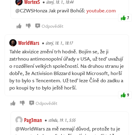
WortexS
úterý, 18. 1., 18:44
@CZWSHonza Jak pravil Bohúš:
youtube.com
7
Odpovědět
WorldWars
úterý, 18. 1., 18:17
Tahle akvizice změní trh hodně. Bojím se, že ji
zatrhnou antimonopolní úřady v USA, už teď uvažují
o rozdělení velkých společností. Na druhou stranu je
dobře, že Activision Blizzard koupil Microsoft, horší
by to bylo s Tencentem. Už teď leze Číně do zadku a
po koupi by to bylo ještě horší.
9
Odpovědět
Pag3man
středa, 19. 1., 5:55
@WorldWars za mě nemají důvod, protože tu je