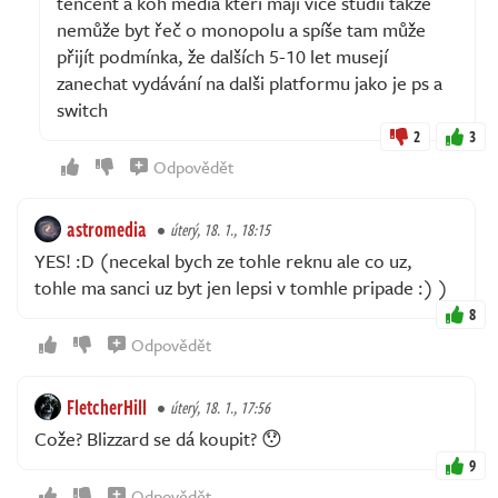
tencent a koh media kteří mají vice studii takže
nemůže byt řeč o monopolu a spíše tam může
přijít podmínka, že dalších 5-10 let musejí
zanechat vydávání na dalši platformu jako je ps a
switch
2
3
Odpovědět
astromedia
úterý, 18. 1., 18:15
YES! :D (necekal bych ze tohle reknu ale co uz,
tohle ma sanci uz byt jen lepsi v tomhle pripade :) )
8
Odpovědět
FletcherHill
úterý, 18. 1., 17:56
Cože? Blizzard se dá koupit? 😯
9
Odpovědět