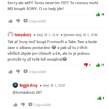
Sorry ale wtf?! Tomu neverim 70?!! To rovnou mohl
MS koupit SONY. O co tady jde?
14
Odpovědět
tomaskozz
úterý, 18. 1., 15:16
Upraveno
úterý, 18. 1., 15:46
Tak ať Sony teď koupí Fromsoft a Take-Two a bude
zase o zábavu postaráno 😂 a pak už tu z těch
větších zbyde jen Ubisoft a EA, ale to je jednou
protože ty už tolik lidí nezajímá😂
1
11
Odpovědět
Reggie-Kray
úterý, 18. 1., 15:33
@tomaskozz 2K?
9
Odpovědět