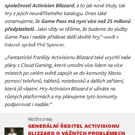
společnosti Activision Blizzard
, a to jak nové tituly, tak
hry z jejich neuvěřitelného katalogu. Dnes také
oznamujeme, že
Game Pass má nyní více než 25 milionů
předplatitelů
. Jako vždy se těšíme, že budeme do služby
Game Pass i nadále přidávat další skvělé hry,“
uvedl v
tiskové zprávě Phil Spencer.
„Fantastické franšízy Activisionu Blizzard také urychlí naše
plány s Cloud Gaming, které umožní více lidem na více
místech po celém světě zapojit se do komunity Xboxu
pomocí telefonů, tabletů, notebooků a dalších zařízení,
která již vlastní. Hry Activision Blizzard si užíváte na
různých platformách a my plánujeme tyto komunity
podporovat i nadále.“
GENERÁLNÍ ŘEDITEL ACTIVISIONU
BLIZZARD O VÁŽNÝCH PROBLÉMECH