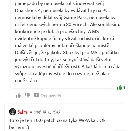
gamepadu by nemusela tolik inovovat svůj
Dualshock 4, nemusela by vydávat hry na PC,
nemusela by dělat svůj Game Pass, nemusela by
držet cenu svých her na 80 Eurech. Ale souhlasím:
konkurence je dobrá pro všechny. A MS
evidentně kupuje firmy s kvalitní historií , která
má velké problémy nebo přešlapuje na místě.
Další věc je, že jajkoliv Xbox byl pro MS z počátku
jen výstřel do tmy, tak se nyní stává další velmi
výraznou investiční příležitostí. A každá firma ráda
svůj zisk raději investuje do rozvoje, než platit
daně státu
9
Odpovědět
Safry
úterý, 18. 1., 15:45
Toto je ten 10.0 patch co sa tyka WoWka ? Ok
beriem :)