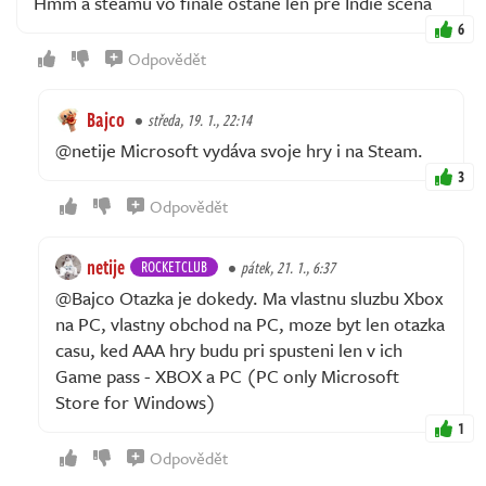
Hmm a steamu vo finale ostane len pre Indie scena
6
Odpovědět
Bajco
středa, 19. 1., 22:14
@netije Microsoft vydáva svoje hry i na Steam.
3
Odpovědět
netije
ROCKETCLUB
pátek, 21. 1., 6:37
@Bajco Otazka je dokedy. Ma vlastnu sluzbu Xbox
na PC, vlastny obchod na PC, moze byt len otazka
casu, ked AAA hry budu pri spusteni len v ich
Game pass - XBOX a PC (PC only Microsoft
Store for Windows)
1
Odpovědět