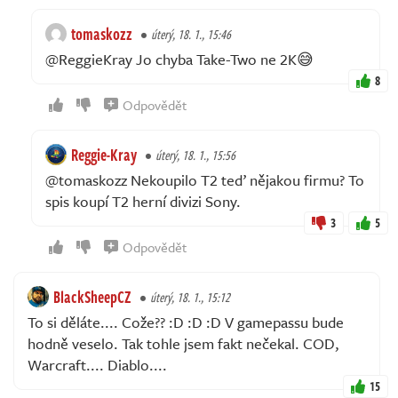
tomaskozz
úterý, 18. 1., 15:46
@ReggieKray Jo chyba Take-Two ne 2K😅
8
Odpovědět
Reggie-Kray
úterý, 18. 1., 15:56
@tomaskozz Nekoupilo T2 teď nějakou firmu? To
spis koupí T2 herní divizi Sony.
3
5
Odpovědět
BlackSheepCZ
úterý, 18. 1., 15:12
To si děláte.... Cože?? :D :D :D V gamepassu bude
hodně veselo. Tak tohle jsem fakt nečekal. COD,
Warcraft.... Diablo....
15