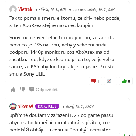
Vietrak
středa, 19. 1., 6:03
Upraveno
středa, 19. 1., 6:04
Tak to pomalu smeruje ktomu, ze driv nebo pozdeji
si ten XboXsex stejne nakonec koupim.
Sony me neuveritelne toci uz jen tim, ze za rok a
neco co je PS5 na trhu, nebyly schopni pridat
podporu 1440p monitoru coz XboXsex ma od
zacatku. Ted, kdyz se ktomu prida to, ze je velka
sance, ze PS5 ubydou hry tak je to jasne. Proste
smula Sony 🤷🏼‍♂️
1
1
8
Odpovědět
vlken69
ROCKETCLUB
úterý, 18. 1., 22:14
upřímně doufám v zařazení D2R do game passu
abych si ho konečně mohl zahrát s přáteli, co si
nedokáží obhájit tu cenu za "pouhý" remaster