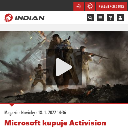
REALMERCH.STORE
Magazín
Recenze
Videa
Soutěže
Databáze
Komunita
Magazín
·
Novinky
·
18. 1. 2022 14:36
Redakce
Microsoft kupuje Activision