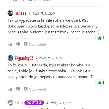
Hanz23
středa, 19. 1., 23:49
Tak to vypada ze si tenhle rok na vanoce k PS5
dokoupim i Xbox kazdopadne kdyz se dva perou my
hraci s toho budeme jen tezit konkurence je treba :)
2
Odpovědět
JRgamingCZ
středa, 19. 1., 11:25
To že koupili Bethesdu, byla tenkrát bomba, ale
tohle, tohle je už sakra atomovka... Za rok EA a
Uplay hodit do gamepassu a bude vymalováno :D
5
Odpovědět
netije
ROCKETCLUB
středa, 19. 1., 7:10