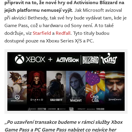
připravit na to, že nové hry od Activisionu Blizzard na
jejich platformu nemusejí vyjít
. Jak Microsoft avizoval
při akvizici Bethesdy, tak své hry bude vydávat tam, kde je
Game Pass, což u hardwaru od Sony není. A to také
dodržuje, viz
Starfield
a
Redfall
. Tyto tituly budou
dostupné pouze na Xboxu Series X/S a PC.
„
Po uzavření transakce budeme v rámci služby Xbox
Game Pass a PC Game Pass nabízet co nejvíce her