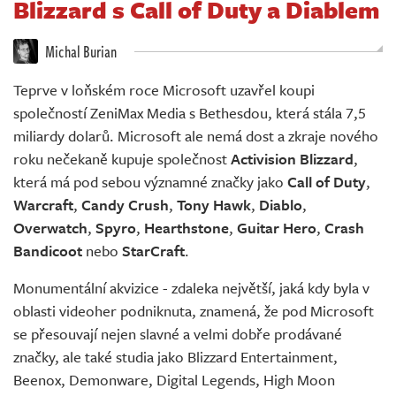
Blizzard s Call of Duty a Diablem
Živě
Michal Burian
Teprve v loňském roce Microsoft uzavřel koupi
společností ZeniMax Media s Bethesdou, která stála 7,5
miliardy dolarů. Microsoft ale nemá dost a zkraje nového
roku nečekaně kupuje společnost
Activision Blizzard
,
která má pod sebou významné značky jako
Call of Duty
,
Warcraft
,
Candy Crush
,
Tony Hawk
,
Diablo
,
Overwatch
,
Spyro
,
Hearthstone
,
Guitar Hero
,
Crash
Bandicoot
nebo
StarCraft
.
Monumentální akvizice - zdaleka největší, jaká kdy byla v
oblasti videoher podniknuta, znamená, že pod Microsoft
se přesouvají nejen slavné a velmi dobře prodávané
značky, ale také studia jako Blizzard Entertainment,
Beenox, Demonware, Digital Legends, High Moon