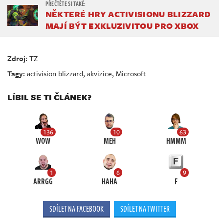
NĚKTERÉ HRY ACTIVISIONU BLIZZARD
MAJÍ BÝT EXKLUZIVITOU PRO XBOX
Zdroj:
TZ
Tagy:
activision blizzard
,
akvizice
,
Microsoft
LÍBIL SE TI ČLÁNEK?
136
10
63
WOW
MEH
HMMM
1
6
9
ARRGG
HAHA
F
SDÍLET NA FACEBOOK
SDÍLET NA TWITTER