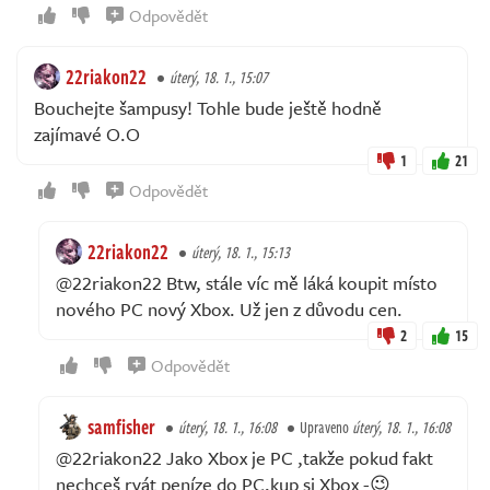
Odpovědět
22riakon22
úterý, 18. 1., 15:07
Bouchejte šampusy! Tohle bude ještě hodně
zajímavé O.O
1
21
Odpovědět
22riakon22
úterý, 18. 1., 15:13
@22riakon22 Btw, stále víc mě láká koupit místo
nového PC nový Xbox. Už jen z důvodu cen.
2
15
Odpovědět
samfisher
úterý, 18. 1., 16:08
Upraveno
úterý, 18. 1., 16:08
@22riakon22 Jako Xbox je PC ,takže pokud fakt
nechceš rvát peníze do PC,kup si Xbox -😉