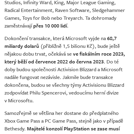
Studios, Infinity Ward, King, Major League Gaming,
Radical Entertainment, Raven Software, Sledgehammer
Games, Toys for Bob nebo Treyarch. Ta dohromady
zaměstnávají
přes 10 000 lidí
.
Dokončení transakce, která Microsoft vyjde na
68,7
miliardy dolarů
(přibližně 1,5 bilionu Kč), bude ještě
nějakou dobu trvat, očekává se
ve fiskálním roce 2023,
který běží od července 2022 do června 2023
. Do té
doby budou společnosti Activision Blizzard a Microsoft
nadále fungovat nezávisle. Jakmile bude transakce
dokončena, budou se všechny týmy Activisionu Blizzard
zodpovídat Philu Spencerovi, vedoucímu herní divize
v Microsoftu.
Samozřejmě se většina her dostane do předplatného
Xbox Game Pass a PC Game Pass, stejně jako v případě
Bethesdy.
Majitelé konzolí PlayStation se zase musí