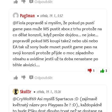
Odpovědět
Pag3man
středa, 19. 1., 5:52
@Fiola popravdě si myslím, že pokud ps pustí
game pass muže MS pustit xbox z trhu protože na
co dělat konzoli, když peníze dojdou… ne joke…
popravdě pokud MS koupi take2 nebo ubi nebo
EA tak už sony bude muset pustit game pass na
svoji konzoli protože přijde o moc západního
obsahu a uvidíme jestli už ta doba nenastane po
téhle akvizici….
1
3
Odpovědět
Skull3r
středa, 19. 1., 15:26
@CryWolf69 Asi myslíš Spartacus :D (zajímavě
květnatý název pro Playpass že ? :D), každopádně
to bude PSku dost dlouho trvat než se dostane na