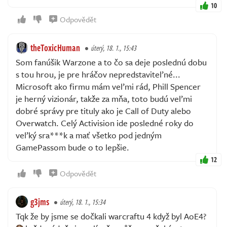
10
Odpovědět
theToxicHuman
úterý, 18. 1., 15:43
Som fanúšik Warzone a to čo sa deje poslednú dobu
s tou hrou, je pre hráčov nepredstaviteľné...
Microsoft ako firmu mám veľmi rád, Phill Spencer
je herný vizionár, takže za mňa, toto budú veľmi
dobré správy pre tituly ako je Call of Duty alebo
Overwatch. Celý Activision ide posledné roky do
veľký sra***k a mať všetko pod jedným
GamePassom bude o to lepšie.
12
Odpovědět
g3jms
úterý, 18. 1., 15:34
Tqk že by jsme se dočkali warcraftu 4 když byl AoE4?