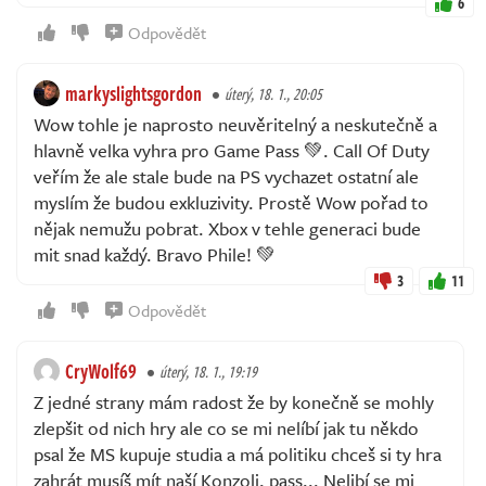
6
Odpovědět
markyslightsgordon
úterý, 18. 1., 20:05
Wow tohle je naprosto neuvěritelný a neskutečně a
hlavně velka vyhra pro Game Pass 💚. Call Of Duty
veřím že ale stale bude na PS vychazet ostatní ale
myslím že budou exkluzivity. Prostě Wow pořad to
nějak nemužu pobrat. Xbox v tehle generaci bude
mit snad každý. Bravo Phile! 💚
3
11
Odpovědět
CryWolf69
úterý, 18. 1., 19:19
Z jedné strany mám radost že by konečně se mohly
zlepšit od nich hry ale co se mi nelíbí jak tu někdo
psal že MS kupuje studia a má politiku chceš si ty hra
zahrát musíš mít naší Konzoli, pass... Nelibí se mi