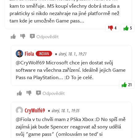
kam to směřuje. MS koupí všechny dobrá studia a
prakticky si nikdo nezahraje na jiné platformě než
tam kde je umožněn Game pass...
4
5
Odpovědět
Fiola
INDIAN
úterý, 18. 1., 19:21
@CryWolf69 Microsoft chce jen dostat svůj
software na všechna zařízení. Ideálně jejich Game
Pass na PlayStation... :D To je celé.
21
Odpovědět
CryWolf69
úterý, 18. 1., 19:35
@Fiola v tu chvíli mam z PSka Xbox :D No spíš mě
zajímá jak bude Spencer reagovat až sony udělá
svůj "game pass" (omlouvám se teď si