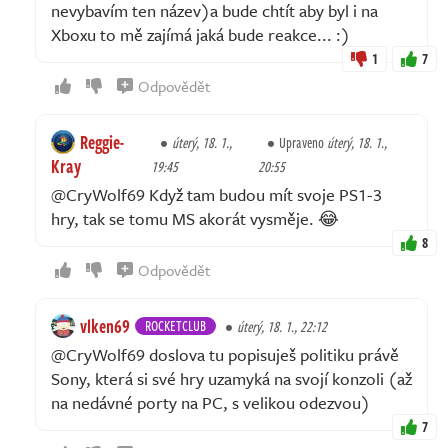
nevybavím ten název)a bude chtít aby byl i na
Xboxu to mě zajímá jaká bude reakce... :)
1
7
Odpovědět
Reggie-
úterý, 18. 1.,
Upraveno
úterý, 18. 1.,
Kray
19:45
20:55
@CryWolf69 Když tam budou mít svoje PS1-3
hry, tak se tomu MS akorát vysměje. 😂
8
Odpovědět
vlken69
ROCKETCLUB
úterý, 18. 1., 22:12
@CryWolf69 doslova tu popisuješ politiku právě
Sony, která si své hry uzamyká na svojí konzoli (až
na nedávné porty na PC, s velikou odezvou)
7