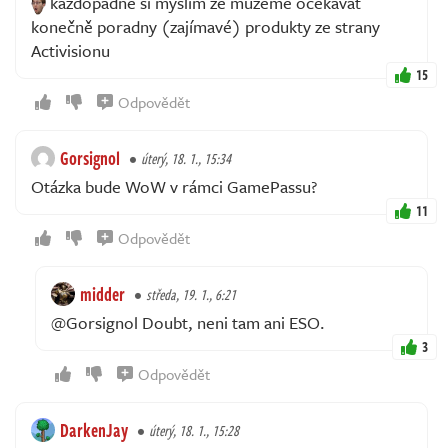
každopádně si myslím že můžeme očekávat
konečně poradny (zajímavé) produkty ze strany
Activisionu
15
Odpovědět
Gorsignol
úterý, 18. 1., 15:34
Otázka bude WoW v rámci GamePassu?
11
Odpovědět
midder
středa, 19. 1., 6:21
@Gorsignol Doubt, neni tam ani ESO.
3
Odpovědět
DarkenJay
úterý, 18. 1., 15:28