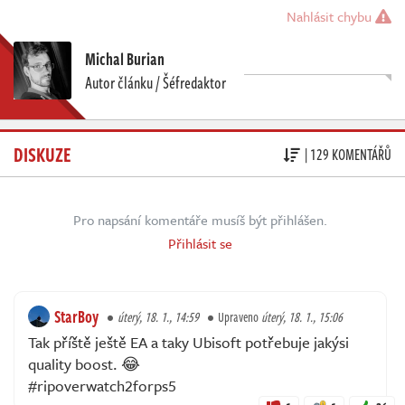
Nahlásit chybu
Michal Burian
Autor článku / Šéfredaktor
DISKUZE
| 129 KOMENTÁŘŮ
Pro napsání komentáře musíš být přihlášen.
Přihlásit se
StarBoy
úterý, 18. 1., 14:59
Upraveno
úterý, 18. 1., 15:06
Tak příště ještě EA a taky Ubisoft potřebuje jakýsi
quality boost. 😂
#ripoverwatch2forps5