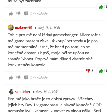
může být záchrana.
15
Odpovědět
mataves50
úterý, 18. 1., 16:04
Tohle pro mě není žádný gamechanger. Microsoft si
mě game passem získal už koupí bethesdy a je pro
mě momentálně jasné, že hned po tom, co se
konečně dostanu k ps5, moje oči se upřou na
shánění xboxu. Poprvé mám důvod vlastnit obě
konkurenční konzole.
2
13
Odpovědět
samfisher
úterý, 18. 1., 15:53
Pro mě jako hráče je to dobrá zpráva - Všechny
jejich hry Day 1 v gamepassu a hlavně konečně COD
nemusím kvůli kampani kupovat za plnou pálku. Spíš