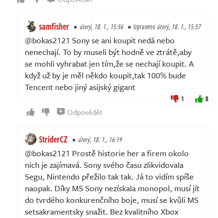
samfisher
úterý, 18. 1., 15:56
Upraveno
úterý, 18. 1., 15:57
@bokas2121 Sony se ani koupit nedá nebo
nenechají. To by museli být hodně ve ztrátě,aby
se mohli vyhrabat jen tím,že se nechají koupit. A
když už by je měl někdo koupit,tak 100% bude
Tencent nebo jiný asijský gigant
1
8
Odpovědět
StriderCZ
úterý, 18. 1., 16:19
@bokas2121 Prostě historie her a firem okolo
nich je zajímavá. Sony svého času zlikvidovala
Segu, Nintendo přežilo tak tak. Já to vidím spíše
naopak. Díky MS Sony nezískala monopol, musí jít
do tvrdého konkurenčního boje, musí se kvůli MS
setsakramentsky snažit. Bez kvalitního Xbox