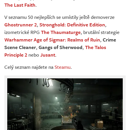
The Last Faith
.
V seznamu 50 nejlepších se umístily ještě demoverze
Ghostrunner 2
,
Stronghold: Definitive Edition
,
izometrické RPG
The Thaumaturge
, brutální strategie
Warhammer Age of Sigmar: Realms of Ruin
,
Crime
Scene Cleaner
,
Gangs of Sherwood
,
The Talos
Principle 2
nebo
Jusant
.
Celý seznam najdete na
Steamu
.