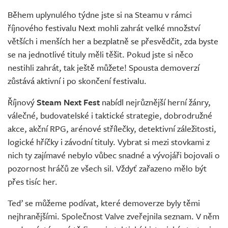
Živě
Během uplynulého týdne jste si na Steamu v rámci
říjnového festivalu Next mohli zahrát velké množství
větších i menších her a bezplatně se přesvědčit, zda byste
se na jednotlivé tituly měli těšit. Pokud jste si něco
nestihli zahrát, tak ještě můžete! Spousta demoverzí
zůstává aktivní i po skončení festivalu.
Říjnový
Steam Next Fest
nabídl nejrůznější herní žánry,
válečné, budovatelské i taktické strategie, dobrodružné
akce, akční RPG, arénové střílečky, detektivní záležitosti,
logické hříčky i závodní tituly. Vybrat si mezi stovkami z
nich ty zajímavé nebylo vůbec snadné a vývojáři bojovali o
pozornost hráčů ze všech sil. Vždyť zařazeno mělo být
přes tisíc her.
Teď se můžeme podívat, které demoverze byly těmi
nejhranějšími. Společnost Valve zveřejnila seznam. V něm