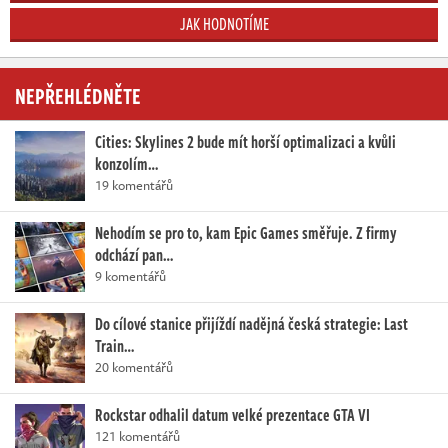
JAK HODNOTÍME
NEPŘEHLÉDNĚTE
Cities: Skylines 2 bude mít horší optimalizaci a kvůli
konzolím…
19 komentářů
Nehodím se pro to, kam Epic Games směřuje. Z firmy
odchází pan…
9 komentářů
Do cílové stanice přijíždí nadějná česká strategie: Last
Train…
20 komentářů
Rockstar odhalil datum velké prezentace GTA VI
121 komentářů