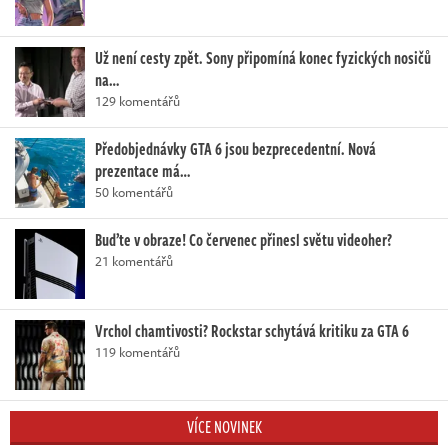
Už není cesty zpět. Sony připomíná konec fyzických nosičů
na…
129 komentářů
Předobjednávky GTA 6 jsou bezprecedentní. Nová
prezentace má…
50 komentářů
Buďte v obraze! Co červenec přinesl světu videoher?
21 komentářů
Vrchol chamtivosti? Rockstar schytává kritiku za GTA 6
119 komentářů
VÍCE NOVINEK