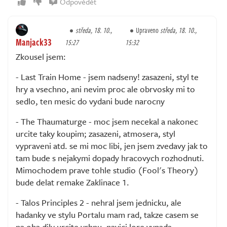
Odpovědět
středa, 18. 10.,
Upraveno
středa, 18. 10.,
Manjack33
15:27
15:32
Zkousel jsem:
- Last Train Home - jsem nadseny! zasazeni, styl te
hry a vsechno, ani nevim proc ale obrvosky mi to
sedlo, ten mesic do vydani bude narocny
- The Thaumaturge - moc jsem necekal a nakonec
urcite taky koupim; zasazeni, atmosera, styl
vypraveni atd. se mi moc libi, jen jsem zvedavy jak to
tam bude s nejakymi dopady hracovych rozhodnuti.
Mimochodem prave tohle studio (Fool's Theory)
bude delat remake Zaklinace 1.
- Talos Principles 2 - nehral jsem jednicku, ale
hadanky ve stylu Portalu mam rad, takze casem se
na oba dily urcite vrhnu, navici lore vypada