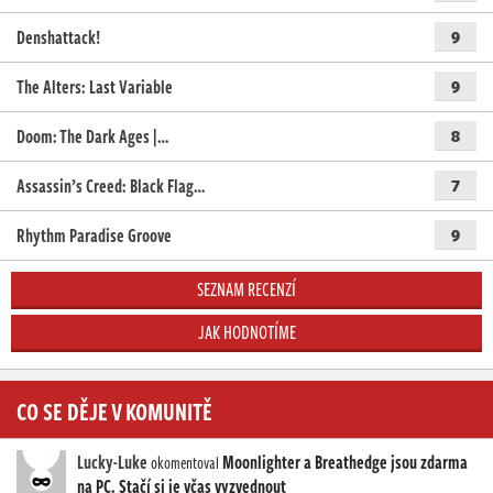
Denshattack!
9
The Alters: Last Variable
9
Doom: The Dark Ages |…
8
Assassin’s Creed: Black Flag…
7
Rhythm Paradise Groove
9
SEZNAM RECENZÍ
JAK HODNOTÍME
CO SE DĚJE V KOMUNITĚ
Lucky-Luke
Moonlighter a Breathedge jsou zdarma
okomentoval
na PC. Stačí si je včas vyzvednout