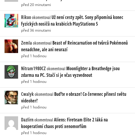
před 20 minutami
Rikuo
Už není cesty zpět. Sony připomíná konec
okomentoval
fyzických nosičů na krabicích PlayStationu 5
před 36 minutami
Zemla
Beast of Reincarnation od tvůrců Pokémonů
okomentoval
nenadchne, ale ani neurazí
před 1 hodinou
Nitram1980CZ
Moonlighter a Breathedge jsou
okomentoval
zdarma na PC. Stačí si je včas vyzvednout
před 1 hodinou
Cwalyk
Buďte v obraze! Co červenec přinesl světu
okomentoval
videoher?
před 1 hodinou
Dazlirn
Aliens: Fireteam Elite 2 láká na
okomentoval
kooperativní chaos proti xenomorfům
před 1 hodinou