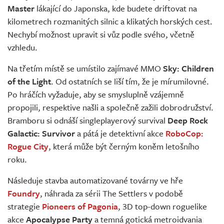
Master
lákající do Japonska, kde budete driftovat na
kilometrech rozmanitých silnic a klikatých horských cest.
Nechybí možnost upravit si vůz podle svého, včetně
vzhledu.
Na třetím místě se umístilo zajímavé MMO
Sky: Children
of the Light
. Od ostatních se liší tím, že je mírumilovné.
Po hráčích vyžaduje, aby se smysluplně vzájemně
propojili, respektive našli a společně zažili dobrodružství.
Bramboru si odnáší singleplayerový survival
Deep Rock
Galactic: Survivor
a pátá je detektivní akce
RoboCop:
Rogue City
, která může být černým koněm letošního
roku.
Následuje stavba automatizované továrny ve hře
Foundry
, náhrada za sérii The Settlers v podobě
strategie
Pioneers of Pagonia
, 3D top-down roguelike
akce
Apocalypse Party
a temná gotická metroidvania