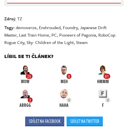
Zdroj:
TZ
Tagy:
demoverze
,
Enshrouded
,
Foundry
,
Japanese Drift
Master
,
Last Train Home
,
PC
,
Pioneers of Pagonia
,
RoboCop:
Rogue City
,
Sky: Children of the Light
,
Steam
LÍBIL SE TI ČLÁNEK?
25
8
81
WOW
MEH
HMMM
2
0
0
ARRGG
HAHA
F
SDÍLET NA FACEBOOK
SDÍLET NA TWITTER