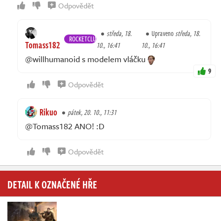
Odpovědět
středa, 18.
Upraveno
středa, 18.
ROCKETCLUB
Tomass182
10., 16:41
10., 16:41
@willhumanoid s modelem vláčku
9
Odpovědět
Rikuo
pátek, 20. 10., 11:31
@Tomass182 ANO! :D
Odpovědět
DETAIL K OZNAČENÉ HŘE