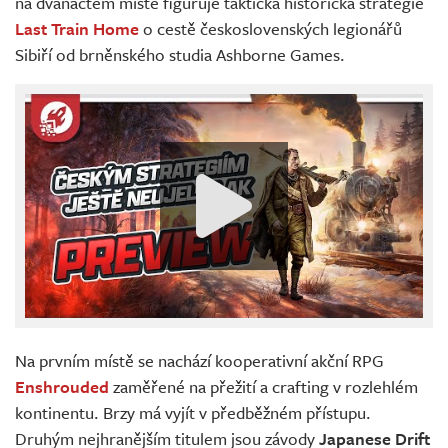
na dvanáctém místě figuruje taktická historická strategie
Last Train Home
o cestě československých legionářů
Sibiří od brněnského studia Ashborne Games.
Na prvním místě se nachází kooperativní akční RPG
Enshrouded
zaměřené na přežití a crafting v rozlehlém
kontinentu. Brzy má vyjít v předběžném přístupu.
Druhým nejhranějším titulem jsou závody
Japanese Drift