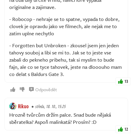
originalne a zajimave.
- Robocop - nehraje se to spatne, vypada to dobre,
clovek je opravdu jako ve filmech, ale nejak me to
zatim uplne nechytlo
- Forgotten but Unbroken - zkousel jsem jen jeden
tahovy souboj a libi se mi to. Jak se to jeste vse
zabali do pekneho pribehu, tak si myslim to bude
fajn, ale co se tyce tahovek, jeste na dlooouho mam
co delat s Baldurs Gate 3.
13
Odpovědět
Rikuo
středa, 18. 10., 15:25
Hrozně tvůrcům držím palce. Snad bude nějaká
sběratelka? Aspoň malinkatá? Prosím? :D
12