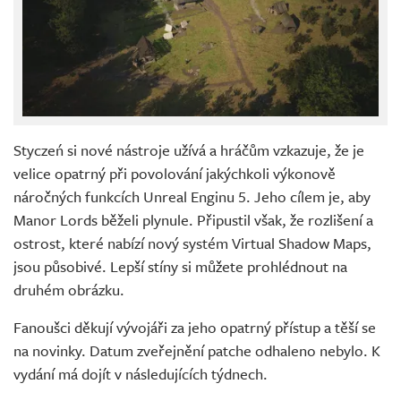
Styczeń si nové nástroje užívá a hráčům vzkazuje, že je
velice opatrný při povolování jakýchkoli výkonově
náročných funkcích Unreal Enginu 5. Jeho cílem je, aby
Manor Lords běželi plynule. Připustil však, že rozlišení a
ostrost, které nabízí nový systém Virtual Shadow Maps,
jsou působivé. Lepší stíny si můžete prohlédnout na
druhém obrázku.
Fanoušci děkují vývojáři za jeho opatrný přístup a těší se
na novinky. Datum zveřejnění patche odhaleno nebylo. K
vydání má dojít v následujících týdnech.