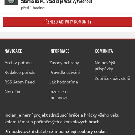
zdarma na PC. Stačí si je včas vyzvednout
před 1 hodinou
PŘEHLED AKTIVITY KOMUNITY
NAVIGACE
INFORMACE
KOMUNITA
Archiv pořadu
Zásady ochrany
Nejnovější
příspěvky
Redakce pořadu
Pravidla užívání
Žebříček uživatelů
RSS Atom Feed
Jak hodnotíme
NerdFix
Inzerce na
Indianovi
Indian je herní projekt sdružující hráče a hráčky všeho věku
kolem témat o počítačových a konzolových hrách.
Při poskytování služeb nám pomáhají soubory cookie.