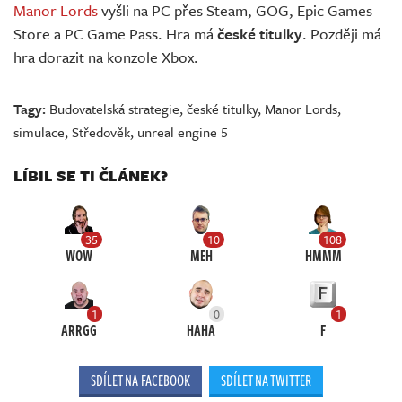
Manor Lords
vyšli na PC přes Steam, GOG, Epic Games
Store a PC Game Pass. Hra má
české titulky
. Později má
hra dorazit na konzole Xbox.
Tagy:
Budovatelská strategie
,
české titulky
,
Manor Lords
,
simulace
,
Středověk
,
unreal engine 5
LÍBIL SE TI ČLÁNEK?
35
10
108
WOW
MEH
HMMM
1
0
1
ARRGG
HAHA
F
SDÍLET NA FACEBOOK
SDÍLET NA TWITTER