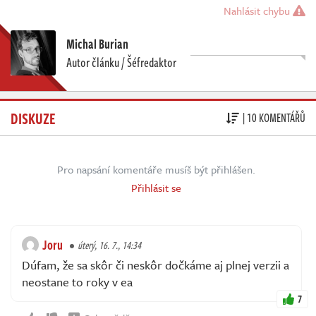
Nahlásit chybu
Michal Burian
Autor článku / Šéfredaktor
DISKUZE
| 10 KOMENTÁŘŮ
Pro napsání komentáře musíš být přihlášen.
Přihlásit se
Joru
úterý, 16. 7., 14:34
Dúfam, že sa skôr či neskôr dočkáme aj plnej verzii a
neostane to roky v ea
7