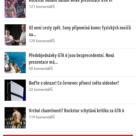
Rockstar odhalil datum velké prezentace GTA VI
121 komentářů
Už není cesty zpět. Sony připomíná konec fyzických nosičů
na…
129 komentářů
Předobjednávky GTA 6 jsou bezprecedentní. Nová
prezentace má…
50 komentářů
Buďte v obraze! Co červenec přinesl světu videoher?
22 komentářů
Vrchol chamtivosti? Rockstar schytává kritiku za GTA 6
119 komentářů