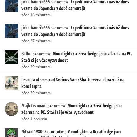
jirka-hamrik665
Expeditions: Samurai nás už dnes
okomentoval
vezme do Japonska v době samurajů
před 16 minutami
jirka-hamrik665
Expeditions: Samurai nás už dnes
okomentoval
vezme do Japonska v době samurajů
před 27 minutami
Ballor
Moonlighter a Breathedge jsou zdarma na PC.
okomentoval
Stačí si je včas vyzvednout
před 29 minutami
Lesnota
Serious Sam: Shatterverse dorazí už na
okomentoval
konci srpna
před 39 minutami
MajkRezonant
Moonlighter a Breathedge jsou
okomentoval
zdarma na PC. Stačí si je včas vyzvednout
před 1 hodinou
Nitram1980CZ
Moonlighter a Breathedge jsou
okomentoval