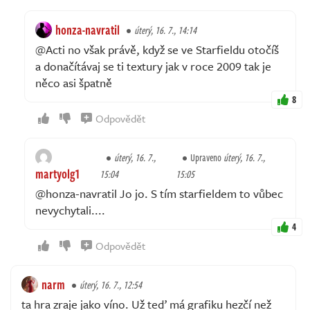
honza-navratil
úterý, 16. 7., 14:14
@Acti no však právě, když se ve Starfieldu otočíš
a donačítávaj se ti textury jak v roce 2009 tak je
něco asi špatně
8
Odpovědět
úterý, 16. 7.,
Upraveno
úterý, 16. 7.,
martyolg1
15:04
15:05
@honza-navratil Jo jo. S tím starfieldem to vůbec
nevychytali....
4
Odpovědět
narm
úterý, 16. 7., 12:54
ta hra zraje jako víno. Už teď má grafiku hezčí než