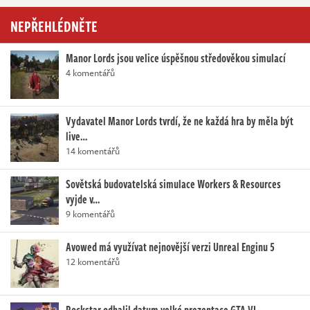
NEPŘEHLÉDNĚTE
Manor Lords jsou velice úspěšnou středověkou simulací
4 komentářů
Vydavatel Manor Lords tvrdí, že ne každá hra by měla být
live…
14 komentářů
Sovětská budovatelská simulace Workers & Resources
vyjde v…
9 komentářů
Avowed má využívat nejnovější verzi Unreal Enginu 5
12 komentářů