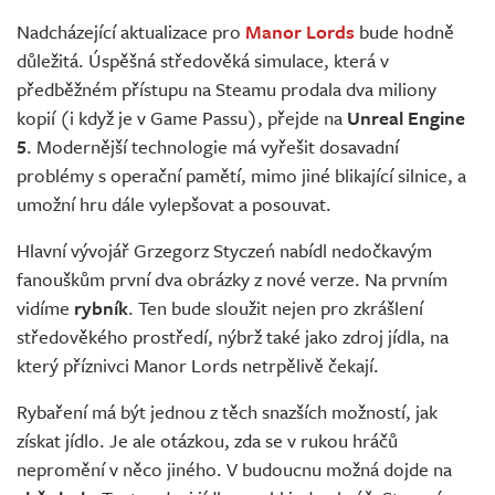
Živě
Nadcházející aktualizace pro
Manor Lords
bude hodně
důležitá. Úspěšná středověká simulace, která v
předběžném přístupu na Steamu prodala dva miliony
kopií (i když je v Game Passu), přejde na
Unreal Engine
5
. Modernější technologie má vyřešit dosavadní
problémy s operační pamětí, mimo jiné blikající silnice, a
umožní hru dále vylepšovat a posouvat.
Hlavní vývojář Grzegorz Styczeń nabídl nedočkavým
fanouškům první dva obrázky z nové verze. Na prvním
vidíme
rybník
. Ten bude sloužit nejen pro zkrášlení
středověkého prostředí, nýbrž také jako zdroj jídla, na
který příznivci Manor Lords netrpělivě čekají.
Rybaření má být jednou z těch snazších možností, jak
získat jídlo. Je ale otázkou, zda se v rukou hráčů
nepromění v něco jiného. V budoucnu možná dojde na