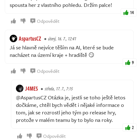
spousta her z vlastního pohledu. Držím palce!
14
Odpovědět
AspartusCZ
úterý, 16. 7., 12:41
Já se hlavně nejvíce těším na AI, které se bude
nacházet na území kraje + hradiště 😏
9
Odpovědět
J4MES
středa, 17. 7., 7:15
@AspartusCZ Otázka je, jestli se toho ještě letos
dočkáme, chtěl bych vědět i nějaké informace o
tom, jak se rozrostl jeho tým po release hry,
protože v malém teamu by to bylo na roky.
2
Odpovědět