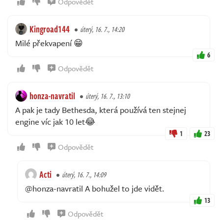
Odpovědět
Kingroad144
úterý, 16. 7., 14:20
Milé překvapení 😁
6
Odpovědět
honza-navratil
úterý, 16. 7., 13:10
A pak je tady Bethesda, která používá ten stejnej
engine víc jak 10 let😂
1
23
Odpovědět
Acti
úterý, 16. 7., 14:09
@honza-navratil A bohužel to jde vidět.
13
Odpovědět