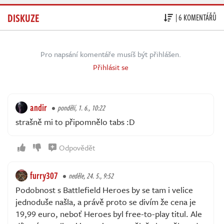
DISKUZE
| 6 KOMENTÁŘŮ
Pro napsání komentáře musíš být přihlášen.
Přihlásit se
andir
pondělí, 1. 6., 10:22
strašně mi to připomnělo tabs :D
Odpovědět
furry307
neděle, 24. 5., 9:52
Podobnost s Battlefield Heroes by se tam i velice
jednoduše našla, a právě proto se divím že cena je
19,99 euro, neboť Heroes byl free-to-play titul. Ale