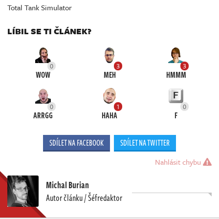
Total Tank Simulator
LÍBIL SE TI ČLÁNEK?
0
3
3
WOW
MEH
HMMM
0
1
0
ARRGG
HAHA
F
SDÍLET NA FACEBOOK
SDÍLET NA TWITTER
Nahlásit chybu
Michal Burian
Autor článku / Šéfredaktor