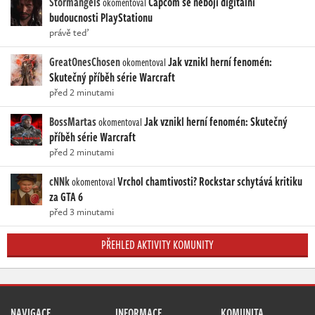
Stormangels
Capcom se nebojí digitální
okomentoval
budoucnosti PlayStationu
právě teď
GreatOnesChosen
Jak vznikl herní fenomén:
okomentoval
Skutečný příběh série Warcraft
před 2 minutami
BossMartas
Jak vznikl herní fenomén: Skutečný
okomentoval
příběh série Warcraft
před 2 minutami
cNNk
Vrchol chamtivosti? Rockstar schytává kritiku
okomentoval
za GTA 6
před 3 minutami
PŘEHLED AKTIVITY KOMUNITY
NAVIGACE
INFORMACE
KOMUNITA