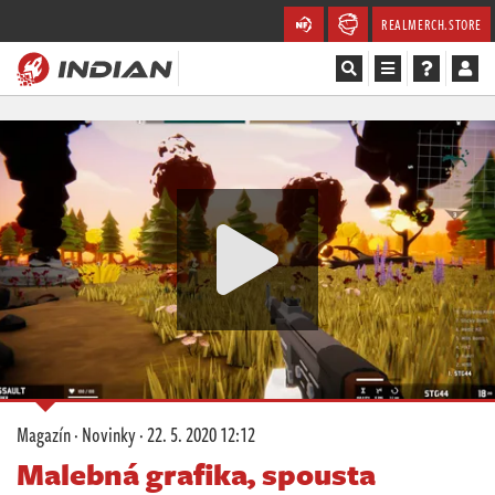
REALMERCH.STORE
Magazín
Recenze
Videa
Soutěže
Databáze
Komunita
Magazín
·
Novinky
·
22. 5. 2020 12:12
Redakce
Malebná grafika, spousta