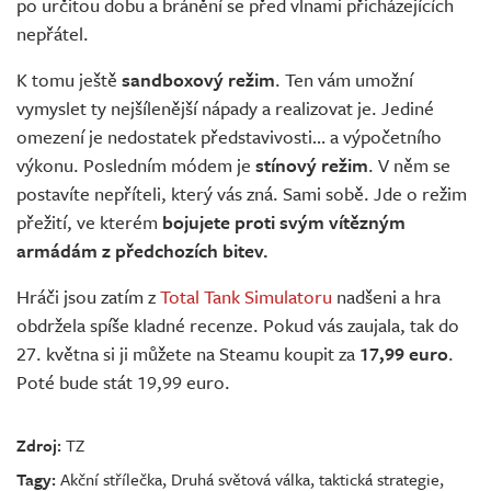
po určitou dobu a bránění se před vlnami přicházejících
nepřátel.
K tomu ještě
sandboxový režim
. Ten vám umožní
vymyslet ty nejšílenější nápady a realizovat je. Jediné
omezení je nedostatek představivosti… a výpočetního
výkonu. Posledním módem je
stínový režim
. V něm se
postavíte nepříteli, který vás zná. Sami sobě. Jde o režim
přežití, ve kterém
bojujete proti svým vítězným
armádám z předchozích bitev.
Hráči jsou zatím z
Total Tank Simulatoru
nadšeni a hra
obdržela spíše kladné recenze. Pokud vás zaujala, tak do
27. května si ji můžete na Steamu koupit za
17,99 euro
.
Poté bude stát 19,99 euro.
Zdroj:
TZ
Tagy:
Akční střílečka
,
Druhá světová válka
,
taktická strategie
,