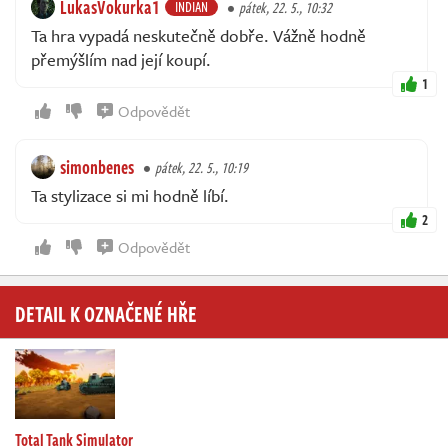
LukasVokurka1
INDIAN
pátek, 22. 5., 10:32
Ta hra vypadá neskutečně dobře. Vážně hodně
přemýšlím nad její koupí.
1
Odpovědět
simonbenes
pátek, 22. 5., 10:19
Ta stylizace si mi hodně líbí.
2
Odpovědět
DETAIL K OZNAČENÉ HŘE
Total Tank Simulator