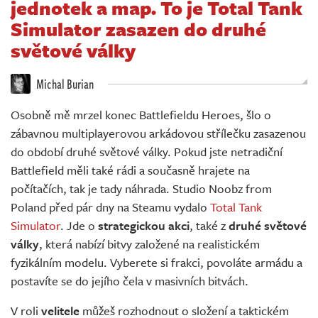
jednotek a map. To je Total Tank
Živě
Simulator zasazen do druhé
světové války
Michal Burian
Osobně mě mrzel konec Battlefieldu Heroes, šlo o
zábavnou multiplayerovou arkádovou střílečku zasazenou
do období druhé světové války. Pokud jste netradiční
Battlefield měli také rádi a současně hrajete na
počítačích, tak je tady náhrada. Studio Noobz from
Poland před pár dny na Steamu vydalo
Total Tank
Simulator
. Jde o
strategickou akci
, také z
druhé světové
války
, která nabízí bitvy založené na realistickém
fyzikálním modelu. Vyberete si frakci, povoláte armádu a
postavíte se do jejího čela v masivních bitvách.
V roli
velitele
můžeš rozhodnout o složení a taktickém