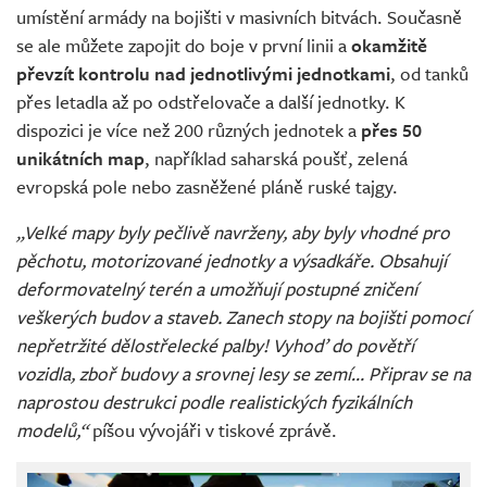
umístění armády na bojišti v masivních bitvách. Současně
se ale můžete zapojit do boje v první linii a
okamžitě
převzít kontrolu nad jednotlivými jednotkami
, od tanků
přes letadla až po odstřelovače a další jednotky. K
dispozici je více než 200 různých jednotek a
přes 50
unikátních map
, například saharská poušť, zelená
evropská pole nebo zasněžené pláně ruské tajgy.
„Velké mapy byly pečlivě navrženy, aby byly vhodné pro
pěchotu, motorizované jednotky a výsadkáře. Obsahují
deformovatelný terén a umožňují postupné zničení
veškerých budov a staveb. Zanech stopy na bojišti pomocí
nepřetržité dělostřelecké palby! Vyhoď do povětří
vozidla, zboř budovy a srovnej lesy se zemí… Připrav se na
naprostou destrukci podle realistických fyzikálních
modelů,“
píšou vývojáři v tiskové zprávě.