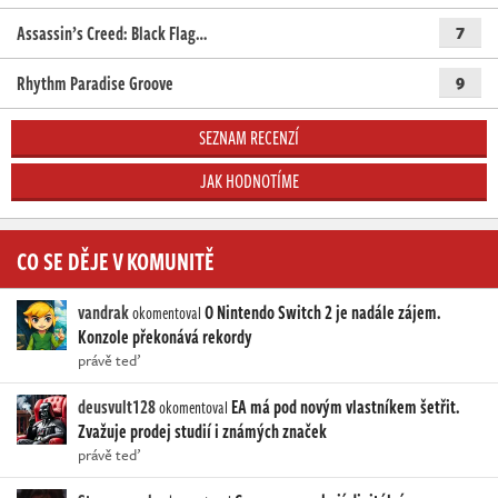
Assassin’s Creed: Black Flag…
7
Rhythm Paradise Groove
9
SEZNAM RECENZÍ
JAK HODNOTÍME
CO SE DĚJE V KOMUNITĚ
vandrak
O Nintendo Switch 2 je nadále zájem.
okomentoval
Konzole překonává rekordy
právě teď
deusvult128
EA má pod novým vlastníkem šetřit.
okomentoval
Zvažuje prodej studií i známých značek
právě teď