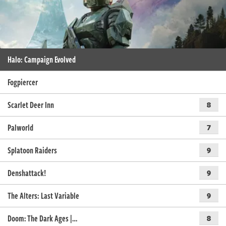
Halo: Campaign Evolved
Fogpiercer
Scarlet Deer Inn
8
Palworld
7
Splatoon Raiders
9
Denshattack!
9
The Alters: Last Variable
9
Doom: The Dark Ages |…
8