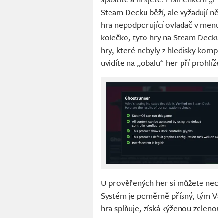
Steam Decku běží, ale vyžadují n
hra nepodporující ovladač v menu
kolečko, tyto hry na Steam Decku
hry, které nebyly z hledisky kom
uvidíte na „obalu“ her pří prohl
U prověřených her si můžete nec
Systém je poměrně přísný, tým V
hra splňuje, získá kýženou zeleno