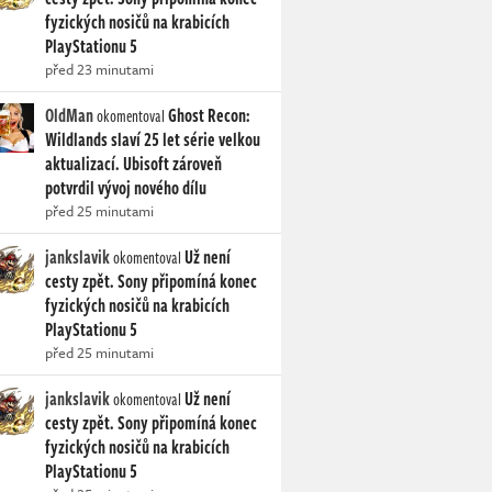
fyzických nosičů na krabicích
PlayStationu 5
před 23 minutami
OldMan
Ghost Recon:
okomentoval
Wildlands slaví 25 let série velkou
aktualizací. Ubisoft zároveň
potvrdil vývoj nového dílu
před 25 minutami
jankslavik
Už není
okomentoval
cesty zpět. Sony připomíná konec
fyzických nosičů na krabicích
PlayStationu 5
před 25 minutami
jankslavik
Už není
okomentoval
cesty zpět. Sony připomíná konec
fyzických nosičů na krabicích
PlayStationu 5