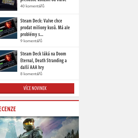
40 komentářů
Steam Deck: Valve chce
prodat miliony kusů. Má ale
problémy s…
9 komentářů
Steam Deck láká na Doom
Eternal, Death Stranding a
další AAA hry
8 komentářů
VÍCE NOVINEK
ECENZE