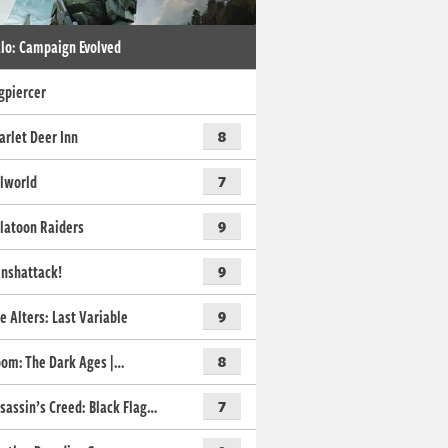
lo: Campaign Evolved
gpiercer
arlet Deer Inn
8
lworld
7
latoon Raiders
9
nshattack!
9
e Alters: Last Variable
9
om: The Dark Ages |…
8
sassin’s Creed: Black Flag…
7