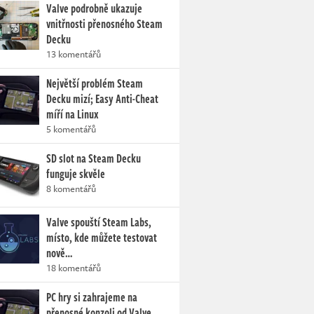
Valve podrobně ukazuje
vnitřnosti přenosného Steam
Decku
13 komentářů
Největší problém Steam
Decku mizí; Easy Anti-Cheat
míří na Linux
5 komentářů
SD slot na Steam Decku
funguje skvěle
8 komentářů
Valve spouští Steam Labs,
místo, kde můžete testovat
nově…
18 komentářů
PC hry si zahrajeme na
přenosné konzoli od Valve