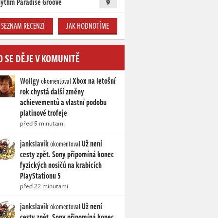
ythm Paradise Groove
9
SEZNAM RECENZÍ
JAK HODNOTÍME
O SE DĚJE V KOMUNITĚ
Wollgy
Xbox na letošní
okomentoval
rok chystá další změny
achievementů a vlastní podobu
platinové trofeje
před 5 minutami
jankslavik
Už není
okomentoval
cesty zpět. Sony připomíná konec
fyzických nosičů na krabicích
PlayStationu 5
před 22 minutami
jankslavik
Už není
okomentoval
cesty zpět. Sony připomíná konec