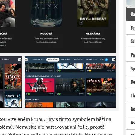
Ha
Fo
Sc
Pa
Sp
De
Th
Do
jfkou v zeleném kruhu. Hry s tímto symbolem běží na
As
lémů. Nemusíte nic nastavovat ani řešit, prostě
 na žlutém pozadí jsou označeny tituly, které sice na