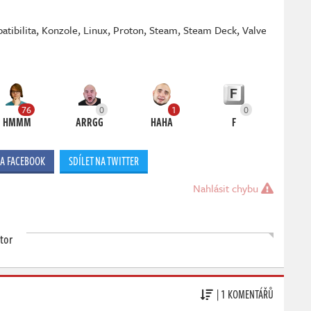
atibilita
,
Konzole
,
Linux
,
Proton
,
Steam
,
Steam Deck
,
Valve
76
0
1
0
HMMM
ARRGG
HAHA
F
NA FACEBOOK
SDÍLET NA TWITTER
Nahlásit chybu
tor
| 1 KOMENTÁŘŮ