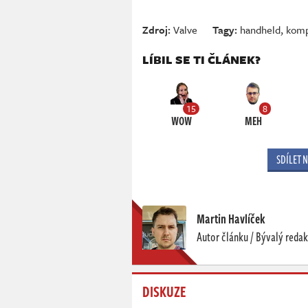
Zdroj:
Valve
Tagy:
handheld
,
komp
LÍBIL SE TI ČLÁNEK?
15
8
WOW
MEH
SDÍLET 
Martin Havlíček
Autor článku / Bývalý redak
DISKUZE