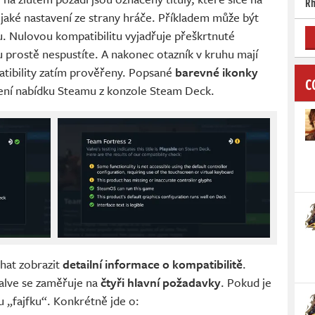
Rh
ějaké nastavení ze strany hráče. Příkladem může být
. Nulovou kompatibilitu vyjadřuje přeškrtnuté
 prostě nespustíte. A nakonec otazník v kruhu mají
patibility zatím prověřeny. Popsané
barevné ikonky
C
ížení nabídku Steamu z konzole Steam Deck.
hat zobrazit
detailní informace o kompatibilitě
.
alve se zaměřuje na
čtyři hlavní požadavky
. Pokud je
u „fajfku“. Konkrétně jde o: