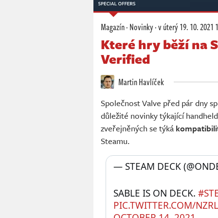
Magazín
·
Novinky
·
v úterý
19. 10. 2021 
Které hry běží na
Verified
Martin Havlíček
Společnost Valve před pár dny sp
důležité novinky týkající handhel
zveřejněných se týká
kompatibili
Steamu.
— STEAM DECK (@ONDE
SABLE IS ON DECK. 
#ST
PIC.TWITTER.COM/NZ
OCTOBER 14, 2021