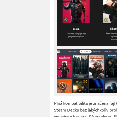
Plná kompatibilita je značena fa
Steam Decku bez jakýchkoliv prob
spustíte a hrajete. Písmenkem „i“