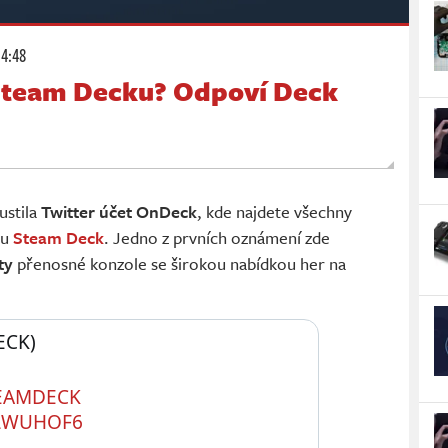
14:48
 Steam Decku? Odpoví Deck
ustila
Twitter účet OnDeck
, kde najdete všechny
du
Steam Deck
. Jedno z prvních oznámení zde
ty
přenosné konzole se širokou nabídkou her na
CK) 
EAMDECK
RLWUHOF6