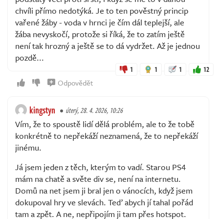
chvíli přímo nedotýká. Je to ten pověstný princip
vařené žáby - voda v hrnci je čím dál teplejší, ale
žába nevyskočí, protože si říká, že to zatím ještě
není tak hrozný a ještě se to dá vydržet. Až je jednou
pozdě...
1
1
1
12
Odpovědět
kingstyn
úterý, 28. 4. 2026, 10:26
Vím, že to spoustě lidí dělá problém, ale to že tobě
konkrétně to nepřekáží neznamená, že to nepřekáží
jinému.
Já jsem jeden z těch, kterým to vadí. Starou PS4
mám na chatě a světe div se, není na internetu.
Domů na net jsem ji bral jen o vánocích, když jsem
dokupoval hry ve slevách. Teď abych jí tahal pořád
tam a zpět. A ne, nepřipojím ji tam přes hotspot.