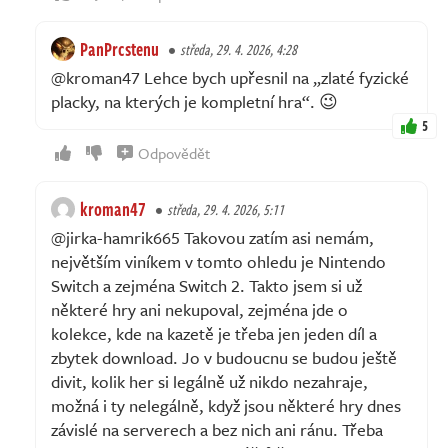
PanPrcstenu
středa, 29. 4. 2026, 4:28
@kroman47 Lehce bych upřesnil na „zlaté fyzické
placky, na kterých je kompletní hra“. 😉
5
Odpovědět
kroman47
středa, 29. 4. 2026, 5:11
@jirka-hamrik665 Takovou zatím asi nemám,
největším viníkem v tomto ohledu je Nintendo
Switch a zejména Switch 2. Takto jsem si už
některé hry ani nekupoval, zejména jde o
kolekce, kde na kazetě je třeba jen jeden díl a
zbytek download. Jo v budoucnu se budou ještě
divit, kolik her si legálně už nikdo nezahraje,
možná i ty nelegálně, když jsou některé hry dnes
závislé na serverech a bez nich ani ránu. Třeba