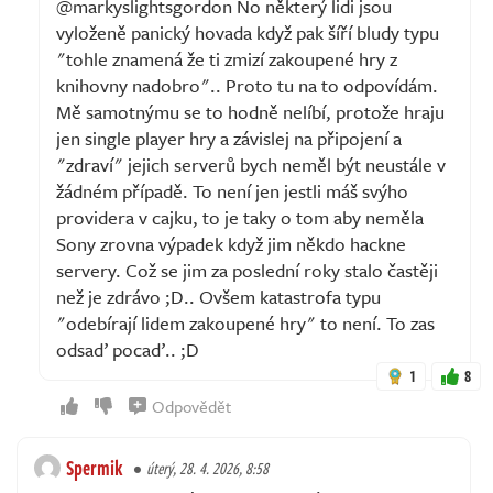
@markyslightsgordon No některý lidi jsou
vyloženě panický hovada když pak šíří bludy typu
"tohle znamená že ti zmizí zakoupené hry z
knihovny nadobro".. Proto tu na to odpovídám.
Mě samotnýmu se to hodně nelíbí, protože hraju
jen single player hry a závislej na připojení a
"zdraví" jejich serverů bych neměl být neustále v
žádném případě. To není jen jestli máš svýho
providera v cajku, to je taky o tom aby neměla
Sony zrovna výpadek když jim někdo hackne
servery. Což se jim za poslední roky stalo častěji
než je zdrávo ;D.. Ovšem katastrofa typu
"odebírají lidem zakoupené hry" to není. To zas
odsaď pocaď.. ;D
1
8
Odpovědět
Spermik
úterý, 28. 4. 2026, 8:58