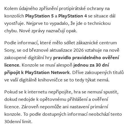
Živě
Kolem údajného zpřísnění protipirátské ochrany na
konzolích
PlayStation 5
a
PlayStation 4
se situace dál
vyostřuje. Nejprve to vypadalo, že jde o technickou
chybu. Nové zprávy naznačují opak.
Podle informací, které mělo sdílet zákaznické centrum
Sony, se od březnové aktualizace 2026 vztahuje na nově
zakoupené digitální hry
pravidlo pravidelného ověření
licence.
Konzole se musí alespoň
jednou za 30 dní
připojit k PlayStation Network
. Dříve zakoupených titulů
ve vaší digitálně knihovničce se to tedy týkat nemá.
Pokud se k internetu nepřipojíte, hra se nemusí spustit,
dokud nedojde k opětovnému přihlášení a ověření
licence. Zároveň nepomůže ani nastavení primární
konzole. To podle dostupných informací neobchází tento
30denní limit.