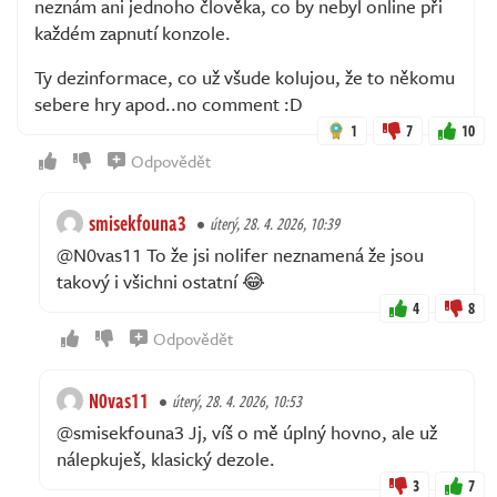
neznám ani jednoho člověka, co by nebyl online při
každém zapnutí konzole.
Ty dezinformace, co už všude kolujou, že to někomu
sebere hry apod..no comment :D
1
7
10
Odpovědět
smisekfouna3
úterý, 28. 4. 2026, 10:39
@N0vas11 To že jsi nolifer neznamená že jsou
takový i všichni ostatní 😂
4
8
Odpovědět
N0vas11
úterý, 28. 4. 2026, 10:53
@smisekfouna3 Jj, víš o mě úplný hovno, ale už
nálepkuješ, klasický dezole.
3
7