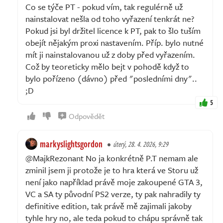
Co se týče PT - pokud vím, tak regulérně už
nainstalovat nešla od toho vyřazení tenkrát ne?
Pokud jsi byl držitel licence k PT, pak to šlo tuším
obejít nějakým proxi nastavením. Příp. bylo nutné
mít ji nainstalovanou už z doby před vyřazením.
Což by teoreticky mělo bejt v pohodě když to
bylo pořízeno (dávno) před "posledními dny"..
;D
5
Odpovědět
markyslightsgordon
úterý, 28. 4. 2026, 9:29
@MajkRezonant No ja konkrétně P.T nemam ale
zminil jsem ji protože je to hra která ve Storu už
není jako například právě moje zakoupené GTA 3,
VC a SA ty původní PS2 verze, ty pak nahradily ty
definitive edition, tak právě mě zajimali jakoby
tyhle hry no, ale teda pokud to chápu správně tak