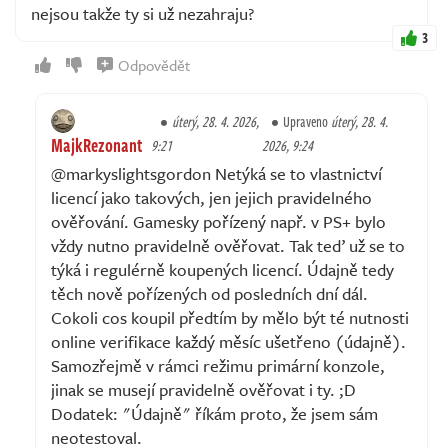
nejsou takže ty si už nezahraju?
3
Odpovědět
úterý, 28. 4. 2026,
Upraveno
úterý, 28. 4.
MajkRezonant
9:21
2026, 9:24
@markyslightsgordon Netýká se to vlastnictví
licencí jako takových, jen jejich pravidelného
ověřování. Gamesky pořízený např. v PS+ bylo
vždy nutno pravidelně ověřovat. Tak teď už se to
týká i regulérně koupených licencí. Údajně tedy
těch nově pořízených od posledních dní dál.
Cokoli cos koupil předtím by mělo být té nutnosti
online verifikace každý měsíc ušetřeno (údajně).
Samozřejmě v rámci režimu primární konzole,
jinak se musejí pravidelně ověřovat i ty. ;D
Dodatek: "Údajně" říkám proto, že jsem sám
neotestoval.