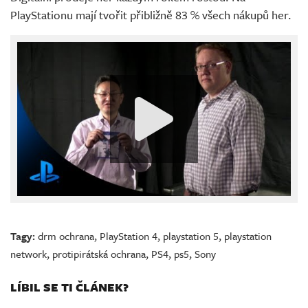
PlayStationu mají tvořit přibližně 83 % všech nákupů her.
Tagy:
drm ochrana
,
PlayStation 4
,
playstation 5
,
playstation
network
,
protipirátská ochrana
,
PS4
,
ps5
,
Sony
LÍBIL SE TI ČLÁNEK?