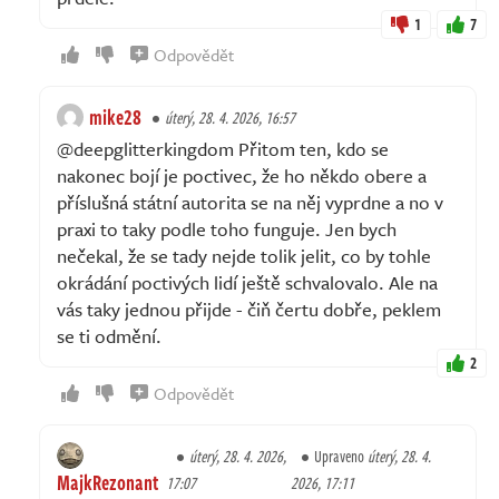
1
7
Odpovědět
mike28
úterý, 28. 4. 2026, 16:57
@deepglitterkingdom Přitom ten, kdo se
nakonec bojí je poctivec, že ho někdo obere a
příslušná státní autorita se na něj vyprdne a no v
praxi to taky podle toho funguje. Jen bych
nečekal, že se tady nejde tolik jelit, co by tohle
okrádání poctivých lidí ještě schvalovalo. Ale na
vás taky jednou přijde - čiň čertu dobře, peklem
se ti odmění.
2
Odpovědět
úterý, 28. 4. 2026,
Upraveno
úterý, 28. 4.
MajkRezonant
17:07
2026, 17:11