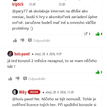
triptich
12:30
12:30
@pary77 ak skolabuje internet na dlhšie ako
mesiac, budú ti hry v akomkoľvek zariadení úplne
voľné. zaručene budeš mať iné a omnoho väčšie
problémy :)
1
4
Odpovědět
hois-pavel
úterý, 28. 4. 2026, 9:59
já ted konzoli 2 měsíce nezapnul, to se mam něčeho
bát ?
5
Odpovědět
Miky
INDIAN
úterý, 28. 4. 2026, 11:20
@hois-pavel Ne. Ničeho se být nemusíš. Tohle je
ověření licence tvých her. Při spuštění konzole si