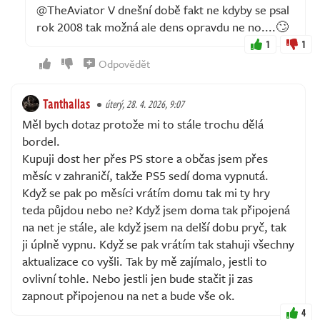
@TheAviator V dnešní době fakt ne kdyby se psal
rok 2008 tak možná ale dens opravdu ne no....🙄
1
1
Odpovědět
Tanthallas
úterý, 28. 4. 2026, 9:07
Měl bych dotaz protože mi to stále trochu dělá
bordel.
Kupuji dost her přes PS store a občas jsem přes
měsíc v zahraničí, takže PS5 sedí doma vypnutá.
Když se pak po měsíci vrátím domu tak mi ty hry
teda půjdou nebo ne? Když jsem doma tak připojená
na net je stále, ale když jsem na delší dobu pryč, tak
ji úplně vypnu. Když se pak vrátím tak stahuji všechny
aktualizace co vyšli. Tak by mě zajímalo, jestli to
ovlivní tohle. Nebo jestli jen bude stačit ji zas
zapnout připojenou na net a bude vše ok.
4