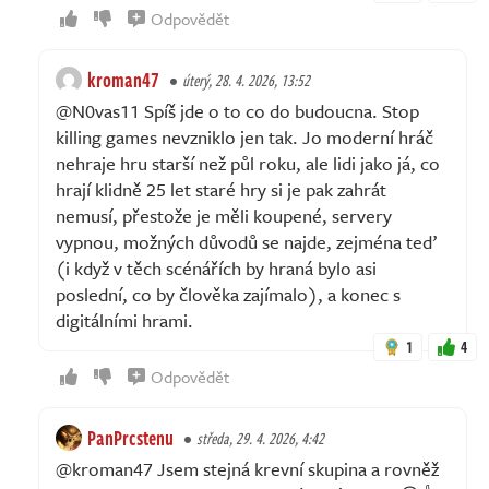
Odpovědět
kroman47
úterý, 28. 4. 2026, 13:52
@N0vas11 Spíš jde o to co do budoucna. Stop
killing games nevzniklo jen tak. Jo moderní hráč
nehraje hru starší než půl roku, ale lidi jako já, co
hrají klidně 25 let staré hry si je pak zahrát
nemusí, přestože je měli koupené, servery
vypnou, možných důvodů se najde, zejména teď
(i když v těch scénářích by hraná bylo asi
poslední, co by člověka zajímalo), a konec s
digitálními hrami.
1
4
Odpovědět
PanPrcstenu
středa, 29. 4. 2026, 4:42
@kroman47 Jsem stejná krevní skupina a rovněž