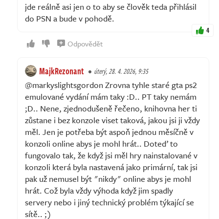
jde reálně asi jen o to aby se člověk teda přihlásil
do PSN a bude v pohodě.
4
Odpovědět
MajkRezonant
úterý, 28. 4. 2026, 9:35
@markyslightsgordon Zrovna tyhle staré gta ps2
emulované vydání mám taky :D.. PT taky nemám
;D.. Nene, zjednodušeně řečeno, knihovna her ti
zůstane i bez konzole viset taková, jakou jsi ji vždy
měl. Jen je potřeba být aspoň jednou měsíčně v
konzoli online abys je mohl hrát.. Doteď to
fungovalo tak, že když jsi měl hry nainstalované v
konzoli která byla nastavená jako primární, tak jsi
pak už nemusel být "nikdy" online abys je mohl
hrát. Což byla vždy výhoda když jim spadly
servery nebo i jiný technický problém týkající se
sítě.. ;)