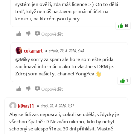
systém jen ověří, zda máš licence :-) On to dělá i
teď, když nemáš nastaven primární účet na
konzoli, na kterém jsou ty hry.
10
Odpovědět
cukamart
středa, 29. 4. 2026, 6:48
@Miky sorry za spam ale hore som ešte pridal
zaujímavú informáciu ako to vlastne s DRM je.
Zdroj som našiel yt channel YongYea
1
Odpovědět
N0vas11
úterý, 28. 4. 2026, 9:51
Aby se lidi zas neposrali, cokoli se udělá, vždycky je
všechno špatně :D Neznám nikoho, kdo by nebyl
schopný se alespoň1x za 30 dní přihlásit. Vlastně