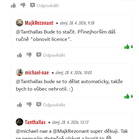
Odpovědět
MajkRezonant
úterý, 28. 4. 2026, 9:38
@Tanthallas Bude to stačit. Přinejhorším dáš
ručně "obnovit licence".
6
Odpovědět
michael-nae
úterý, 28. 4. 2026, 10:03
@Tanthallas bude se to dělat automaticky, takže
bych to vůbec nehrotil. :)
6
Odpovědět
Tanthallas
úterý, 28. 4. 2026, 13:13
@michael-nae a @MajkRezonant super děkuji. Tak
se nemusím zbytečně obávat a hrotit to 😄