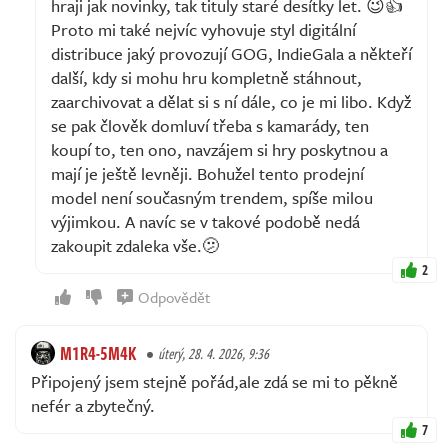
hraji jak novinky, tak tituly staré desítky let. 😉👍
Proto mi také nejvíc vyhovuje styl digitální
distribuce jaký provozují GOG, IndieGala a někteří
další, kdy si mohu hru kompletně stáhnout,
zaarchivovat a dělat si s ní dále, co je mi libo. Když
se pak člověk domluví třeba s kamarády, ten
koupí to, ten ono, navzájem si hry poskytnou a
mají je ještě levněji. Bohužel tento prodejní
model není současným trendem, spíše milou
výjimkou. A navíc se v takové podobě nedá
zakoupit zdaleka vše.🫤
2
Odpovědět
M1R4-5M4K
úterý, 28. 4. 2026, 9:36
Připojený jsem stejně pořád,ale zdá se mi to pěkně
nefér a zbytečný.
7