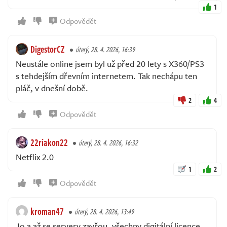
1
Odpovědět
DigestorCZ
úterý, 28. 4. 2026, 16:39
Neustále online jsem byl už před 20 lety s X360/PS3
s tehdejším dřevním internetem. Tak nechápu ten
pláč, v dnešní době.
2
4
Odpovědět
22riakon22
úterý, 28. 4. 2026, 16:32
Netflix 2.0
1
2
Odpovědět
kroman47
úterý, 28. 4. 2026, 13:49
Jo a až se servery zavřou, všechny digitální licence