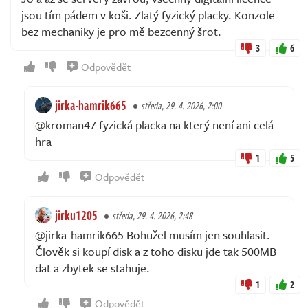
jsou tím pádem v koši. Zlatý fyzický placky. Konzole
bez mechaniky je pro mě bezcenný šrot.
3
6
Odpovědět
jirka-hamrik665
středa, 29. 4. 2026, 2:00
@kroman47 fyzická placka na který není ani celá
hra
1
5
Odpovědět
jirku1205
středa, 29. 4. 2026, 2:48
@jirka-hamrik665 Bohužel musím jen souhlasit.
Člověk si koupí disk a z toho disku jde tak 500MB
dat a zbytek se stahuje.
1
2
Odpovědět