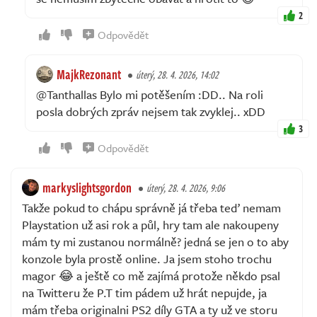
2
Odpovědět
MajkRezonant
úterý, 28. 4. 2026, 14:02
@Tanthallas Bylo mi potěšením :DD.. Na roli
posla dobrých zpráv nejsem tak zvyklej.. xDD
3
Odpovědět
markyslightsgordon
úterý, 28. 4. 2026, 9:06
Takže pokud to chápu správně já třeba teď nemam
Playstation už asi rok a půl, hry tam ale nakoupeny
mám ty mi zustanou normálně? jedná se jen o to aby
konzole byla prostě online. Ja jsem stoho trochu
magor 😂 a ještě co mě zajímá protože někdo psal
na Twitteru že P.T tim pádem už hrát nepujde, ja
mám třeba originalni PS2 díly GTA a ty už ve storu