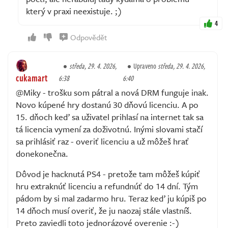
který v praxi neexistuje. ;)
4
Odpovědět
středa, 29. 4. 2026,
Upraveno
středa, 29. 4. 2026,
cukamart
6:38
6:40
@Miky - trošku som pátral a nová DRM funguje inak.
Novo kúpené hry dostanú 30 dňovú licenciu. A po
15. dňoch keď sa uživatel prihlasí na internet tak sa
tá licencia vymení za doživotnú. Inými slovami stačí
sa prihlásiť raz - overiť licenciu a už môžeš hrať
donekonečna.
Dôvod je hacknutá PS4 - pretože tam môžeš kúpiť
hru extraknúť licenciu a refundnúť do 14 dní. Tým
pádom by si mal zadarmo hru. Teraz keď ju kúpiš po
14 dňoch musí overiť, že ju naozaj stále vlastníš.
Preto zaviedli toto jednorázové overenie :-)