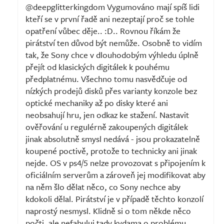
@deepglitterkingdom Vygumováno mají spíš lidi
kteří se v první řadě ani nezeptají proč se tohle
opatření vůbec děje.. :D.. Rovnou říkám že
pirátství ten důvod být nemůže. Osobně to vidím
tak, že Sony chce v dlouhodobým výhledu úplně
přejít od klasických digitálek k pouhému
předplatnému. Všechno tomu nasvědčuje od
nízkých prodejů disků přes varianty konzole bez
optické mechaniky až po disky které ani
neobsahují hru, jen odkaz ke stažení. Nastavit
ověřování u regulérně zakoupených digitálek
jinak absolutně smysl nedává - jsou prokazatelně
koupené poctivě, protože to technicky ani jinak
nejde. OS v ps4/5 nelze provozovat s připojením k
oficiálním serverům a zároveň jej modifikovat aby
na něm šlo dělat něco, co Sony nechce aby
kdokoli dělal. Pirátství je v případě těchto konzolí
naprostý nesmysl. Klidně si o tom někde něco
počti, ale nefabuluj tady kydama o problému