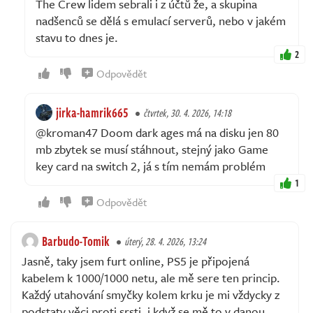
The Crew lidem sebrali i z účtů že, a skupina
nadšenců se dělá s emulací serverů, nebo v jakém
stavu to dnes je.
2
Odpovědět
jirka-hamrik665
čtvrtek, 30. 4. 2026, 14:18
@kroman47 Doom dark ages má na disku jen 80
mb zbytek se musí stáhnout, stejný jako Game
key card na switch 2, já s tím nemám problém
1
Odpovědět
Barbudo-Tomik
úterý, 28. 4. 2026, 13:24
Jasně, taky jsem furt online, PS5 je připojená
kabelem k 1000/1000 netu, ale mě sere ten princip.
Každý utahování smyčky kolem krku je mi vždycky z
podstaty věci proti srsti, i když se mě to v danou