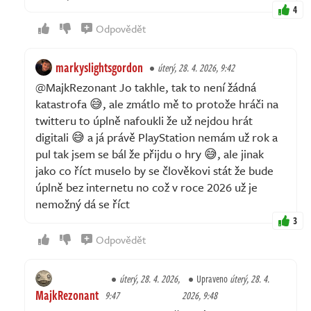
4
Odpovědět
markyslightsgordon
úterý, 28. 4. 2026, 9:42
@MajkRezonant Jo takhle, tak to není žádná
katastrofa 😅, ale zmátlo mě to protože hráči na
twitteru to úplně nafoukli že už nejdou hrát
digitali 😅 a já právě PlayStation nemám už rok a
pul tak jsem se bál že přijdu o hry 😅, ale jinak
jako co říct muselo by se člověkovi stát že bude
úplně bez internetu no což v roce 2026 už je
nemožný dá se říct
3
Odpovědět
úterý, 28. 4. 2026,
Upraveno
úterý, 28. 4.
MajkRezonant
9:47
2026, 9:48