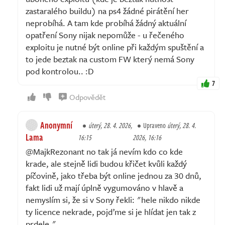
zastaralého buildu) na ps4 žádné pirátění her
neprobíhá. A tam kde probíhá žádný aktuální
opatření Sony nijak nepomůže - u řečeného
exploitu je nutné být online při každým spuštění a
to jede beztak na custom FW který nemá Sony
pod kontrolou.. :D
7
Odpovědět
Anonymní
úterý, 28. 4. 2026,
Upraveno
úterý, 28. 4.
Lama
16:15
2026, 16:16
@MajkRezonant no tak já nevím kdo co kde
krade, ale stejně lidi budou křičet kvůli každý
píčovině, jako třeba být online jednou za 30 dnů,
fakt lidi už mají úplně vygumováno v hlavě a
nemyslím si, že si v Sony řekli: "hele nikdo nikde
ty licence nekrade, pojďme si je hlídat jen tak z
prdele."