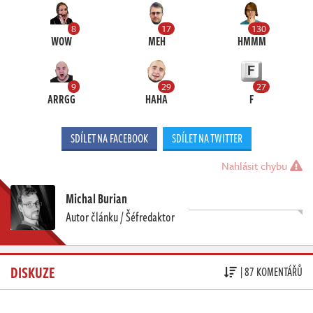
8
17
130
WOW
MEH
HMMM
9
29
27
ARRGG
HAHA
F
SDÍLET NA FACEBOOK
SDÍLET NA TWITTER
Nahlásit chybu
Michal Burian
Autor článku / Šéfredaktor
DISKUZE
| 87 KOMENTÁŘŮ