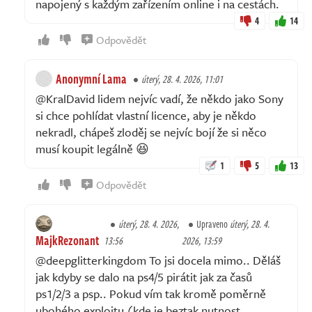
napojený s každým zařízením online i na cestách.
4
14
Odpovědět
Anonymní Lama
úterý, 28. 4. 2026, 11:01
@KralDavid lidem nejvíc vadí, že někdo jako Sony
si chce pohlídat vlastní licence, aby je někdo
nekradl, chápeš zloděj se nejvíc bojí že si něco
musí koupit legálně 😆
1
5
13
Odpovědět
úterý, 28. 4. 2026,
Upraveno
úterý, 28. 4.
MajkRezonant
13:56
2026, 13:59
@deepglitterkingdom To jsi docela mimo.. Děláš
jak kdyby se dalo na ps4/5 pirátit jak za časů
ps1/2/3 a psp.. Pokud vím tak kromě poměrně
ubohého exploitu (kde je beztak nutnost