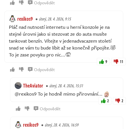
Odpovědět
rexikos9
úterý, 28. 4. 2026, 9:15
Pláč nad nutností internetu u herní konzole je na
stejné úrovni jako si stezovat ze do auta musíte
tankovat benzín. Vítejte v jedenadvacazem století
snad se vám tu bude líbit až se konečně připojíte.🤣
To je zase povyku pro nic...🤦
9
11
Odpovědět
TheAviator
úterý, 28. 4. 2026, 15:31
@rexikos9 To je hodně mimo přirovnání...
2
2
Odpovědět
rexikos9
úterý, 28. 4. 2026, 16:59