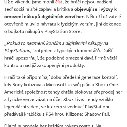
Už o víkendu jsme mohli
číst
, že hráči nejsou nadšeni.
Teď sociální sítě zaplavila kritika a
objevují se i výzvy k
omezení nákupů digitálních verzí her
. Někteří uživatelé
otevřeně mluví o návratu k fyzickým verzím, jiní dokonce
o bojkotu nákupů v PlayStation Store.
„Pokud to nezmění, končím s digitálními nákupy na
PlayStationu,“
zní jeden z typických komentářů. Další
hráči upozorňují, že podobné omezení dává firmě větší
kontrolu nad již zakoupenými produkty.
Hráči také připomínají dobu předešlé generace konzolí,
kdy Sony kritizovala Microsoft za svůj plán u Xboxu One.
Americká společnost tehdy chtěla blokovat přeprodej her
a fyzické verze vázat na účet Xbox Live. Tehdy vzniklo
legendární video, ve kterém si vedoucí PlayStationu
předávají krabičku s PS4 hrou Killzone: Shadow Fall.
Digitální prodeje her každým rokem rostou. Na