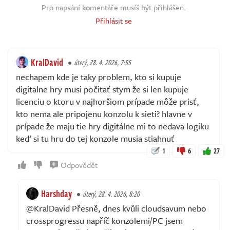
Pro napsání komentáře musíš být přihlášen.
Přihlásit se
KralDavid
úterý, 28. 4. 2026, 7:55
nechapem kde je taky problem, kto si kupuje
digitalne hry musi počitať stym že si len kupuje
licenciu o ktoru v najhoršiom prípade môže prisť,
kto nema ale pripojenu konzolu k sieti? hlavne v
prípade že maju tie hry digitálne mi to nedava logiku
keď si tu hru do tej konzole musia stiahnuť
1
6
27
Odpovědět
Harshday
úterý, 28. 4. 2026, 8:20
@KralDavid Přesně, dnes kvůli cloudsavum nebo
crossprogressu napříč konzolemi/PC jsem