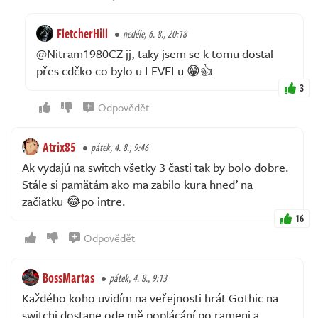
FletcherHill
neděle, 6. 8., 20:18
@Nitram1980CZ jj, taky jsem se k tomu dostal
přes cdčko co bylo u LEVELu 😁👍
3
Odpovědět
Atrix85
pátek, 4. 8., 9:46
Ak vydajú na switch všetky 3 časti tak by bolo dobre.
Stále si pamätám ako ma zabilo kura hneď na
začiatku 😂po intre.
16
Odpovědět
BossMartas
pátek, 4. 8., 9:13
Každého koho uvidím na veřejnosti hrát Gothic na
switchi dostane ode mě poplácání po rameni a