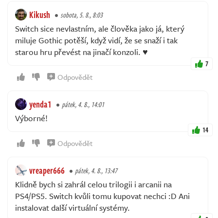
Kikush
sobota, 5. 8., 8:03
Switch sice nevlastním, ale člověka jako já, který
miluje Gothic potěší, když vidí, že se snaží i tak
starou hru převést na jinačí konzoli. ♥️
7
Odpovědět
yenda1
pátek, 4. 8., 14:01
Výborné!
14
Odpovědět
vreaper666
pátek, 4. 8., 13:47
Klidně bych si zahrál celou trilogii i arcanii na
PS4/PS5. Switch kvůli tomu kupovat nechci :D Ani
instalovat další virtuální systémy.