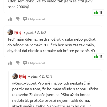
Když jsem dokoukal to video tak jsem se cítil jak v
roce 2000😀
18
Odpovědět
lyriq
pátek, 4. 8., 8:45
Teď mám dilema, jestli si oživit klasiku nebo počkat
do Vánoc na remake :D Těch her není zas tak málo,
abych si dal classic a remake tak krátce po sobě. :D
11
Odpovědět
lyriq
pátek, 4. 8., 12:14
@Sioux-Scout Pro mě má Switch neskutečné
pozitivum v tom, že ho mám všude s sebou. Třeba
takového Zaklínače jsem na PSku až do konce
nedohrál, protože prostě nejsem tolik doma,
abych seděl u telky. Na Switchi jsem ho dal. :D