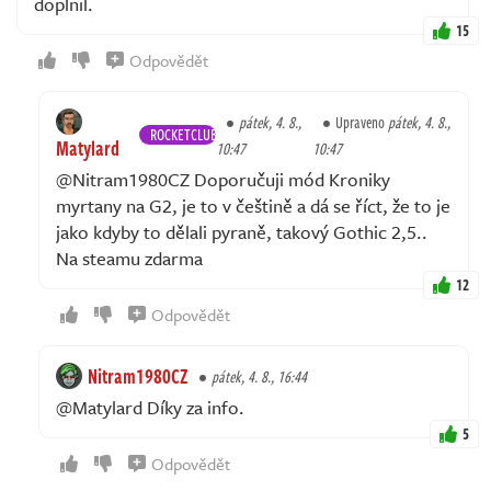
doplnil.
15
Odpovědět
pátek, 4. 8.,
Upraveno
pátek, 4. 8.,
ROCKETCLUB
Matylard
10:47
10:47
@Nitram1980CZ Doporučuji mód Kroniky
myrtany na G2, je to v češtině a dá se říct, že to je
jako kdyby to dělali pyraně, takový Gothic 2,5..
Na steamu zdarma
12
Odpovědět
Nitram1980CZ
pátek, 4. 8., 16:44
@Matylard Díky za info.
5
Odpovědět