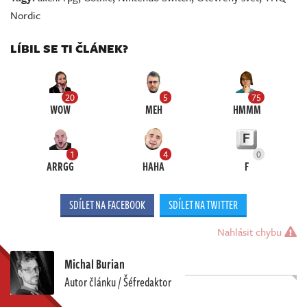
Nordic
LÍBIL SE TI ČLÁNEK?
20
5
75
WOW
MEH
HMMM
1
4
0
ARRGG
HAHA
F
SDÍLET NA FACEBOOK
SDÍLET NA TWITTER
Nahlásit chybu
Michal Burian
Autor článku / Šéfredaktor