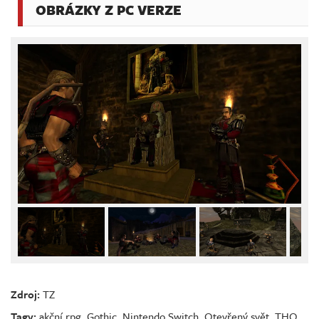
OBRÁZKY Z PC VERZE
Zdroj:
TZ
Tagy:
akční rpg
,
Gothic
,
Nintendo Switch
,
Otevřený svět
,
THQ