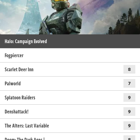
Halo: Campaign Evolved
Fogpiercer
Scarlet Deer Inn
8
Palworld
7
Splatoon Raiders
9
Denshattack!
9
The Alters: Last Variable
9
Doom: The Dark Ages |…
8