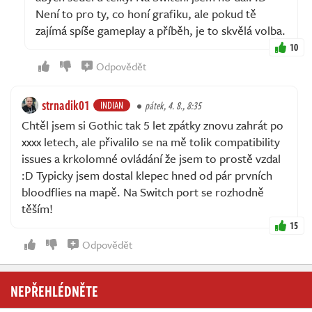
Není to pro ty, co honí grafiku, ale pokud tě
zajímá spíše gameplay a příběh, je to skvělá volba.
10
Odpovědět
strnadik01
INDIAN
pátek, 4. 8., 8:35
Chtěl jsem si Gothic tak 5 let zpátky znovu zahrát po
xxxx letech, ale přivalilo se na mě tolik compatibility
issues a krkolomné ovládání že jsem to prostě vzdal
:D Typicky jsem dostal klepec hned od pár prvních
bloodflies na mapě. Na Switch port se rozhodně
těším!
15
Odpovědět
NEPŘEHLÉDNĚTE