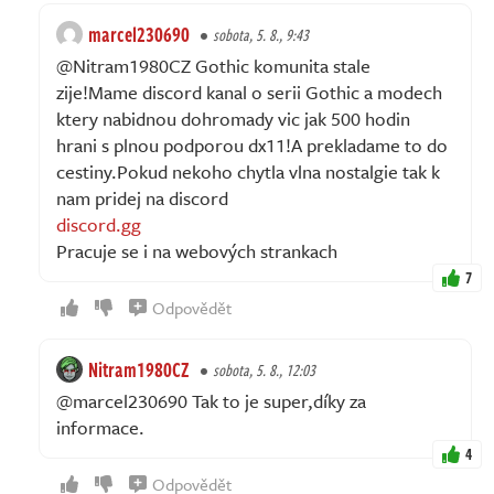
marcel230690
sobota, 5. 8., 9:43
@Nitram1980CZ Gothic komunita stale
zije!Mame discord kanal o serii Gothic a modech
ktery nabidnou dohromady vic jak 500 hodin
hrani s plnou podporou dx11!A prekladame to do
cestiny.Pokud nekoho chytla vlna nostalgie tak k
nam pridej na discord
discord.gg
Pracuje se i na webových strankach
7
Odpovědět
Nitram1980CZ
sobota, 5. 8., 12:03
@marcel230690 Tak to je super,díky za
informace.
4
Odpovědět