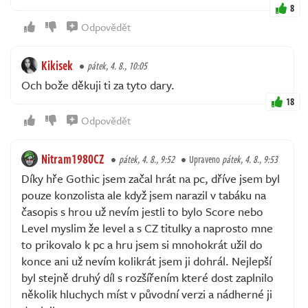
8
Odpovědět
Kikisek
pátek, 4. 8., 10:05
Och bože děkuji ti za tyto dary.
18
Odpovědět
Nitram1980CZ
pátek, 4. 8., 9:52
Upraveno
pátek, 4. 8., 9:53
Díky hře Gothic jsem začal hrát na pc, dříve jsem byl
pouze konzolista ale když jsem narazil v tabáku na
časopis s hrou už nevím jestli to bylo Score nebo
Level myslim že level a s CZ titulky a naprosto mne
to prikovalo k pc a hru jsem si mnohokrát užil do
konce ani už nevím kolikrát jsem ji dohrál. Nejlepší
byl stejně druhý díl s rozšířením které dost zaplnilo
několik hluchych míst v původní verzi a nádherné ji