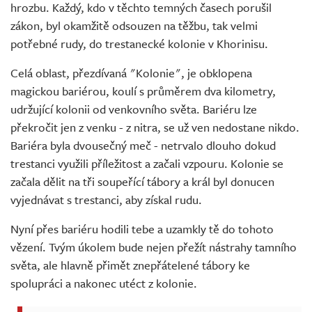
hrozbu. Každý, kdo v těchto temných časech porušil
zákon, byl okamžitě odsouzen na těžbu, tak velmi
potřebné rudy, do trestanecké kolonie v Khorinisu.
Celá oblast, přezdívaná "Kolonie", je obklopena
magickou bariérou, koulí s průměrem dva kilometry,
udržující kolonii od venkovního světa. Bariéru lze
překročit jen z venku - z nitra, se už ven nedostane nikdo.
Bariéra byla dvousečný meč - netrvalo dlouho dokud
trestanci využili příležitost a začali vzpouru. Kolonie se
začala dělit na tři soupeřící tábory a král byl donucen
vyjednávat s trestanci, aby získal rudu.
Nyní přes bariéru hodili tebe a uzamkly tě do tohoto
vězení. Tvým úkolem bude nejen přežít nástrahy tamního
světa, ale hlavně přimět znepřátelené tábory ke
spolupráci a nakonec utéct z kolonie.