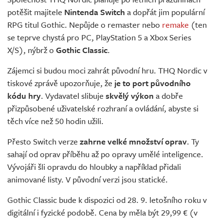
Živě
potěšit majitele
Nintenda Switch
a dopřát jim populární
RPG titul Gothic. Nepůjde o remaster nebo
remake
(ten
se teprve chystá pro PC, PlayStation 5 a Xbox Series
X/S), nýbrž o
Gothic Classic
.
Zájemci si budou moci zahrát původní hru. THQ Nordic v
tiskové zprávě upozorňuje, že
je to port původního
kódu hry
. Vydavatel slibuje
skvělý výkon
a dobře
přizpůsobené uživatelské rozhraní a ovládání, abyste si
těch více než 50 hodin užili.
Přesto Switch verze
zahrne velké množství oprav
. Ty
sahají od oprav příběhu až po opravy umělé inteligence.
Vývojáři šli opravdu do hloubky a například přidali
animované listy. V původní verzi jsou statické.
Gothic Classic bude k dispozici od 28. 9. letošního roku v
digitální i fyzické podobě. Cena by měla být 29,99 € (v