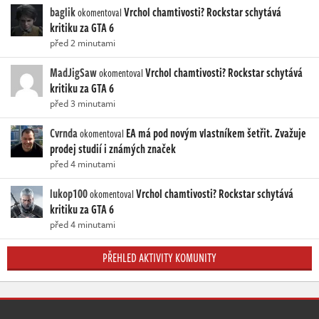
baglik
Vrchol chamtivosti? Rockstar schytává
okomentoval
kritiku za GTA 6
před 2 minutami
MadJigSaw
Vrchol chamtivosti? Rockstar schytává
okomentoval
kritiku za GTA 6
před 3 minutami
Cvrnda
EA má pod novým vlastníkem šetřit. Zvažuje
okomentoval
prodej studií i známých značek
před 4 minutami
lukop100
Vrchol chamtivosti? Rockstar schytává
okomentoval
kritiku za GTA 6
před 4 minutami
PŘEHLED AKTIVITY KOMUNITY