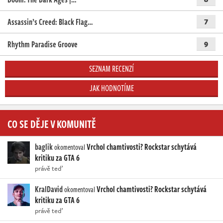
Assassin’s Creed: Black Flag…
7
Rhythm Paradise Groove
9
SEZNAM RECENZÍ
JAK HODNOTÍME
CO SE DĚJE V KOMUNITĚ
baglik
Vrchol chamtivosti? Rockstar schytává
okomentoval
kritiku za GTA 6
právě teď
KralDavid
Vrchol chamtivosti? Rockstar schytává
okomentoval
kritiku za GTA 6
právě teď