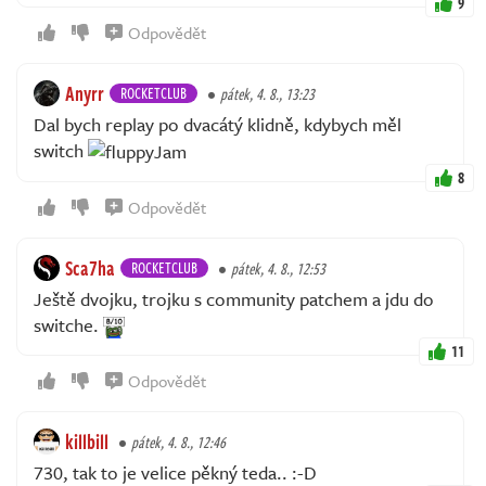
9
Odpovědět
Anyrr
ROCKETCLUB
pátek, 4. 8., 13:23
Dal bych replay po dvacátý klidně, kdybych měl
switch
8
Odpovědět
Sca7ha
ROCKETCLUB
pátek, 4. 8., 12:53
Ještě dvojku, trojku s community patchem a jdu do
switche.
11
Odpovědět
killbill
pátek, 4. 8., 12:46
730, tak to je velice pěkný teda.. :-D