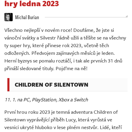
hry ledna 2023
Živě
Michal Burian
Všechno nejlepší v novém roce! Doufáme, že jste si
vánoční svátky a Silvestr řádně užili a těšíte se na všechny
ty super hry, které přinese rok 2023, včetně těch
odložených. Předvojem zajímavých měsíců je leden.
Herní byznys se pomalu roztáčí, i tak ale prvních 31 dnů
přináší sledované tituly. Pojďme na ně!
CHILDREN OF SILENTOWN
11. 1. na PC, PlayStation, Xbox a Switch
První hrou roku 2023 je temná adventura Children of
Silentown vyprávějící příběh Lucy, která vyrůstá ve
vesnici ukryté hluboko v lese plném nestvůr. Lidé, kteří