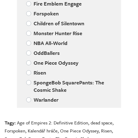
Fire Emblem Engage
Forspoken
Children of Silentown
Monster Hunter Rise
NBA All-World
OddBallers
One Piece Odyssey
Risen
SpongeBob SquarePants: The
Cosmic Shake
Warlander
Tagy:
Age of Empires 2: Definitive Edition
,
dead space
,
Forspoken
,
Kalendář hráče
,
One Piece Odyssey
,
Risen
,