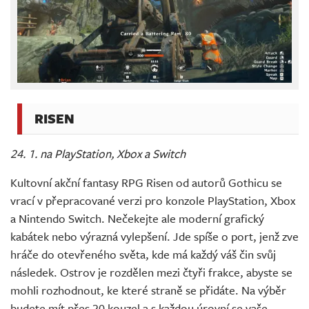
RISEN
24. 1. na PlayStation, Xbox a Switch
Kultovní akční fantasy RPG Risen od autorů Gothicu se
vrací v přepracované verzi pro konzole PlayStation, Xbox
a Nintendo Switch. Nečekejte ale moderní grafický
kabátek nebo výrazná vylepšení. Jde spíše o port, jenž zve
hráče do otevřeného světa, kde má každý váš čin svůj
následek. Ostrov je rozdělen mezi čtyři frakce, abyste se
mohli rozhodnout, ke které straně se přidáte. Na výběr
budete mít přes 20 kouzel a s každou úrovní se vaše