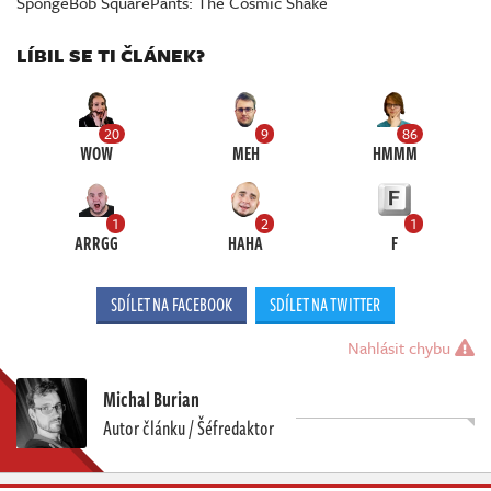
SpongeBob SquarePants: The Cosmic Shake
LÍBIL SE TI ČLÁNEK?
20
9
86
WOW
MEH
HMMM
1
2
1
ARRGG
HAHA
F
SDÍLET NA FACEBOOK
SDÍLET NA TWITTER
Nahlásit chybu
Michal Burian
Autor článku / Šéfredaktor