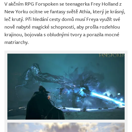
V akčním RPG Forspoken se teenagerka Frey Holland z
New Yorku ocitne ve fantasy světě Athia, který je krásný,
leč krutý. Při hledání cesty domů musí Freya využít své
nově nabyté magické schopnosti, aby prošla rozlehlou
krajinou, bojovala s obludnými tvory a porazila mocné
matriarchy.