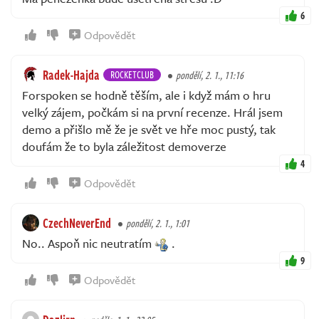
6
Odpovědět
Radek-Hajda
ROCKETCLUB
pondělí, 2. 1., 11:16
Forspoken se hodně těším, ale i když mám o hru
velký zájem, počkám si na první recenze. Hrál jsem
demo a přišlo mě že je svět ve hře moc pustý, tak
doufám že to byla záležitost demoverze
4
Odpovědět
CzechNeverEnd
pondělí, 2. 1., 1:01
No.. Aspoň nic neutratím
.
9
Odpovědět