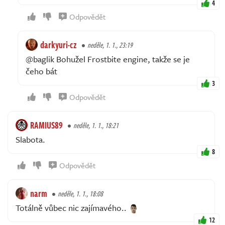
4
Odpovědět
darkyuri-cz
neděle, 1. 1., 23:19
@baglik Bohužel Frostbite engine, takže se je
čeho bát
3
Odpovědět
RAMIUS89
neděle, 1. 1., 18:21
Slabota.
8
Odpovědět
narm
neděle, 1. 1., 18:08
Totálně vůbec nic zajímavého..
12