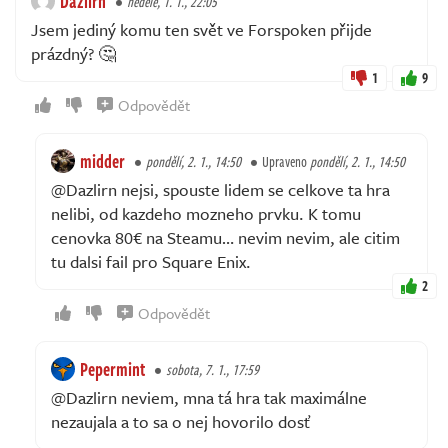
Dazlirn
neděle, 1. 1., 22:05
Jsem jediný komu ten svět ve Forspoken přijde
prázdný? 🤔
1
9
Odpovědět
midder
pondělí, 2. 1., 14:50
Upraveno
pondělí, 2. 1., 14:50
@Dazlirn nejsi, spouste lidem se celkove ta hra
nelibi, od kazdeho mozneho prvku. K tomu
cenovka 80€ na Steamu… nevim nevim, ale citim
tu dalsi fail pro Square Enix.
2
Odpovědět
Pepermint
sobota, 7. 1., 17:59
@Dazlirn neviem, mna tá hra tak maximálne
nezaujala a to sa o nej hovorilo dosť