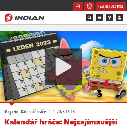
REALMERCH.STORE
Magazín
Recenze
Videa
Soutěže
Databáze
Komunita
Magazín
·
Kalendář hráče
·
1. 1. 2023 16:18
Redakce
Kalendář hráče: Nejzajímavější