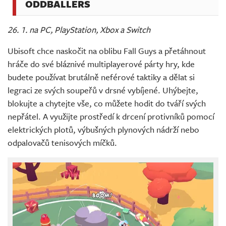
ODDBALLERS
26. 1. na PC, PlayStation, Xbox a Switch
Ubisoft chce naskočit na oblibu Fall Guys a přetáhnout
hráče do své bláznivé multiplayerové párty hry, kde
budete používat brutálně neférové taktiky a dělat si
legraci ze svých soupeřů v drsné vybíjené. Uhýbejte,
blokujte a chytejte vše, co můžete hodit do tváří svých
nepřátel. A využijte prostředí k drcení protivníků pomocí
elektrických plotů, výbušných plynových nádrží nebo
odpalovačů tenisových míčků.