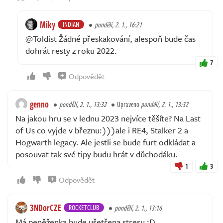
Miky
INDIAN
pondělí, 2. 1., 16:21
@Toldist Žádné přeskakování, alespoň bude čas
dohrát resty z roku 2022.
7
Odpovědět
genno
pondělí, 2. 1., 13:32
Upraveno
pondělí, 2. 1., 13:32
Na jakou hru se v lednu 2023 nejvíce těšíte? Na Last
of Us co vyjde v březnu:)))ale i RE4, Stalker 2 a
Hogwarth legacy. Ale jestli se bude furt odkládat a
posouvat tak své tipy budu hrát v důchodáku.
1
3
Odpovědět
3NDorCZE
ROCKETCLUB
pondělí, 2. 1., 13:16
Má peněženka bude ušetřena stresu :D