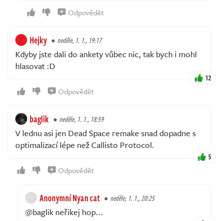
Odpovědět
Hejky
neděle, 1. 1., 19:17
Kdyby jste dali do ankety vůbec nic, tak bych i mohl
hlasovat :D
12
Odpovědět
baglik
neděle, 1. 1., 18:59
V lednu asi jen Dead Space remake snad dopadne s
optimalizací lépe než Callisto Protocol.
5
Odpovědět
Anonymní Nyan cat
neděle, 1. 1., 20:25
@baglik neřikej hop...