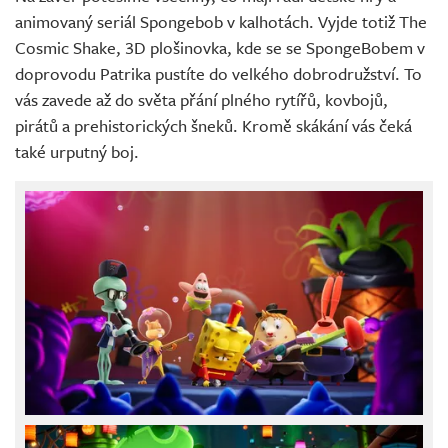
animovaný seriál Spongebob v kalhotách. Vyjde totiž The
Cosmic Shake, 3D plošinovka, kde se se SpongeBobem v
doprovodu Patrika pustíte do velkého dobrodružství. To
vás zavede až do světa přání plného rytířů, kovbojů,
pirátů a prehistorických šneků. Kromě skákání vás čeká
také urputný boj.