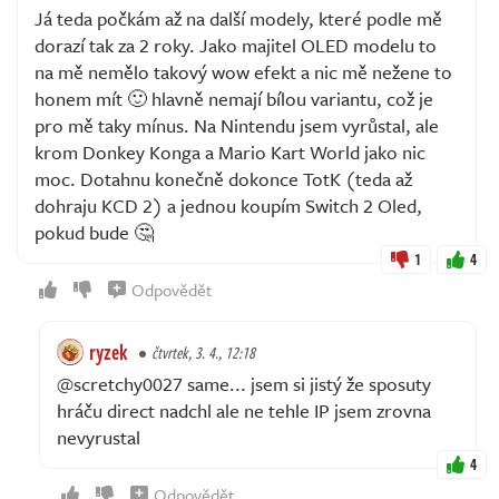
Já teda počkám až na další modely, které podle mě
dorazí tak za 2 roky. Jako majitel OLED modelu to
na mě nemělo takový wow efekt a nic mě nežene to
honem mít 🙂 hlavně nemají bílou variantu, což je
pro mě taky mínus. Na Nintendu jsem vyrůstal, ale
krom Donkey Konga a Mario Kart World jako nic
moc. Dotahnu konečně dokonce TotK (teda až
dohraju KCD 2) a jednou koupím Switch 2 Oled,
pokud bude 🤔
1
4
Odpovědět
ryzek
čtvrtek, 3. 4., 12:18
@scretchy0027 same... jsem si jistý že sposuty
hráču direct nadchl ale ne tehle IP jsem zrovna
nevyrustal
4
Odpovědět