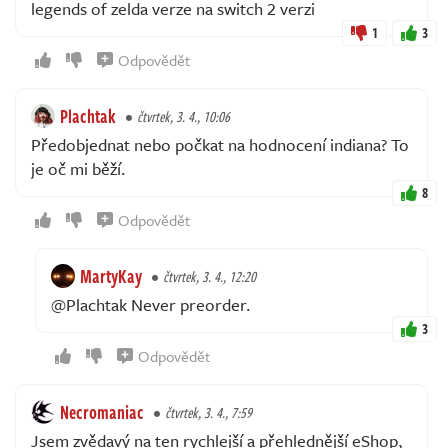
legends of zelda verze na switch 2 verzi
1
3
Odpovědět
Plachtak
čtvrtek, 3. 4., 10:06
Předobjednat nebo počkat na hodnocení indiana? To
je oč mi běží.
8
Odpovědět
MartyKay
čtvrtek, 3. 4., 12:20
@Plachtak Never preorder.
3
Odpovědět
Necromaniac
čtvrtek, 3. 4., 7:59
Jsem zvědavý na ten rychlejší a přehlednější eShop,