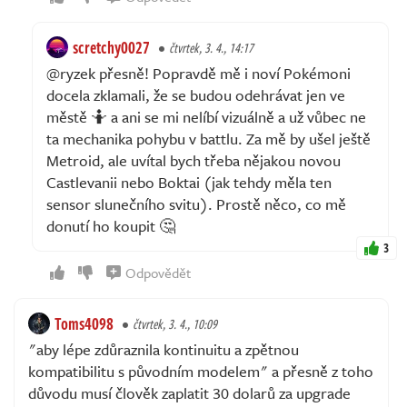
scretchy0027
čtvrtek, 3. 4., 14:17
@ryzek přesně! Popravdě mě i noví Pokémoni
docela zklamali, že se budou odehrávat jen ve
městě 🤷 a ani se mi nelíbí vizuálně a už vůbec ne
ta mechanika pohybu v battlu. Za mě by ušel ještě
Metroid, ale uvítal bych třeba nějakou novou
Castlevanii nebo Boktai (jak tehdy měla ten
sensor slunečního svitu). Prostě něco, co mě
donutí ho koupit 🤔
3
Odpovědět
Toms4098
čtvrtek, 3. 4., 10:09
"aby lépe zdůraznila kontinuitu a zpětnou
kompatibilitu s původním modelem" a přesně z toho
důvodu musí člověk zaplatit 30 dolarů za upgrade