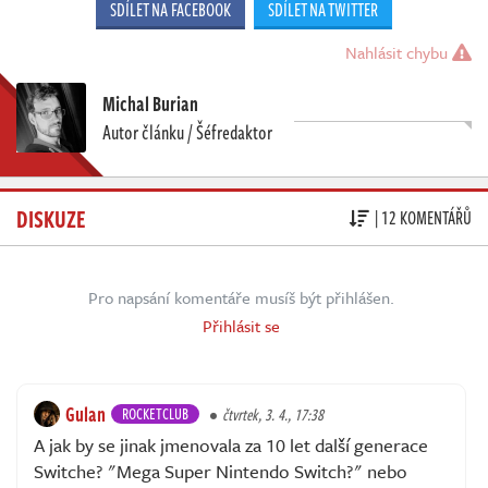
SDÍLET NA FACEBOOK
SDÍLET NA TWITTER
Nahlásit chybu
Michal Burian
Autor článku / Šéfredaktor
DISKUZE
| 12 KOMENTÁŘŮ
Pro napsání komentáře musíš být přihlášen.
Přihlásit se
Gulan
ROCKETCLUB
čtvrtek, 3. 4., 17:38
A jak by se jinak jmenovala za 10 let další generace
Switche? "Mega Super Nintendo Switch?" nebo