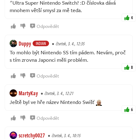
"Ultra Super Nintendo Switch? :D číslovka dává
mnohem větší smysl za mě teda.
4
Odpovědět
Duppy
INDIAN
čtvrtek, 3. 4., 12:35
To mohlo být Nintendo SS tím pádem. Nevám, proč
s tím zrovna Japonci měli problém.
8
Odpovědět
MartyKay
čtvrtek, 3. 4., 12:21
Ještě byl ve hře název Nintendo Swišť
6
Odpovědět
scretchy0027
čtvrtek, 3. 4., 10:15