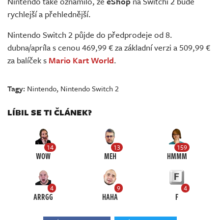
Nintendo také oznámilo, že
eShop
na Switchi 2 bude
rychlejší a přehlednější.
Nintendo Switch 2 půjde do předprodeje od 8.
dubna/apríla s cenou 469,99 € za základní verzi a 509,99 €
za balíček s
Mario Kart World
.
Tagy:
Nintendo
,
Nintendo Switch 2
LÍBIL SE TI ČLÁNEK?
14
13
159
WOW
MEH
HMMM
4
9
4
ARRGG
HAHA
F