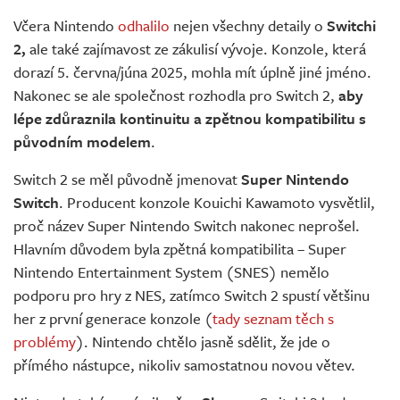
Živě
Včera Nintendo
odhalilo
nejen všechny detaily o
Switchi
2,
ale také zajímavost ze zákulisí vývoje. Konzole, která
dorazí 5. června/júna 2025, mohla mít úplně jiné jméno.
Nakonec se ale společnost rozhodla pro Switch 2,
aby
lépe zdůraznila kontinuitu a zpětnou kompatibilitu s
původním modelem
.
Switch 2 se měl původně jmenovat
Super Nintendo
Switch
. Producent konzole Kouichi Kawamoto vysvětlil,
proč název Super Nintendo Switch nakonec neprošel.
Hlavním důvodem byla zpětná kompatibilita – Super
Nintendo Entertainment System (SNES) nemělo
podporu pro hry z NES, zatímco Switch 2 spustí většinu
her z první generace konzole (
tady seznam těch s
problémy
). Nintendo chtělo jasně sdělit, že jde o
přímého nástupce, nikoliv samostatnou novou větev.