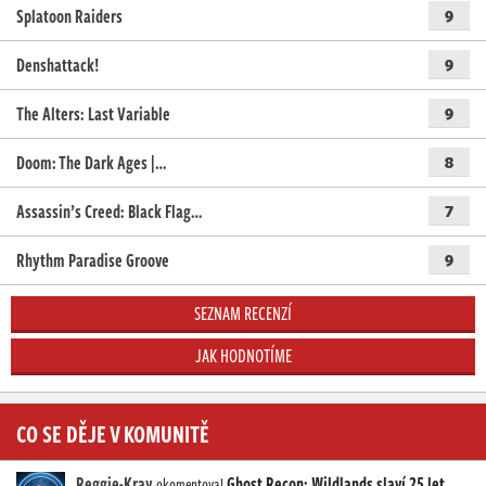
Splatoon Raiders
9
Denshattack!
9
The Alters: Last Variable
9
Doom: The Dark Ages |…
8
Assassin’s Creed: Black Flag…
7
Rhythm Paradise Groove
9
SEZNAM RECENZÍ
JAK HODNOTÍME
CO SE DĚJE V KOMUNITĚ
Reggie-Kray
Ghost Recon: Wildlands slaví 25 let
okomentoval