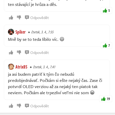
ten stávající je hrůza a děs.
5
Odpovědět
Spiker
čtvrtek, 3. 4., 7:55
Mně by se to teda líbilo víc. 😃
7
Odpovědět
Atrix85
čtvrtek, 3. 4., 7:41
ja asi budem patriť k tým čo nebudú
predobjednávať. Počkám si ešte nejaký čas. Zase či
potvrdí OLED verziou až za nejaký ten piatok tak
neviem. Počkám ale trpezliví veľmi nie som 😀
19
Odpovědět