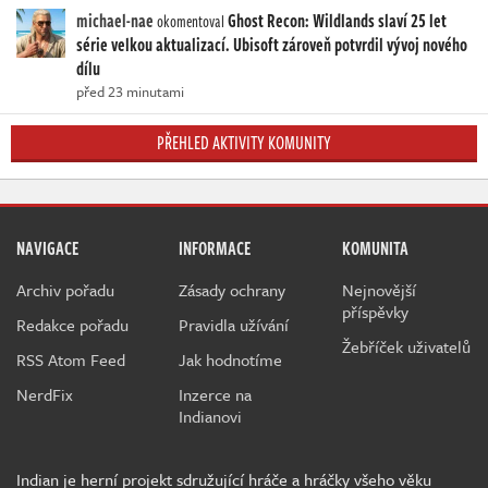
michael-nae
Ghost Recon: Wildlands slaví 25 let
okomentoval
série velkou aktualizací. Ubisoft zároveň potvrdil vývoj nového
dílu
před 23 minutami
PŘEHLED AKTIVITY KOMUNITY
NAVIGACE
INFORMACE
KOMUNITA
Archiv pořadu
Zásady ochrany
Nejnovější
příspěvky
Redakce pořadu
Pravidla užívání
Žebříček uživatelů
RSS Atom Feed
Jak hodnotíme
NerdFix
Inzerce na
Indianovi
Indian je herní projekt sdružující hráče a hráčky všeho věku