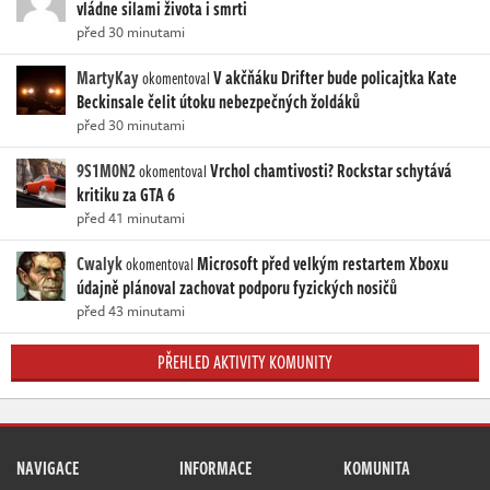
vládne silami života i smrti
před 30 minutami
MartyKay
V akčňáku Drifter bude policajtka Kate
okomentoval
Beckinsale čelit útoku nebezpečných žoldáků
před 30 minutami
9S1M0N2
Vrchol chamtivosti? Rockstar schytává
okomentoval
kritiku za GTA 6
před 41 minutami
Cwalyk
Microsoft před velkým restartem Xboxu
okomentoval
údajně plánoval zachovat podporu fyzických nosičů
před 43 minutami
PŘEHLED AKTIVITY KOMUNITY
NAVIGACE
INFORMACE
KOMUNITA