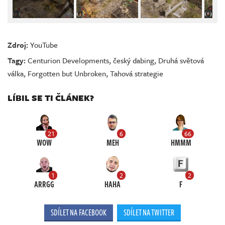
Zdroj:
YouTube
Tagy:
Centurion Developments
,
český dabing
,
Druhá světová
válka
,
Forgotten but Unbroken
,
Tahová strategie
LÍBIL SE TI ČLÁNEK?
21
6
66
WOW
MEH
HMMM
1
2
2
ARRGG
HAHA
F
SDÍLET NA FACEBOOK
SDÍLET NA TWITTER