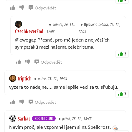
Odpovědět
sobota, 26. 11.,
Upraveno
sobota, 26. 11.,
CzechNeverEnd
17:03
17:03
@ewogap Přesně, pro mě jeden z největších
sympaťáků mezi našema celebritama.
2
Odpovědět
triptich
pátek, 25. 11., 19:24
vyzerá to nádejne.... samé lepšie veci sa tu sľubujú.
7
Odpovědět
Sarkas
ROCKETCLUB
pátek, 25. 11., 18:47
Nevím proč, ale vzpomněl jsem si na Spellcross.