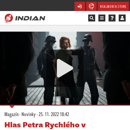
REALMERCH.STORE
Magazín
Recenze
Videa
Soutěže
Databáze
Komunita
Magazín
·
Novinky
·
25. 11. 2022 18:42
Redakce
Hlas Petra Rychlého v