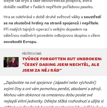
stejně tak krytí a také dělostřelecká podpora, která
dokáže nadělat v řadách nepřítele pořádnou paseku.
Hra se odehrává v době druhé světové války a
soustředí
se na skutečné hrdiny na straně spojenců i nepřítele
.
Při malých tajných operací s velkým dopadem na
válečnou mašinérii povedete odbojovou skupinu s cílem
osvobodit Evropu
.
TVŮRCE FORGOTTEN BUT UNBROKEN:
"ČESKÝ DABING JSEM NECHTĚL, ALE
JSEM ZA NĚJ RÁD"
„Zapůsobte na své spojence (západní nebo východní)
svými činy a oni vám pomohou penězi, zásobami a zdroji.
Mohou vám dokonce na omezenou dobu poslat své
nejlepší elitní jednotky. Dělejte těžká rozhodnutí a užijte si