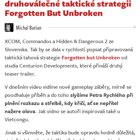
druhoválečné taktické strategii
Živě
Forgotten But Unbroken
Michal Burian
XCOM, Commandos a Hidden & Dangerous 2 ze
Slovenska. Tak by se dala v rychlosti popsat připravovaná
taktická tahová strategie
Forgotten but Unbroken
od
studia Centurion Developments, které přináší druhý
teaser trailer.
V dnešním videu vidíme nové gameplay záběry, mírně se
poodhaluje příběh a do toho
slyšíme Petra Rychlého při
plnění rozkazu a střelbě, kdy křičí, ať se nepřítel
nažere olova
. Jak vidno se autoři inspirovali také u
Vietcongu.
Jinak si všimněte, že taktika bude opravdu hodně důležitá,