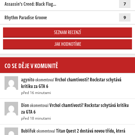
Assassin’s Creed: Black Flag…
7
Rhythm Paradise Groove
9
SEZNAM RECENZÍ
JAK HODNOTÍME
CO SE DĚJE V KOMUNITĚ
agynito
Vrchol chamtivosti? Rockstar schytává
okomentoval
kritiku za GTA 6
před 16 minutami
Dion
Vrchol chamtivosti? Rockstar schytává kritiku
okomentoval
za GTA 6
před 18 minutami
Bublifuk
Titan Quest 2 dostává novou třídu, která
okomentoval