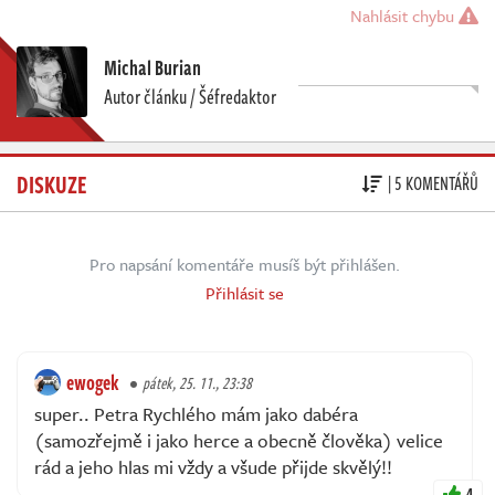
Nahlásit chybu
Michal Burian
Autor článku / Šéfredaktor
DISKUZE
| 5 KOMENTÁŘŮ
Pro napsání komentáře musíš být přihlášen.
Přihlásit se
ewogek
pátek, 25. 11., 23:38
super.. Petra Rychlého mám jako dabéra
(samozřejmě i jako herce a obecně člověka) velice
rád a jeho hlas mi vždy a všude přijde skvělý!!
4