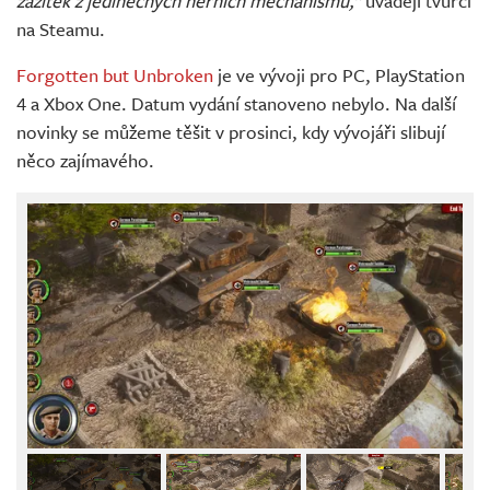
zážitek z jedinečných herních mechanismů,“
uvádějí tvůrci
na Steamu.
Forgotten but Unbroken
je ve vývoji pro PC, PlayStation
4 a Xbox One. Datum vydání stanoveno nebylo. Na další
novinky se můžeme těšit v prosinci, kdy vývojáři slibují
něco zajímavého.