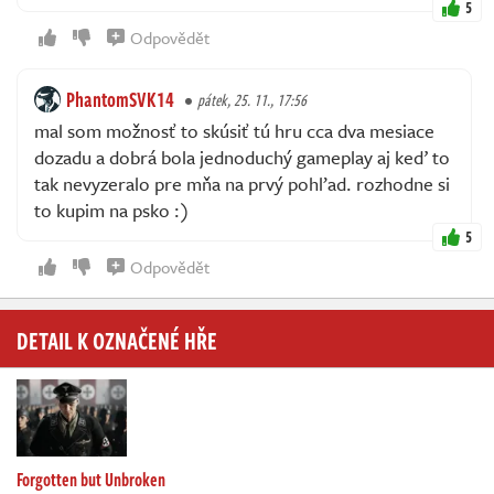
5
Odpovědět
PhantomSVK14
pátek, 25. 11., 17:56
mal som možnosť to skúsiť tú hru cca dva mesiace
dozadu a dobrá bola jednoduchý gameplay aj keď to
tak nevyzeralo pre mňa na prvý pohľad. rozhodne si
to kupim na psko :)
5
Odpovědět
DETAIL K OZNAČENÉ HŘE
Forgotten but Unbroken