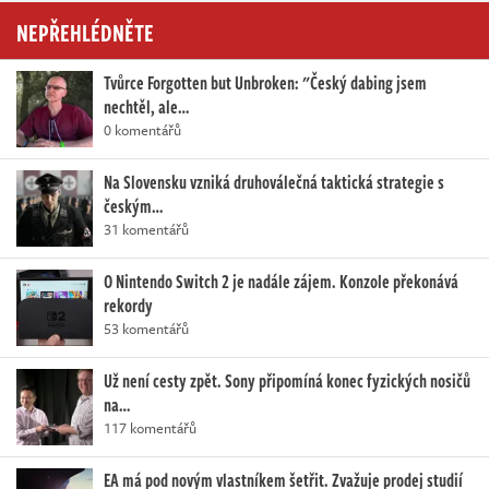
NEPŘEHLÉDNĚTE
Tvůrce Forgotten but Unbroken: "Český dabing jsem
nechtěl, ale…
0 komentářů
Na Slovensku vzniká druhoválečná taktická strategie s
českým…
31 komentářů
O Nintendo Switch 2 je nadále zájem. Konzole překonává
rekordy
53 komentářů
Už není cesty zpět. Sony připomíná konec fyzických nosičů
na…
117 komentářů
EA má pod novým vlastníkem šetřit. Zvažuje prodej studií