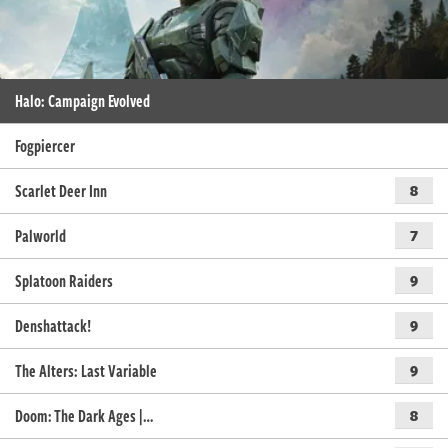
Halo: Campaign Evolved
Fogpiercer
Scarlet Deer Inn
8
Palworld
7
Splatoon Raiders
9
Denshattack!
9
The Alters: Last Variable
9
Doom: The Dark Ages |…
8