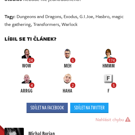
Tagy:
Dungeons and Dragons
,
Exodus
,
G.I.Joe
,
Hasbro
,
magic
the gathering
,
Transformers
,
Warlock
LÍBIL SE TI ČLÁNEK?
24
5
174
WOW
MEH
HMMM
4
2
5
ARRGG
HAHA
F
SDÍLET NA FACEBOOK
SDÍLET NA TWITTER
Nahlásit chybu
Michal Burian