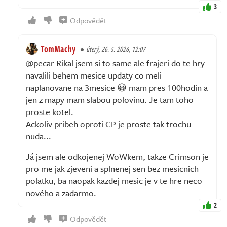
3
Odpovědět
TomMachy
úterý, 26. 5. 2026, 12:07
@pecar Rikal jsem si to same ale frajeri do te hry
navalili behem mesice updaty co meli
naplanovane na 3mesice 😀 mam pres 100hodin a
jen z mapy mam slabou polovinu. Je tam toho
proste kotel.
Ackoliv pribeh oproti CP je proste tak trochu
nuda...
Já jsem ale odkojenej WoWkem, takze Crimson je
pro me jak zjeveni a splnenej sen bez mesicnich
polatku, ba naopak kazdej mesic je v te hre neco
nového a zadarmo.
2
Odpovědět