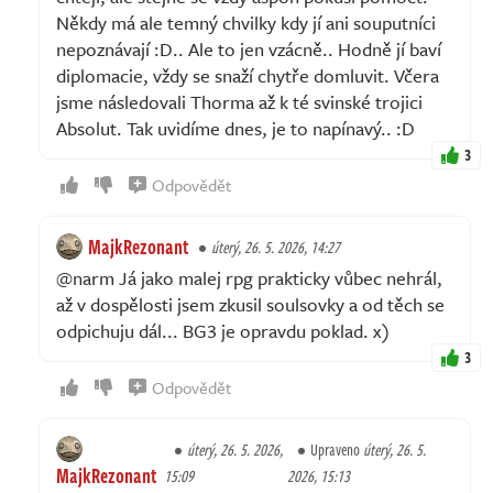
Někdy má ale temný chvilky kdy jí ani souputníci
nepoznávají :D.. Ale to jen vzácně.. Hodně jí baví
diplomacie, vždy se snaží chytře domluvit. Včera
jsme následovali Thorma až k té svinské trojici
Absolut. Tak uvidíme dnes, je to napínavý.. :D
3
Odpovědět
MajkRezonant
úterý, 26. 5. 2026, 14:27
@narm Já jako malej rpg prakticky vůbec nehrál,
až v dospělosti jsem zkusil soulsovky a od těch se
odpichuju dál... BG3 je opravdu poklad. x)
3
Odpovědět
úterý, 26. 5. 2026,
Upraveno
úterý, 26. 5.
MajkRezonant
15:09
2026, 15:13