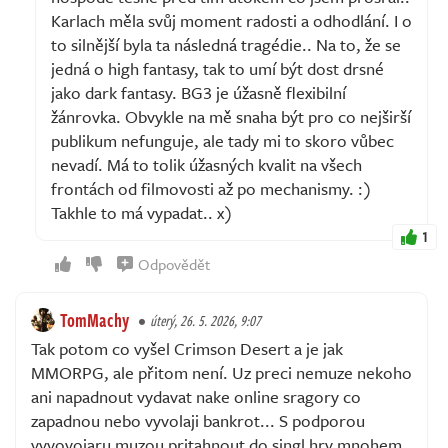
Karlach měla svůj moment radosti a odhodlání. I o
to silnější byla ta následná tragédie.. Na to, že se
jedná o high fantasy, tak to umí být dost drsné
jako dark fantasy. BG3 je úžasně flexibilní
žánrovka. Obvykle na mě snaha být pro co nejširší
publikum nefunguje, ale tady mi to skoro vůbec
nevadí. Má to tolik úžasných kvalit na všech
frontách od filmovosti až po mechanismy. :)
Takhle to má vypadat.. x)
1
Odpovědět
TomMachy
úterý, 26. 5. 2026, 9:07
Tak potom co vyšel Crimson Desert a je jak
MMORPG, ale přitom není. Uz preci nemuze nekoho
ani napadnout vydavat nake online sragory co
zapadnou nebo vyvolaji bankrot... S podporou
vyvovojaru muzou pritahnout do singl hry mnohem