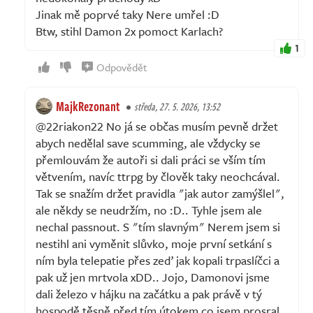
Jinak mě poprvé taky Nere umřel :D
Btw, stihl Damon 2x pomoct Karlach?
1
Odpovědět
MajkRezonant
středa, 27. 5. 2026, 13:52
@22riakon22 No já se občas musím pevně držet
abych nedělal save scumming, ale vždycky se
přemlouvám že autoři si dali práci se vším tím
větvením, navíc ttrpg by člověk taky neochcával.
Tak se snažím držet pravidla "jak autor zamýšlel",
ale někdy se neudržím, no :D.. Tyhle jsem ale
nechal passnout. S "tím slavným" Nerem jsem si
nestihl ani vyměnit slůvko, moje první setkání s
ním byla telepatie přes zeď jak kopali trpaslíčci a
pak už jen mrtvola xDD.. Jojo, Damonovi jsme
dali železo v hájku na začátku a pak právě v tý
hospodě těsně před tím útokem co jsem prosral..