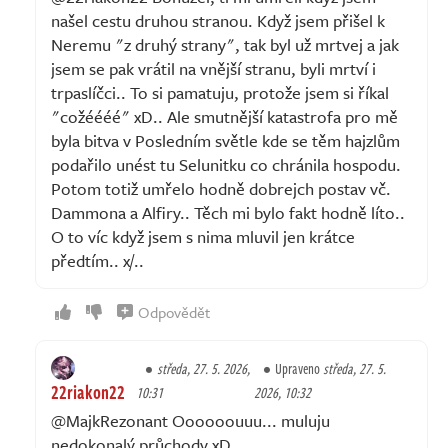
našel cestu druhou stranou. Když jsem přišel k
Neremu "z druhý strany", tak byl už mrtvej a jak
jsem se pak vrátil na vnější stranu, byli mrtví i
trpaslíčci.. To si pamatuju, protože jsem si říkal
"cožéééé" xD.. Ale smutnější katastrofa pro mě
byla bitva v Posledním světle kde se těm hajzlům
podařilo unést tu Selunitku co chránila hospodu.
Potom totiž umřelo hodně dobrejch postav vč.
Dammona a Alfiry.. Těch mi bylo fakt hodně líto..
O to víc když jsem s nima mluvil jen krátce
předtím.. x/..
Odpovědět
středa, 27. 5. 2026,
Upraveno
středa, 27. 5.
22riakon22
10:31
2026, 10:32
@MajkRezonant Oooooouuu... muluju
nedokonalý průchody xD