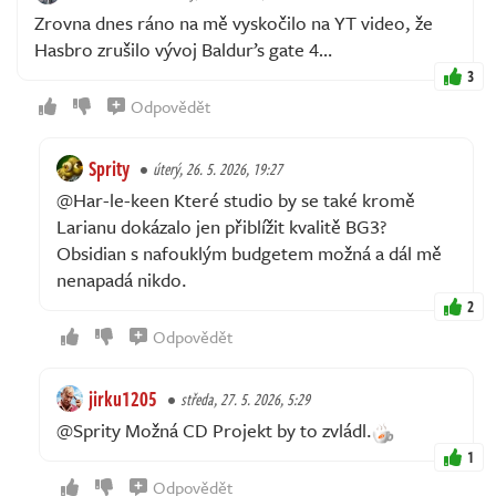
Zrovna dnes ráno na mě vyskočilo na YT video, že
Hasbro zrušilo vývoj Baldur’s gate 4…
3
Odpovědět
Sprity
úterý, 26. 5. 2026, 19:27
@Har-le-keen Které studio by se také kromě
Larianu dokázalo jen přiblížit kvalitě BG3?
Obsidian s nafouklým budgetem možná a dál mě
nenapadá nikdo.
2
Odpovědět
jirku1205
středa, 27. 5. 2026, 5:29
@Sprity Možná CD Projekt by to zvládl.
1
Odpovědět