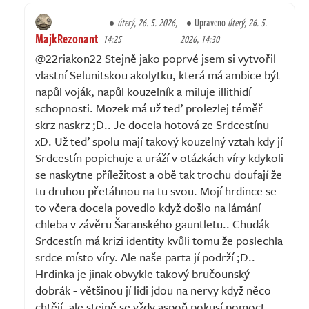
úterý, 26. 5. 2026,
Upraveno
úterý, 26. 5.
MajkRezonant
14:25
2026, 14:30
@22riakon22 Stejně jako poprvé jsem si vytvořil
vlastní Selunitskou akolytku, která má ambice být
napůl voják, napůl kouzelník a miluje illithidí
schopnosti. Mozek má už teď prolezlej téměř
skrz naskrz ;D.. Je docela hotová ze Srdcestínu
xD. Už teď spolu mají takový kouzelný vztah kdy jí
Srdcestín popichuje a uráží v otázkách víry kdykoli
se naskytne příležitost a obě tak trochu doufají že
tu druhou přetáhnou na tu svou. Mojí hrdince se
to včera docela povedlo když došlo na lámání
chleba v závěru Šaranského gauntletu.. Chudák
Srdcestín má krizi identity kvůli tomu že poslechla
srdce místo víry. Ale naše parta jí podrží ;D..
Hrdinka je jinak obvykle takový bručounský
dobrák - většinou jí lidi jdou na nervy když něco
chtějí, ale stejně se vždy aspoň pokusí pomoct.