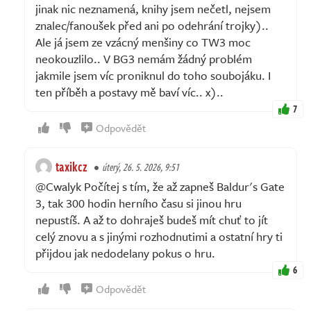
jinak nic neznamená, knihy jsem nečetl, nejsem
znalec/fanoušek před ani po odehrání trojky)..
Ale já jsem ze vzácný menšiny co TW3 moc
neokouzlilo.. V BG3 nemám žádný problém
jakmile jsem víc proniknul do toho soubojáku. I
ten příběh a postavy mě baví víc.. x)..
7
Odpovědět
taxikcz
úterý, 26. 5. 2026, 9:51
@Cwalyk Počítej s tím, že až zapneš Baldur's Gate
3, tak 300 hodin herního času si jinou hru
nepustíš. A až to dohraješ budeš mít chuť to jít
celý znovu a s jinými rozhodnutimi a ostatní hry ti
přijdou jak nedodelany pokus o hru.
6
Odpovědět