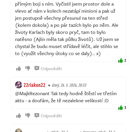
přímým boji s ním. Vyčistil jsem prostor dole a
vlevo ať nám v kolech nezatápí minioni a pak už
jen postupně všechny přesunul na ten střed
(kolem dokola) a po pár tazích bylo po něm. Ale
životy Karlach byly skoro pryč, tam to bylo
natěsno (Ajlin měla tak půlku životů). Už jsem se
chystal že budu muset střídavě léčit, ale stihlo se
to (využít všechny útoky co se daly).. x)
2
Odpovědět
22riakon22
úterý, 26. 5. 2026, 20:33
@MajkRezonant Tak tedy hodně štěstí ve třetím
aktu - a doufám, že tě nezalekne velikostí :D
3
Odpovědět