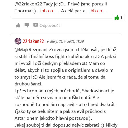
@22riakon22 Tady je ;D.. Právě jsme porazili
Thorma ;)..
ibb.co
.... A celá parta -
ibb.co
..
3
Odpovědět
22riakon22
úterý, 26. 5. 2026, 18:20
@MajkRezonant Zrovna jsem chtěla psát, jestli už
si stihl i finální boss fight druhého aktu :D A pak si
mi vypálil oči českým překladem xD Mám co
dělat, abych si to spojila s originálem a dávalo mi
to smysl :D Ale jsem fakt ráda, že si tomu dal
druhou šanci.
I přes hromadu mých průchodů, Shadowheart je
stále na mém seznamu neodškrtnutá. Ale
rozhodně to hodlám napravit - a to hned dvakrát
(jako ty se Selunitem a pak za evil průchod s
Astarionem jakožto hlavní postavou).
Jakej souboj ti dal doposud nejvíc zabrat? :) Nikdy