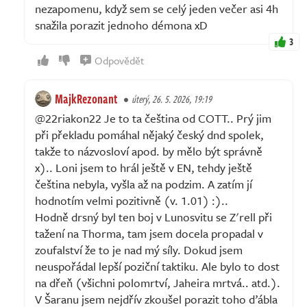
nezapomenu, když sem se celý jeden večer asi 4h
snažila porazit jednoho démona xD
3
Odpovědět
MajkRezonant
úterý, 26. 5. 2026, 19:19
@22riakon22 Je to ta čeština od COTT.. Prý jim
při překladu pomáhal nějaký český dnd spolek,
takže to názvosloví apod. by mělo být správně
x).. Loni jsem to hrál ještě v EN, tehdy ještě
čeština nebyla, vyšla až na podzim. A zatím jí
hodnotím velmi pozitivně (v. 1.01) :)..
Hodně drsný byl ten boj v Lunosvitu se Z'rell při
tažení na Thorma, tam jsem docela propadal v
zoufalství že to je nad mý síly. Dokud jsem
neuspořádal lepší poziční taktiku. Ale bylo to dost
na dřeň (všichni polomrtví, Jaheira mrtvá.. atd.).
V Šaranu jsem nejdřív zkoušel porazit toho ďábla