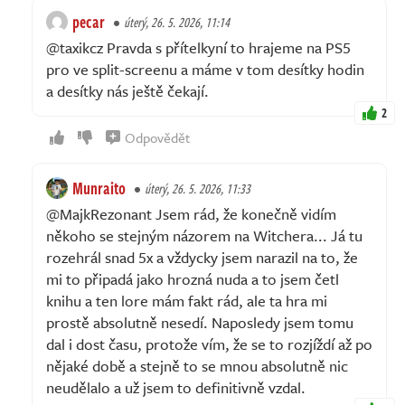
pecar
úterý, 26. 5. 2026, 11:14
@taxikcz Pravda s přítelkyní to hrajeme na PS5
pro ve split-screenu a máme v tom desítky hodin
a desítky nás ještě čekají.
2
Odpovědět
Munraito
úterý, 26. 5. 2026, 11:33
@MajkRezonant Jsem rád, že konečně vidím
někoho se stejným názorem na Witchera... Já tu
rozehrál snad 5x a vždycky jsem narazil na to, že
mi to připadá jako hrozná nuda a to jsem četl
knihu a ten lore mám fakt rád, ale ta hra mi
prostě absolutně nesedí. Naposledy jsem tomu
dal i dost času, protože vím, že se to rozjíždí až po
nějaké době a stejně to se mnou absolutně nic
neudělalo a už jsem to definitivně vzdal.