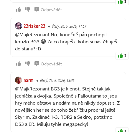
3
Odpovědět
22riakon22
úterý, 26. 5. 2026, 11:59
@MajkRezonant No, konečně pán pochopil
kouzlo BG3 😁 Za co hraješ a koho si nastěhuješ
do stanu? :D
3
Odpovědět
narm
úterý, 26. 5. 2026, 13:35
@MajkRezonant BG3 je klenot. Stejně tak jak
jednička a dvojka. Společně s Falloutama to jsou
hry mého dětství a nedám na ně nikdy dopustit. Z
novějších her se do toho žebříčku prodral ještě
Skyrim, Zaklínač 1-3, RDR2 a Sekiro, potažmo
DS3 a ER. Miluju tyhle megapecky!
3