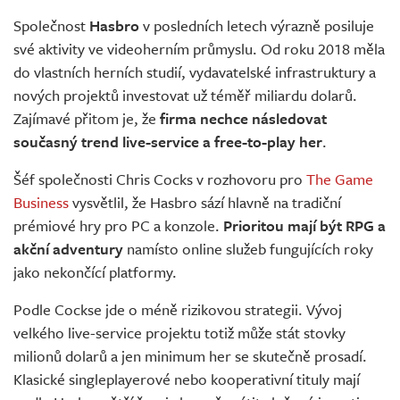
Živě
Společnost
Hasbro
v posledních letech výrazně posiluje
své aktivity ve videoherním průmyslu. Od roku 2018 měla
do vlastních herních studií, vydavatelské infrastruktury a
nových projektů investovat už téměř miliardu dolarů.
Zajímavé přitom je, že
firma nechce následovat
současný trend live-service a free-to-play her
.
Šéf společnosti Chris Cocks v rozhovoru pro
The Game
Business
vysvětlil, že Hasbro sází hlavně na tradiční
prémiové hry pro PC a konzole.
Prioritou mají být RPG a
akční adventury
namísto online služeb fungujících roky
jako nekončící platformy.
Podle Cockse jde o méně rizikovou strategii. Vývoj
velkého live-service projektu totiž může stát stovky
milionů dolarů a jen minimum her se skutečně prosadí.
Klasické singleplayerové nebo kooperativní tituly mají