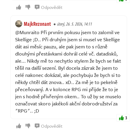
Odpovědět
MajkRezonant
úterý, 26. 5. 2026, 14:11
@Munraito Při prvním pokusu jsem to zalomil ve
Skellige ;D.. Při druhým jsem si musel ve Skellige
dát asi měsíc pauzu, ale pak jsem to s různě
dlouhými přestávkami dohrál celé vč. datadisků,
ale... Nikdy mě to nechytlo stylem že bych se fakt
těšil na další sezení. Byl docela zázrak že jsem to
celé nakonec dokázal, ale pochybuju že bych si to
někdy chtěl dát znova.. xD.. Za mě je to pekelně
přeceňovaný. A v kolonce RPG mi přijde že to je
jen s hodně přivřeným okem.. To už by se muselo
označovat skoro jakékoli akční dobrodružství za
"RPG".. ;D
3
Odpovědět