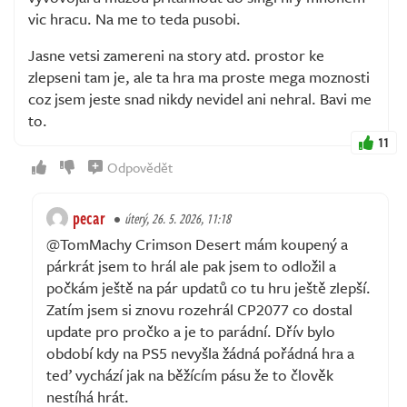
vic hracu. Na me to teda pusobi.
Jasne vetsi zamereni na story atd. prostor ke
zlepseni tam je, ale ta hra ma proste mega moznosti
coz jsem jeste snad nikdy nevidel ani nehral. Bavi me
to.
11
Odpovědět
pecar
úterý, 26. 5. 2026, 11:18
@TomMachy Crimson Desert mám koupený a
párkrát jsem to hrál ale pak jsem to odložil a
počkám ještě na pár updatů co tu hru ještě zlepší.
Zatím jsem si znovu rozehrál CP2077 co dostal
update pro pročko a je to parádní. Dřív bylo
období kdy na PS5 nevyšla žádná pořádná hra a
teď vychází jak na běžícím pásu že to člověk
nestíhá hrát.