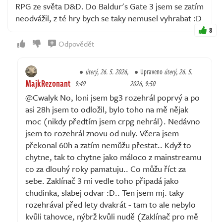
RPG ze světa D&D. Do Baldur's Gate 3 jsem se zatím
neodvážil, z té hry bych se taky nemusel vyhrabat :D
8
Odpovědět
úterý, 26. 5. 2026,
Upraveno
úterý, 26. 5.
MajkRezonant
9:49
2026, 9:50
@Cwalyk No, loni jsem bg3 rozehrál poprvý a po
asi 28h jsem to odložil, bylo toho na mě nějak
moc (nikdy předtím jsem crpg nehrál). Nedávno
jsem to rozehrál znovu od nuly. Včera jsem
překonal 60h a zatím nemůžu přestat.. Když to
chytne, tak to chytne jako máloco z mainstreamu
co za dlouhý roky pamatuju.. Co můžu říct za
sebe. Zaklínač 3 mi vedle toho připadá jako
chudinka, slabej odvar :D.. Ten jsem mj. taky
rozehrával před lety dvakrát - tam to ale nebylo
kvůli tahovce, nýbrž kvůli nudě (Zaklínač pro mě