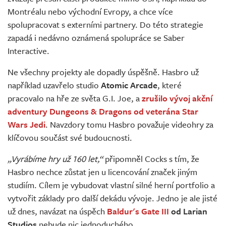
Montréalu nebo východní Evropy, a chce více
spolupracovat s externími partnery. Do této strategie
zapadá i nedávno oznámená spolupráce se Saber
Interactive.
Ne všechny projekty ale dopadly úspěšně. Hasbro už
například uzavřelo studio
Atomic Arcade
, které
pracovalo na hře ze světa G.I. Joe, a
zrušilo vývoj akční
adventury Dungeons & Dragons od veterána Star
Wars Jedi
. Navzdory tomu Hasbro považuje videohry za
klíčovou součást své budoucnosti.
„Vyrábíme hry už 160 let,“
připomněl Cocks s tím, že
Hasbro nechce zůstat jen u licencování značek jiným
studiím. Cílem je vybudovat vlastní silné herní portfolio a
vytvořit základy pro další dekádu vývoje. Jedno je ale jisté
už dnes, navázat na úspěch
Baldur's Gate III
od Larian
Studios
nebude nic jednoduchého.