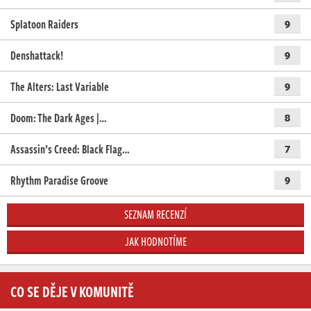
Splatoon Raiders
9
Denshattack!
9
The Alters: Last Variable
9
Doom: The Dark Ages |…
8
Assassin’s Creed: Black Flag…
7
Rhythm Paradise Groove
9
SEZNAM RECENZÍ
JAK HODNOTÍME
CO SE DĚJE V KOMUNITĚ