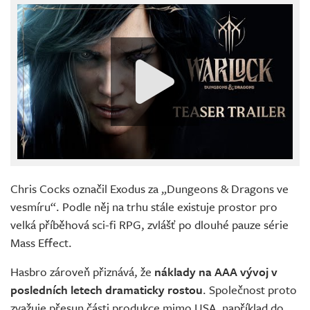
Chris Cocks označil Exodus za „Dungeons & Dragons ve
vesmíru“. Podle něj na trhu stále existuje prostor pro
velká příběhová sci-fi RPG, zvlášť po dlouhé pauze série
Mass Effect.
Hasbro zároveň přiznává, že
náklady na AAA vývoj v
posledních letech dramaticky rostou
. Společnost proto
zvažuje přesun části produkce mimo USA, například do