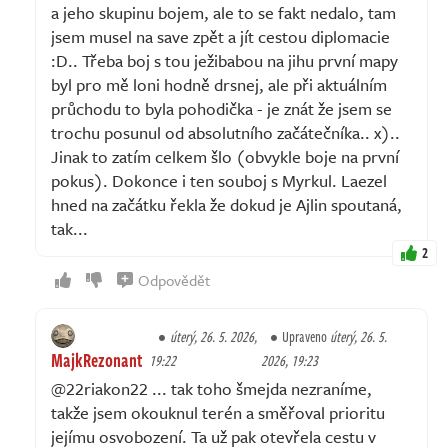
a jeho skupinu bojem, ale to se fakt nedalo, tam
jsem musel na save zpět a jít cestou diplomacie
:D.. Třeba boj s tou ježibabou na jihu první mapy
byl pro mě loni hodně drsnej, ale při aktuálním
průchodu to byla pohodička - je znát že jsem se
trochu posunul od absolutního začátečníka.. x)..
Jinak to zatím celkem šlo (obvykle boje na první
pokus). Dokonce i ten souboj s Myrkul. Laezel
hned na začátku řekla že dokud je Ajlin spoutaná,
tak...
2
Odpovědět
úterý, 26. 5. 2026,
Upraveno
úterý, 26. 5.
MajkRezonant
19:22
2026, 19:23
@22riakon22 ... tak toho šmejda nezraníme,
takže jsem okouknul terén a směřoval prioritu
jejímu osvobození. Ta už pak otevřela cestu v