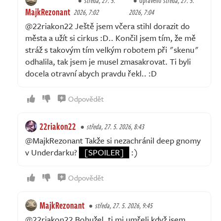
středa, 27. 5.
Upraveno
středa, 27. 5.
MajkRezonant
2026, 7:02
2026, 7:04
@22riakon22 Ještě jsem včera stihl dorazit do
města a užít si cirkus :D.. Končil jsem tím, že mě
stráž s takovým tím velkým robotem při "skenu"
odhalila, tak jsem je musel zmasakrovat. Ti byli
docela otravní abych pravdu řekl.. :D
Odpovědět
22riakon22
středa, 27. 5. 2026, 8:43
@MajkRezonant Takže si nezachránil deep gnomy
v Underdarku?
[SPOILER]
:)
Odpovědět
MajkRezonant
středa, 27. 5. 2026, 9:45
@22riakon22 Bohužel, ti mi umřeli když jsem