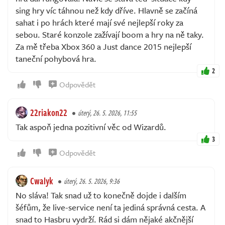
sing hry víc táhnou než kdy dříve. Hlavně se začíná
sahat i po hrách které mají své nejlepší roky za
sebou. Staré konzole zažívají boom a hry na ně taky.
Za mě třeba Xbox 360 a Just dance 2015 nejlepší
taneční pohybová hra.
2
Odpovědět
22riakon22
úterý, 26. 5. 2026, 11:55
Tak aspoň jedna pozitivní věc od Wizardů.
3
Odpovědět
Cwalyk
úterý, 26. 5. 2026, 9:36
No sláva! Tak snad už to konečně dojde i dalším
šéfům, že live-service není ta jediná správná cesta. A
snad to Hasbru vydrží. Rád si dám nějaké akčnější