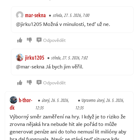
mar-sekna
středa, 27. 5. 2026, 7:00
@jirku1205 Možná v minulosti, teď už ne.
Odpovědět
jirku1205
středa, 27. 5. 2026, 7:02
@mar-sekna Já bych jim věřil.
Odpovědět
h-thor-
úterý, 26. 5. 2026,
Upraveno
úterý, 26. 5. 2026,
dk
12:35
12:35
Výborný směr zaměření na hry. I když je to riziko že
zrovna nějaká hra nebude hit ale pořád to může
generovat peníze ani do toho nemusí lit milióny aby
hra dal fungovala. Navíc se stává teď situace kdy