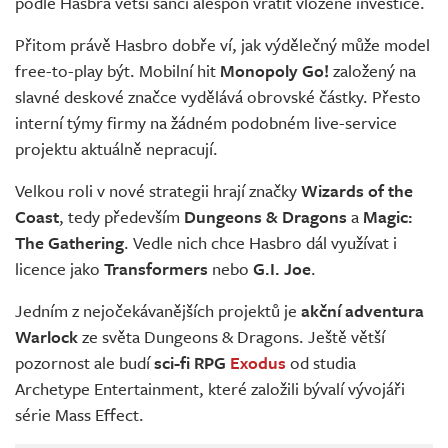
podle Hasbra větší šanci alespoň vrátit vložené investice.
Přitom právě Hasbro dobře ví, jak výdělečný může model
free-to-play být. Mobilní hit
Monopoly Go!
založený na
slavné deskové značce vydělává obrovské částky. Přesto
interní týmy firmy na žádném podobném live-service
projektu aktuálně nepracují.
Velkou roli v nové strategii hrají značky
Wizards of the
Coast
, tedy především
Dungeons & Dragons
a
Magic:
The Gathering
. Vedle nich chce Hasbro dál využívat i
licence jako
Transformers
nebo
G.I. Joe
.
Jedním z nejočekávanějších projektů je
akční adventura
Warlock
ze světa Dungeons & Dragons. Ještě větší
pozornost ale budí
sci-fi RPG
Exodus
od studia
Archetype Entertainment, které založili bývalí vývojáři
série Mass Effect.