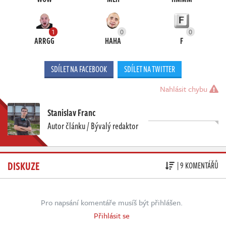
1
0
0
ARRGG
HAHA
F
SDÍLET NA FACEBOOK
SDÍLET NA TWITTER
Nahlásit chybu
Stanislav Franc
Autor článku / Bývalý redaktor
DISKUZE
| 9 KOMENTÁŘŮ
Pro napsání komentáře musíš být přihlášen.
Přihlásit se