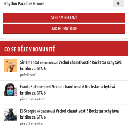
Rhythm Paradise Groove
9
SEZNAM RECENZÍ
JAK HODNOTÍME
CO SE DĚJE V KOMUNITĚ
Sir-Emental
Vrchol chamtivosti? Rockstar schytává
okomentoval
kritiku za GTA 6
právě teď
FrantaS
Vrchol chamtivosti? Rockstar schytává
okomentoval
kritiku za GTA 6
před 2 minutami
El-Scorpio
Vrchol chamtivosti? Rockstar schytává
okomentoval
kritiku za GTA 6
před 3 minutami