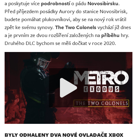
a poskytuje více
podrobností
o pádu
Novosibirsku
.
Před příjezdem posádky Aurory do stanice Novosibrisk,
budete pomáhat plukovníkovi, aby se na nový rok vrátil
zpět ke svému synovy.
The Two Colonels
vychází již dnes
a je prvním ze dvou rozšíření založených na
příběhu
hry.
Druhého DLC bychom se měli dočkat v roce 2020.
BYLY ODHALENY DVA NOVÉ OVLADAČE XBOX