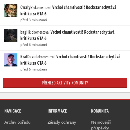
Cwalyk
Vrchol chamtivosti? Rockstar schytává
okomentoval
kritiku za GTA 6
před 3 minutami
baglik
Vrchol chamtivosti? Rockstar schytává
okomentoval
kritiku za GTA 6
před 6 minutami
KralDavid
Vrchol chamtivosti? Rockstar schytává
okomentoval
kritiku za GTA 6
před 6 minutami
PŘEHLED AKTIVITY KOMUNITY
NAVIGACE
INFORMACE
KOMUNITA
Archiv pořadu
Zásady ochrany
Nejnovější
příspěvky