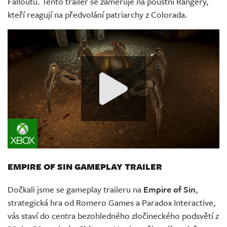
Falloutu. Tento trailer se zaměřuje na pouštní Rangery,
kteří reagují na předvolání patriarchy z Colorada.
EMPIRE OF SIN GAMEPLAY TRAILER
Dočkali jsme se gameplay traileru na
Empire of Sin
,
strategická hra od Romero Games a Paradox Interactive,
vás staví do centra bezohledného zločineckého podsvětí z