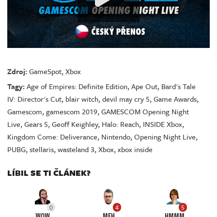
Zdroj:
GameSpot
,
Xbox
Tagy:
Age of Empires: Definite Edition
,
Ape Out
,
Bard's Tale
IV: Director's Cut
,
blair witch
,
devil may cry 5
,
Game Awards
,
Gamescom
,
gamescom 2019
,
GAMESCOM Opening Night
Live
,
Gears 5
,
Geoff Keighley
,
Halo: Reach
,
INSIDE Xbox
,
Kingdom Come: Deliverance
,
Nintendo
,
Opening Night Live
,
PUBG
,
stellaris
,
wasteland 3
,
Xbox
,
xbox inside
LÍBIL SE TI ČLÁNEK?
0
4
5
WOW
MEH
HMMM