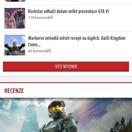
Rockstar odhalil datum velké prezentace GTA VI
114 komentářů
Warhorse nehodlá měnit recept na úspěch. Další Kingdom
Come…
62 komentářů
VÍCE NOVINEK
RECENZE