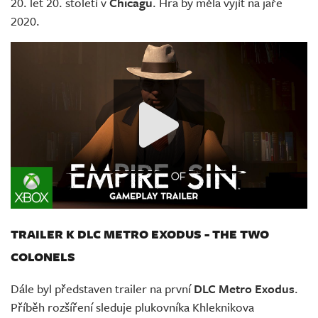
20. let 20. století v
Chicagu
. Hra by měla vyjít na jaře
2020.
TRAILER K DLC METRO EXODUS - THE TWO
COLONELS
Dále byl představen trailer na první
DLC Metro Exodus
.
Příběh rozšíření sleduje plukovníka Khleknikova