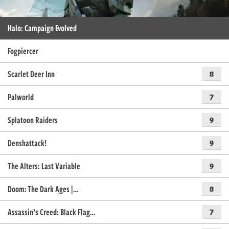
Halo: Campaign Evolved
Fogpiercer
Scarlet Deer Inn
8
Palworld
7
Splatoon Raiders
9
Denshattack!
9
The Alters: Last Variable
9
Doom: The Dark Ages |…
8
Assassin’s Creed: Black Flag…
7