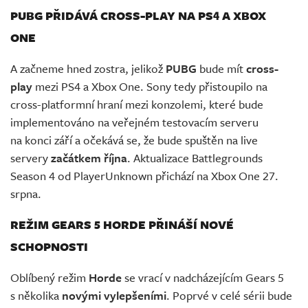
PUBG PŘIDÁVÁ CROSS-PLAY NA PS4 A XBOX
ONE
A začneme hned zostra, jelikož
PUBG
bude mít
cross-
play
mezi PS4 a Xbox One. Sony tedy přistoupilo na
cross-platformní hraní mezi konzolemi, které bude
implementováno na veřejném testovacím serveru
na konci září a očekává se, že bude spuštěn na live
servery
začátkem října
. Aktualizace Battlegrounds
Season 4 od PlayerUnknown přichází na Xbox One 27.
srpna.
REŽIM GEARS 5 HORDE PŘINÁŠÍ NOVÉ
SCHOPNOSTI
Oblíbený režim
Horde
se vrací v nadcházejícím Gears 5
s několika
novými
vylepšeními
. Poprvé v celé sérii bude