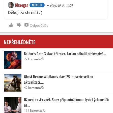
Rhaegar
NERDFIX
úterý, 20. 8., 10:04
Děkuji za shrnutí :)
Odpovědět
NEPŘEHLÉDNĚTE
Baldur's Gate 3 slaví tři roky. Larian odhalil překvapivé…
77 komentářů
Ghost Recon: Wildlands slaví 25 let série velkou
aktualizací.…
42 komentářů
Už není cesty zpět. Sony připomíná konec fyzických nosičů
na…
114 komentářů