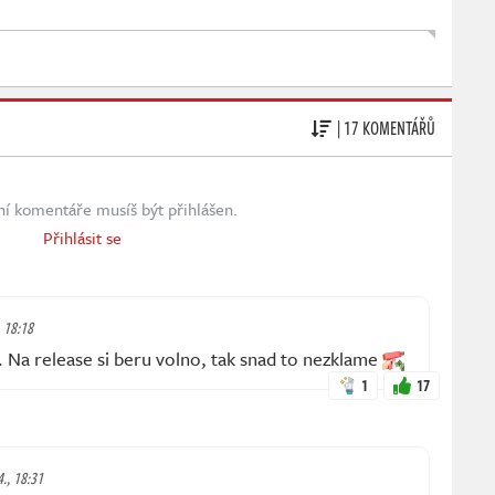
| 17 KOMENTÁŘŮ
ní komentáře musíš být přihlášen.
Přihlásit se
, 18:18
. Na release si beru volno, tak snad to nezklame
1
17
4., 18:31