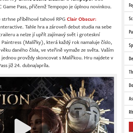
Fo
PC Game Pass, přičemž Tempopo je úplnou novinkou.
Sc
tě strhne příběhové tahové RPG
Clair Obscur:
Interactive. Tahle hra a zároveň debut studia na sebe
Pa
aileru a nelze jí upřít zajímavý svět i groteskní
. Paintress (Malířky), která každý rok namaluje číslo,
Sp
ve věku daného čísla, ve vteřině vymaže ze světa. Vaším
 jednou provždy skoncovat s Malířkou. Hru najdete v
De
s již 24. dubna/apríla.
Th
Do
As
Rh