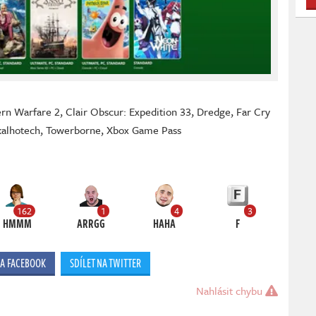
ern Warfare 2
,
Clair Obscur: Expedition 33
,
Dredge
,
Far Cry
kalhotech
,
Towerborne
,
Xbox Game Pass
162
1
4
3
HMMM
ARRGG
HAHA
F
NA FACEBOOK
SDÍLET NA TWITTER
Nahlásit chybu