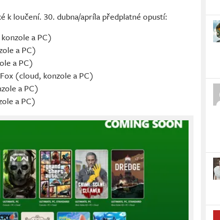
ké k loučení. 30. dubna/apríla předplatné opustí:
 konzole a PC)
zole a PC)
zole a PC)
 Fox (cloud, konzole a PC)
nzole a PC)
zole a PC)