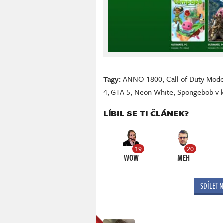
Tagy:
ANNO 1800
,
Call of Duty Mod
4
,
GTA 5
,
Neon White
,
Spongebob v 
LÍBIL SE TI ČLÁNEK?
19
20
WOW
MEH
SDÍLET 