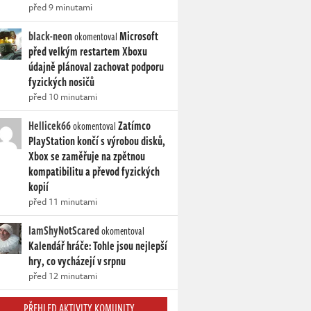
před 9 minutami
black-neon
Microsoft
okomentoval
před velkým restartem Xboxu
údajně plánoval zachovat podporu
fyzických nosičů
před 10 minutami
Hellicek66
Zatímco
okomentoval
PlayStation končí s výrobou disků,
Xbox se zaměřuje na zpětnou
kompatibilitu a převod fyzických
kopií
před 11 minutami
IamShyNotScared
okomentoval
Kalendář hráče: Tohle jsou nejlepší
hry, co vycházejí v srpnu
před 12 minutami
PŘEHLED AKTIVITY KOMUNITY