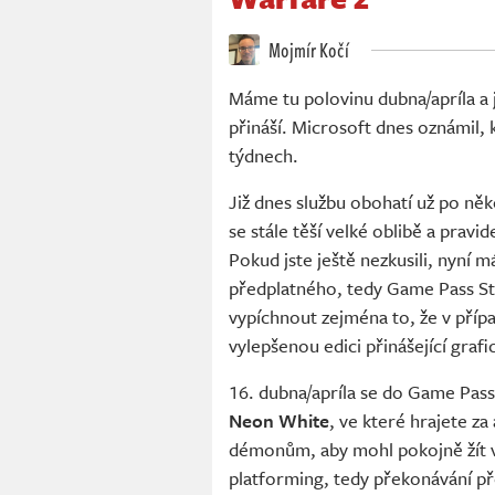
Mojmír Kočí
Máme tu polovinu dubna/apríla a j
přináší. Microsoft dnes oznámil, 
týdnech.
Již dnes službu obohatí už po ně
se stále těší velké oblibě a pravi
Pokud jste ještě nezkusili, nyní 
předplatného, tedy Game Pass St
vypíchnout zejména to, že v příp
vylepšenou edici přinášející grafi
16. dubna/apríla se do Game Pass
Neon White
, ve které hrajete z
démonům, aby mohl pokojně žít v n
platforming, tedy překonávání p