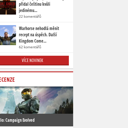
přidal češtinu kvůli
jedinému…
22 komentářů
Warhorse nehodlá měnit
recept na úspěch. Další
Kingdom Come…
62 komentářů
VÍCE NOVINEK
ECENZE
lo: Campaign Evolved