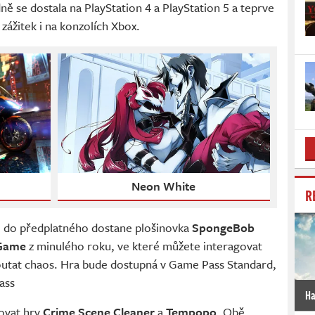
ě se dostala na PlayStation 4 a PlayStation 5 a teprve
ážitek i na konzolích Xbox.
Neon White
R
e do předplatného dostane plošinovka
SpongeBob
 Game
z minulého roku, ve které můžete interagovat
poutat chaos. Hra bude dostupná v Game Pass Standard,
ass
Ha
zovat hry
Crime Scene Cleaner
a
Tempopo
. Obě