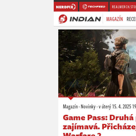
REALMERCH.STO
MAGAZÍN
RECE
Magazín
·
Novinky
·
v úterý
15. 4. 2025 1
Game Pass: Druhá 
zajímavá. Přicháze
Warfare 2