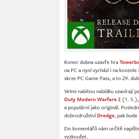
Konec dubna uzavře hra
Towerb
na PC a nyní vychází i na konzol
skrze PC Game Pass, a to 29. dub
Velmi nabitou nabídku uzavírají p
Duty Modern Warfare 2
(1. 5.),
a populární jako originál. Posled
dobrodružství
Dredge
, pak bude
Do komentářů nám určitě napište, 
vyzkoušet.