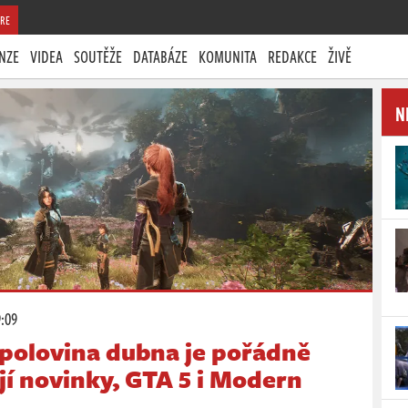
RE
NZE
VIDEA
SOUTĚŽE
DATABÁZE
KOMUNITA
REDAKCE
ŽIVĚ
N
9:09
polovina dubna je pořádně
jí novinky, GTA 5 i Modern