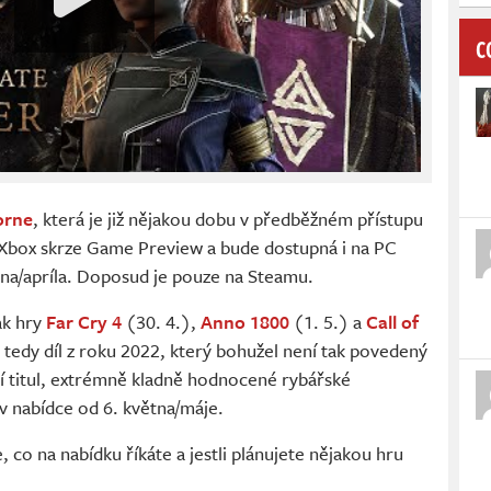
C
orne
, která je již nějakou dobu v předběžném přístupu
e Xbox skrze Game Preview a bude dostupná i na PC
na/apríla. Doposud je pouze na Steamu.
ak hry
Far Cry 4
(30. 4.),
Anno 1800
(1. 5.) a
Call of
 tedy díl z roku 2022, který bohužel není tak povedený
ní titul, extrémně kladně hodnocené rybářské
 v nabídce od 6. května/máje.
co na nabídku říkáte a jestli plánujete nějakou hru