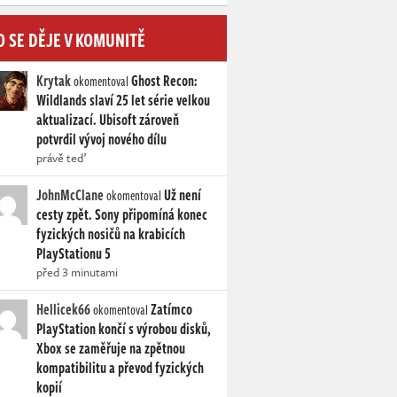
O SE DĚJE V KOMUNITĚ
Krytak
Ghost Recon:
okomentoval
Wildlands slaví 25 let série velkou
aktualizací. Ubisoft zároveň
potvrdil vývoj nového dílu
právě teď
JohnMcClane
Už není
okomentoval
cesty zpět. Sony připomíná konec
fyzických nosičů na krabicích
PlayStationu 5
před 3 minutami
Hellicek66
Zatímco
okomentoval
PlayStation končí s výrobou disků,
Xbox se zaměřuje na zpětnou
kompatibilitu a převod fyzických
kopií