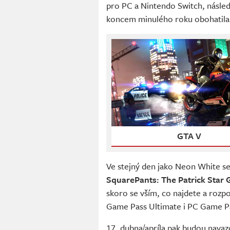
pro PC a Nintendo Switch, následn
koncem minulého roku obohatila z
GTA V
Ve stejný den jako Neon White s
SquarePants: The Patrick Star
skoro se vším, co najdete a roz
Game Pass Ultimate i PC Game P
17. dubna/apríla pak budou nava