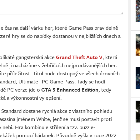
e čas na další várku her, které Game Pass pravidelně
které hry se do nabídky dostanou v nejbližších dnech a
kolikáté gangsterská akce
Grand Theft Auto V
, která
delně ji nacházíme v žebříčcích nejprodávanějších her.
máte příležitost. Titul bude dostupný ve všech úrovních
andard, Ultimate i PC Game Pass. Tady se hodí
adě PC verze jde o
GTA 5 Enhanced Edition
, tedy
cká a výkonnostní vylepšení.
 Standard dostane rychlá akce z vlastního pohledu
a asasína jménem White, jenž se musí postavit proti
ebi. Hra kombinuje střílení a tzv. puzzle-
řekážek pomocí hádanek. Původně vyšla v roce 2022