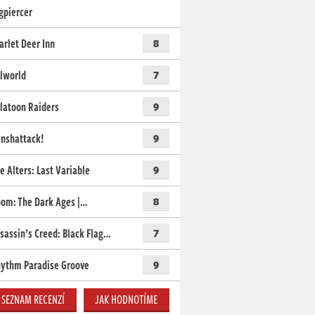
gpiercer
arlet Deer Inn
8
lworld
7
latoon Raiders
9
nshattack!
9
e Alters: Last Variable
9
om: The Dark Ages |…
8
sassin’s Creed: Black Flag…
7
ythm Paradise Groove
9
SEZNAM RECENZÍ
JAK HODNOTÍME